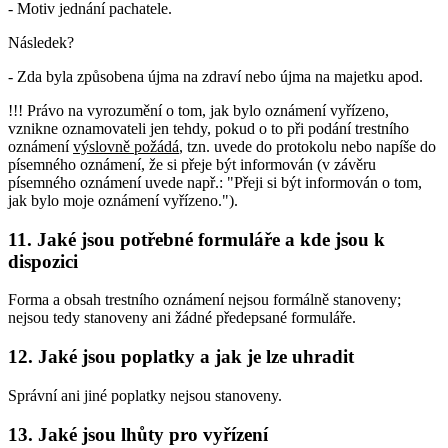
- Motiv jednání pachatele.
Následek?
- Zda byla způsobena újma na zdraví nebo újma na majetku apod.
!!! Právo na vyrozumění o tom, jak bylo oznámení vyřízeno,
vznikne oznamovateli jen tehdy, pokud o to při podání trestního
oznámení
výslovně požádá
, tzn. uvede do protokolu nebo napíše do
písemného oznámení, že si přeje být informován (v závěru
písemného oznámení uvede např.: "Přeji si být informován o tom,
jak bylo moje oznámení vyřízeno.").
11. Jaké jsou potřebné formuláře a kde jsou k
dispozici
Forma a obsah trestního oznámení nejsou formálně stanoveny;
nejsou tedy stanoveny ani žádné předepsané formuláře.
12. Jaké jsou poplatky a jak je lze uhradit
Správní ani jiné poplatky nejsou stanoveny.
13. Jaké jsou lhůty pro vyřízení