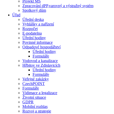
Projekt MŠ
Zpracování dPP,varovný a výstražný systém
Spolkový dům
Úřad
Úřední deska
Vyhlášky a nařízení
Rozpočet
E-podatelna
Úřední hodiny
Povinné informace
Odpadové hospodářství
Úřední hodiny
Formuláře
Vodovod a kanalizace
Hřbitov ve Zdislavicích
Úřední hodiny
Formuláře
Veřejné zakázky
CzechPOINT
Formuláře
Vidimace a legalizace
Životní situace
GDPR
Mobilní rozhlas
Rozvoj a strategie