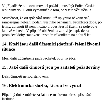
V případě, že o to oznamovatel požádá, musí být Policií České
republiky do 30 dnů vyrozuměn o tom, co v této věci učinila.
Skutečnost, že od spáchání skutku již uplynulo několik dnů,
samozřejmě nebrání podání trestního oznámení. Promlčecí doba, po
jejímž uplynutí již není možno provést trestní řízení, se pohybuje
řádově v letech. V případě ublížení na zdraví je např. délka
promlčecí doby stanovena trestním zákoníkem na dobu 5 let.
14. Kteří jsou další účastníci (dotčení) řešení životní
situace
Mezi další zúčastněné patří pachatel, popř. svědci.
15. Jaké další činnosti jsou po žadateli požadovány
Další činnosti nejsou stanoveny.
16. Elektronická služba, kterou lze využít
Případný dotaz můžete zaslat na e-mailovou adresu příslušné
instituce.