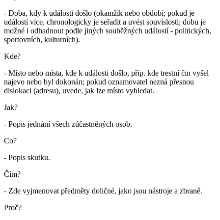
- Doba, kdy k události došlo (okamžik nebo období; pokud je
událostí více, chronologicky je seřadit a uvést souvislosti; dobu je
možné i odhadnout podle jiných souběžných událostí - politických,
sportovních, kulturních).
Kde?
- Místo nebo místa, kde k události došlo, příp. kde trestní čin vyšel
najevo nebo byl dokonán; pokud oznamovatel nezná přesnou
dislokaci (adresu), uvede, jak lze místo vyhledat.
Jak?
- Popis jednání všech zúčastněných osob.
Co?
- Popis skutku.
Čím?
- Zde vyjmenovat předměty doličné, jako jsou nástroje a zbraně.
Proč?