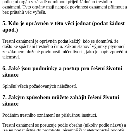
policejní orgán v zásadě odmítnout přijetí žádného trestního
oznámení. Tyto orgány mají naopak povinnost oznámení přijmout a
bez průtahů věc vyřešit.
5. Kdo je oprávněn v této věci jednat (podat žádost
apod.)
Trestní oznámení je oprávněn podat každý, kdo se domnívá, že
došlo ke spáchání trestného činu. Zákon stanoví výjimky plynoucí
ze zákonem uložené povinnosti mlčenlivosti, jako je např. zpovědní
tajemství.
6. Jaké jsou podmínky a postup pro řešení životní
situace
Splnění všech požadovaných náležitostí.
7. Jakým způsobem můžete zahájit řešení životní
situace
Podáním trestního oznámení na příslušnou instituci.
Trestní oznámení se posuzuje podle obsahu (nikoliv podle názvu) a
lze jej podat ústně do protokolu, písemně či v elektronické podobě