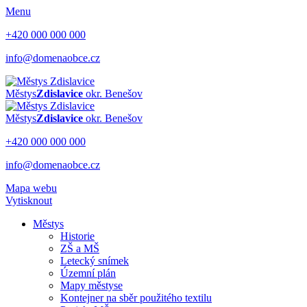
Menu
+420 000 000 000
info@domenaobce.cz
Městys
Zdislavice
okr. Benešov
Městys
Zdislavice
okr. Benešov
+420 000 000 000
info@domenaobce.cz
Mapa webu
Vytisknout
Městys
Historie
ZŠ a MŠ
Letecký snímek
Územní plán
Mapy městyse
Kontejner na sběr použitého textilu