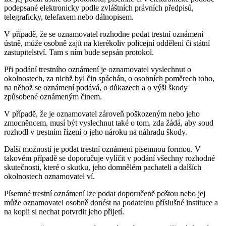
podepsané elektronicky podle zvláštních právních předpisů,
telegraficky, telefaxem nebo dálnopisem.
V případě, že se oznamovatel rozhodne podat trestní oznámení
ústně, může osobně zajít na kterékoliv policejní oddělení či státní
zastupitelství. Tam s ním bude sepsán protokol.
Při podání trestního oznámení je oznamovatel vyslechnut o
okolnostech, za nichž byl čin spáchán, o osobních poměrech toho,
na něhož se oznámení podává, o důkazech a o výši škody
způsobené oznámeným činem.
V případě, že je oznamovatel zároveň poškozeným nebo jeho
zmocněncem, musí být vyslechnut také o tom, zda žádá, aby soud
rozhodl v trestním řízení o jeho nároku na náhradu škody.
Další možností je podat trestní oznámení písemnou formou. V
takovém případě se doporučuje vylíčit v podání všechny rozhodné
skutečnosti, které o skutku, jeho domnělém pachateli a dalších
okolnostech oznamovatel ví.
Písemné trestní oznámení lze podat doporučeně poštou nebo jej
může oznamovatel osobně donést na podatelnu příslušné instituce a
na kopii si nechat potvrdit jeho přijetí.