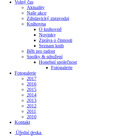
Volný čas
Aktuality
Naše akce
Zdislavický zpravodaj
Knihovna
O knihovně
Novinky
Zpráva o činnosti
Seznam knih
Běh pro radost
Spolky & sdružení
Honební společnost
Fotogalerie
Fotogalerie
2017
2016
2015
2014
2013
2012
2011
2010
Kontakt
Úřední deska