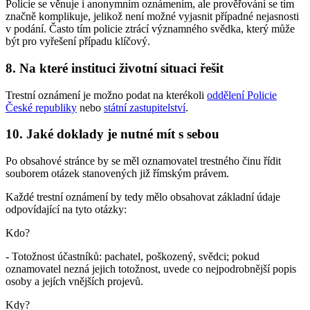
Policie se věnuje i anonymním oznámením, ale prověřování se tím
značně komplikuje, jelikož není možné vyjasnit případné nejasnosti
v podání. Často tím policie ztrácí významného svědka, který může
být pro vyřešení případu klíčový.
8. Na které instituci životní situaci řešit
Trestní oznámení je možno podat na kterékoli
oddělení Policie
České republiky
nebo
státní zastupitelství
.
10. Jaké doklady je nutné mít s sebou
Po obsahové stránce by se měl oznamovatel trestného činu řídit
souborem otázek stanovených již římským právem.
Každé trestní oznámení by tedy mělo obsahovat základní údaje
odpovídající na tyto otázky:
Kdo?
- Totožnost účastníků: pachatel, poškozený, svědci; pokud
oznamovatel nezná jejich totožnost, uvede co nejpodrobnější popis
osoby a jejích vnějších projevů.
Kdy?