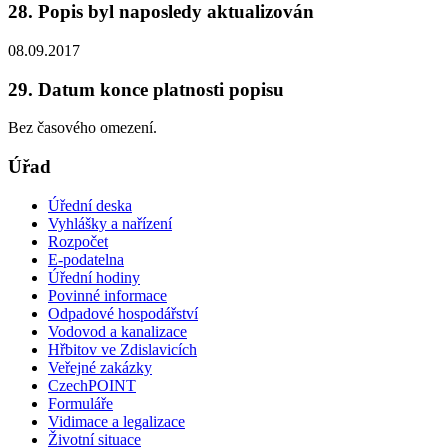
28. Popis byl naposledy aktualizován
08.09.2017
29. Datum konce platnosti popisu
Bez časového omezení.
Úřad
Úřední deska
Vyhlášky a nařízení
Rozpočet
E-podatelna
Úřední hodiny
Povinné informace
Odpadové hospodářství
Vodovod a kanalizace
Hřbitov ve Zdislavicích
Veřejné zakázky
CzechPOINT
Formuláře
Vidimace a legalizace
Životní situace