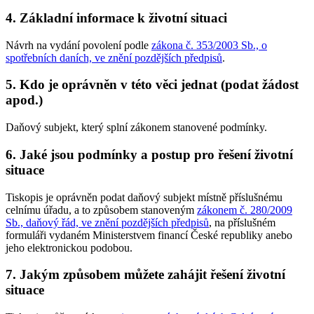
4. Základní informace k životní situaci
Návrh na vydání povolení podle
zákona č. 353/2003 Sb., o
spotřebních daních, ve znění pozdějších předpisů
.
5. Kdo je oprávněn v této věci jednat (podat žádost
apod.)
Daňový subjekt, který splní zákonem stanovené podmínky.
6. Jaké jsou podmínky a postup pro řešení životní
situace
Tiskopis je oprávněn podat daňový subjekt místně příslušnému
celnímu úřadu, a to způsobem stanoveným
zákonem č. 280/2009
Sb., daňový řád, ve znění pozdějších předpisů
, na příslušném
formuláři vydaném Ministerstvem financí České republiky anebo
jeho elektronickou podobou.
7. Jakým způsobem můžete zahájit řešení životní
situace