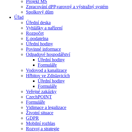
Projekt MŠ
Zpracování dPP,varovný a výstražný systém
Spolkový dům
Úřad
Úřední deska
Vyhlášky a nařízení
Rozpočet
E-podatelna
Úřední hodiny
Povinné informace
Odpadové hospodářství
Úřední hodiny
Formuláře
Vodovod a kanalizace
Hřbitov ve Zdislavicích
Úřední hodiny
Formuláře
Veřejné zakázky
CzechPOINT
Formuláře
Vidimace a legalizace
Životní situace
GDPR
Mobilní rozhlas
Rozvoj a strategie