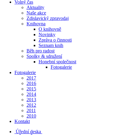
Volný čas
Aktuality
Naše akce
Zdislavický zpravodaj
Knihovna
O knihovně
Novinky
Zpráva o činnosti
Seznam knih
Běh pro radost
Spolky & sdružení
Honební společnost
Fotogalerie
Fotogalerie
2017
2016
2015
2014
2013
2012
2011
2010
Kontakt
Úřední deska