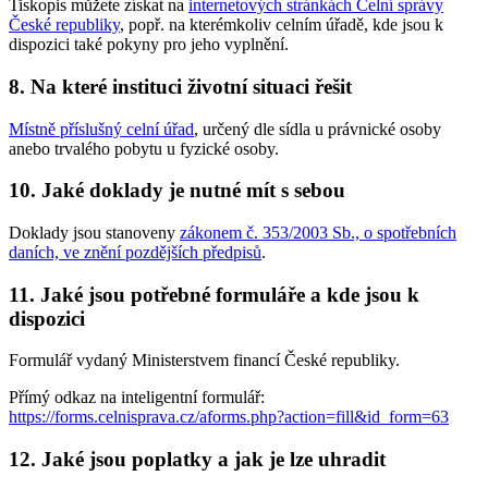
Tiskopis můžete získat na
internetových stránkách Celní správy
České republiky
, popř. na kterémkoliv celním úřadě, kde jsou k
dispozici také pokyny pro jeho vyplnění.
8. Na které instituci životní situaci řešit
Místně příslušný celní úřad
, určený dle sídla u právnické osoby
anebo trvalého pobytu u fyzické osoby.
10. Jaké doklady je nutné mít s sebou
Doklady jsou stanoveny
zákonem č. 353/2003 Sb., o spotřebních
daních, ve znění pozdějších předpisů
.
11. Jaké jsou potřebné formuláře a kde jsou k
dispozici
Formulář vydaný Ministerstvem financí České republiky.
Přímý odkaz na inteligentní formulář:
https://forms.celnisprava.cz/aforms.php?action=fill&id_form=63
12. Jaké jsou poplatky a jak je lze uhradit