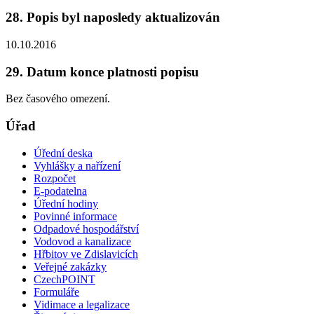
28. Popis byl naposledy aktualizován
10.10.2016
29. Datum konce platnosti popisu
Bez časového omezení.
Úřad
Úřední deska
Vyhlášky a nařízení
Rozpočet
E-podatelna
Úřední hodiny
Povinné informace
Odpadové hospodářství
Vodovod a kanalizace
Hřbitov ve Zdislavicích
Veřejné zakázky
CzechPOINT
Formuláře
Vidimace a legalizace