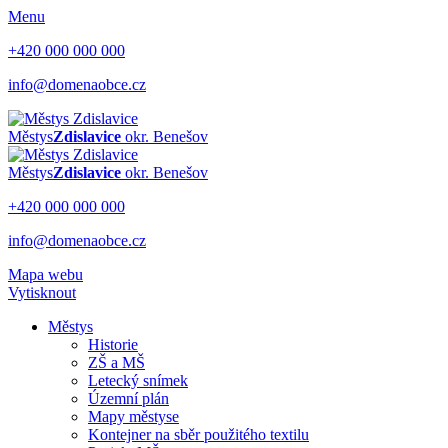
Menu
+420 000 000 000
info@domenaobce.cz
Městys
Zdislavice
okr. Benešov
Městys
Zdislavice
okr. Benešov
+420 000 000 000
info@domenaobce.cz
Mapa webu
Vytisknout
Městys
Historie
ZŠ a MŠ
Letecký snímek
Územní plán
Mapy městyse
Kontejner na sběr použitého textilu