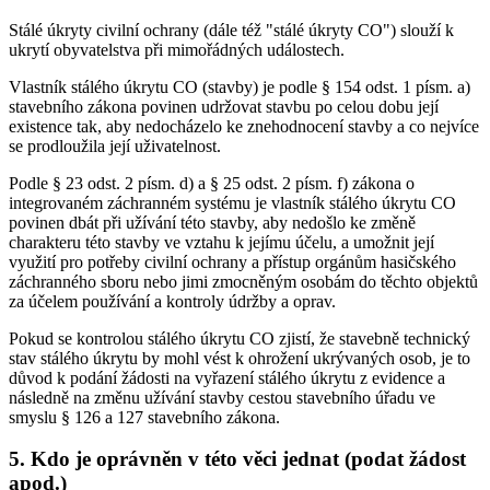
Stálé úkryty civilní ochrany (dále též "stálé úkryty CO") slouží k
ukrytí obyvatelstva při mimořádných událostech.
Vlastník stálého úkrytu CO (stavby) je podle § 154 odst. 1 písm. a)
stavebního zákona povinen udržovat stavbu po celou dobu její
existence tak, aby nedocházelo ke znehodnocení stavby a co nejvíce
se prodloužila její uživatelnost.
Podle § 23 odst. 2 písm. d) a § 25 odst. 2 písm. f) zákona o
integrovaném záchranném systému je vlastník stálého úkrytu CO
povinen dbát při užívání této stavby, aby nedošlo ke změně
charakteru této stavby ve vztahu k jejímu účelu, a umožnit její
využití pro potřeby civilní ochrany a přístup orgánům hasičského
záchranného sboru nebo jimi zmocněným osobám do těchto objektů
za účelem používání a kontroly údržby a oprav.
Pokud se kontrolou stálého úkrytu CO zjistí, že stavebně technický
stav stálého úkrytu by mohl vést k ohrožení ukrývaných osob, je to
důvod k podání žádosti na vyřazení stálého úkrytu z evidence a
následně na změnu užívání stavby cestou stavebního úřadu ve
smyslu § 126 a 127 stavebního zákona.
5. Kdo je oprávněn v této věci jednat (podat žádost
apod.)