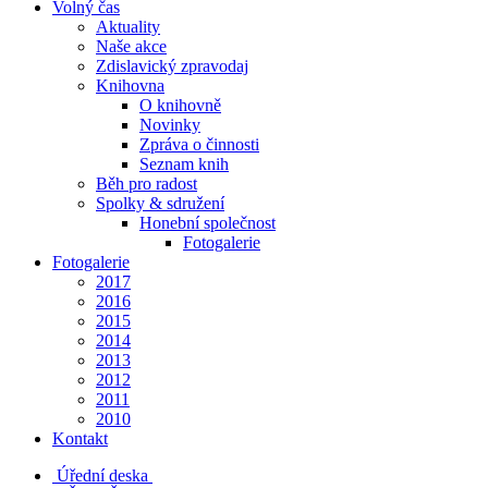
Volný čas
Aktuality
Naše akce
Zdislavický zpravodaj
Knihovna
O knihovně
Novinky
Zpráva o činnosti
Seznam knih
Běh pro radost
Spolky & sdružení
Honební společnost
Fotogalerie
Fotogalerie
2017
2016
2015
2014
2013
2012
2011
2010
Kontakt
Úřední deska