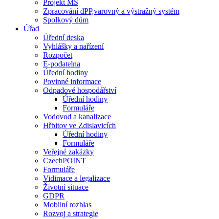
Projekt MŠ
Zpracování dPP,varovný a výstražný systém
Spolkový dům
Úřad
Úřední deska
Vyhlášky a nařízení
Rozpočet
E-podatelna
Úřední hodiny
Povinné informace
Odpadové hospodářství
Úřední hodiny
Formuláře
Vodovod a kanalizace
Hřbitov ve Zdislavicích
Úřední hodiny
Formuláře
Veřejné zakázky
CzechPOINT
Formuláře
Vidimace a legalizace
Životní situace
GDPR
Mobilní rozhlas
Rozvoj a strategie