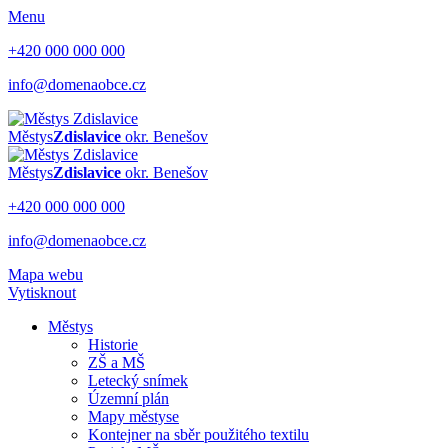
Menu
+420 000 000 000
info@domenaobce.cz
Městys
Zdislavice
okr. Benešov
Městys
Zdislavice
okr. Benešov
+420 000 000 000
info@domenaobce.cz
Mapa webu
Vytisknout
Městys
Historie
ZŠ a MŠ
Letecký snímek
Územní plán
Mapy městyse
Kontejner na sběr použitého textilu