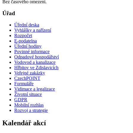
Bez časového omezení.
Úřad
Úřední deska
Vyhlášky a nařízení
Rozpočet
E-podatelna
Úřední hodiny
Povinné informace
Odpadové hospodářství
Vodovod a kanalizace
Hřbitov ve Zdislavicích
Veřejné zakázky
CzechPOINT
Formuláře
Vidimace a legalizace
Životní situace
GDPR
Mobilní rozhlas
Rozvoj a strategie
Kalendář akcí