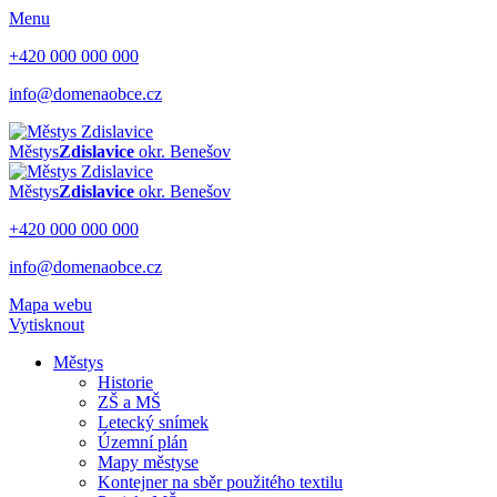
Menu
+420 000 000 000
info@domenaobce.cz
Městys
Zdislavice
okr. Benešov
Městys
Zdislavice
okr. Benešov
+420 000 000 000
info@domenaobce.cz
Mapa webu
Vytisknout
Městys
Historie
ZŠ a MŠ
Letecký snímek
Územní plán
Mapy městyse
Kontejner na sběr použitého textilu