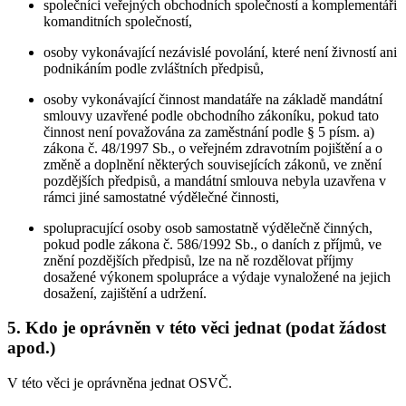
společníci veřejných obchodních společností a komplementáři
komanditních společností,
osoby vykonávající nezávislé povolání, které není živností ani
podnikáním podle zvláštních předpisů,
osoby vykonávající činnost mandatáře na základě mandátní
smlouvy uzavřené podle obchodního zákoníku, pokud tato
činnost není považována za zaměstnání podle § 5 písm. a)
zákona č. 48/1997 Sb., o veřejném zdravotním pojištění a o
změně a doplnění některých souvisejících zákonů, ve znění
pozdějších předpisů, a mandátní smlouva nebyla uzavřena v
rámci jiné samostatné výdělečné činnosti,
spolupracující osoby osob samostatně výdělečně činných,
pokud podle zákona č. 586/1992 Sb., o daních z příjmů, ve
znění pozdějších předpisů, lze na ně rozdělovat příjmy
dosažené výkonem spolupráce a výdaje vynaložené na jejich
dosažení, zajištění a udržení.
5. Kdo je oprávněn v této věci jednat (podat žádost
apod.)
V této věci je oprávněna jednat OSVČ.