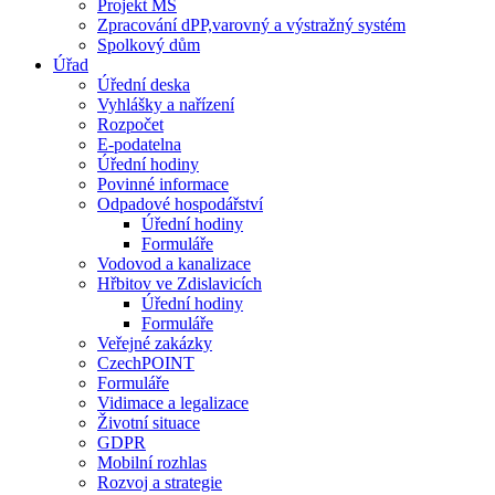
Projekt MŠ
Zpracování dPP,varovný a výstražný systém
Spolkový dům
Úřad
Úřední deska
Vyhlášky a nařízení
Rozpočet
E-podatelna
Úřední hodiny
Povinné informace
Odpadové hospodářství
Úřední hodiny
Formuláře
Vodovod a kanalizace
Hřbitov ve Zdislavicích
Úřední hodiny
Formuláře
Veřejné zakázky
CzechPOINT
Formuláře
Vidimace a legalizace
Životní situace
GDPR
Mobilní rozhlas
Rozvoj a strategie