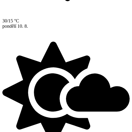
30/15 °C
pondělí
10. 8.