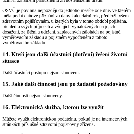
učiní-li oznámení příslušnému živnostenskému úřadu.
OSVČ je povinna nejpozději do jednoho měsíce ode dne, ve kterém
měla podat daňové přiznání za daný kalendářní rok, předložit všem
zdravotním pojišťovnám, u kterých byla v tomto období pojištěna,
přehled o svých příjmech a výdajích vynaložených na jejich
dosažení, zajištění a udržení, zaplacených zálohách na pojistné,
vyměřovacím základu a pojistném vypočteném z tohoto
vyměřovacího základu.
14. Kteří jsou další účastníci (dotčení) řešení životní
situace
Další účastníci postupu nejsou stanoveni.
15. Jaké další činnosti jsou po žadateli požadovány
Další činnosti nejsou stanoveny.
16. Elektronická služba, kterou lze využít
Můžete využít elektronickou podatelnu, pokud je na internetových
stránkách příslušné zdravotní pojišťovny zřízena.