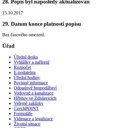
28. Popis byl naposledy aktualizován
15.10.2017
29. Datum konce platnosti popisu
Bez časového omezení.
Úřad
Úřední deska
Vyhlášky a nařízení
Rozpočet
E-podatelna
Úřední hodiny
Povinné informace
Odpadové hospodářství
Vodovod a kanalizace
Hřbitov ve Zdislavicích
Veřejné zakázky
CzechPOINT
Formuláře
Vidimace a legalizace
Životní situace