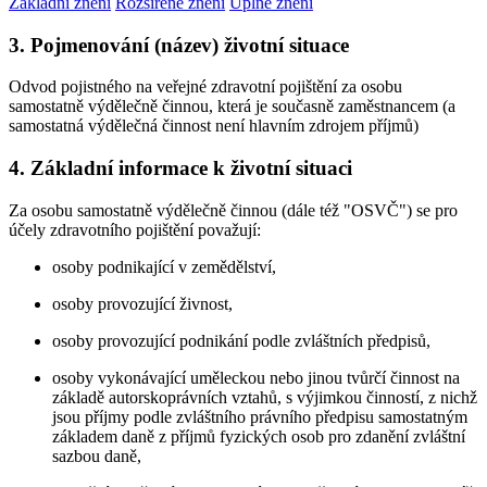
Základní znění
Rozšířené znění
Úplné znění
3. Pojmenování (název) životní situace
Odvod pojistného na veřejné zdravotní pojištění za osobu
samostatně výdělečně činnou, která je současně zaměstnancem (a
samostatná výdělečná činnost není hlavním zdrojem příjmů)
4. Základní informace k životní situaci
Za osobu samostatně výdělečně činnou (dále též "OSVČ") se pro
účely zdravotního pojištění považují:
osoby podnikající v zemědělství,
osoby provozující živnost,
osoby provozující podnikání podle zvláštních předpisů,
osoby vykonávající uměleckou nebo jinou tvůrčí činnost na
základě autorskoprávních vztahů, s výjimkou činností, z nichž
jsou příjmy podle zvláštního právního předpisu samostatným
základem daně z příjmů fyzických osob pro zdanění zvláštní
sazbou daně,