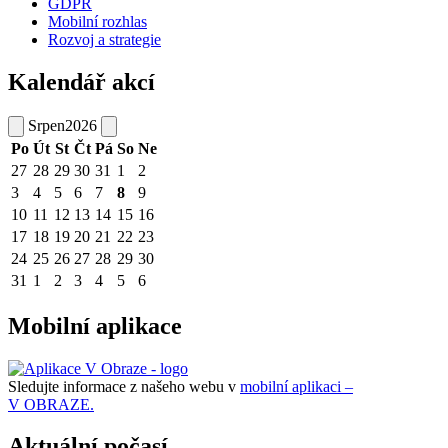
GDPR
Mobilní rozhlas
Rozvoj a strategie
Kalendář akcí
Srpen
2026
Po
Út
St
Čt
Pá
So
Ne
27
28
29
30
31
1
2
3
4
5
6
7
8
9
10
11
12
13
14
15
16
17
18
19
20
21
22
23
24
25
26
27
28
29
30
31
1
2
3
4
5
6
Mobilní aplikace
Sledujte informace z našeho webu v
mobilní aplikaci –
V OBRAZE.
Aktuální počasí