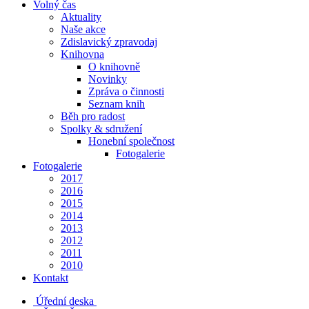
Volný čas
Aktuality
Naše akce
Zdislavický zpravodaj
Knihovna
O knihovně
Novinky
Zpráva o činnosti
Seznam knih
Běh pro radost
Spolky & sdružení
Honební společnost
Fotogalerie
Fotogalerie
2017
2016
2015
2014
2013
2012
2011
2010
Kontakt
Úřední deska