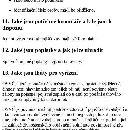
sídlo nebo místo podnikání,
identifikační číslo osoby, má-li ho přiděleno.
11. Jaké jsou potřebné formuláře a kde jsou k
dispozici
Jednotlivé zdravotní pojišťovny mají své formuláře.
12. Jaké jsou poplatky a jak je lze uhradit
Správní ani jiné poplatky nejsou stanoveny.
13. Jaké jsou lhůty pro vyřízení
OSVČ, která je současně zaměstnancem a samostatná výdělečná
činnost není hlavním zdrojem jejích příjmů, není povinna platit
zálohy na pojistné; pojistné zaplatí do 8 dnů po podání daňového
přiznání za uplynulý kalendářní rok.
OSVČ je povinna oznámit příslušné zdravotní pojišťovně zahájení a
ukončení samostatné výdělečné činnosti nejpozději do 8 dnů ode
dne, kdy tuto činnost zahájila nebo ukončila. Pojištěnec, podnikající
na základě živnostenského oprávnění, splní tuto povinnost i tehdy,