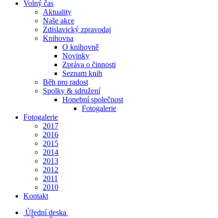
Volný čas
Aktuality
Naše akce
Zdislavický zpravodaj
Knihovna
O knihovně
Novinky
Zpráva o činnosti
Seznam knih
Běh pro radost
Spolky & sdružení
Honební společnost
Fotogalerie
Fotogalerie
2017
2016
2015
2014
2013
2012
2011
2010
Kontakt
Úřední deska