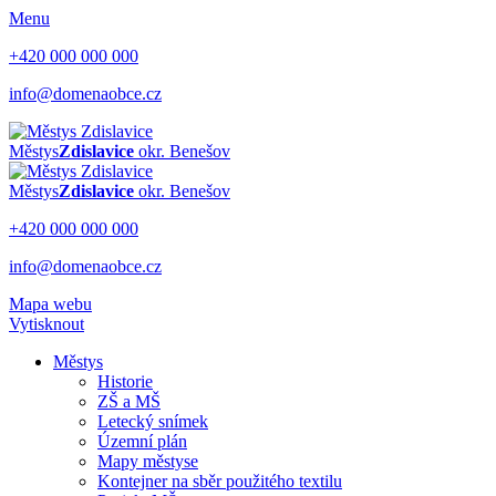
Menu
+420 000 000 000
info@domenaobce.cz
Městys
Zdislavice
okr. Benešov
Městys
Zdislavice
okr. Benešov
+420 000 000 000
info@domenaobce.cz
Mapa webu
Vytisknout
Městys
Historie
ZŠ a MŠ
Letecký snímek
Územní plán
Mapy městyse
Kontejner na sběr použitého textilu