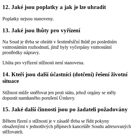
12. Jaké jsou poplatky a jak je lze uhradit
Poplatky nejsou stanoveny.
13. Jaké jsou lhůty pro vyřízení
Na Soud je třeba se obrátit v šestiměsíční lhůtě po posledním
vnitrostátním rozhodnutí, jímž byly vyčerpány vnitrostátní
prostředky nápravy.
Lhůta pro vyřízení stížnosti není stanovena.
14. Kteří jsou další účastníci (dotčení) řešení životní
situace
Stížnost může směřovat jen proti státu, jehož orgány se měly
dopustit namítaného porušení Úmluvy.
15. Jaké další činnosti jsou po žadateli požadovány
Během řízení o stížnosti je v zásadě třeba se řídit pokyny
obsaženými v jednotlivých přípisech kanceláře Soudu adresovaných
stěžovateli.