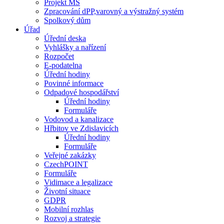
Projekt MŠ
Zpracování dPP,varovný a výstražný systém
Spolkový dům
Úřad
Úřední deska
Vyhlášky a nařízení
Rozpočet
E-podatelna
Úřední hodiny
Povinné informace
Odpadové hospodářství
Úřední hodiny
Formuláře
Vodovod a kanalizace
Hřbitov ve Zdislavicích
Úřední hodiny
Formuláře
Veřejné zakázky
CzechPOINT
Formuláře
Vidimace a legalizace
Životní situace
GDPR
Mobilní rozhlas
Rozvoj a strategie