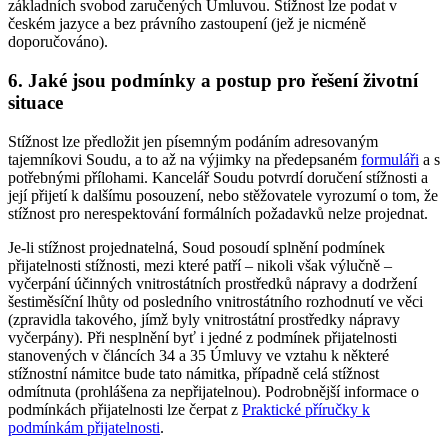
základních svobod zaručených Úmluvou. Stížnost lze podat v
českém jazyce a bez právního zastoupení (jež je nicméně
doporučováno).
6. Jaké jsou podmínky a postup pro řešení životní
situace
Stížnost lze předložit jen písemným podáním adresovaným
tajemníkovi Soudu, a to až na výjimky na předepsaném
formuláři
a s
potřebnými přílohami. Kancelář Soudu potvrdí doručení stížnosti a
její přijetí k dalšímu posouzení, nebo stěžovatele vyrozumí o tom, že
stížnost pro nerespektování formálních požadavků nelze projednat.
Je-li stížnost projednatelná, Soud posoudí splnění podmínek
přijatelnosti stížnosti, mezi které patří – nikoli však výlučně –
vyčerpání účinných vnitrostátních prostředků nápravy a dodržení
šestiměsíční lhůty od posledního vnitrostátního rozhodnutí ve věci
(zpravidla takového, jímž byly vnitrostátní prostředky nápravy
vyčerpány). Při nesplnění byť i jedné z podmínek přijatelnosti
stanovených v článcích 34 a 35 Úmluvy ve vztahu k některé
stížnostní námitce bude tato námitka, případně celá stížnost
odmítnuta (prohlášena za nepřijatelnou). Podrobnější informace o
podmínkách přijatelnosti lze čerpat z
Praktické příručky k
podmínkám přijatelnosti
.