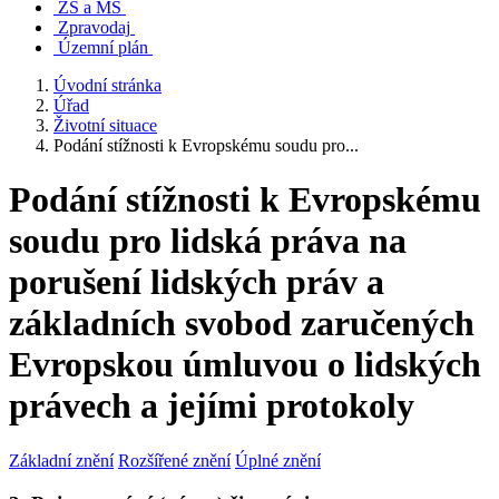
ZŠ a MŠ
Zpravodaj
Územní plán
Úvodní stránka
Úřad
Životní situace
Podání stížnosti k Evropskému soudu pro...
Podání stížnosti k Evropskému
soudu pro lidská práva na
porušení lidských práv a
základních svobod zaručených
Evropskou úmluvou o lidských
právech a jejími protokoly
Základní znění
Rozšířené znění
Úplné znění