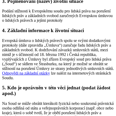
3. Pojmenování (název) životní situace
Podání stížnosti k Evropskému soudu pro lidská práva na porušení
lidských práv a základních svobod zaručených Evropskou úmluvou
o lidských právech a jejími protokoly
4. Základní informace k životní situaci
Evropská úmluva o lidských právech spolu se svými dodatkovými
protokoly (dále zpravidla „Úmluva“) zaručuje řadu lidských práv a
základních svobod. K dodržování závazků smluvních států, mezi
nimiž je s účinností od 18. března 1992 i Česká republika,
vyplývajících z Úmluvy byl zřízen Evropský soud pro lidská práva
(„Soud“) se sídlem ve Štrasburku, na který je možné se obrátit se
stížností na porušení Úmluvy ze strany jednotlivých smluvních států.
Odpovědi na základní otázky
lze nalézt na internetových stránkách
Soudu.
5. Kdo je oprávněn v této věci jednat (podat žádost
apod.)
Na Soud se může obrátit kterákoli fyzická nebo soukromá právnická
osoba odlišná od státu a veřejnoprávních korporací (např. obce nebo
kraje), která o sobě tvrdí, že je obětí porušení lidských práv a