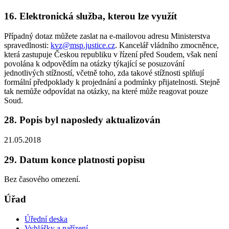
16. Elektronická služba, kterou lze využít
Případný dotaz můžete zaslat na e-mailovou adresu Ministerstva
spravedlnosti:
kvz@msp.justice.cz
. Kancelář vládního zmocněnce,
která zastupuje Českou republiku v řízení před Soudem, však není
povolána k odpovědím na otázky týkající se posuzování
jednotlivých stížností, včetně toho, zda takové stížnosti splňují
formální předpoklady k projednání a podmínky přijatelnosti. Stejně
tak nemůže odpovídat na otázky, na které může reagovat pouze
Soud.
28. Popis byl naposledy aktualizován
21.05.2018
29. Datum konce platnosti popisu
Bez časového omezení.
Úřad
Úřední deska
Vyhlášky a nařízení