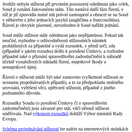
Jestliže nebyla stížnost při prvotním posouzení odmítnuta jako celek,
Soud ji oznámí žalovanému státu. Tím nastává další fáze řízení, v
níž je již zpravidla nutné mít právní zastoupení a obracet se na Soud
v některém z jeho jednacích jazyků (angličtina a francouzština).
Řízení je obvykle písemné, nerozhodne-li Soud nařídit jednání.
Soud může stížnost stále odmítnout jako nepřijatelnou. Pokud tak
neučiní, rozhodne o odůvodněnosti stížnostních námitek
prohlášených za přijatelné a vydá rozsudek, v němž určí, zda
(případně v jakém rozsahu) došlo k porušení Úmluvy, a rozhodne
případně také o přiznání spravedlivého zadostiučinění k náhradě
účelně vynaložených nákladů řízení, majetkové škody a
nemajetkové újmy.
Řízení o stížnosti může být také zastaveno (vyškrtnutí stížnosti ze
seznamu projednávaných případů), a to za předpokladu smírného
urovnání, vyřešení věci, zpětvzetí stížnosti, případně z jiného
podstatného důvodu.
Rozsudky Soudu (o porušení Úmluvy či o spravedlivém
zadostiučinění) jsou závazné pro stát, vůči němuž stížnost
směřovala. Nad
výkonem rozsudků
dohlíží Výbor ministrů Rady
Evropy.
Schéma projednávání stížnosti
lze nalézt na internetových stránkách