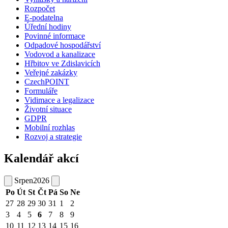
Rozpočet
E-podatelna
Úřední hodiny
Povinné informace
Odpadové hospodářství
Vodovod a kanalizace
Hřbitov ve Zdislavicích
Veřejné zakázky
CzechPOINT
Formuláře
Vidimace a legalizace
Životní situace
GDPR
Mobilní rozhlas
Rozvoj a strategie
Kalendář akcí
Srpen
2026
Po
Út
St
Čt
Pá
So
Ne
27
28
29
30
31
1
2
3
4
5
6
7
8
9
10
11
12
13
14
15
16