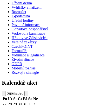
Úřední deska
Vyhlášky a nařízení
Rozpočet
E-podatelna
Úřední hodiny
Povinné informace
Odpadové hospodářství
Vodovod a kanalizace
Hřbitov ve Zdislavicích
Veřejné zakázky
CzechPOINT
Formuláře
Vidimace a legalizace
Životní situace
GDPR
Mobilní rozhlas
Rozvoj a strategie
Kalendář akcí
Srpen
2026
Po
Út
St
Čt
Pá
So
Ne
27
28
29
30
31
1
2