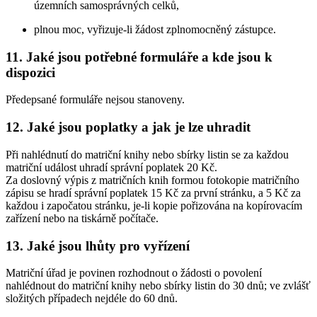
územních samosprávných celků,
plnou moc, vyřizuje-li žádost zplnomocněný zástupce.
11. Jaké jsou potřebné formuláře a kde jsou k
dispozici
Předepsané formuláře nejsou stanoveny.
12. Jaké jsou poplatky a jak je lze uhradit
Při nahlédnutí do matriční knihy nebo sbírky listin se za každou
matriční událost uhradí správní poplatek 20 Kč.
Za doslovný výpis z matričních knih formou fotokopie matričního
zápisu se hradí správní poplatek 15 Kč za první stránku, a 5 Kč za
každou i započatou stránku, je-li kopie pořizována na kopírovacím
zařízení nebo na tiskárně počítače.
13. Jaké jsou lhůty pro vyřízení
Matriční úřad je povinen rozhodnout o žádosti o povolení
nahlédnout do matriční knihy nebo sbírky listin do 30 dnů; ve zvlášť
složitých případech nejdéle do 60 dnů.