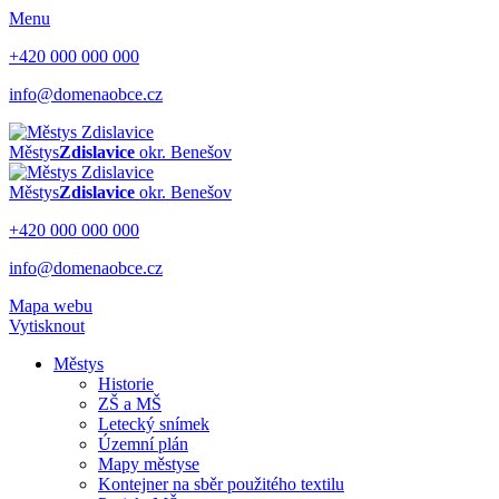
Menu
+420 000 000 000
info@domenaobce.cz
Městys
Zdislavice
okr. Benešov
Městys
Zdislavice
okr. Benešov
+420 000 000 000
info@domenaobce.cz
Mapa webu
Vytisknout
Městys
Historie
ZŠ a MŠ
Letecký snímek
Územní plán
Mapy městyse
Kontejner na sběr použitého textilu