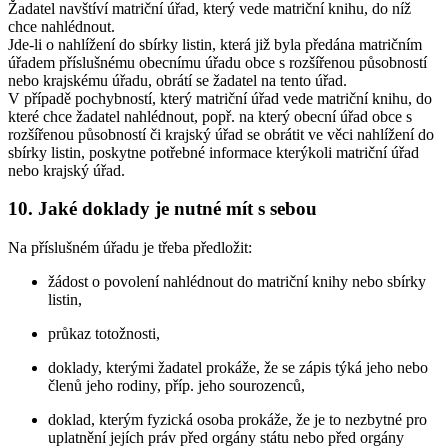
Žadatel navštíví matriční úřad, který vede matriční knihu, do níž
chce nahlédnout.
Jde-li o nahlížení do sbírky listin, která již byla předána matričním
úřadem příslušnému obecnímu úřadu obce s rozšířenou působností
nebo krajskému úřadu, obrátí se žadatel na tento úřad.
V případě pochybností, který matriční úřad vede matriční knihu, do
které chce žadatel nahlédnout, popř. na který obecní úřad obce s
rozšířenou působností či krajský úřad se obrátit ve věci nahlížení do
sbírky listin, poskytne potřebné informace kterýkoli matriční úřad
nebo krajský úřad.
10. Jaké doklady je nutné mít s sebou
Na příslušném úřadu je třeba předložit:
žádost o povolení nahlédnout do matriční knihy nebo sbírky
listin,
průkaz totožnosti,
doklady, kterými žadatel prokáže, že se zápis týká jeho nebo
členů jeho rodiny, příp. jeho sourozenců,
doklad, kterým fyzická osoba prokáže, že je to nezbytné pro
uplatnění jejích práv před orgány státu nebo před orgány