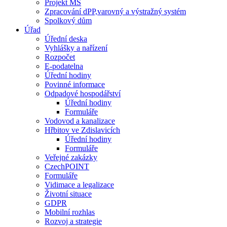
Projekt MŠ
Zpracování dPP,varovný a výstražný systém
Spolkový dům
Úřad
Úřední deska
Vyhlášky a nařízení
Rozpočet
E-podatelna
Úřední hodiny
Povinné informace
Odpadové hospodářství
Úřední hodiny
Formuláře
Vodovod a kanalizace
Hřbitov ve Zdislavicích
Úřední hodiny
Formuláře
Veřejné zakázky
CzechPOINT
Formuláře
Vidimace a legalizace
Životní situace
GDPR
Mobilní rozhlas
Rozvoj a strategie