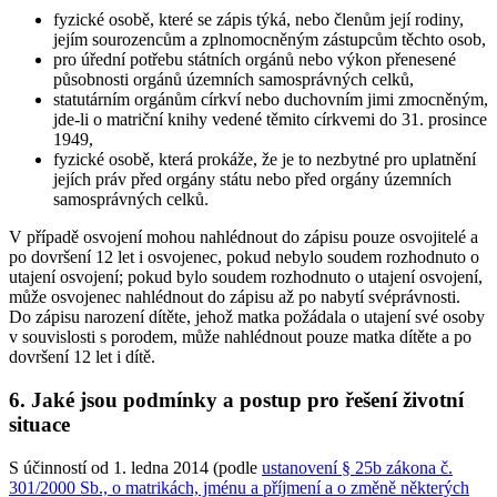
fyzické osobě, které se zápis týká, nebo členům její rodiny,
jejím sourozencům a zplnomocněným zástupcům těchto osob,
pro úřední potřebu státních orgánů nebo výkon přenesené
působnosti orgánů územních samosprávných celků,
statutárním orgánům církví nebo duchovním jimi zmocněným,
jde-li o matriční knihy vedené těmito církvemi do 31. prosince
1949,
fyzické osobě, která prokáže, že je to nezbytné pro uplatnění
jejích práv před orgány státu nebo před orgány územních
samosprávných celků.
V případě osvojení mohou nahlédnout do zápisu pouze osvojitelé a
po dovršení 12 let i osvojenec, pokud nebylo soudem rozhodnuto o
utajení osvojení; pokud bylo soudem rozhodnuto o utajení osvojení,
může osvojenec nahlédnout do zápisu až po nabytí svéprávnosti.
Do zápisu narození dítěte, jehož matka požádala o utajení své osoby
v souvislosti s porodem, může nahlédnout pouze matka dítěte a po
dovršení 12 let i dítě.
6. Jaké jsou podmínky a postup pro řešení životní
situace
S účinností od 1. ledna 2014 (podle
ustanovení § 25b zákona č.
301/2000 Sb., o matrikách, jménu a příjmení a o změně některých