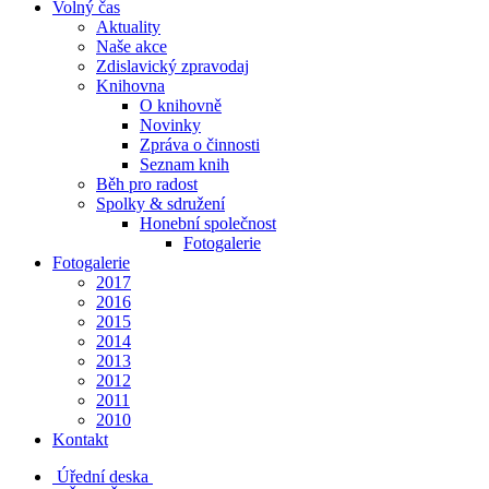
Volný čas
Aktuality
Naše akce
Zdislavický zpravodaj
Knihovna
O knihovně
Novinky
Zpráva o činnosti
Seznam knih
Běh pro radost
Spolky & sdružení
Honební společnost
Fotogalerie
Fotogalerie
2017
2016
2015
2014
2013
2012
2011
2010
Kontakt
Úřední deska