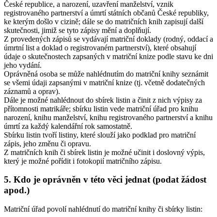
České republice, a narození, uzavření manželství, vznik
registrovaného partnerství a úmrtí státních občanů České republiky,
ke kterým došlo v cizině; dále se do matričních knih zapisují další
skutečnosti, jimiž se tyto zápisy mění a doplňují.
Z provedených zápisů se vydávají matriční doklady (rodný, oddací a
úmrtní list a doklad o registrovaném partnerství), které obsahují
údaje o skutečnostech zapsaných v matriční knize podle stavu ke dni
jeho vydání.
Oprávněná osoba se může nahlédnutím do matriční knihy seznámit
se všemi údaji zapsanými v matriční knize (tj. včetně dodatečných
záznamů a oprav).
Dále je možné nahlédnout do sbírek listin a činit z nich výpisy za
přítomnosti matrikáře; sbírku listin vede matriční úřad pro knihu
narození, knihu manželství, knihu registrovaného partnerství a knihu
úmrtí za každý kalendářní rok samostatně.
Sbírku listin tvoří listiny, které slouží jako podklad pro matriční
zápis, jeho změnu či opravu.
Z matričních knih či sbírek listin je možné učinit i doslovný výpis,
který je možné pořídit i fotokopií matričního zápisu.
5. Kdo je oprávněn v této věci jednat (podat žádost
apod.)
Matriční úřad povolí nahlédnutí do matriční knihy či sbírky listin: