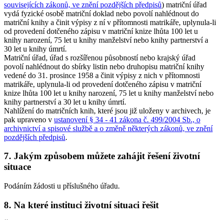
souvisejících zákonů, ve znění pozdějších předpisů
) matriční úřad
vydá fyzické osobě matriční doklad nebo povolí nahlédnout do
matriční knihy a činit výpisy z ní v přítomnosti matrikáře, uplynula-li
od provedení dotčeného zápisu v matriční knize lhůta 100 let u
knihy narození, 75 let u knihy manželství nebo knihy partnerství a
30 let u knihy úmrtí.
Matriční úřad, úřad s rozšířenou působností nebo krajský úřad
povolí nahlédnout do sbírky listin nebo druhopisu matriční knihy
vedené do 31. prosince 1958 a činit výpisy z nich v přítomnosti
matrikáře, uplynula-li od provedení dotčeného zápisu v matriční
knize lhůta 100 let u knihy narození, 75 let u knihy manželství nebo
knihy partnerství a 30 let u knihy úmrtí.
Nahlížení do matričních knih, které jsou již uloženy v archivech, je
pak upraveno v
ustanovení § 34 - 41 zákona č. 499/2004 Sb., o
archivnictví a spisové službě a o změně některých zákonů, ve znění
pozdějších předpisů
.
7. Jakým způsobem můžete zahájit řešení životní
situace
Podáním žádosti u příslušného úřadu.
8. Na které instituci životní situaci řešit