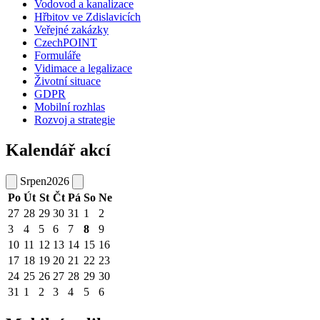
Vodovod a kanalizace
Hřbitov ve Zdislavicích
Veřejné zakázky
CzechPOINT
Formuláře
Vidimace a legalizace
Životní situace
GDPR
Mobilní rozhlas
Rozvoj a strategie
Kalendář akcí
Srpen
2026
Po
Út
St
Čt
Pá
So
Ne
27
28
29
30
31
1
2
3
4
5
6
7
8
9
10
11
12
13
14
15
16
17
18
19
20
21
22
23
24
25
26
27
28
29
30
31
1
2
3
4
5
6