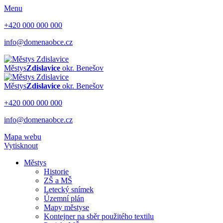
Menu
+420 000 000 000
info@domenaobce.cz
Městys
Zdislavice
okr. Benešov
Městys
Zdislavice
okr. Benešov
+420 000 000 000
info@domenaobce.cz
Mapa webu
Vytisknout
Městys
Historie
ZŠ a MŠ
Letecký snímek
Územní plán
Mapy městyse
Kontejner na sběr použitého textilu