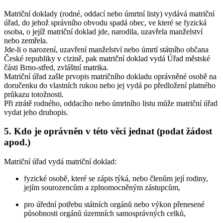
Matriční doklady (rodné, oddací nebo úmrtní listy) vydává matriční
úřad, do jehož správního obvodu spadá obec, ve které se fyzická
osoba, o jejíž matriční doklad jde, narodila, uzavřela manželství
nebo zemřela.
Jde-li o narození, uzavření manželství nebo úmrtí státního občana
České republiky v cizině, pak matriční doklad vydá Úřad městské
části Brno-střed, zvláštní matrika.
Matriční úřad zašle prvopis matričního dokladu oprávněné osobě na
doručenku do vlastních rukou nebo jej vydá po předložení platného
průkazu totožnosti.
Při ztrátě rodného, oddacího nebo úmrtního listu může matriční úřad
vydat jeho druhopis.
5. Kdo je oprávněn v této věci jednat (podat žádost
apod.)
Matriční úřad vydá matriční doklad:
fyzické osobě, které se zápis týká, nebo členům její rodiny,
jejím sourozencům a zplnomocněným zástupcům,
pro úřední potřebu státních orgánů nebo výkon přenesené
působnosti orgánů územních samosprávných celků,