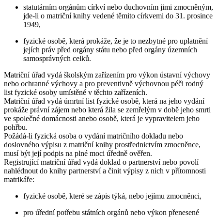
statutárním orgánům církví nebo duchovním jimi zmocněným,
jde-li o matriční knihy vedené těmito církvemi do 31. prosince
1949,
fyzické osobě, která prokáže, že je to nezbytné pro uplatnění
jejích práv před orgány státu nebo před orgány územních
samosprávných celků.
Matriční úřad vydá školským zařízením pro výkon ústavní výchovy
nebo ochranné výchovy a pro preventivně výchovnou péči rodný
list fyzické osoby umístěné v těchto zařízeních.
Matriční úřad vydá úmrtní list fyzické osobě, která na jeho vydání
prokáže právní zájem nebo která žila se zemřelým v době jeho smrti
ve společné domácnosti anebo osobě, která je vypravitelem jeho
pohřbu.
Požádá-li fyzická osoba o vydání matričního dokladu nebo
doslovného výpisu z matriční knihy prostřednictvím zmocněnce,
musí být její podpis na plné moci úředně ověřen.
Registrující matriční úřad vydá doklad o partnerství nebo povolí
nahlédnout do knihy partnerství a činit výpisy z nich v přítomnosti
matrikáře:
fyzické osobě, které se zápis týká, nebo jejímu zmocněnci,
pro úřední potřebu státních orgánů nebo výkon přenesené