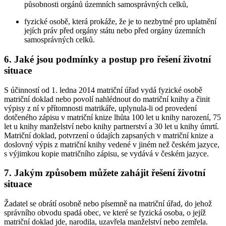
působnosti orgánů územních samosprávných celků,
fyzické osobě, která prokáže, že je to nezbytné pro uplatnění
jejích práv před orgány státu nebo před orgány územních
samosprávných celků.
6. Jaké jsou podmínky a postup pro řešení životní
situace
S účinností od 1. ledna 2014 matriční úřad vydá fyzické osobě
matriční doklad nebo povolí nahlédnout do matriční knihy a činit
výpisy z ní v přítomnosti matrikáře, uplynula-li od provedení
dotčeného zápisu v matriční knize lhůta 100 let u knihy narození, 75
let u knihy manželství nebo knihy partnerství a 30 let u knihy úmrtí.
Matriční doklad, potvrzení o údajích zapsaných v matriční knize a
doslovný výpis z matriční knihy vedené v jiném než českém jazyce,
s výjimkou kopie matričního zápisu, se vydává v českém jazyce.
7. Jakým způsobem můžete zahájit řešení životní
situace
Žadatel se obrátí osobně nebo písemně na matriční úřad, do jehož
správního obvodu spadá obec, ve které se fyzická osoba, o jejíž
matriční doklad jde, narodila, uzavřela manželství nebo zemřela.