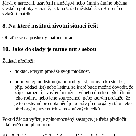
Jde-li o narození, uzavření manželství nebo úmrtí státního občana
České republiky v cizině, pak na Úřad městské části Brno-střed,
zvláštní matriku.
8. Na které instituci životní situaci řešit
Obraťte se na příslušný matriční úřad.
10. Jaké doklady je nutné mít s sebou
Žadatel předloží:
doklad, kterým prokáže svoji totožnost,
popř. veřejnou listinu (např. rodný list, rodný a křestní list,
příp. oddací list) nebo listinu, ze které bude možné dovodit, že
zápis narození, uzavření manželství nebo úmrtí se týká členů
jeho rodiny, nebo jeho sourozenců, nebo kterým prokáže, že
je to nezbytné pro uplatnění jeho práv před orgány státu nebo
před orgány územních samosprávných celků.
Pokud žádost vyřizuje zplnomocněný zástupce, je třeba předložit
také ověřenou plnou moc.