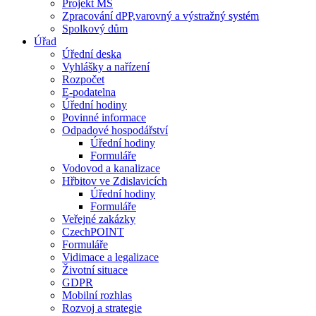
Projekt MŠ
Zpracování dPP,varovný a výstražný systém
Spolkový dům
Úřad
Úřední deska
Vyhlášky a nařízení
Rozpočet
E-podatelna
Úřední hodiny
Povinné informace
Odpadové hospodářství
Úřední hodiny
Formuláře
Vodovod a kanalizace
Hřbitov ve Zdislavicích
Úřední hodiny
Formuláře
Veřejné zakázky
CzechPOINT
Formuláře
Vidimace a legalizace
Životní situace
GDPR
Mobilní rozhlas
Rozvoj a strategie