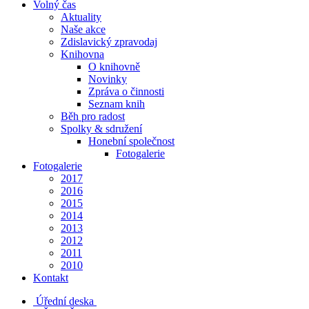
Volný čas
Aktuality
Naše akce
Zdislavický zpravodaj
Knihovna
O knihovně
Novinky
Zpráva o činnosti
Seznam knih
Běh pro radost
Spolky & sdružení
Honební společnost
Fotogalerie
Fotogalerie
2017
2016
2015
2014
2013
2012
2011
2010
Kontakt
Úřední deska