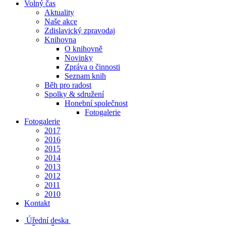
Volný čas
Aktuality
Naše akce
Zdislavický zpravodaj
Knihovna
O knihovně
Novinky
Zpráva o činnosti
Seznam knih
Běh pro radost
Spolky & sdružení
Honební společnost
Fotogalerie
Fotogalerie
2017
2016
2015
2014
2013
2012
2011
2010
Kontakt
Úřední deska