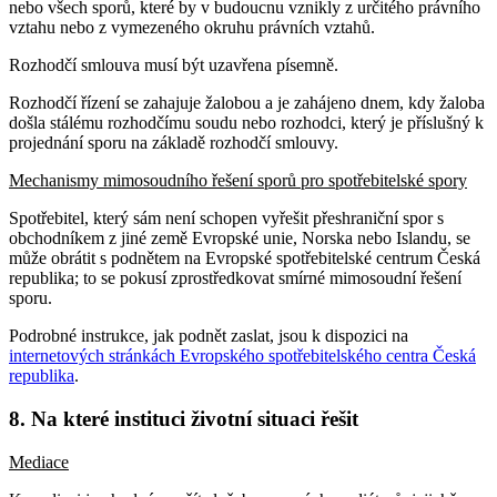
nebo všech sporů, které by v budoucnu vznikly z určitého právního
vztahu nebo z vymezeného okruhu právních vztahů.
Rozhodčí smlouva musí být uzavřena písemně.
Rozhodčí řízení se zahajuje žalobou a je zahájeno dnem, kdy žaloba
došla stálému rozhodčímu soudu nebo rozhodci, který je příslušný k
projednání sporu na základě rozhodčí smlouvy.
Mechanismy mimosoudního řešení sporů pro spotřebitelské spory
Spotřebitel, který sám není schopen vyřešit přeshraniční spor s
obchodníkem z jiné země Evropské unie, Norska nebo Islandu, se
může obrátit s podnětem na Evropské spotřebitelské centrum Česká
republika; to se pokusí zprostředkovat smírné mimosoudní řešení
sporu.
Podrobné instrukce, jak podnět zaslat, jsou k dispozici na
internetových stránkách Evropského spotřebitelského centra Česká
republika
.
8. Na které instituci životní situaci řešit
Mediace