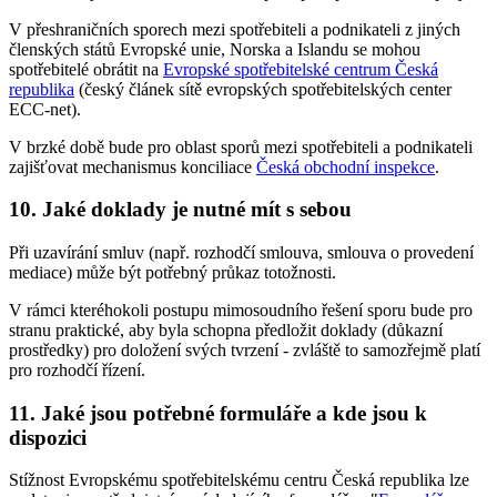
V přeshraničních sporech mezi spotřebiteli a podnikateli z jiných
členských států Evropské unie, Norska a Islandu se mohou
spotřebitelé obrátit na
Evropské spotřebitelské centrum Česká
republika
(český článek sítě evropských spotřebitelských center
ECC-net).
V brzké době bude pro oblast sporů mezi spotřebiteli a podnikateli
zajišťovat mechanismus konciliace
Česká obchodní inspekce
.
10. Jaké doklady je nutné mít s sebou
Při uzavírání smluv (např. rozhodčí smlouva, smlouva o provedení
mediace) může být potřebný průkaz totožnosti.
V rámci kteréhokoli postupu mimosoudního řešení sporu bude pro
stranu praktické, aby byla schopna předložit doklady (důkazní
prostředky) pro doložení svých tvrzení - zvláště to samozřejmě platí
pro rozhodčí řízení.
11. Jaké jsou potřebné formuláře a kde jsou k
dispozici
Stížnost Evropskému spotřebitelskému centru Česká republika lze