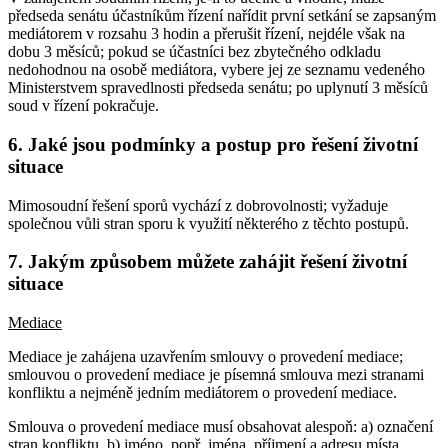
předseda senátu účastníkům řízení nařídit první setkání se zapsaným
mediátorem v rozsahu 3 hodin a přerušit řízení, nejdéle však na
dobu 3 měsíců; pokud se účastníci bez zbytečného odkladu
nedohodnou na osobě mediátora, vybere jej ze seznamu vedeného
Ministerstvem spravedlnosti předseda senátu; po uplynutí 3 měsíců
soud v řízení pokračuje.
6. Jaké jsou podmínky a postup pro řešení životní
situace
Mimosoudní řešení sporů vychází z dobrovolnosti; vyžaduje
společnou vůli stran sporu k využití některého z těchto postupů.
7. Jakým způsobem můžete zahájit řešení životní
situace
Mediace
Mediace je zahájena uzavřením smlouvy o provedení mediace;
smlouvou o provedení mediace je písemná smlouva mezi stranami
konfliktu a nejméně jedním mediátorem o provedení mediace.
Smlouva o provedení mediace musí obsahovat alespoň: a) označení
stran konfliktu, b) jméno, popř. jména, příjmení a adresu místa