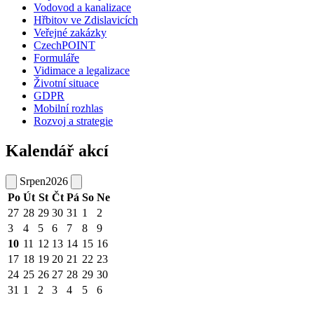
Vodovod a kanalizace
Hřbitov ve Zdislavicích
Veřejné zakázky
CzechPOINT
Formuláře
Vidimace a legalizace
Životní situace
GDPR
Mobilní rozhlas
Rozvoj a strategie
Kalendář akcí
Srpen
2026
Po
Út
St
Čt
Pá
So
Ne
27
28
29
30
31
1
2
3
4
5
6
7
8
9
10
11
12
13
14
15
16
17
18
19
20
21
22
23
24
25
26
27
28
29
30
31
1
2
3
4
5
6