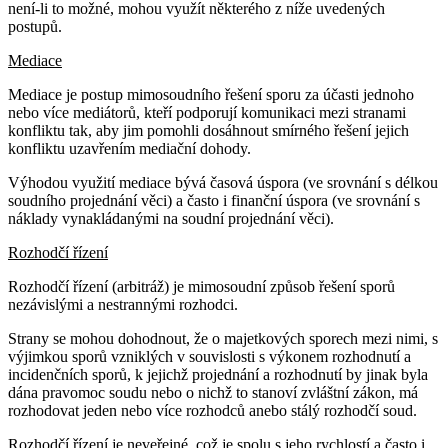
není-li to možné, mohou využít některého z níže uvedených
postupů.
Mediace
Mediace je postup mimosoudního řešení sporu za účasti jednoho
nebo více mediátorů, kteří podporují komunikaci mezi stranami
konfliktu tak, aby jim pomohli dosáhnout smírného řešení jejich
konfliktu uzavřením mediační dohody.
Výhodou využití mediace bývá časová úspora (ve srovnání s délkou
soudního projednání věci) a často i finanční úspora (ve srovnání s
náklady vynakládanými na soudní projednání věci).
Rozhodčí řízení
Rozhodčí řízení (arbitráž) je mimosoudní způsob řešení sporů
nezávislými a nestrannými rozhodci.
Strany se mohou dohodnout, že o majetkových sporech mezi nimi, s
výjimkou sporů vzniklých v souvislosti s výkonem rozhodnutí a
incidenčních sporů, k jejichž projednání a rozhodnutí by jinak byla
dána pravomoc soudu nebo o nichž to stanoví zvláštní zákon, má
rozhodovat jeden nebo více rozhodců anebo stálý rozhodčí soud.
Rozhodčí řízení je neveřejné, což je spolu s jeho rychlostí a často i