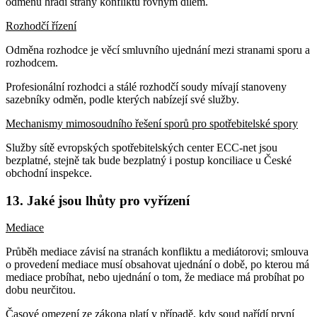
odměnu hradí strany konfliktu rovným dílem.
Rozhodčí řízení
Odměna rozhodce je věcí smluvního ujednání mezi stranami sporu a
rozhodcem.
Profesionální rozhodci a stálé rozhodčí soudy mívají stanoveny
sazebníky odměn, podle kterých nabízejí své služby.
Mechanismy mimosoudního řešení sporů pro spotřebitelské spory
Služby sítě evropských spotřebitelských center ECC-net jsou
bezplatné, stejně tak bude bezplatný i postup konciliace u České
obchodní inspekce.
13. Jaké jsou lhůty pro vyřízení
Mediace
Průběh mediace závisí na stranách konfliktu a mediátorovi; smlouva
o provedení mediace musí obsahovat ujednání o době, po kterou má
mediace probíhat, nebo ujednání o tom, že mediace má probíhat po
dobu neurčitou.
Časové omezení ze zákona platí v případě, kdy soud nařídí první