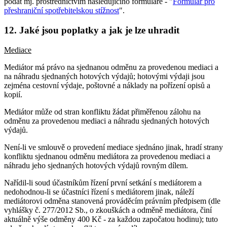
podat mj. prostřednictvím následujícího formuláře - "
Formulář pro
přeshraniční spotřebitelskou stížnost
".
12. Jaké jsou poplatky a jak je lze uhradit
Mediace
Mediátor má právo na sjednanou odměnu za provedenou mediaci a
na náhradu sjednaných hotových výdajů; hotovými výdaji jsou
zejména cestovní výdaje, poštovné a náklady na pořízení opisů a
kopií.
Mediátor může od stran konfliktu žádat přiměřenou zálohu na
odměnu za provedenou mediaci a náhradu sjednaných hotových
výdajů.
Není-li ve smlouvě o provedení mediace sjednáno jinak, hradí strany
konfliktu sjednanou odměnu mediátora za provedenou mediaci a
náhradu jeho sjednaných hotových výdajů rovným dílem.
Nařídil-li soud účastníkům řízení první setkání s mediátorem a
nedohodnou-li se účastníci řízení s mediátorem jinak, náleží
mediátorovi odměna stanovená prováděcím právním předpisem (dle
vyhlášky č. 277/2012 Sb., o zkouškách a odměně mediátora, činí
aktuálně výše odměny 400 Kč - za každou započatou hodinu); tuto