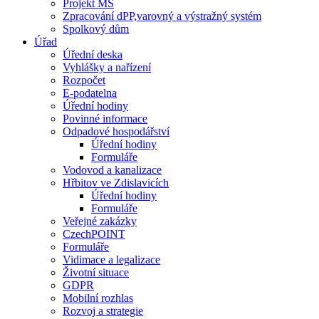
Projekt MŠ
Zpracování dPP,varovný a výstražný systém
Spolkový dům
Úřad
Úřední deska
Vyhlášky a nařízení
Rozpočet
E-podatelna
Úřední hodiny
Povinné informace
Odpadové hospodářství
Úřední hodiny
Formuláře
Vodovod a kanalizace
Hřbitov ve Zdislavicích
Úřední hodiny
Formuláře
Veřejné zakázky
CzechPOINT
Formuláře
Vidimace a legalizace
Životní situace
GDPR
Mobilní rozhlas
Rozvoj a strategie