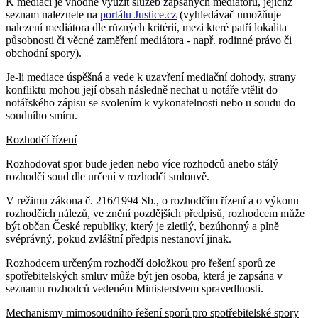
K mediaci je vhodné využít služeb zapsaných mediátorů, jejichž
seznam naleznete na
portálu Justice.cz
(vyhledávač umožňuje
nalezení mediátora dle různých kritérií, mezi které patří lokalita
působnosti či věcné zaměření mediátora - např. rodinné právo či
obchodní spory).
Je-li mediace úspěšná a vede k uzavření mediační dohody, strany
konfliktu mohou její obsah následně nechat u notáře vtělit do
notářského zápisu se svolením k vykonatelnosti nebo u soudu do
soudního smíru.
Rozhodčí řízení
Rozhodovat spor bude jeden nebo více rozhodců anebo stálý
rozhodčí soud dle určení v rozhodčí smlouvě.
V režimu zákona č. 216/1994 Sb., o rozhodčím řízení a o výkonu
rozhodčích nálezů, ve znění pozdějších předpisů, rozhodcem může
být občan České republiky, který je zletilý, bezúhonný a plně
svéprávný, pokud zvláštní předpis nestanoví jinak.
Rozhodcem určeným rozhodčí doložkou pro řešení sporů ze
spotřebitelských smluv může být jen osoba, která je zapsána v
seznamu rozhodců vedeném Ministerstvem spravedlnosti.
Mechanismy mimosoudního řešení sporů pro spotřebitelské spory