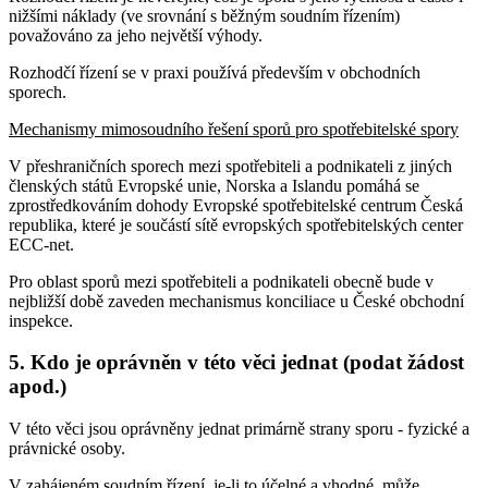
nižšími náklady (ve srovnání s běžným soudním řízením)
považováno za jeho největší výhody.
Rozhodčí řízení se v praxi používá především v obchodních
sporech.
Mechanismy mimosoudního řešení sporů pro spotřebitelské spory
V přeshraničních sporech mezi spotřebiteli a podnikateli z jiných
členských států Evropské unie, Norska a Islandu pomáhá se
zprostředkováním dohody Evropské spotřebitelské centrum Česká
republika, které je součástí sítě evropských spotřebitelských center
ECC-net.
Pro oblast sporů mezi spotřebiteli a podnikateli obecně bude v
nejbližší době zaveden mechanismus konciliace u České obchodní
inspekce.
5. Kdo je oprávněn v této věci jednat (podat žádost
apod.)
V této věci jsou oprávněny jednat primárně strany sporu - fyzické a
právnické osoby.
V zahájeném soudním řízení, je-li to účelné a vhodné, může