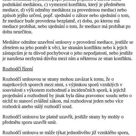
podnikání mediátora, c) vymezení konfliktu, který je předmětem
mediace, d) výši odměny mediátora za provedenou mediaci nebo
způsob jejího určení, popř. ujednání o záloze nebo ujednání o tom,
že mediace bude provedena bezplatně, e) dobu, po kterou má
mediace probíhat, nebo ujednání o tom, že mediace má probíhat po
dobu neurčitou.
Mediátor odmítne uzavření smlouvy o provedení mediace, jestliže se
zřetelem na jeho poměr k věci, ke stranám konfliktu nebo k jejich
zástupcům je tu důvod pochybovat o jeho nepodjatosti, nebo jestliže
je narušena nezbytná důvěra mezi ním a některou ze stran konfliktu.
Rozhodčí řízení
Rozhodčí smlouvou se strany mohou zavázat k tomu, že o
majetkových sporech mezi nimi, s výjimkou sporů vzniklých v
souvislosti s výkonem rozhodnutí a incidenčních sporů, k jejichž
projednání a rozhodnutí by jinak byla dána pravomoc soudu nebo o
nichž to stanoví zvláštní zákon, má rozhodovat jeden nebo více
rozhodců anebo stálý rozhodčí soud.
Rozhodčí smlouvu lze platně uzavřít, jestliže strany by mohly o
předmětu sporu uzavřít smír.
Rozhodčí smlouva se může týkat jednotlivého již vzniklého sporu,