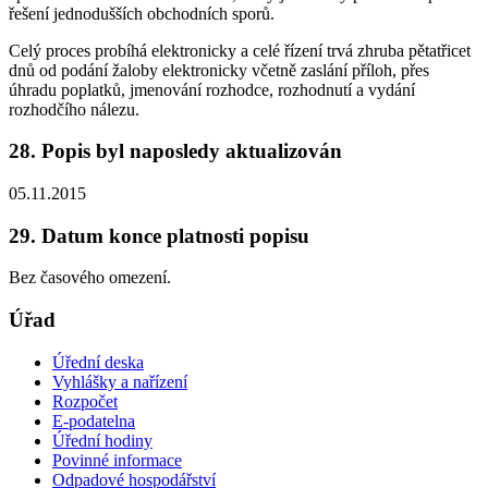
řešení jednodušších obchodních sporů.
Celý proces probíhá elektronicky a celé řízení trvá zhruba pětatřicet
dnů od podání žaloby elektronicky včetně zaslání příloh, přes
úhradu poplatků, jmenování rozhodce, rozhodnutí a vydání
rozhodčího nálezu.
28. Popis byl naposledy aktualizován
05.11.2015
29. Datum konce platnosti popisu
Bez časového omezení.
Úřad
Úřední deska
Vyhlášky a nařízení
Rozpočet
E-podatelna
Úřední hodiny
Povinné informace
Odpadové hospodářství