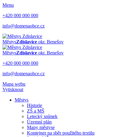
Menu
+420 000 000 000
info@domenaobce.cz
Městys
Zdislavice
okr. Benešov
Městys
Zdislavice
okr. Benešov
+420 000 000 000
info@domenaobce.cz
Mapa webu
Vytisknout
Městys
Historie
ZŠ a MŠ
Letecký snímek
Územní plán
Mapy městyse
Kontejner na sběr použitého textilu