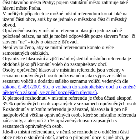
část hlavního města Prahy; pojem statutární město zahrnuje také
hlavní město Praha.
V určitých případech je možné místní referendum konat také na
území části obce, aniž by se jednalo o městskou část či městský
obvod.
Oprávněné osoby v místním referendu hlasují o jednoznačně
položené otázce, na niž je možné odpovědět pouze slovem "ano" či
slovem "ne" - tedy o otázce zjišťovací.
Není vyloučeno, aby se místní referendum konalo o více
samostatných otázkách.
Organizace hlasování a zjišťování výsledků místního referenda je
obdobná jako při konání voleb do zastupitelstev obcí.
Osoby oprávněné hlasovat v místním referendu jsou vedeny v
seznamu oprávněných osob pořizovaném jako výpis ze stálého
seznamu voličů a dodatku stálého seznamu voličů vedených dle
zákona č. 491/2001 Sb., o volbách do zastupitelstev obcí a o změně
některých zákonů, ve znění pozdějších předpisů
.
K platnosti rozhodnutí v místním referendu je třeba účasti alespoň
35 % oprávněných osob zapsaných v seznamech oprávněných osob.
Rozhodnutí v místním referendu je závazné, hlasovala-li pro ně
nadpoloviční většina oprávněných osob, které se místního referenda
zúčastnily, a alespoň 25 % oprávněných osob zapsaných v
seznamech oprávněných osob.
Jde-li o místní referendum, v němž se rozhoduje o oddělení části
obce nebo o sloučení obcí, anebo o připojení obce k jiné obci, je