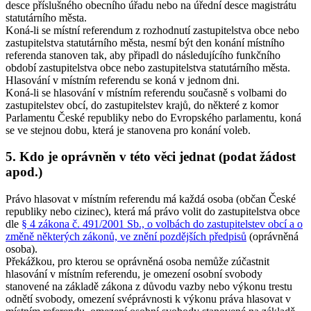
desce příslušného obecního úřadu nebo na úřední desce magistrátu
statutárního města.
Koná-li se místní referendum z rozhodnutí zastupitelstva obce nebo
zastupitelstva statutárního města, nesmí být den konání místního
referenda stanoven tak, aby připadl do následujícího funkčního
období zastupitelstva obce nebo zastupitelstva statutárního města
.
Hlasování v místním referendu se koná v jednom dni.
Koná-li se hlasování v místním referendu současně s volbami do
zastupitelstev obcí, do zastupitelstev krajů, do některé z komor
Parlamentu České republiky nebo do Evropského parlamentu, koná
se ve stejnou dobu, která je stanovena pro konání voleb.
5. Kdo je oprávněn v této věci jednat (podat žádost
apod.)
Právo hlasovat v místním referendu má každá osoba (občan České
republiky nebo cizinec), která má právo volit do zastupitelstva obce
dle
§ 4 zákona č. 491/2001 Sb., o volbách do zastupitelstev obcí a o
změně některých zákonů, ve znění pozdějších předpisů
(oprávněná
osoba).
Překážkou, pro kterou se oprávněná osoba nemůže zúčastnit
hlasování v místním referendu, je omezení osobní svobody
stanovené na základě zákona z důvodu vazby nebo výkonu trestu
odnětí svobody, omezení svéprávnosti k výkonu práva hlasovat v