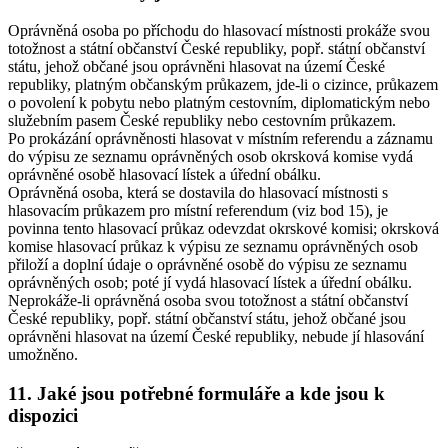
Oprávněná osoba po příchodu do hlasovací místnosti prokáže svou
totožnost a státní občanství České republiky, popř. státní občanství
státu, jehož občané jsou oprávněni hlasovat na území České
republiky, platným občanským průkazem, jde-li o cizince, průkazem
o povolení k pobytu nebo platným cestovním, diplomatickým nebo
služebním pasem České republiky nebo cestovním průkazem.
Po prokázání oprávněnosti hlasovat v místním referendu a záznamu
do výpisu ze seznamu oprávněných osob okrsková komise vydá
oprávněné osobě hlasovací lístek a úřední obálku.
Oprávněná osoba, která se dostavila do hlasovací místnosti s
hlasovacím průkazem pro místní referendum (viz bod 15), je
povinna tento hlasovací průkaz odevzdat okrskové komisi; okrsková
komise hlasovací průkaz k výpisu ze seznamu oprávněných osob
přiloží a doplní údaje o oprávněné osobě do výpisu ze seznamu
oprávněných osob; poté jí vydá hlasovací lístek a úřední obálku.
Neprokáže-li oprávněná osoba svou totožnost a státní občanství
České republiky, popř. státní občanství státu, jehož občané jsou
oprávněni hlasovat na území České republiky, nebude jí hlasování
umožněno.
11. Jaké jsou potřebné formuláře a kde jsou k
dispozici