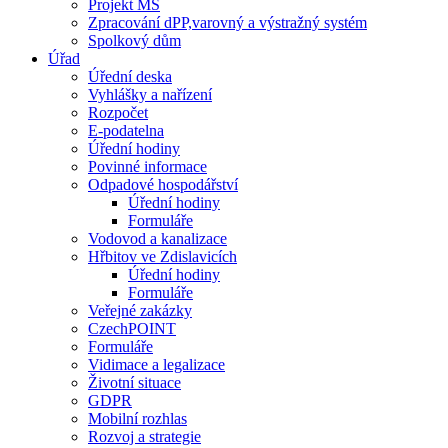
Projekt MŠ
Zpracování dPP,varovný a výstražný systém
Spolkový dům
Úřad
Úřední deska
Vyhlášky a nařízení
Rozpočet
E-podatelna
Úřední hodiny
Povinné informace
Odpadové hospodářství
Úřední hodiny
Formuláře
Vodovod a kanalizace
Hřbitov ve Zdislavicích
Úřední hodiny
Formuláře
Veřejné zakázky
CzechPOINT
Formuláře
Vidimace a legalizace
Životní situace
GDPR
Mobilní rozhlas
Rozvoj a strategie