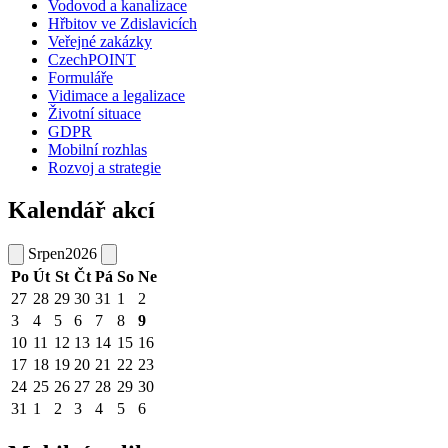
Vodovod a kanalizace
Hřbitov ve Zdislavicích
Veřejné zakázky
CzechPOINT
Formuláře
Vidimace a legalizace
Životní situace
GDPR
Mobilní rozhlas
Rozvoj a strategie
Kalendář akcí
Srpen
2026
Po
Út
St
Čt
Pá
So
Ne
27
28
29
30
31
1
2
3
4
5
6
7
8
9
10
11
12
13
14
15
16
17
18
19
20
21
22
23
24
25
26
27
28
29
30
31
1
2
3
4
5
6