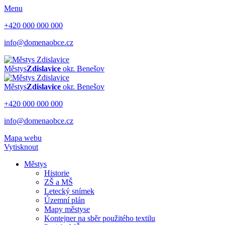
Menu
+420 000 000 000
info@domenaobce.cz
Městys
Zdislavice
okr. Benešov
Městys
Zdislavice
okr. Benešov
+420 000 000 000
info@domenaobce.cz
Mapa webu
Vytisknout
Městys
Historie
ZŠ a MŠ
Letecký snímek
Územní plán
Mapy městyse
Kontejner na sběr použitého textilu