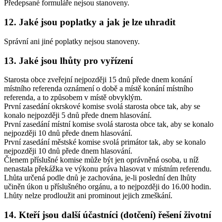
Předepsané formuláře nejsou stanoveny.
12. Jaké jsou poplatky a jak je lze uhradit
Správní ani jiné poplatky nejsou stanoveny.
13. Jaké jsou lhůty pro vyřízení
Starosta obce zveřejní nejpozději 15 dnů přede dnem konání
místního referenda oznámení o době a místě konání místního
referenda, a to způsobem v místě obvyklým.
První zasedání okrskové komise svolá starosta obce tak, aby se
konalo nejpozději 5 dnů přede dnem hlasování.
První zasedání místní komise svolá starosta obce tak, aby se konalo
nejpozději 10 dnů přede dnem hlasování.
První zasedání městské komise svolá primátor tak, aby se konalo
nejpozději 10 dnů přede dnem hlasování.
Členem příslušné komise může být jen oprávněná osoba, u níž
nenastala překážka ve výkonu práva hlasovat v místním referendu.
Lhůta určená podle dnů je zachována, je-li poslední den lhůty
učiněn úkon u příslušného orgánu, a to nejpozději do 16.00 hodin.
Lhůty nelze prodloužit ani prominout jejich zmeškání.
14. Kteří jsou další účastníci (dotčení) řešení životní