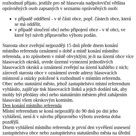
rozhodnutí přijato, jestliže pro ně hlasovala nadpoloviční většina
oprávněných osob zapsaných v seznamu oprávněných osob:
v případě oddělení - v té části obce, popř. částech obce, která
se má oddělit,
v případě sloučení obcí nebo připojení obce - v té obci, ve
které byl návrh přípravného výboru podán.
Starosta obce zveřejní nejpozději 15 dnů přede dnem konání
místního referenda oznámení o době a místě konání místního
referenda, a to způsobem v místě obvyklým; je-li na území obce více
hlasovacích okrsků, uvede územní vymezení jednotlivých
hlasovacích okrsků a oznámení zveřejní na území každého z nich;
zároveň starosta obce v oznámení uvede adresy hlasovacích
místností a otázky položené k rozhodnutí v místním referendu.
Obec nebo statutární město, jehož zastupitelstvo místní referendum
vyhlásilo, zajišťuje tisk hlasovacích lístků a jejich dodání tak, aby
mohly být předány obcí nebo statutárním městem před zahájením
hlasování všem okrskovým komisím.
Den konání místního referenda
Místní referendum se koná nejpozději do 90 dnů po dni jeho
vyhlášení, není-li v návrhu přípravného výboru uvedena doba
pozdější.
Dnem vyhlášení místního referenda je první den vyvěšení usnesení
zastupitelstva obce nebo zastupitelstva statutárního města na úřední