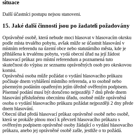
situace
Další účastníci postupu nejsou stanoveni.
15. Jaké další činnosti jsou po žadateli požadovány
Oprávněné osobě, která nebude moci hlasovat v hlasovacím okrsku
podle místa trvalého pobytu, avšak může se účastnit hlasování v
místním referendu na území obce nebo statutárního města, kde je
přihlášena k trvalému pobytu, vydá obecní úřad na její žádost
hlasovací průkaz pro místní referendum a poznamená tuto
skutečnost do výpisu ze seznamu oprávněných osob pro okrskovou
komisi.
Oprávněná osoba může požádat o vydání hlasovacího průkazu
počínaje dnem vyhlášení místního referenda, a to osobně nebo
písemným podáním opatřeným jejím úředně ověřeným podpisem.
Písemné podání musí být doručeno nejpozději 7 dnů přede dnem
hlasování příslušnému obecnímu úřadu, osobně může oprávněná
osoba o vydání hlasovacího průkazu požádat nejpozději 2 dny přede
dnem hlasování.
Obecní úřad předá hlasovací průkaz oprávněné osobě nebo osobě,
která se prokáže plnou mocí k převzetí hlasovacího průkazu s
ověřeným podpisem oprávněné osoby žádající o vydání hlasovacího
průkazu, anebo jej oprávněné osobě zašle, jestliže o to požádá.