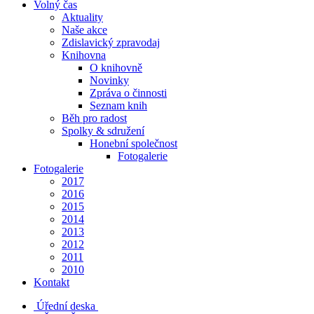
Volný čas
Aktuality
Naše akce
Zdislavický zpravodaj
Knihovna
O knihovně
Novinky
Zpráva o činnosti
Seznam knih
Běh pro radost
Spolky & sdružení
Honební společnost
Fotogalerie
Fotogalerie
2017
2016
2015
2014
2013
2012
2011
2010
Kontakt
Úřední deska