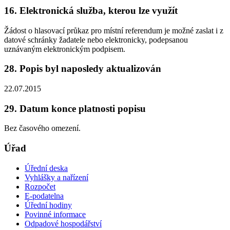
16. Elektronická služba, kterou lze využít
Žádost o hlasovací průkaz pro místní referendum je možné zaslat i z
datové schránky žadatele nebo elektronicky, podepsanou
uznávaným elektronickým podpisem.
28. Popis byl naposledy aktualizován
22.07.2015
29. Datum konce platnosti popisu
Bez časového omezení.
Úřad
Úřední deska
Vyhlášky a nařízení
Rozpočet
E-podatelna
Úřední hodiny
Povinné informace
Odpadové hospodářství