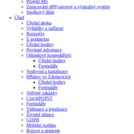
Projekt MŠ
Zpracování dPP,varovný a výstražný systém
Spolkový dům
Úřad
Úřední deska
Vyhlášky a nařízení
Rozpočet
E-podatelna
Úřední hodiny
Povinné informace
Odpadové hospodářství
Úřední hodiny
Formuláře
Vodovod a kanalizace
Hřbitov ve Zdislavicích
Úřední hodiny
Formuláře
Veřejné zakázky
CzechPOINT
Formuláře
Vidimace a legalizace
Životní situace
GDPR
Mobilní rozhlas
Rozvoj a strategie