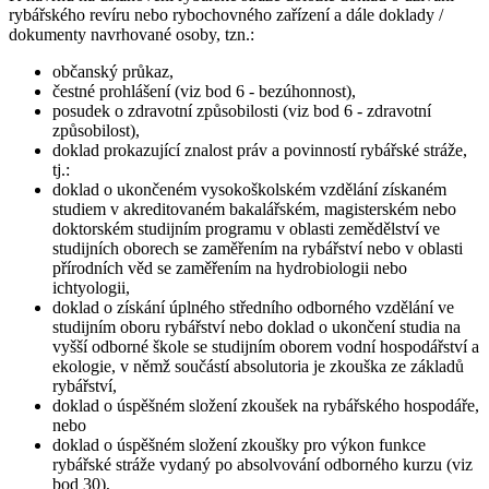
rybářského revíru nebo rybochovného zařízení a dále doklady /
dokumenty navrhované osoby, tzn.:
občanský průkaz,
čestné prohlášení (viz bod 6 - bezúhonnost),
posudek o zdravotní způsobilosti (viz bod 6 - zdravotní
způsobilost),
doklad prokazující znalost práv a povinností rybářské stráže,
tj.:
doklad o ukončeném vysokoškolském vzdělání získaném
studiem v akreditovaném bakalářském, magisterském nebo
doktorském studijním programu v oblasti zemědělství ve
studijních oborech se zaměřením na rybářství nebo v oblasti
přírodních věd se zaměřením na hydrobiologii nebo
ichtyologii,
doklad o získání úplného středního odborného vzdělání ve
studijním oboru rybářství nebo doklad o ukončení studia na
vyšší odborné škole se studijním oborem vodní hospodářství a
ekologie, v němž součástí absolutoria je zkouška ze základů
rybářství,
doklad o úspěšném složení zkoušek na rybářského hospodáře,
nebo
doklad o úspěšném složení zkoušky pro výkon funkce
rybářské stráže vydaný po absolvování odborného kurzu (viz
bod 30),