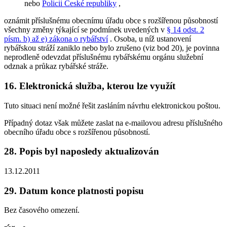
nebo
Policii České republiky
,
oznámit příslušnému obecnímu úřadu obce s rozšířenou působností
všechny změny týkající se podmínek uvedených v
§ 14 odst. 2
písm. b) až e) zákona o rybářství
. Osoba, u níž ustanovení
rybářskou stráží zaniklo nebo bylo zrušeno (viz bod 20), je povinna
neprodleně odevzdat příslušnému rybářskému orgánu služební
odznak a průkaz rybářské stráže.
16. Elektronická služba, kterou lze využít
Tuto situaci není možné řešit zasláním návrhu elektronickou poštou.
Případný dotaz však můžete zaslat na e-mailovou adresu příslušného
obecního úřadu obce s rozšířenou působností.
28. Popis byl naposledy aktualizován
13.12.2011
29. Datum konce platnosti popisu
Bez časového omezení.