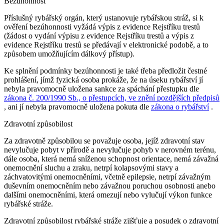
Bezúhonnost
Příslušný rybářský orgán, který ustanovuje rybářskou stráž, si k
ověření bezúhonnosti vyžádá výpis z evidence Rejstříku trestů
(žádost o vydání výpisu z evidence Rejstříku trestů a výpis z
evidence Rejstříku trestů se předávají v elektronické podobě, a to
způsobem umožňujícím dálkový přístup).
Ke splnění podmínky bezúhonnosti je také třeba předložit čestné
prohlášení, jímž fyzická osoba prokáže, že na úseku rybářství jí
nebyla pravomocně uložena sankce za spáchání přestupku dle
zákona č. 200/1990 Sb., o přestupcích, ve znění pozdějších předpisů
, ani jí nebyla pravomocně uložena pokuta dle
zákona o rybářství
.
Zdravotní způsobilost
Za zdravotně způsobilou se považuje osoba, jejíž zdravotní stav
nevylučuje pobyt v přírodě a nevylučuje pohyb v nerovném terénu,
dále osoba, která nemá sníženou schopnost orientace, nemá závažná
onemocnění sluchu a zraku, netrpí kolapsovými stavy a
záchvatovitými onemocněními, včetně epilepsie, netrpí závažným
duševním onemocněním nebo závažnou poruchou osobnosti anebo
dalšími onemocněními, která omezují nebo vylučují výkon funkce
rybářské stráže.
Zdravotní způsobilost rybářské stráže zjišťuje a posudek o zdravotní