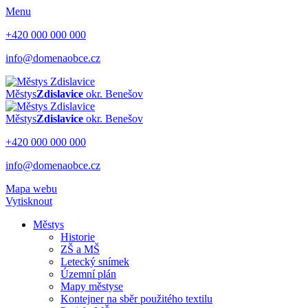
Menu
+420 000 000 000
info@domenaobce.cz
Městys
Zdislavice
okr. Benešov
Městys
Zdislavice
okr. Benešov
+420 000 000 000
info@domenaobce.cz
Mapa webu
Vytisknout
Městys
Historie
ZŠ a MŠ
Letecký snímek
Územní plán
Mapy městyse
Kontejner na sběr použitého textilu