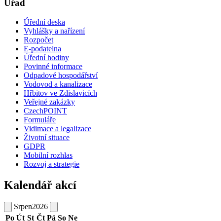
Úřad
Úřední deska
Vyhlášky a nařízení
Rozpočet
E-podatelna
Úřední hodiny
Povinné informace
Odpadové hospodářství
Vodovod a kanalizace
Hřbitov ve Zdislavicích
Veřejné zakázky
CzechPOINT
Formuláře
Vidimace a legalizace
Životní situace
GDPR
Mobilní rozhlas
Rozvoj a strategie
Kalendář akcí
Srpen
2026
Po
Út
St
Čt
Pá
So
Ne