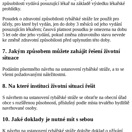
způsobilosti vydává posuzující lékař na základě výsledku lékařské
prohlídky.
Posudek o zdravotní způsobilosti rybářské stráže lze použít pro
účely, pro které byl vydán, jen do doby 3 měsíců od jeho vydání
posuzujícím lékařem; časová platnost posudku je omezena na dobu
5 let ode dne jeho vydání, pokud změna zdravotního stavu nevede
ke změně zdravotní způsobilosti před uplynutím této doby.
7. Jakým způsobem můžete zahájit řešení životní
situace
Podáním písemného návrhu na ustanovení rybářské stráže, a to se
všemi požadovanými náležitostmi.
8. Na které instituci životní situaci řešit
S návrhem na ustanovení rybářské stráže se obraťte na obecní úřad
obce s rozšířenou působností, příslušný podle místa trvalého bydliště
navrhované osoby.
10. Jaké doklady je nutné mít s sebou
K návrhu na ustanovení rybářské stráže doložte doklad o užívání