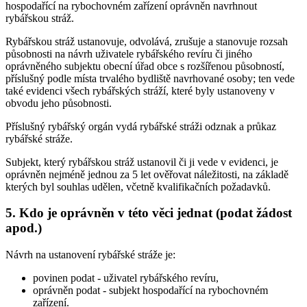
hospodařící na rybochovném zařízení oprávněn navrhnout
rybářskou stráž.
Rybářskou stráž ustanovuje, odvolává, zrušuje a stanovuje rozsah
působnosti na návrh uživatele rybářského revíru či jiného
oprávněného subjektu obecní úřad obce s rozšířenou působností,
příslušný podle místa trvalého bydliště navrhované osoby; ten vede
také evidenci všech rybářských stráží, které byly ustanoveny v
obvodu jeho působnosti.
Příslušný rybářský orgán vydá rybářské stráži odznak a průkaz
rybářské stráže.
Subjekt, který rybářskou stráž ustanovil či ji vede v evidenci, je
oprávněn nejméně jednou za 5 let ověřovat náležitosti, na základě
kterých byl souhlas udělen, včetně kvalifikačních požadavků.
5. Kdo je oprávněn v této věci jednat (podat žádost
apod.)
Návrh na ustanovení rybářské stráže je:
povinen podat
- uživatel rybářského revíru,
oprávněn podat
- subjekt hospodařící na rybochovném
zařízení.