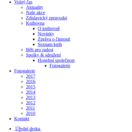
Volný čas
Aktuality
Naše akce
Zdislavický zpravodaj
Knihovna
O knihovně
Novinky
Zpráva o činnosti
Seznam knih
Běh pro radost
Spolky & sdružení
Honební společnost
Fotogalerie
Fotogalerie
2017
2016
2015
2014
2013
2012
2011
2010
Kontakt
Úřední deska