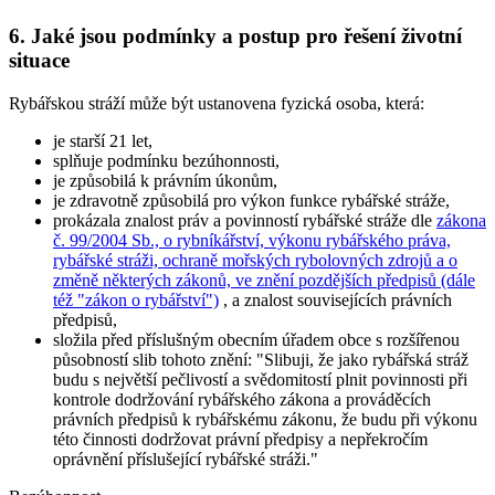
6. Jaké jsou podmínky a postup pro řešení životní
situace
Rybářskou stráží může být ustanovena fyzická osoba, která:
je starší 21 let,
splňuje podmínku bezúhonnosti,
je způsobilá k právním úkonům,
je zdravotně způsobilá pro výkon funkce rybářské stráže,
prokázala znalost práv a povinností rybářské stráže dle
zákona
č. 99/2004 Sb., o rybníkářství, výkonu rybářského práva,
rybářské stráži, ochraně mořských rybolovných zdrojů a o
změně některých zákonů, ve znění pozdějších předpisů (dále
též "zákon o rybářství")
, a znalost souvisejících právních
předpisů,
složila před příslušným obecním úřadem obce s rozšířenou
působností slib tohoto znění:
"Slibuji, že jako rybářská stráž
budu s největší pečlivostí a svědomitostí plnit povinnosti při
kontrole dodržování rybářského zákona a prováděcích
právních předpisů k rybářskému zákonu, že budu při výkonu
této činnosti dodržovat právní předpisy a nepřekročím
oprávnění příslušející rybářské stráži."