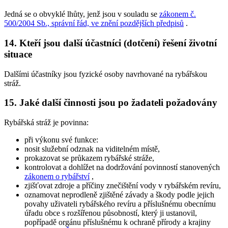
Jedná se o obvyklé lhůty, jenž jsou v souladu se
zákonem č.
500/2004 Sb., správní řád, ve znění pozdějších předpisů
.
14. Kteří jsou další účastníci (dotčení) řešení životní
situace
Dalšími účastníky jsou fyzické osoby navrhované na rybářskou
stráž.
15. Jaké další činnosti jsou po žadateli požadovány
Rybářská stráž je povinna:
při výkonu své funkce:
nosit služební odznak na viditelném místě,
prokazovat se průkazem rybářské stráže,
kontrolovat a dohlížet na dodržování povinností stanovených
zákonem o rybářství
,
zjišťovat zdroje a příčiny znečištění vody v rybářském revíru,
oznamovat neprodleně zjištěné závady a škody podle jejich
povahy uživateli rybářského revíru a příslušnému obecnímu
úřadu obce s rozšířenou působností, který ji ustanovil,
popřípadě orgánu příslušnému k ochraně přírody a krajiny