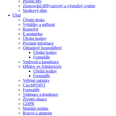
Projekt MŠ
Zpracování dPP,varovný a výstražný systém
Spolkový dům
Úřad
Úřední deska
Vyhlášky a nařízení
Rozpočet
E-podatelna
Úřední hodiny
Povinné informace
Odpadové hospodářství
Úřední hodiny
Formuláře
Vodovod a kanalizace
Hřbitov ve Zdislavicích
Úřední hodiny
Formuláře
Veřejné zakázky
CzechPOINT
Formuláře
Vidimace a legalizace
Životní situace
GDPR
Mobilní rozhlas
Rozvoj a strategie