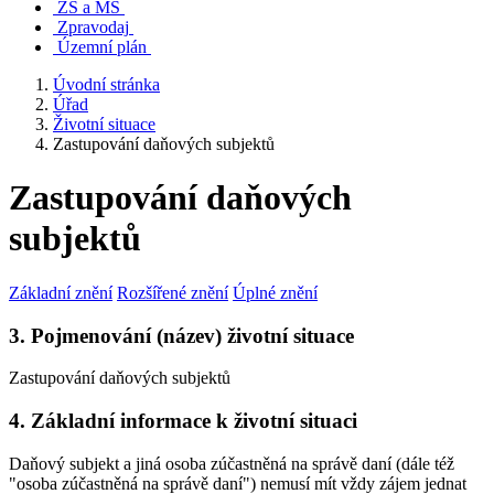
ZŠ a MŠ
Zpravodaj
Územní plán
Úvodní stránka
Úřad
Životní situace
Zastupování daňových subjektů
Zastupování daňových
subjektů
Základní znění
Rozšířené znění
Úplné znění
3. Pojmenování (název) životní situace
Zastupování daňových subjektů
4. Základní informace k životní situaci
Daňový subjekt a jiná osoba zúčastněná na správě daní (dále též
"osoba zúčastněná na správě daní") nemusí mít vždy zájem jednat