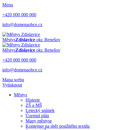
Menu
+420 000 000 000
info@domenaobce.cz
Městys
Zdislavice
okr. Benešov
Městys
Zdislavice
okr. Benešov
+420 000 000 000
info@domenaobce.cz
Mapa webu
Vytisknout
Městys
Historie
ZŠ a MŠ
Letecký snímek
Územní plán
Mapy městyse
Kontejner na sběr použitého textilu