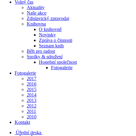
Volný čas
Aktuality
Naše akce
Zdislavický zpravodaj
Knihovna
O knihovně
Novinky
Zpráva o činnosti
Seznam knih
Běh pro radost
Spolky & sdružení
Honební společnost
Fotogalerie
Fotogalerie
2017
2016
2015
2014
2013
2012
2011
2010
Kontakt
Úřední deska