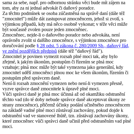
sama za sebe, např. pro odbornou stránku věci bude mít zájem na
tom, aby za ni jednal advokát či daňový poradce.
Za těchto podmínek se osoba zúčastněná na správě daní (dále též
"zmocnitel") může dát zastupovat zmocněncem, jehož si zvolí, s
výjimkou případů, kdy má něco osobně vykonat; v téže věci může
být současně zvolen pouze jeden zmocněnec.
Zmocněnec, nejde-li o daňového poradce nebo advokáta, není
oprávněn zvolit si dalšího zmocněnce, s výjimkou zmocněnce pro
doručování podle
§ 28 odst. 5 zákona č. 280/2009 Sb., daňový řád,
ve znění pozdějších předpisů
(dále též "daňový řád")
.
Zmocnitel je povinen vymezit rozsah plné moci tak, aby bylo
zřejmé, k jakým úkonům, postupům či řízením se plná moc
vztahuje; plná moc může být také vymezena jako generální, kdy
zmocnitel udělí zmocněnci plnou moc ke všem úkonům, řízením či
postupům před správcem daně.
Není-li rozsah zmocnění vymezen nebo není-li vymezen přesně,
vyzve správce daně zmocnitele k úpravě plné moci.
Vůči správci daně je plná moc účinná až od okamžiku odstranění
těchto vad (do té doby nebude správce daně akceptovat úkony ze
strany zmocněnce), přičemž účinky podání učiněného zmocněncem
na základě vadné plné moci zůstávají zachovány, pokud dojde k
odstranění vad ve stanovené lhůtě, tzn. zůstávají zachovány úkony,
které zmocněnec vůči správci daně učinil před odstraněním vad plné
moci.