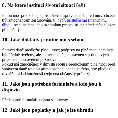
8. Na které instituci životní situaci řešit
Plnou moc předkládejte příslušnému správci daně, před nímž chcete
být zmocněncem zastupováni, tj. např.
příslušnému finančnímu
úřadu
, resp. nejlépe jeho územnímu pracovišti, na němž máte uložen
předmětný spis.
10. Jaké doklady je nutné mít s sebou
Správci daně předložte plnou moc; podpis/y na plné moci nemusejí
být úředně ověřeny, ale správce daně je oprávněn v jednotlivých
případech toto ověření požadovat.
Pokud má zmocněnec v úmyslu spolu s předložením plné moci před
správcem daně rovnou přímo osobně jednat, je třeba, aby předložil
rovněž doklad totožnosti (zejména občanský průkaz).
11. Jaké jsou potřebné formuláře a kde jsou k
dispozici
Předepsané formuláře nejsou stanoveny.
12. Jaké jsou poplatky a jak je lze uhradit