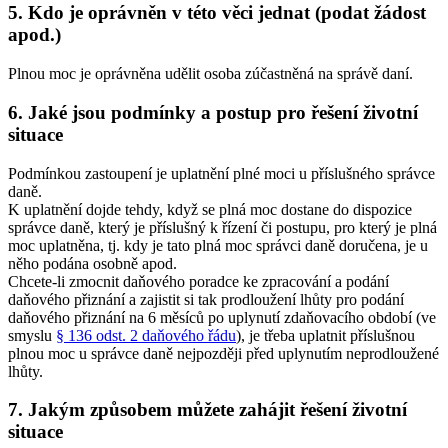
5. Kdo je oprávněn v této věci jednat (podat žádost
apod.)
Plnou moc je oprávněna udělit osoba zúčastněná na správě daní.
6. Jaké jsou podmínky a postup pro řešení životní
situace
Podmínkou zastoupení je uplatnění plné moci u příslušného správce
daně.
K uplatnění dojde tehdy, když se plná moc dostane do dispozice
správce daně, který je příslušný k řízení či postupu, pro který je plná
moc uplatněna, tj. kdy je tato plná moc správci daně doručena, je u
něho podána osobně apod.
Chcete-li zmocnit daňového poradce ke zpracování a podání
daňového přiznání a zajistit si tak prodloužení lhůty pro podání
daňového přiznání na 6 měsíců po uplynutí zdaňovacího období (ve
smyslu
§ 136 odst. 2 daňového řádu
), je třeba uplatnit příslušnou
plnou moc u správce daně nejpozději před uplynutím neprodloužené
lhůty.
7. Jakým způsobem můžete zahájit řešení životní
situace