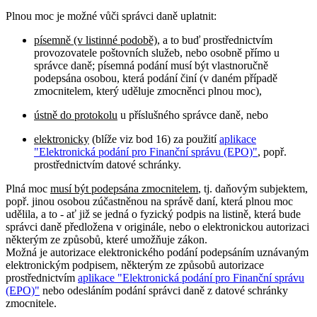
Plnou moc je možné vůči správci daně uplatnit:
písemně (v listinné podobě)
, a to buď prostřednictvím
provozovatele poštovních služeb, nebo osobně přímo u
správce daně; písemná podání musí být vlastnoručně
podepsána osobou, která podání činí (v daném případě
zmocnitelem, který uděluje zmocněnci plnou moc),
ústně do protokolu
u příslušného správce daně, nebo
elektronicky
(blíže viz bod 16) za použití
aplikace
"Elektronická podání pro Finanční správu (EPO)"
, popř.
prostřednictvím datové schránky.
Plná moc
musí být podepsána zmocnitelem
, tj. daňovým subjektem,
popř. jinou osobou zúčastněnou na správě daní, která plnou moc
udělila, a to - ať již se jedná o fyzický podpis na listině, která bude
správci daně předložena v originále, nebo o elektronickou autorizaci
některým ze způsobů, které umožňuje zákon.
Možná je autorizace elektronického podání podepsáním uznávaným
elektronickým podpisem, některým ze způsobů autorizace
prostřednictvím
aplikace "Elektronická podání pro Finanční správu
(EPO)"
nebo odesláním podání správci daně z datové schránky
zmocnitele.