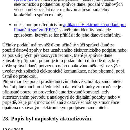
elektronickou podatelnou správce daně; podání v daňových
věcech nelze zasílat na e-mailovou adresu podatelny
konkrétního správce daně,
odeslanou prostřednictvím
aplikace "Elektronická podání pro
Finanční správu (EPO)"
s ověřením identity podatele
způsobem, kterým se lze přihlásit do jeho datové schránky.
Účinky podání má rovněž úkon učiněný vůči správci daně za
použití datové zprávy bez uznávaného elektronického podpisu nebo
za použití jiných přenosových technik, které je správce daně
způsobilý přijmout, pokud je toto podání do 5 dnů ode dne, kdy
došlo správci daně, potvrzeno nebo opakováno některým z výše
uvedených způsobů elektronické komunikace, nebo písemně, popř.
ústně do protokolu.
Plnou moc lze podat prostřednictvím datové schránky zmocnitele.
Podání plné moci prostřednictvím datové schránky zmocněnce je
přípustné pouze po provedené autorizované konverzi, tedy
autorizovaném převodu z analogové do digitální podoby, nebo v
případě, že je plná moc odesílaná z datové schránky zmocněnce
opatřena uznávaným elektronickým podpisem zmocnitele.
28. Popis byl naposledy aktualizován
10.04.2015