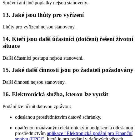
Správní ani jiné poplatky nejsou stanoveny.
13. Jaké jsou lhůty pro vyřízení
Lhůty pro vyřízení nejsou stanoveny.
14. Kteří jsou další účastníci (dotčení) řešení životní
situace
Další účastníci postupu nejsou stanoveni.
15. Jaké další činnosti jsou po žadateli požadovány
Další činnosti nejsou stanoveny.
16. Elektronická služba, kterou lze využít
Podání lze učinit datovou zprávou:
odeslanou prostřednictvím datové schránky,
opatřenou uznávaným elektronickým podpisem a odeslanou
prostřednictvím
aplikace "Elektronická podání pro Finanční
správu (EPO)"
, která je pro podání v daňových věcech