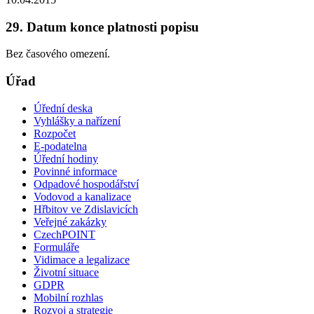
29. Datum konce platnosti popisu
Bez časového omezení.
Úřad
Úřední deska
Vyhlášky a nařízení
Rozpočet
E-podatelna
Úřední hodiny
Povinné informace
Odpadové hospodářství
Vodovod a kanalizace
Hřbitov ve Zdislavicích
Veřejné zakázky
CzechPOINT
Formuláře
Vidimace a legalizace
Životní situace
GDPR
Mobilní rozhlas
Rozvoj a strategie