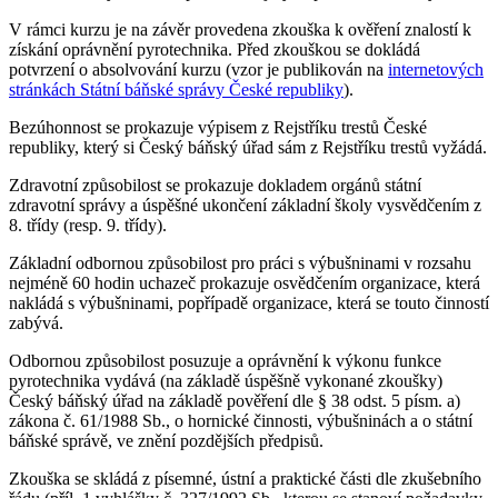
V rámci kurzu je na závěr provedena zkouška k ověření znalostí k
získání oprávnění pyrotechnika. Před zkouškou se dokládá
potvrzení o absolvování kurzu (vzor je publikován na
internetových
stránkách Státní báňské správy České republiky
).
Bezúhonnost se prokazuje výpisem z Rejstříku trestů České
republiky, který si Český báňský úřad sám z Rejstříku trestů vyžádá.
Zdravotní způsobilost se prokazuje dokladem orgánů státní
zdravotní správy a úspěšné ukončení základní školy vysvědčením z
8. třídy (resp. 9. třídy).
Základní odbornou způsobilost pro práci s výbušninami v rozsahu
nejméně 60 hodin uchazeč prokazuje osvědčením organizace, která
nakládá s výbušninami, popřípadě organizace, která se touto činností
zabývá.
Odbornou způsobilost posuzuje a oprávnění k výkonu funkce
pyrotechnika vydává (na základě úspěšně vykonané zkoušky)
Český báňský úřad na základě pověření dle § 38 odst. 5 písm. a)
zákona č. 61/1988 Sb., o hornické činnosti, výbušninách a o státní
báňské správě, ve znění pozdějších předpisů.
Zkouška se skládá z písemné, ústní a praktické části dle zkušebního