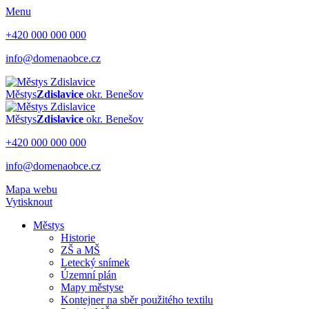
Menu
+420 000 000 000
info@domenaobce.cz
Městys
Zdislavice
okr. Benešov
Městys
Zdislavice
okr. Benešov
+420 000 000 000
info@domenaobce.cz
Mapa webu
Vytisknout
Městys
Historie
ZŠ a MŠ
Letecký snímek
Územní plán
Mapy městyse
Kontejner na sběr použitého textilu