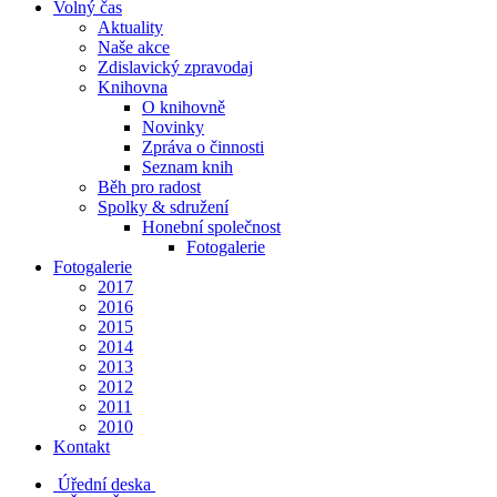
Volný čas
Aktuality
Naše akce
Zdislavický zpravodaj
Knihovna
O knihovně
Novinky
Zpráva o činnosti
Seznam knih
Běh pro radost
Spolky & sdružení
Honební společnost
Fotogalerie
Fotogalerie
2017
2016
2015
2014
2013
2012
2011
2010
Kontakt
Úřední deska