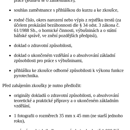
práce (jedná-li se o zaměstnance),
souhlas zaměstnance s přihláškou do kurzu a ke zkoušce,
rodné číslo, okres narození nebo výpis z rejstříku trestů (za
účelem prokázání bezúhonnosti dle § 34 odst. 3 zákona č.
61/1988 Sb., o hornické činnosti, výbušninách a o státní
báňské správě, ve znění pozdějších předpisů),
doklad o zdravotní způsobilosti,
doklad o ukončeném vzdělání a o absolvování základní
způsobilosti pro práce s výbušninami,
přihlášku ke zkoušce odborné způsobilosti k výkonu funkce
pyrotechnika.
Před zahájením zkoušky je nutno předložit:
originály dokladů o zdravotní způsobilosti, o absolvování
teoretické a praktické přípravy a o ukončeném základním
vzdělání,
1 fotografii o rozměrech 35 mm x 45 mm (ne starší jednoho
roku),