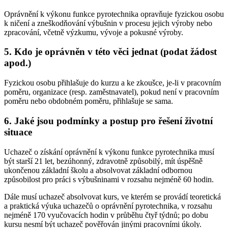
Oprávnění k výkonu funkce pyrotechnika opravňuje fyzickou osobu
k ničení a zneškodňování výbušnin v procesu jejich výroby nebo
zpracování, včetně výzkumu, vývoje a pokusné výroby.
5. Kdo je oprávněn v této věci jednat (podat žádost
apod.)
Fyzickou osobu přihlašuje do kurzu a ke zkoušce, je-li v pracovním
poměru, organizace (resp. zaměstnavatel), pokud není v pracovním
poměru nebo obdobném poměru, přihlašuje se sama.
6. Jaké jsou podmínky a postup pro řešení životní
situace
Uchazeč o získání oprávnění k výkonu funkce pyrotechnika musí
být starší 21 let, bezúhonný, zdravotně způsobilý, mít úspěšně
ukončenou základní školu a absolvovat základní odbornou
způsobilost pro práci s výbušninami v rozsahu nejméně 60 hodin.
Dále musí uchazeč absolvovat kurs, ve kterém se provádí teoretická
a praktická výuka uchazečů o oprávnění pyrotechnika, v rozsahu
nejméně 170 vyučovacích hodin v průběhu čtyř týdnů; po dobu
kursu nesmí být uchazeč pověřován jinými pracovními úkoly.