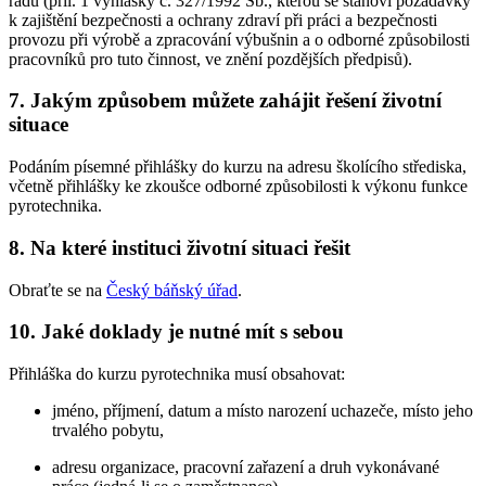
řádu (příl. 1 vyhlášky č. 327/1992 Sb., kterou se stanoví požadavky
k zajištění bezpečnosti a ochrany zdraví při práci a bezpečnosti
provozu při výrobě a zpracování výbušnin a o odborné způsobilosti
pracovníků pro tuto činnost, ve znění pozdějších předpisů).
7. Jakým způsobem můžete zahájit řešení životní
situace
Podáním písemné přihlášky do kurzu na adresu školícího střediska,
včetně přihlášky ke zkoušce odborné způsobilosti k výkonu funkce
pyrotechnika.
8. Na které instituci životní situaci řešit
Obraťte se na
Český báňský úřad
.
10. Jaké doklady je nutné mít s sebou
Přihláška do kurzu pyrotechnika musí obsahovat:
jméno, příjmení, datum a místo narození uchazeče, místo jeho
trvalého pobytu,
adresu organizace, pracovní zařazení a druh vykonávané