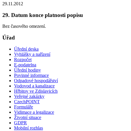
29.11.2012
29. Datum konce platnosti popisu
Bez časového omezení.
Úřad
Úřední deska
Vyhlášky a nařízení
Rozpočet
E-podatelna
Úřední hodiny
Povinné informace
Odpadové hospodářství
Vodovod a kanalizace
Hřbitov ve Zdislavicích
Veřejné zakázky
CzechPOINT
Formuláře
Vidimace a legalizace
Životní situace
GDPR
Mobilní rozhlas