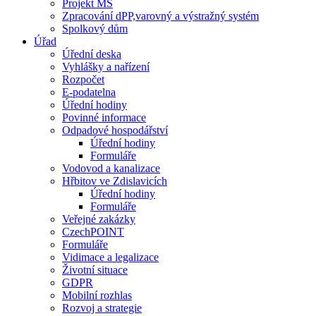
Projekt MŠ
Zpracování dPP,varovný a výstražný systém
Spolkový dům
Úřad
Úřední deska
Vyhlášky a nařízení
Rozpočet
E-podatelna
Úřední hodiny
Povinné informace
Odpadové hospodářství
Úřední hodiny
Formuláře
Vodovod a kanalizace
Hřbitov ve Zdislavicích
Úřední hodiny
Formuláře
Veřejné zakázky
CzechPOINT
Formuláře
Vidimace a legalizace
Životní situace
GDPR
Mobilní rozhlas
Rozvoj a strategie