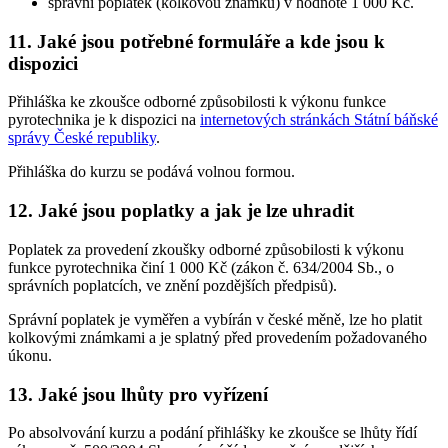
správní poplatek (kolkovou známku) v hodnotě 1 000 Kč.
11. Jaké jsou potřebné formuláře a kde jsou k
dispozici
Přihláška ke zkoušce odborné způsobilosti k výkonu funkce
pyrotechnika je k dispozici na
internetových stránkách Státní báňské
správy České republiky
.
Přihláška do kurzu se podává volnou formou.
12. Jaké jsou poplatky a jak je lze uhradit
Poplatek za provedení zkoušky odborné způsobilosti k výkonu
funkce pyrotechnika činí 1 000 Kč (zákon č. 634/2004 Sb., o
správních poplatcích, ve znění pozdějších předpisů).
Správní poplatek je vyměřen a vybírán v české měně, lze ho platit
kolkovými známkami a je splatný před provedením požadovaného
úkonu.
13. Jaké jsou lhůty pro vyřízení
Po absolvování kurzu a podání přihlášky ke zkoušce se lhůty řídí