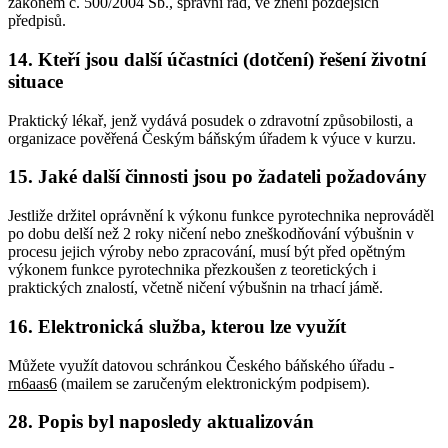
zákonem č. 500/2004 Sb., správní řád, ve znění pozdějších
předpisů.
14. Kteří jsou další účastníci (dotčení) řešení životní
situace
Praktický lékař, jenž vydává posudek o zdravotní způsobilosti, a
organizace pověřená Českým báňským úřadem k výuce v kurzu.
15. Jaké další činnosti jsou po žadateli požadovány
Jestliže držitel oprávnění k výkonu funkce pyrotechnika neprováděl
po dobu delší než 2 roky ničení nebo zneškodňování výbušnin v
procesu jejich výroby nebo zpracování, musí být před opětným
výkonem funkce pyrotechnika přezkoušen z teoretických i
praktických znalostí, včetně ničení výbušnin na trhací jámě.
16. Elektronická služba, kterou lze využít
Můžete využít datovou schránkou Českého báňského úřadu -
rn6aas6
(mailem se zaručeným elektronickým podpisem).
28. Popis byl naposledy aktualizován