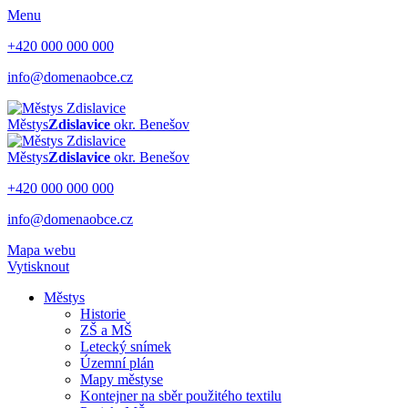
Menu
+420 000 000 000
info@domenaobce.cz
Městys
Zdislavice
okr. Benešov
Městys
Zdislavice
okr. Benešov
+420 000 000 000
info@domenaobce.cz
Mapa webu
Vytisknout
Městys
Historie
ZŠ a MŠ
Letecký snímek
Územní plán
Mapy městyse
Kontejner na sběr použitého textilu