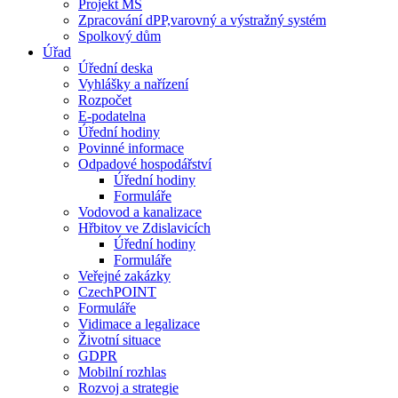
Projekt MŠ
Zpracování dPP,varovný a výstražný systém
Spolkový dům
Úřad
Úřední deska
Vyhlášky a nařízení
Rozpočet
E-podatelna
Úřední hodiny
Povinné informace
Odpadové hospodářství
Úřední hodiny
Formuláře
Vodovod a kanalizace
Hřbitov ve Zdislavicích
Úřední hodiny
Formuláře
Veřejné zakázky
CzechPOINT
Formuláře
Vidimace a legalizace
Životní situace
GDPR
Mobilní rozhlas
Rozvoj a strategie