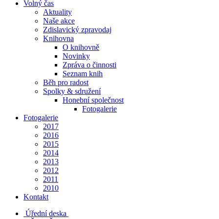
Volný čas
Aktuality
Naše akce
Zdislavický zpravodaj
Knihovna
O knihovně
Novinky
Zpráva o činnosti
Seznam knih
Běh pro radost
Spolky & sdružení
Honební společnost
Fotogalerie
Fotogalerie
2017
2016
2015
2014
2013
2012
2011
2010
Kontakt
Úřední deska