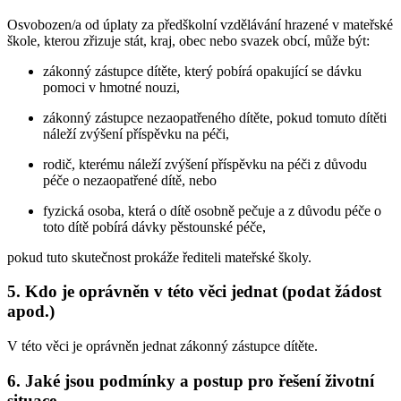
Osvobozen/a od úplaty za předškolní vzdělávání hrazené v mateřské
škole, kterou zřizuje stát, kraj, obec nebo svazek obcí, může být:
zákonný zástupce dítěte, který pobírá opakující se dávku
pomoci v hmotné nouzi,
zákonný zástupce nezaopatřeného dítěte, pokud tomuto dítěti
náleží zvýšení příspěvku na péči,
rodič, kterému náleží zvýšení příspěvku na péči z důvodu
péče o nezaopatřené dítě, nebo
fyzická osoba, která o dítě osobně pečuje a z důvodu péče o
toto dítě pobírá dávky pěstounské péče,
pokud tuto skutečnost prokáže řediteli mateřské školy.
5. Kdo je oprávněn v této věci jednat (podat žádost
apod.)
V této věci je oprávněn jednat zákonný zástupce dítěte.
6. Jaké jsou podmínky a postup pro řešení životní
situace