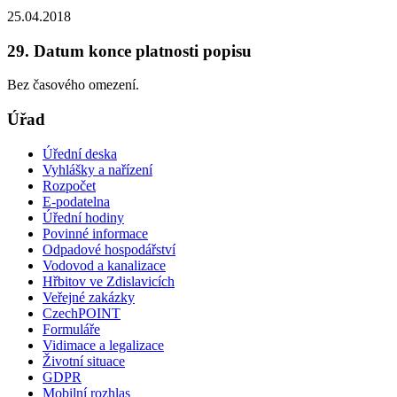
25.04.2018
29. Datum konce platnosti popisu
Bez časového omezení.
Úřad
Úřední deska
Vyhlášky a nařízení
Rozpočet
E-podatelna
Úřední hodiny
Povinné informace
Odpadové hospodářství
Vodovod a kanalizace
Hřbitov ve Zdislavicích
Veřejné zakázky
CzechPOINT
Formuláře
Vidimace a legalizace
Životní situace
GDPR
Mobilní rozhlas