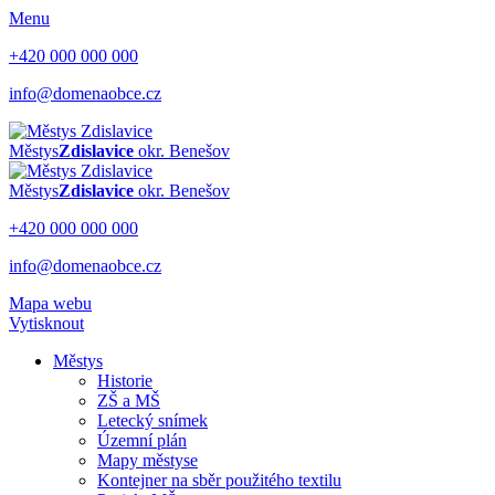
Menu
+420 000 000 000
info@domenaobce.cz
Městys
Zdislavice
okr. Benešov
Městys
Zdislavice
okr. Benešov
+420 000 000 000
info@domenaobce.cz
Mapa webu
Vytisknout
Městys
Historie
ZŠ a MŠ
Letecký snímek
Územní plán
Mapy městyse
Kontejner na sběr použitého textilu