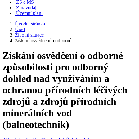
ZŠ a MŠ
Zpravodaj
Územní plán
Úvodní stránka
Úřad
Životní situace
Získání osvědčení o odborné...
Získání osvědčení o odborné
způsobilosti pro odborný
dohled nad využíváním a
ochranou přírodních léčivých
zdrojů a zdrojů přírodních
minerálních vod
(balneotechnik)