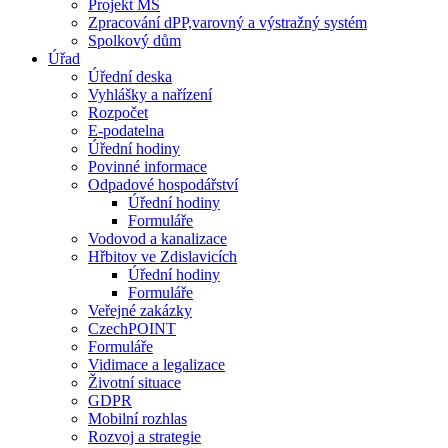
Projekt MŠ
Zpracování dPP,varovný a výstražný systém
Spolkový dům
Úřad
Úřední deska
Vyhlášky a nařízení
Rozpočet
E-podatelna
Úřední hodiny
Povinné informace
Odpadové hospodářství
Úřední hodiny
Formuláře
Vodovod a kanalizace
Hřbitov ve Zdislavicích
Úřední hodiny
Formuláře
Veřejné zakázky
CzechPOINT
Formuláře
Vidimace a legalizace
Životní situace
GDPR
Mobilní rozhlas
Rozvoj a strategie