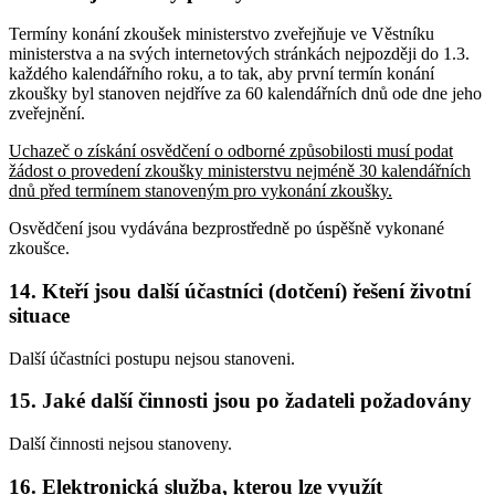
Termíny konání zkoušek ministerstvo zveřejňuje ve Věstníku
ministerstva a na svých internetových stránkách nejpozději do 1.3.
každého kalendářního roku, a to tak, aby první termín konání
zkoušky byl stanoven nejdříve za 60 kalendářních dnů ode dne jeho
zveřejnění.
Uchazeč o získání osvědčení o odborné způsobilosti musí podat
žádost o provedení zkoušky ministerstvu nejméně 30 kalendářních
dnů před termínem stanoveným pro vykonání zkoušky.
Osvědčení jsou vydávána bezprostředně po úspěšně vykonané
zkoušce.
14. Kteří jsou další účastníci (dotčení) řešení životní
situace
Další účastníci postupu nejsou stanoveni.
15. Jaké další činnosti jsou po žadateli požadovány
Další činnosti nejsou stanoveny.
16. Elektronická služba, kterou lze využít