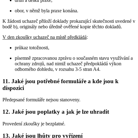
druh a délku praxe,
obor, v němž byla praxe konána.
K žádosti uchazeč přiloží doklady prokazující skutečnosti uvedené v
bodě b), originály nebo úředně ověřené kopie těchto dokladů.
V den zkoušky uchazeč na místě předkládá
:
průkaz totožnosti,
písemně zpracovanou zprávu o současném stavu využívání a
ochrany zdrojů, nad nimiž uchazeč předpokládá výkon
odborného dohledu, v rozsahu 3-5 stran A4.
11. Jaké jsou potřebné formuláře a kde jsou k
dispozici
Předepsané formuláře nejsou stanoveny.
12. Jaké jsou poplatky a jak je lze uhradit
Provedení zkoušky je bezplatné.
13. Jaké jsou lhůty pro vyřízení