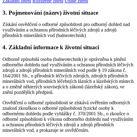
Základní znění
Rozšířené znění
Úplné znění
3. Pojmenování (název) životní situace
Získání osvědčení o odborné způsobilosti pro odborný dohled nad
využíváním a ochranou přírodních léčivých zdrojů a zdrojů
přírodních minerálních vod (balneotechnik)
4. Základní informace k životní situaci
Odborně způsobilá osoba (balneotechnik) je oprávněna k plnění
odborného dohledu nad využíváním a ochranou přírodních léčivých
zdrojů a zdrojů přírodních minerálních vod podle § 19 zákona č.
164/2001 Sb., o přírodních léčivých zdrojích, zdrojích přírodních
minerálních vod, přírodních léčebných lázních a lázeňských místech
a o změně některých souvisejících zákonů (lázeňský zákon), ve
znění pozdějších předpisů.
Osvědčení o odborné způsobilosti se získává ověřením odborných
znalostí zkouškou o odborné způsobilosti fyzické osoby k
odbornému dohledu podle vyhlášky č. 370/2001 Sb., o zkoušce o
odborné způsobilosti k výkonu odborného dohledu nad využíváním
a ochranou přírodních léčivých zdrojů a zdrojů přírodních
minerálních vod, a prokazuje se osvědčením.