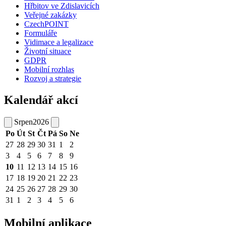
Hřbitov ve Zdislavicích
Veřejné zakázky
CzechPOINT
Formuláře
Vidimace a legalizace
Životní situace
GDPR
Mobilní rozhlas
Rozvoj a strategie
Kalendář akcí
Srpen
2026
Po
Út
St
Čt
Pá
So
Ne
27
28
29
30
31
1
2
3
4
5
6
7
8
9
10
11
12
13
14
15
16
17
18
19
20
21
22
23
24
25
26
27
28
29
30
31
1
2
3
4
5
6
Mobilní aplikace