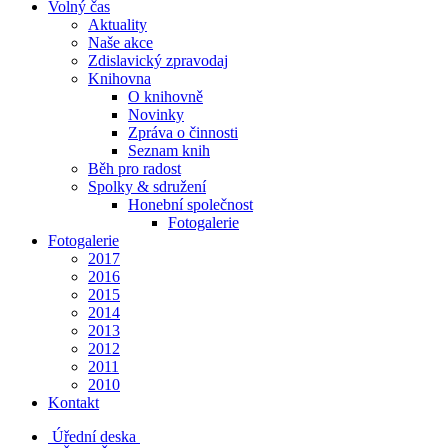
Volný čas
Aktuality
Naše akce
Zdislavický zpravodaj
Knihovna
O knihovně
Novinky
Zpráva o činnosti
Seznam knih
Běh pro radost
Spolky & sdružení
Honební společnost
Fotogalerie
Fotogalerie
2017
2016
2015
2014
2013
2012
2011
2010
Kontakt
Úřední deska