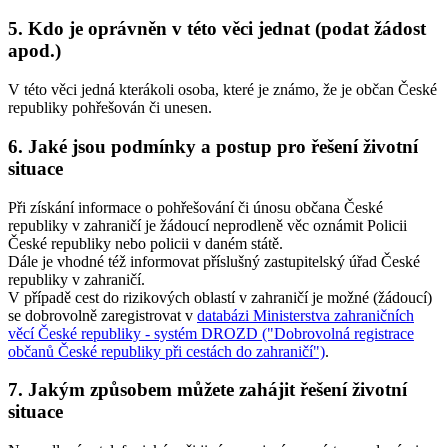
5. Kdo je oprávněn v této věci jednat (podat žádost
apod.)
V této věci jedná kterákoli osoba, které je známo, že je občan České
republiky pohřešován či unesen.
6. Jaké jsou podmínky a postup pro řešení životní
situace
Při získání informace o pohřešování či únosu občana České
republiky v zahraničí je žádoucí neprodleně věc oznámit Policii
České republiky nebo policii v daném státě.
Dále je vhodné též informovat příslušný zastupitelský úřad České
republiky v zahraničí.
V případě cest do rizikových oblastí v zahraničí je možné (žádoucí)
se dobrovolně zaregistrovat v
databázi Ministerstva zahraničních
věcí České republiky - systém DROZD ("Dobrovolná registrace
občanů České republiky při cestách do zahraničí")
.
7. Jakým způsobem můžete zahájit řešení životní
situace