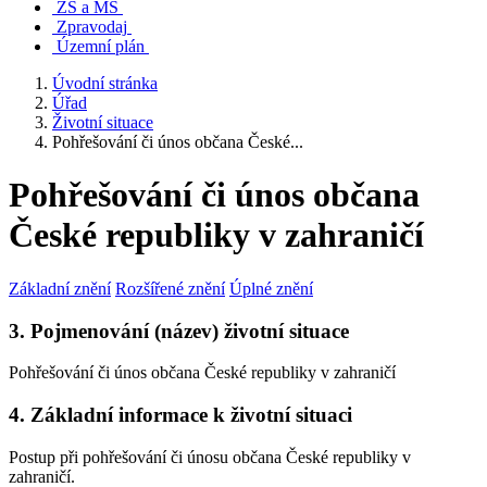
ZŠ a MŠ
Zpravodaj
Územní plán
Úvodní stránka
Úřad
Životní situace
Pohřešování či únos občana České...
Pohřešování či únos občana
České republiky v zahraničí
Základní znění
Rozšířené znění
Úplné znění
3. Pojmenování (název) životní situace
Pohřešování či únos občana České republiky v zahraničí
4. Základní informace k životní situaci
Postup při pohřešování či únosu občana České republiky v
zahraničí.