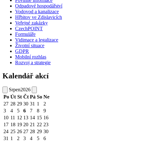
Povinné informace
Odpadové hospodářství
Vodovod a kanalizace
Hřbitov ve Zdislavicích
Veřejné zakázky
CzechPOINT
Formuláře
Vidimace a legalizace
Životní situace
GDPR
Mobilní rozhlas
Rozvoj a strategie
Kalendář akcí
Srpen
2026
Po
Út
St
Čt
Pá
So
Ne
27
28
29
30
31
1
2
3
4
5
6
7
8
9
10
11
12
13
14
15
16
17
18
19
20
21
22
23
24
25
26
27
28
29
30
31
1
2
3
4
5
6