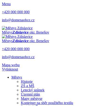
Menu
+420 000 000 000
info@domenaobce.cz
Městys
Zdislavice
okr. Benešov
Městys
Zdislavice
okr. Benešov
+420 000 000 000
info@domenaobce.cz
Mapa webu
Vytisknout
Městys
Historie
ZŠ a MŠ
Letecký snímek
Územní plán
Mapy městyse
Kontejner na sběr použitého textilu