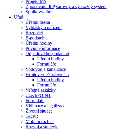
Projekt MŠ
Zpracování dPP,varovný a výstražný systém
Spolkový dům
Úřad
Úřední deska
Vyhlášky a nařízení
Rozpočet
E-podatelna
Úřední hodiny
Povinné informace
Odpadové hospodářství
Úřední hodiny
Formuláře
Vodovod a kanalizace
Hřbitov ve Zdislavicích
Úřední hodiny
Formuláře
Veřejné zakázky
CzechPOINT
Formuláře
Vidimace a legalizace
Životní situace
GDPR
Mobilní rozhlas
Rozvoj a strategie