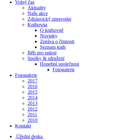
Volný čas
Aktuality
Naše akce
Zdislavický zpravodaj
Knihovna
O knihovně
Novinky
Zpráva o činnosti
Seznam knih
Běh pro radost
Spolky & sdružení
Honební společnost
Fotogalerie
Fotogalerie
2017
2016
2015
2014
2013
2012
2011
2010
Kontakt
Úřední deska