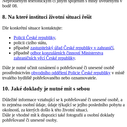
Neprodleným telefonickým či jiným spojením s místy uvedenými v
bodě 08.
8. Na které instituci životní situaci řešit
Dle konkrétní situace kontaktujte:
Policii České republiky
,
policii cizího státu,
případně
zastupitelský úřad České republiky v zahraničí
,
případně
odbor konzulárních činností Ministerstva
zahraničních věcí České republiky
.
Dále
je nutné
učinit oznámení o pohřešované či unesené osobě
prostřednictvím
obvodního oddělení Policie České republiky
v místě
trvalého bydliště pohřešovaného nebo oznamovatele.
10. Jaké doklady je nutné mít s sebou
Důležité informace vztahující se k pohřešované či unesené osobě, a
to zejména osobní údaje, údaje týkající se jejího posledního pobytu a
okolností, za kterých došlo k této životní situaci.
Dále je vhodné mít k dispozici také fotografii a osobní doklady
pohřešované či unesené osoby.