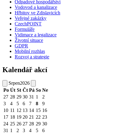
Odpadové hospodářství
Vodovod a kanalizace
Hřbitov ve Zdislavicích
Veřejné zakázky
CzechPOINT
Formuláře
Vidimace a legalizace
Životní situace
GDPR
Mobilní rozhlas
Rozvoj a strategie
Kalendář akcí
Srpen
2026
Po
Út
St
Čt
Pá
So
Ne
27
28
29
30
31
1
2
3
4
5
6
7
8
9
10
11
12
13
14
15
16
17
18
19
20
21
22
23
24
25
26
27
28
29
30
31
1
2
3
4
5
6