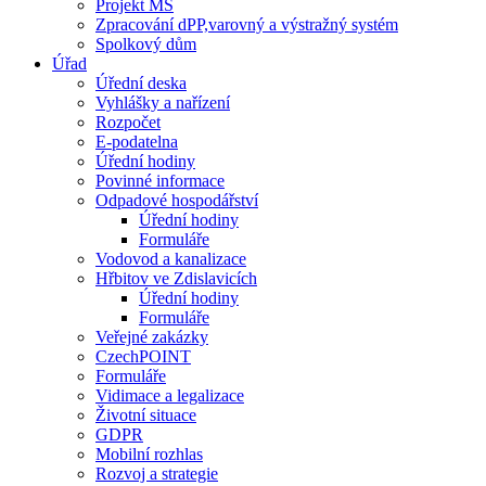
Projekt MŠ
Zpracování dPP,varovný a výstražný systém
Spolkový dům
Úřad
Úřední deska
Vyhlášky a nařízení
Rozpočet
E-podatelna
Úřední hodiny
Povinné informace
Odpadové hospodářství
Úřední hodiny
Formuláře
Vodovod a kanalizace
Hřbitov ve Zdislavicích
Úřední hodiny
Formuláře
Veřejné zakázky
CzechPOINT
Formuláře
Vidimace a legalizace
Životní situace
GDPR
Mobilní rozhlas
Rozvoj a strategie