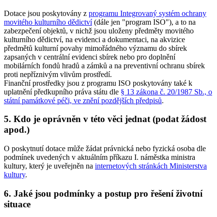
Dotace jsou poskytovány z
programu Integrovaný systém ochrany
movitého kulturního dědictví
(dále jen "program ISO"), a to na
zabezpečení objektů, v nichž jsou uloženy předměty movitého
kulturního dědictví, na evidenci a dokumentaci, na akvizice
předmětů kulturní povahy mimořádného významu do sbírek
zapsaných v centrální evidenci sbírek nebo pro doplnění
mobilárních fondů hradů a zámků a na preventivní ochranu sbírek
proti nepříznivým vlivům prostředí.
Finanční prostředky jsou z programu ISO poskytovány také k
uplatnění předkupního práva státu dle
§ 13 zákona č. 20/1987 Sb., o
státní památkové péči, ve znění pozdějších předpisů
.
5. Kdo je oprávněn v této věci jednat (podat žádost
apod.)
O poskytnutí dotace může žádat právnická nebo fyzická osoba dle
podmínek uvedených v aktuálním příkazu I. náměstka ministra
kultury, který je uveřejněn na
internetových stránkách Ministerstva
kultury
.
6. Jaké jsou podmínky a postup pro řešení životní
situace