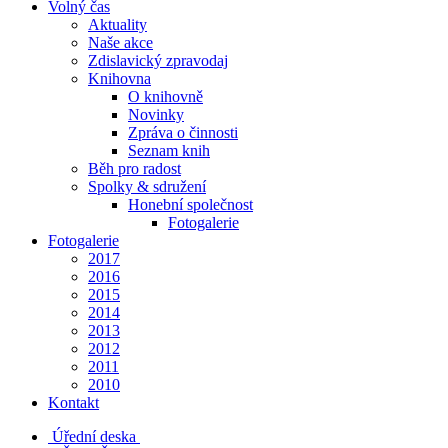
Volný čas
Aktuality
Naše akce
Zdislavický zpravodaj
Knihovna
O knihovně
Novinky
Zpráva o činnosti
Seznam knih
Běh pro radost
Spolky & sdružení
Honební společnost
Fotogalerie
Fotogalerie
2017
2016
2015
2014
2013
2012
2011
2010
Kontakt
Úřední deska