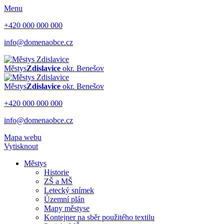
Menu
+420 000 000 000
info@domenaobce.cz
Městys
Zdislavice
okr. Benešov
Městys
Zdislavice
okr. Benešov
+420 000 000 000
info@domenaobce.cz
Mapa webu
Vytisknout
Městys
Historie
ZŠ a MŠ
Letecký snímek
Územní plán
Mapy městyse
Kontejner na sběr použitého textilu