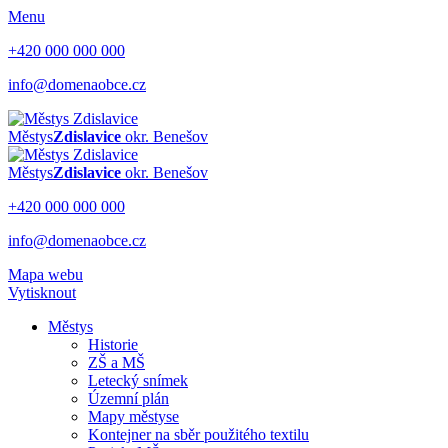
Menu
+420 000 000 000
info@domenaobce.cz
Městys
Zdislavice
okr. Benešov
Městys
Zdislavice
okr. Benešov
+420 000 000 000
info@domenaobce.cz
Mapa webu
Vytisknout
Městys
Historie
ZŠ a MŠ
Letecký snímek
Územní plán
Mapy městyse
Kontejner na sběr použitého textilu