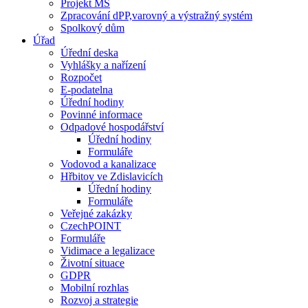
Projekt MŠ
Zpracování dPP,varovný a výstražný systém
Spolkový dům
Úřad
Úřední deska
Vyhlášky a nařízení
Rozpočet
E-podatelna
Úřední hodiny
Povinné informace
Odpadové hospodářství
Úřední hodiny
Formuláře
Vodovod a kanalizace
Hřbitov ve Zdislavicích
Úřední hodiny
Formuláře
Veřejné zakázky
CzechPOINT
Formuláře
Vidimace a legalizace
Životní situace
GDPR
Mobilní rozhlas
Rozvoj a strategie