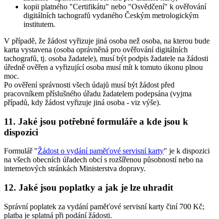
kopii platného "Certifikátu" nebo "Osvědčení" k ověřování
digitálních tachografů vydaného Českým metrologickým
institutem.
V případě, že žádost vyřizuje jiná osoba než osoba, na kterou bude
karta vystavena (osoba oprávněná pro ověřování digitálních
tachografů, tj. osoba žadatele), musí být podpis žadatele na žádosti
úředně ověřen a vyřizující osoba musí mít k tomuto úkonu plnou
moc.
Po ověření správnosti všech údajů musí být žádost před
pracovníkem příslušného úřadu žadatelem podepsána (vyjma
případů, kdy žádost vyřizuje jiná osoba - viz výše).
11. Jaké jsou potřebné formuláře a kde jsou k
dispozici
Formulář "
Žádost o vydání paměťové servisní karty
" je k dispozici
na všech obecních úřadech obcí s rozšířenou působností nebo na
internetových stránkách Ministerstva dopravy.
12. Jaké jsou poplatky a jak je lze uhradit
Správní poplatek za vydání paměťové servisní karty činí 700 Kč;
platba je splatná při podání žádosti.