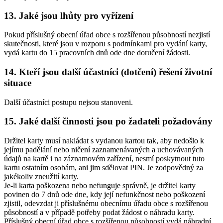
13. Jaké jsou lhůty pro vyřízení
Pokud příslušný obecní úřad obce s rozšířenou působností nezjistí
skutečnosti, které jsou v rozporu s podmínkami pro vydání karty,
vydá kartu do 15 pracovních dnů ode dne doručení žádosti.
14. Kteří jsou další účastníci (dotčení) řešení životní
situace
Další účastníci postupu nejsou stanoveni.
15. Jaké další činnosti jsou po žadateli požadovány
Držitel karty musí nakládat s vydanou kartou tak, aby nedošlo k
jejímu padělání nebo ničení zaznamenávaných a uchovávaných
údajů na kartě i na záznamovém zařízení, nesmí poskytnout tuto
kartu ostatním osobám, ani jim sdělovat PIN. Je zodpovědný za
jakékoliv zneužití karty.
Je-li karta poškozena nebo nefunguje správně, je držitel karty
povinen do 7 dnů ode dne, kdy její nefunkčnost nebo poškození
zjistil, odevzdat ji příslušnému obecnímu úřadu obce s rozšířenou
působností a v případě potřeby podat žádost o náhradu karty.
Příslušný obecní úřad obce s rozšířenou působností vydá náhradní