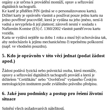
orgány a je určena k provádění montáží, oprav a seřizování
digitálních tachografů.
Ke kartě je přidělen PIN (jedná se o personalizovanou kartu).
Držitel karty je oprávněn vlastnit a používat pouze jednu kartu na
jedno pověřené pracoviště, která je vydána na jeho jméno, není-li
vadná a nevypršela-li její platnost; zároveň nesmí v souladu s
Nařízením Komise (ES) č. 1360/2002 vlastnit paměťovou kartu
vozidla.
Karta se vydává nejdéle na dobu 1 roku a musí být uchovávána tak,
aby nedocházelo k jejímu mechanickému či tepelnému poškození
(např. ve vhodném pouzdru).
5. Kdo je oprávněn v této věci jednat (podat žádost
apod.)
Žádost podává fyzická nebo právnická osoba, která montáže,
opravy a seřizování digitálních tachografů provádí a která je
držitelem "Certifikátu" nebo "Osvědčení" vydaného Českým
metrologickým institutem podle zvláštního právního předpisu.
6. Jaké jsou podmínky a postup pro řešení životní
situace
Splnění všech požadovaných náležitostí.