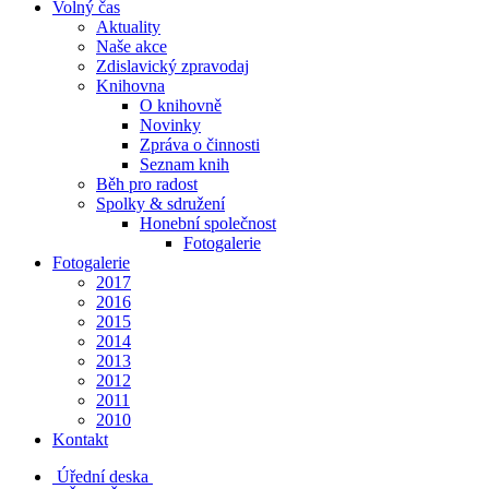
Volný čas
Aktuality
Naše akce
Zdislavický zpravodaj
Knihovna
O knihovně
Novinky
Zpráva o činnosti
Seznam knih
Běh pro radost
Spolky & sdružení
Honební společnost
Fotogalerie
Fotogalerie
2017
2016
2015
2014
2013
2012
2011
2010
Kontakt
Úřední deska