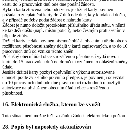
kartu do 5 pracovních dnů ode dne podání žádosti.
Byla-li karta ztracena nebo odcizena, je držitel karty povinen
požádat o zneplatnění karty do 7 dnů ode dne, kdy k události došlo,
a v případě potřeby podat žádost o náhradu karty.
Žádost je nutno doložit protokolem příslušného úřadu státu, v němž
ke krádeži došlo (např. místní policií), nebo čestným prohlášením v
případě ztráty.
Držitel karty je dále povinen písemně ohlásit obecnímu úřadu obce s
rozšířenou působností změny údajů v kartě zapisovaných, a to do 10
pracovních dnů od vzniku těchto změn.
Příslušný obecní úřad obce s rozšířenou působností vydá novou
kartu do 15 pracovních dnů od doručení oznámení o ohlášení změny
údaje.
Jestliže držitel karty pozbyl oprávnění k výkonu autorizované
činnosti podle zvláštního právního předpisu, je povinen ji odevzdat
do 10 pracovních dnů ode dne právní moci rozhodnutí o pozbytí
autorizace na příslušném obecním úřadu obce s rozšířenou
působností.
16. Elektronická služba, kterou lze využít
Tuto situaci není možné řešit zasláním žádosti elektronickou poštou.
28. Popis byl naposledy aktualizován