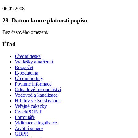
06.05.2008
29. Datum konce platnosti popisu
Bez časového omezení.
Úřad
Úřední deska
Vyhlášky a nařízení
Rozpočet
E-podatelna
Úřední hodiny
Povinné informace
Odpadové hospodářství
Vodovod a kanalizace
Hřbitov ve Zdislavicích
Veřejné zakázky
CzechPOINT
Formuláře
Vidimace a legalizace
Životní situace
GDPR