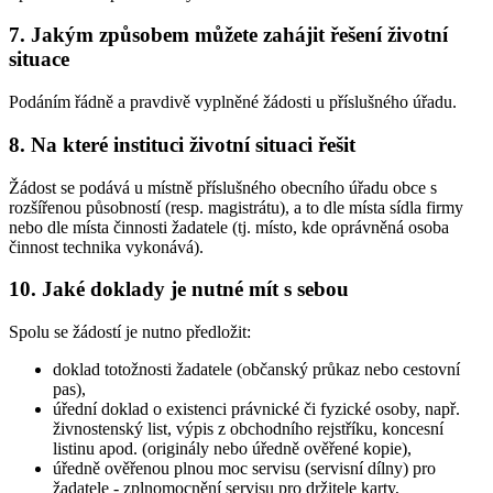
7. Jakým způsobem můžete zahájit řešení životní
situace
Podáním řádně a pravdivě vyplněné žádosti u příslušného úřadu.
8. Na které instituci životní situaci řešit
Žádost se podává u místně příslušného obecního úřadu obce s
rozšířenou působností (resp. magistrátu), a to dle místa sídla firmy
nebo dle místa činnosti žadatele (tj. místo, kde oprávněná osoba
činnost technika vykonává).
10. Jaké doklady je nutné mít s sebou
Spolu se žádostí je nutno předložit:
doklad totožnosti žadatele (občanský průkaz nebo cestovní
pas),
úřední doklad o existenci právnické či fyzické osoby, např.
živnostenský list, výpis z obchodního rejstříku, koncesní
listinu apod. (originály nebo úředně ověřené kopie),
úředně ověřenou plnou moc servisu (servisní dílny) pro
žadatele - zplnomocnění servisu pro držitele karty,