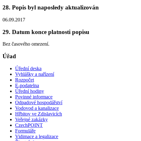
28. Popis byl naposledy aktualizován
06.09.2017
29. Datum konce platnosti popisu
Bez časového omezení.
Úřad
Úřední deska
Vyhlášky a nařízení
Rozpočet
E-podatelna
Úřední hodiny
Povinné informace
Odpadové hospodářství
Vodovod a kanalizace
Hřbitov ve Zdislavicích
Veřejné zakázky
CzechPOINT
Formuláře
Vidimace a legalizace