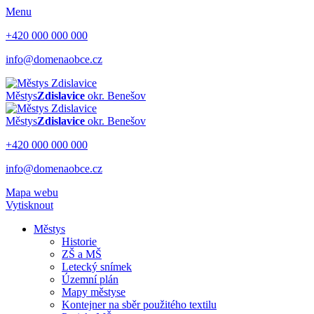
Menu
+420 000 000 000
info@domenaobce.cz
Městys
Zdislavice
okr. Benešov
Městys
Zdislavice
okr. Benešov
+420 000 000 000
info@domenaobce.cz
Mapa webu
Vytisknout
Městys
Historie
ZŠ a MŠ
Letecký snímek
Územní plán
Mapy městyse
Kontejner na sběr použitého textilu