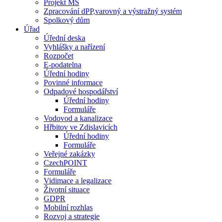
Projekt MŠ
Zpracování dPP,varovný a výstražný systém
Spolkový dům
Úřad
Úřední deska
Vyhlášky a nařízení
Rozpočet
E-podatelna
Úřední hodiny
Povinné informace
Odpadové hospodářství
Úřední hodiny
Formuláře
Vodovod a kanalizace
Hřbitov ve Zdislavicích
Úřední hodiny
Formuláře
Veřejné zakázky
CzechPOINT
Formuláře
Vidimace a legalizace
Životní situace
GDPR
Mobilní rozhlas
Rozvoj a strategie