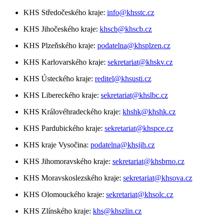
KHS Středočeského kraje:
info@khsstc.cz
KHS Jihočeského kraje:
khscb@khscb.cz
KHS Plzeňského kraje:
podatelna@khsplzen.cz
KHS Karlovarského kraje:
sekretariat@khskv.cz
KHS Ústeckého kraje:
reditel@khsusti.cz
KHS Libereckého kraje:
sekretariat@khslbc.cz
KHS Královéhradeckého kraje:
khshk@khshk.cz
KHS Pardubického kraje:
sekretariat@khspce.cz
KHS kraje Vysočina:
podatelna@khsjih.cz
KHS Jihomoravského kraje:
sekretariat@khsbrno.cz
KHS Moravskoslezského kraje:
sekretariat@khsova.cz
KHS Olomouckého kraje:
sekretariat@khsolc.cz
KHS Zlínského kraje:
khs@khszlin.cz