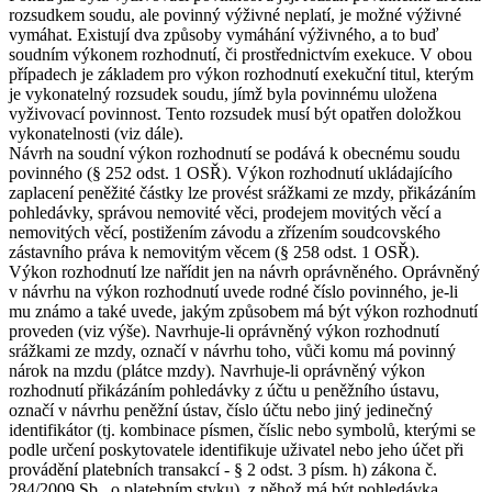
rozsudkem soudu, ale povinný výživné neplatí, je možné výživné
vymáhat. Existují dva způsoby vymáhání výživného, a to buď
soudním výkonem rozhodnutí, či prostřednictvím exekuce. V obou
případech je základem pro výkon rozhodnutí exekuční titul, kterým
je vykonatelný rozsudek soudu, jímž byla povinnému uložena
vyživovací povinnost. Tento rozsudek musí být opatřen doložkou
vykonatelnosti (viz dále).
Návrh na soudní výkon rozhodnutí se podává k obecnému soudu
povinného (§ 252 odst. 1 OSŘ). Výkon rozhodnutí ukládajícího
zaplacení peněžité částky lze provést srážkami ze mzdy, přikázáním
pohledávky, správou nemovité věci, prodejem movitých věcí a
nemovitých věcí, postižením závodu a zřízením soudcovského
zástavního práva k nemovitým věcem (§ 258 odst. 1 OSŘ).
Výkon rozhodnutí lze nařídit jen na návrh oprávněného. Oprávněný
v návrhu na výkon rozhodnutí uvede rodné číslo povinného, je-li
mu známo a také uvede, jakým způsobem má být výkon rozhodnutí
proveden (viz výše). Navrhuje-li oprávněný výkon rozhodnutí
srážkami ze mzdy, označí v návrhu toho, vůči komu má povinný
nárok na mzdu (plátce mzdy). Navrhuje-li oprávněný výkon
rozhodnutí přikázáním pohledávky z účtu u peněžního ústavu,
označí v návrhu peněžní ústav, číslo účtu nebo jiný jedinečný
identifikátor (tj. kombinace písmen, číslic nebo symbolů, kterými se
podle určení poskytovatele identifikuje uživatel nebo jeho účet při
provádění platebních transakcí - § 2 odst. 3 písm. h) zákona č.
284/2009 Sb., o platebním styku), z něhož má být pohledávka