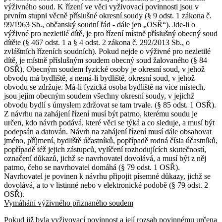
výživného soud. K řízení ve věci vyživovací povinnosti jsou v
prvním stupni věcně příslušné okresní soudy (§ 9 odst. 1 zákona č.
99/1963 Sb., občanský soudní řád - dále jen „OSŘ“). Jde-li o
výživné pro nezletilé dítě, je pro řízení místně příslušný obecný soud
dítěte (§ 467 odst. 1 a § 4 odst. 2 zákona č. 292/2013 Sb., o
zvláštních řízeních soudních). Pokud nejde o výživné pro nezletilé
dítě, je místně příslušným soudem obecný soud žalovaného (§ 84
OSŘ). Obecným soudem fyzické osoby je okresní soud, v jehož
obvodu má bydliště, a nemá-li bydliště, okresní soud, v jehož
obvodu se zdržuje. Má-li fyzická osoba bydliště na více místech,
jsou jejím obecným soudem všechny okresní soudy, v jejichž
obvodu bydlí s úmyslem zdržovat se tam trvale. (§ 85 odst. 1 OSŘ).
Z návrhu na zahájení řízení musí být patrno, kterému soudu je
určen, kdo návrh podává, které věci se týká a co sleduje, a musí být
podepsán a datován. Návrh na zahájení řízení musí dále obsahovat
jméno, příjmení, bydliště účastníků, popřípadě rodná čísla účastníků,
popřípadě též jejich zástupců, vylíčení rozhodujících skutečností,
označení důkazů, jichž se navrhovatel dovolává, a musí být z něj
patrno, čeho se navrhovatel domáhá (§ 79 odst. 1 OSŘ).
Navrhovatel je povinen k návrhu připojit písemné důkazy, jichž se
dovolává, a to v listinné nebo v elektronické podobě (§ 79 odst. 2
OSŘ).
Vymáhání výživného přiznaného soudem
Pokud již byla vyživovací povinnost a její rozsah povinnému určena