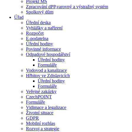
Projekt MŠ
Zpracování dPP,varovný a výstražný systém
Spolkový dům
Úřad
Úřední deska
Vyhlášky a nařízení
Rozpočet
E-podatelna
Úřední hodiny
Povinné informace
Odpadové hospodářství
Úřední hodiny
Formuláře
Vodovod a kanalizace
Hřbitov ve Zdislavicích
Úřední hodiny
Formuláře
Veřejné zakázky
CzechPOINT
Formuláře
Vidimace a legalizace
Životní situace
GDPR
Mobilní rozhlas
Rozvoj a strategie