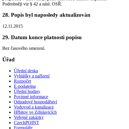
Podrobněji viz § 42 a násl. OSŘ.
28. Popis byl naposledy aktualizován
12.11.2015
29. Datum konce platnosti popisu
Bez časového omezení.
Úřad
Úřední deska
Vyhlášky a nařízení
Rozpočet
E-podatelna
Úřední hodiny
Povinné informace
Odpadové hospodářství
Vodovod a kanalizace
Hřbitov ve Zdislavicích
Veřejné zakázky
CzechPOINT
Formuláře