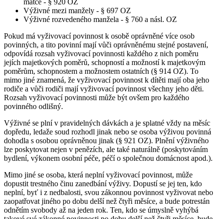
matce - § 920 OZ
Výživné mezi manžely - § 697 OZ
Výživné rozvedeného manžela - § 760 a násl. OZ
Pokud má vyživovací povinnost k osobě oprávněné více osob
povinných, a tito povinní mají vůči oprávněnému stejné postavení,
odpovídá rozsah vyživovací povinnosti každého z nich poměru
jejích majetkových poměrů, schopností a možností k majetkovým
poměrům, schopnostem a možnostem ostatních (§ 914 OZ). To
mimo jiné znamená, že vyživovací povinnost k dítěti mají oba jeho
rodiče a vůči rodiči mají vyživovací povinnost všechny jeho děti.
Rozsah vyživovací povinnosti může být ovšem pro každého
povinného odlišný.
Výživné se plní v pravidelných dávkách a je splatné vždy na měsíc
dopředu, ledaže soud rozhodl jinak nebo se osoba výživou povinná
dohodla s osobou oprávněnou jinak (§ 921 OZ). Plnění výživného
lze poskytovat nejen v penězích, ale také naturálně (poskytováním
bydlení, výkonem osobní péče, péčí o společnou domácnost apod.).
Mimo jiné se osoba, která neplní vyživovací povinnost, může
dopustit trestného činu zanedbání výživy. Dopustí se jej ten, kdo
neplní, byť i z nedbalosti, svou zákonnou povinnost vyživovat nebo
zaopatřovat jiného po dobu delší než čtyři měsíce, a bude potrestán
odnětím svobody až na jeden rok. Ten, kdo se úmyslně vyhýbá
takové své zákonné povinnosti po dobu delší než čtyři měsíce, bude