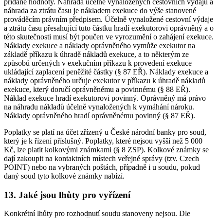
přidané hodnoty. Náhrada účelně vynaložených cestovních výdajů a
náhrada za ztrátu času je nákladem exekuce do výše stanovené
prováděcím právním předpisem. Účelně vynaložené cestovní výdaje
a ztrátu času přesahující tuto částku hradí exekutorovi oprávněný a o
této skutečnosti musí být poučen ve vyrozumění o zahájení exekuce.
Náklady exekuce a náklady oprávněného vymůže exekutor na
základě příkazu k úhradě nákladů exekuce, a to některým ze
způsobů určených v exekučním příkazu k provedení exekuce
ukládající zaplacení peněžité částky (§ 87 EŘ). Náklady exekuce a
náklady oprávněného určuje exekutor v příkazu k úhradě nákladů
exekuce, který doručí oprávněnému a povinnému (§ 88 EŘ).
Náklad exekuce hradí exekutorovi povinný. Oprávněný má právo
na náhradu nákladů účelně vynaložených k vymáhání nároku.
Náklady oprávněného hradí oprávněnému povinný (§ 87 EŘ).
Poplatky se platí na účet zřízený u České národní banky pro soud,
který je k řízení příslušný. Poplatky, které nejsou vyšší než 5 000
Kč, lze platit kolkovými známkami (§ 8 ZSP). Kolkové známky se
dají zakoupit na kontaktních místech veřejné správy (tzv. Czech
POINT) nebo na vybraných poštách, případně i u soudu, pokud
daný soud tyto kolkové známky nabízí.
13. Jaké jsou lhůty pro vyřízení
Konkrétní lhůty pro rozhodnutí soudu stanoveny nejsou. Dle