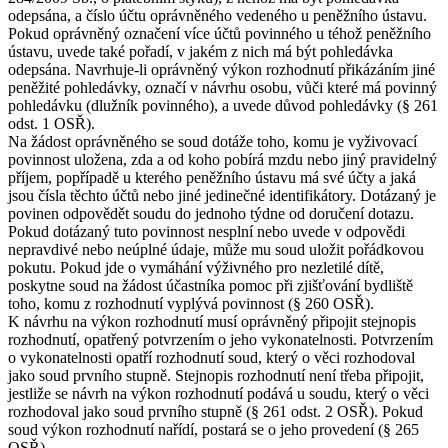
odepsána, a číslo účtu oprávněného vedeného u peněžního ústavu.
Pokud oprávněný označení více účtů povinného u téhož peněžního
ústavu, uvede také pořadí, v jakém z nich má být pohledávka
odepsána. Navrhuje-li oprávněný výkon rozhodnutí přikázáním jiné
peněžité pohledávky, označí v návrhu osobu, vůči které má povinný
pohledávku (dlužník povinného), a uvede důvod pohledávky (§ 261
odst. 1 OSŘ).
Na žádost oprávněného se soud dotáže toho, komu je vyživovací
povinnost uložena, zda a od koho pobírá mzdu nebo jiný pravidelný
příjem, popřípadě u kterého peněžního ústavu má své účty a jaká
jsou čísla těchto účtů nebo jiné jedinečné identifikátory. Dotázaný je
povinen odpovědět soudu do jednoho týdne od doručení dotazu.
Pokud dotázaný tuto povinnost nesplní nebo uvede v odpovědi
nepravdivé nebo neúplné údaje, může mu soud uložit pořádkovou
pokutu. Pokud jde o vymáhání výživného pro nezletilé dítě,
poskytne soud na žádost účastníka pomoc při zjišťování bydliště
toho, komu z rozhodnutí vyplývá povinnost (§ 260 OSŘ).
K návrhu na výkon rozhodnutí musí oprávněný připojit stejnopis
rozhodnutí, opatřený potvrzením o jeho vykonatelnosti. Potvrzením
o vykonatelnosti opatří rozhodnutí soud, který o věci rozhodoval
jako soud prvního stupně. Stejnopis rozhodnutí není třeba připojit,
jestliže se návrh na výkon rozhodnutí podává u soudu, který o věci
rozhodoval jako soud prvního stupně (§ 261 odst. 2 OSŘ). Pokud
soud výkon rozhodnutí nařídí, postará se o jeho provedení (§ 265
OSŘ).