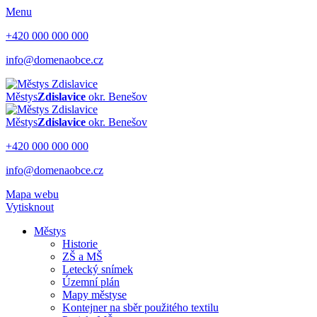
Menu
+420 000 000 000
info@domenaobce.cz
Městys
Zdislavice
okr. Benešov
Městys
Zdislavice
okr. Benešov
+420 000 000 000
info@domenaobce.cz
Mapa webu
Vytisknout
Městys
Historie
ZŠ a MŠ
Letecký snímek
Územní plán
Mapy městyse
Kontejner na sběr použitého textilu