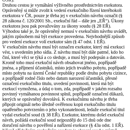
Druhou cestou je vymáhání výživného prostřednictvím exekutora.
Oprávněný si může zvolit k vedení exekučního řízení kteréhokoli
exekutora v ČR, pouze je třeba jej v exekučním návrhu označit (§
28 zákona č. 120/2001 Sb., exekuční řád – dále jen „EŘ“). Úkony
exekutora jsou pak považovány za úkony soudu (§ 28 EŘ).
Výhodou také je, že oprávněný nemusí v exekučním návrhu uvádět,
jakým způsobem má být exekuce provedena. Nejvhodnější způsob
pro vedení exekuce volí exekutor sám (§ 47 odst. 1 EŘ).
V exekučním návrhu musí být označen exekutor, který má exekuci
vést, s uvedením jeho sídla. Z návrhu musí být dále patrné, kdo ho
činí, které věci se týká a co sleduje, a musí být podepsán a datován.
Kromě toho musí exekuční návrh obsahovat jméno, popřípadě
jména, a příjmení účastníků, místo jejich trvalého pobytu, popřípadě
místo pobytu na území České republiky podle druhu pobytu cizince,
a popřípadě rodné číslo nebo datum narození účastníků, přesné
označení exekučního titulu, uvedení povinnosti, která má být
exekucí vymožena, a údaj o tom, zda, popřípadě v jakém rozsahu
povinný vymáhanou povinnost splnil, popřípadě označení důkazů,
kterých se oprávněný dovolává. K exekučnímu návrhu je třeba
připojit originál nebo úředně ověřenou kopii exekučního titulu
opatřeného potvrzením o jeho vykonatelnosti, ledaže exekuční titul
vydal exekuční soud (§ 38 EŘ). Exekutor, kterému došel exekuční
návrh, požádá exekuční soud nejpozději do 15 dnů ode dne
doručení návrhu o pověření a nařízení exekuce (§ 43a odst. 1 EŘ).