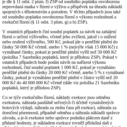
je dle § 11 odst. 2 písm. f) ZSP od soudního poplatku osvobozena
neprovdaná matka v řízení o výživu a příspěvek na úhradu nákladů
spojených s těhotenstvím a porodem. V těchto případech jsou také
od soudního poplatku osvobozena řízení o výkonu rozhodnutí a
exekuční řízení (§ 11 odst. 3 písm. g) a h) ZSP).
V ostatních případech činí soudní poplatek za návrh na zahájení
řízení o určení výživného, včetně jeho zvýšení, jakož i o snížení
nebo zrušení výživného, 500 Kč, pokud jde o peněžité plnění do
částky 50 000 Kč včetně, anebo 1 % (nejvýše však 15 000 Kč) z
vymáhané částky, pokud je peněžité plnění vyšší než 50 000 Kč
(položka 7 Sazebníku poplatků, který je přílohou ZSP). Pokud v
ostatních případech bude podán návrh na nařízení výkonu
rozhodnutí, činí soudní poplatek 1 000 Kč, pokud je vymáháno
peněžité plnění do částky 20 000 Kč včetně, anebo 5 % z vymáhané
částky, pokud je vymáháno peněžité plnění v částce vyšší než 20
000 Kč do 40 000 000 Kč včetně (dále viz položka 21 Sazebníku
poplatků, který je přílohou ZSP).
Co se týče exekučního řízení, náklady exekuce jsou odměna
exekutora, náhrada paušálně určených či účelně vynaložených
hotových výdajů, náhrada za ztrátu času při exekuci, náhrada za
doručení písemností, případně odměna a náhrada nákladů správce
závodu, a je-li exekutor nebo správce podniku plátcem daně z
přidané hodnoty, je nákladem exekuce rovněž příslušná daň z