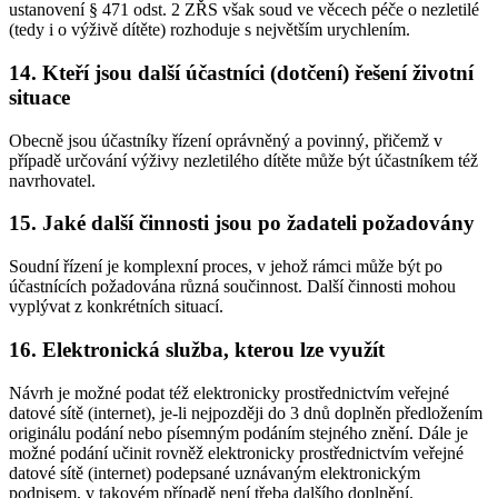
ustanovení § 471 odst. 2 ZŘS však soud ve věcech péče o nezletilé
(tedy i o výživě dítěte) rozhoduje s největším urychlením.
14. Kteří jsou další účastníci (dotčení) řešení životní
situace
Obecně jsou účastníky řízení oprávněný a povinný, přičemž v
případě určování výživy nezletilého dítěte může být účastníkem též
navrhovatel.
15. Jaké další činnosti jsou po žadateli požadovány
Soudní řízení je komplexní proces, v jehož rámci může být po
účastnících požadována různá součinnost. Další činnosti mohou
vyplývat z konkrétních situací.
16. Elektronická služba, kterou lze využít
Návrh je možné podat též elektronicky prostřednictvím veřejné
datové sítě (internet), je-li nejpozději do 3 dnů doplněn předložením
originálu podání nebo písemným podáním stejného znění. Dále je
možné podání učinit rovněž elektronicky prostřednictvím veřejné
datové sítě (internet) podepsané uznávaným elektronickým
podpisem, v takovém případě není třeba dalšího doplnění.