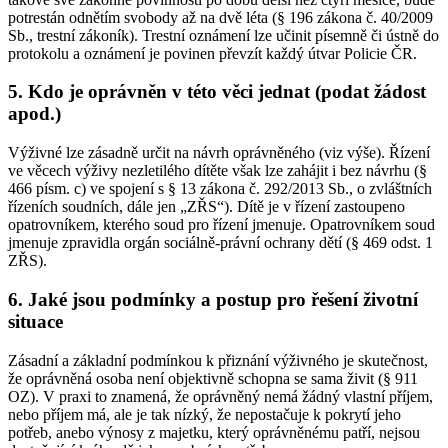
potrestán odnětím svobody až na dvě léta (§ 196 zákona č. 40/2009
Sb., trestní zákoník). Trestní oznámení lze učinit písemně či ústně do
protokolu a oznámení je povinen převzít každý útvar Policie ČR.
5. Kdo je oprávněn v této věci jednat (podat žádost
apod.)
Výživné lze zásadně určit na návrh oprávněného (viz výše). Řízení
ve věcech výživy nezletilého dítěte však lze zahájit i bez návrhu (§
466 písm. c) ve spojení s § 13 zákona č. 292/2013 Sb., o zvláštních
řízeních soudních, dále jen „ZŘS“). Dítě je v řízení zastoupeno
opatrovníkem, kterého soud pro řízení jmenuje. Opatrovníkem soud
jmenuje zpravidla orgán sociálně-právní ochrany dětí (§ 469 odst. 1
ZŘS).
6. Jaké jsou podmínky a postup pro řešení životní
situace
Zásadní a základní podmínkou k přiznání výživného je skutečnost,
že oprávněná osoba není objektivně schopna se sama živit (§ 911
OZ). V praxi to znamená, že oprávněný nemá žádný vlastní příjem,
nebo příjem má, ale je tak nízký, že nepostačuje k pokrytí jeho
potřeb, anebo výnosy z majetku, který oprávněnému patří, nejsou