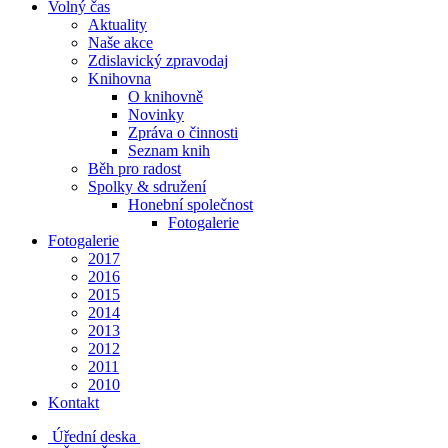
Volný čas
Aktuality
Naše akce
Zdislavický zpravodaj
Knihovna
O knihovně
Novinky
Zpráva o činnosti
Seznam knih
Běh pro radost
Spolky & sdružení
Honební společnost
Fotogalerie
Fotogalerie
2017
2016
2015
2014
2013
2012
2011
2010
Kontakt
Úřední deska