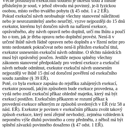
Věcně příslušným exekučním soudem je okresní soud a místně
příslušným je soud, v jehož obvodu má povinný, je-li fyzickou
osobou, místo svého trvalého pobytu (§ 45 odst. 1 a 2 EŘ).
Pokud exekuční návrh neobsahuje všechny stanovené náležitosti
nebo je nesrozumitelný anebo neurčitý, vyzve nejpozději do 15 dnů
exekutor, kterému byl doručen návrh na nařízení exekuce,
oprávněného, aby návrh opravil nebo doplnil, určí mu lhůtu a poučí
ho o tom, jak je třeba opravu nebo doplnění provést. Není-li v
určené lhůtě návrh řádně opraven nebo doplněn a v řízení nelze pro
tento nedostatek pokračovat nebo není-li přiložen exekuční titul,
exekutor usnesením exekuční návrh odmítne. O těchto následcích
musí být oprávněný poučen. Jestliže nejsou splněny všechny
zákonem stanovené předpoklady pro vedení exekuce a exekuční
návrh nebude odmítnut, exekutor exekuční návrh usnesením
nejpozději ve lhůtě 15 dní od doručení pověření od exekučního
soudu zamítne (§ 39 EŘ).
Poté, co byla exekuce zapsána do rejstříku zahájených exekucí,
exekutor posoudí, jakým způsobem bude exekuce provedena, a
vydá nebo zruší exekuční příkaz ohledně majetku, který má být
exekucí postižen. Exekučním příkazem se rozumí příkaz k
provedení exekuce některým ze způsobů uvedených v EŘ (viz 58 a
násl. EŘ). Exekutor je povinen v exekučním příkazu zvolit takový
způsob exekuce, který není zřejmě nevhodný, zejména vzhledem k
nepoměru výše dluhů povinného a ceny předmětu, z něhož má být
splnění závazků povinného dosaženo (§ 47 odst. 1 EŘ).