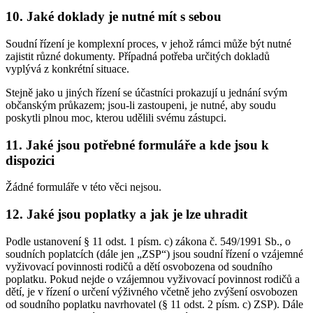
10. Jaké doklady je nutné mít s sebou
Soudní řízení je komplexní proces, v jehož rámci může být nutné
zajistit různé dokumenty. Případná potřeba určitých dokladů
vyplývá z konkrétní situace.
Stejně jako u jiných řízení se účastníci prokazují u jednání svým
občanským průkazem; jsou-li zastoupeni, je nutné, aby soudu
poskytli plnou moc, kterou udělili svému zástupci.
11. Jaké jsou potřebné formuláře a kde jsou k
dispozici
Žádné formuláře v této věci nejsou.
12. Jaké jsou poplatky a jak je lze uhradit
Podle ustanovení § 11 odst. 1 písm. c) zákona č. 549/1991 Sb., o
soudních poplatcích (dále jen „ZSP“) jsou soudní řízení o vzájemné
vyživovací povinnosti rodičů a dětí osvobozena od soudního
poplatku. Pokud nejde o vzájemnou vyživovací povinnost rodičů a
dětí, je v řízení o určení výživného včetně jeho zvýšení osvobozen
od soudního poplatku navrhovatel (§ 11 odst. 2 písm. c) ZSP). Dále