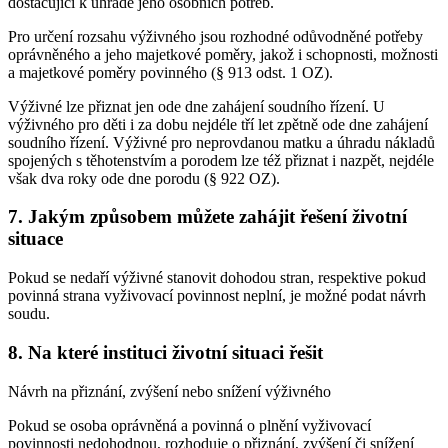
dostačující k úhradě jeho osobních potřeb.
Pro určení rozsahu výživného jsou rozhodné odůvodněné potřeby
oprávněného a jeho majetkové poměry, jakož i schopnosti, možnosti
a majetkové poměry povinného (§ 913 odst. 1 OZ).
Výživné lze přiznat jen ode dne zahájení soudního řízení. U
výživného pro děti i za dobu nejdéle tří let zpětně ode dne zahájení
soudního řízení. Výživné pro neprovdanou matku a úhradu nákladů
spojených s těhotenstvím a porodem lze též přiznat i nazpět, nejdéle
však dva roky ode dne porodu (§ 922 OZ).
7. Jakým způsobem můžete zahájit řešení životní
situace
Pokud se nedaří výživné stanovit dohodou stran, respektive pokud
povinná strana vyživovací povinnost neplní, je možné podat návrh
soudu.
8. Na které instituci životní situaci řešit
Návrh na přiznání, zvýšení nebo snížení výživného
Pokud se osoba oprávněná a povinná o plnění vyživovací
povinnosti nedohodnou, rozhoduje o přiznání, zvýšení či snížení