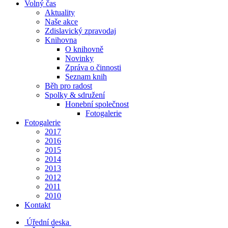
Volný čas
Aktuality
Naše akce
Zdislavický zpravodaj
Knihovna
O knihovně
Novinky
Zpráva o činnosti
Seznam knih
Běh pro radost
Spolky & sdružení
Honební společnost
Fotogalerie
Fotogalerie
2017
2016
2015
2014
2013
2012
2011
2010
Kontakt
Úřední deska