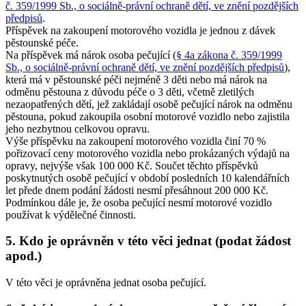
č. 359/1999 Sb., o sociálně-právní ochraně dětí, ve znění pozdějších
předpisů
.
Příspěvek na zakoupení motorového vozidla je jednou z dávek
pěstounské péče.
Na příspěvek má nárok osoba pečující (
§ 4a zákona č. 359/1999
Sb., o sociálně-právní ochraně dětí, ve znění pozdějších předpisů
),
která má v pěstounské péči nejméně 3 děti nebo má nárok na
odměnu pěstouna z důvodu péče o 3 děti, včetně zletilých
nezaopatřených dětí, jež zakládají osobě pečující nárok na odměnu
pěstouna, pokud zakoupila osobní motorové vozidlo nebo zajistila
jeho nezbytnou celkovou opravu.
Výše příspěvku na zakoupení motorového vozidla činí 70 %
pořizovací ceny motorového vozidla nebo prokázaných výdajů na
opravy, nejvýše však 100 000 Kč. Součet těchto příspěvků
poskytnutých osobě pečující v období posledních 10 kalendářních
let přede dnem podání žádosti nesmí přesáhnout 200 000 Kč.
Podmínkou dále je, že osoba pečující nesmí motorové vozidlo
používat k výdělečné činnosti.
5. Kdo je oprávněn v této věci jednat (podat žádost
apod.)
V této věci je oprávněna jednat osoba pečující.