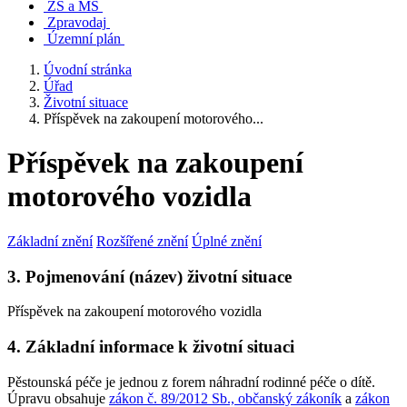
ZŠ a MŠ
Zpravodaj
Územní plán
Úvodní stránka
Úřad
Životní situace
Příspěvek na zakoupení motorového...
Příspěvek na zakoupení
motorového vozidla
Základní znění
Rozšířené znění
Úplné znění
3. Pojmenování (název) životní situace
Příspěvek na zakoupení motorového vozidla
4. Základní informace k životní situaci
Pěstounská péče je jednou z forem náhradní rodinné péče o dítě.
Úpravu obsahuje
zákon č. 89/2012 Sb., občanský zákoník
a
zákon