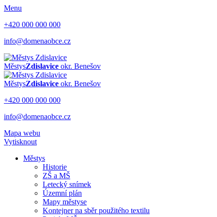
Menu
+420 000 000 000
info@domenaobce.cz
Městys
Zdislavice
okr. Benešov
Městys
Zdislavice
okr. Benešov
+420 000 000 000
info@domenaobce.cz
Mapa webu
Vytisknout
Městys
Historie
ZŠ a MŠ
Letecký snímek
Územní plán
Mapy městyse
Kontejner na sběr použitého textilu