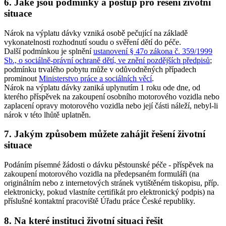
6. Jaké jsou podmínky a postup pro řešení životní
situace
Nárok na výplatu dávky vzniká osobě pečující na základě
vykonatelnosti rozhodnutí soudu o svěření dětí do péče.
Další podmínkou je splnění
ustanovení § 47o zákona č. 359/1999
Sb., o sociálně-právní ochraně dětí, ve znění pozdějších předpisů
;
podmínku trvalého pobytu může v odůvodněných případech
prominout
Ministerstvo práce a sociálních věcí
.
Nárok na výplatu dávky zaniká uplynutím 1 roku ode dne, od
kterého příspěvek na zakoupení osobního motorového vozidla nebo
zaplacení opravy motorového vozidla nebo její části náleží, nebyl-li
nárok v této lhůtě uplatněn.
7. Jakým způsobem můžete zahájit řešení životní
situace
Podáním písemné žádosti o dávku pěstounské péče - příspěvek na
zakoupení motorového vozidla na předepsaném formuláři (na
originálním nebo z internetových stránek vytištěném tiskopisu, příp.
elektronicky, pokud vlastníte certifikát pro elektronický podpis) na
příslušné kontaktní pracoviště Úřadu práce České republiky.
8. Na které instituci životní situaci řešit