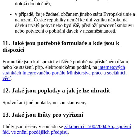
doloží dodatečně),
v případě, že je žadatel občanem jiného státu Evropské unie a
na území České republiky neměl ke dni vzniku nároku na
dávku trvalý pobyt nebo bydliště, předloží pracovní smlouvu
nebo potvrzení o pobírání dávek v nezaměstnanosti.
11. Jaké jsou potřebné formuláře a kde jsou k
dispozici
Formuláře jsou k dispozici v tištěné podobě na příslušném úřadu
nebo ke stažení, příp. elektronickému podání, na
internetových
stránkách Integrovaného portálu Ministerstva práce a sociálních
věcí
.
12. Jaké jsou poplatky a jak je lze uhradit
Správní ani jiné poplatky nejsou stanoveny.
13. Jaké jsou lhůty pro vyřízení
Lhůty jsou řešeny v souladu se
zákonem č. 500/2004 Sb., správní
řád, ve znění pozdějších předpisů
.