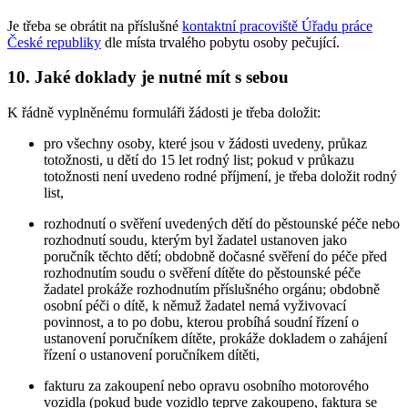
Je třeba se obrátit na příslušné
kontaktní pracoviště Úřadu práce
České republiky
dle místa trvalého pobytu osoby pečující.
10. Jaké doklady je nutné mít s sebou
K řádně vyplněnému formuláři žádosti je třeba doložit:
pro všechny osoby, které jsou v žádosti uvedeny, průkaz
totožnosti, u dětí do 15 let rodný list; pokud v průkazu
totožnosti není uvedeno rodné příjmení, je třeba doložit rodný
list,
rozhodnutí o svěření uvedených dětí do pěstounské péče nebo
rozhodnutí soudu, kterým byl žadatel ustanoven jako
poručník těchto dětí; obdobně dočasné svěření do péče před
rozhodnutím soudu o svěření dítěte do pěstounské péče
žadatel prokáže rozhodnutím příslušného orgánu; obdobně
osobní péči o dítě, k němuž žadatel nemá vyživovací
povinnost, a to po dobu, kterou probíhá soudní řízení o
ustanovení poručníkem dítěte, prokáže dokladem o zahájení
řízení o ustanovení poručníkem dítěti,
fakturu za zakoupení nebo opravu osobního motorového
vozidla (pokud bude vozidlo teprve zakoupeno, faktura se