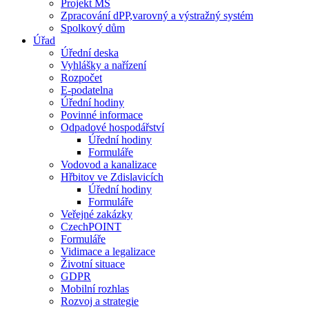
Projekt MŠ
Zpracování dPP,varovný a výstražný systém
Spolkový dům
Úřad
Úřední deska
Vyhlášky a nařízení
Rozpočet
E-podatelna
Úřední hodiny
Povinné informace
Odpadové hospodářství
Úřední hodiny
Formuláře
Vodovod a kanalizace
Hřbitov ve Zdislavicích
Úřední hodiny
Formuláře
Veřejné zakázky
CzechPOINT
Formuláře
Vidimace a legalizace
Životní situace
GDPR
Mobilní rozhlas
Rozvoj a strategie