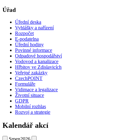
Úřad
Úřední deska
Vyhlášky a nařízení
Rozpočet
E-podatelna
Úřední hodiny
Povinné informace
Odpadové hospodářství
Vodovod a kanalizace
Hřbitov ve Zdislavicích
Veřejné zakázky
CzechPOINT
Formuláře
Vidimace a legalizace
Životní situace
GDPR
Mobilní rozhlas
Rozvoj a strategie
Kalendář akcí
Srpen
2026