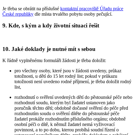
Je třeba se obrátit na příslušné
kontaktní pracoviště Úřadu práce
České republiky
dle místa trvalého pobytu osoby pečující.
9. Kde, s kým a kdy životní situaci řešit
10. Jaké doklady je nutné mít s sebou
K řádně vyplněnému formuláři žádosti je třeba doložit:
pro všechny osoby, které jsou v žádosti uvedeny, průkaz
totožnosti, u dětí do 15 let rodný list; pokud v průkazu
totožnosti není uvedeno rodné příjmení, je třeba doložit rodný
list,
rozhodnutí o svěření uvedených dětí do pěstounské péče nebo
rozhodnutí soudu, kterým byl žadatel ustanoven jako
poručník těchto dětí; obdobně dočasné svěření do péče před
rozhodnutím soudu o svěření dítěte do pěstounské péče
žadatel prokáže rozhodnutím příslušného orgánu; obdobně
osobní péči o dítě, k němuž žadatel nemá vyživovací
povinnost, a to po dobu, kterou probíhá soudní řízení o