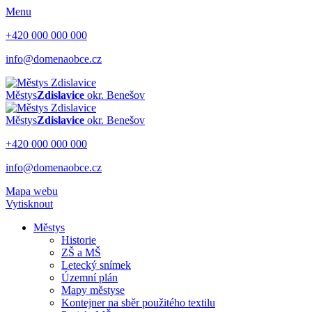
Menu
+420 000 000 000
info@domenaobce.cz
Městys
Zdislavice
okr. Benešov
Městys
Zdislavice
okr. Benešov
+420 000 000 000
info@domenaobce.cz
Mapa webu
Vytisknout
Městys
Historie
ZŠ a MŠ
Letecký snímek
Územní plán
Mapy městyse
Kontejner na sběr použitého textilu