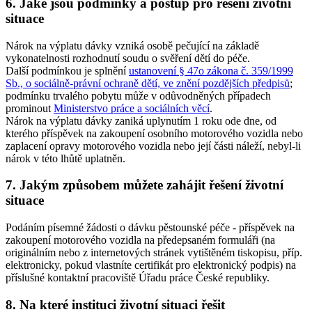
6. Jaké jsou podmínky a postup pro řešení životní
situace
Nárok na výplatu dávky vzniká osobě pečující na základě
vykonatelnosti rozhodnutí soudu o svěření dětí do péče.
Další podmínkou je splnění
ustanovení § 47o zákona č. 359/1999
Sb., o sociálně-právní ochraně dětí, ve znění pozdějších předpisů
;
podmínku trvalého pobytu může v odůvodněných případech
prominout
Ministerstvo práce a sociálních věcí
.
Nárok na výplatu dávky zaniká uplynutím 1 roku ode dne, od
kterého příspěvek na zakoupení osobního motorového vozidla nebo
zaplacení opravy motorového vozidla nebo její části náleží, nebyl-li
nárok v této lhůtě uplatněn.
7. Jakým způsobem můžete zahájit řešení životní
situace
Podáním písemné žádosti o dávku pěstounské péče - příspěvek na
zakoupení motorového vozidla na předepsaném formuláři (na
originálním nebo z internetových stránek vytištěném tiskopisu, příp.
elektronicky, pokud vlastníte certifikát pro elektronický podpis) na
příslušné kontaktní pracoviště Úřadu práce České republiky.
8. Na které instituci životní situaci řešit