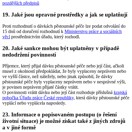
pozdějších předpisů
19. Jaké jsou opravné prostředky a jak se uplatňují
Proti rozhodnutí o dávkách pěstounské péče lze podat odvolání do
15 dnů od doručení rozhodnutí k
Ministerstvu práce a sociálních
věcí
prostřednictvím úřadu, který rozhodl.
20. Jaké sankce mohou být uplatněny v případě
nedodržení povinností
Příjemce, který přijal dávku pěstounské péče nebo její část, ačkoli
musel z okolností předpokládat, že byly vyplaceny neprávem nebo
ve vyšší částce, než náležely, nebo jinak způsobil, že dávky
pěstounské péče byly vyplaceny neprávem nebo v nesprávné výši,
je povinen neprávem přijaté částky vrátit.
O povinnosti vrátit dávku nebo její část rozhoduje příslušná
krajská
pobočka Úřadu práce České republiky
, která dávky pěstounské péče
vyplácí nebo vyplácela naposledy.
23. Informace o popisovaném postupu (o řešení
životní situace) je možné získat také z jiných zdrojů
a v jiné formě