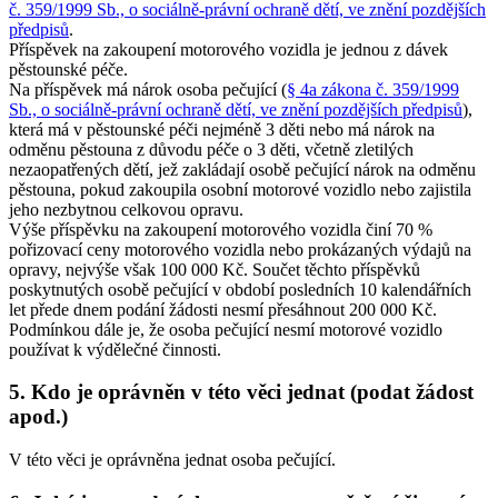
č. 359/1999 Sb., o sociálně-právní ochraně dětí, ve znění pozdějších
předpisů
.
Příspěvek na zakoupení motorového vozidla je jednou z dávek
pěstounské péče.
Na příspěvek má nárok osoba pečující (
§ 4a zákona č. 359/1999
Sb., o sociálně-právní ochraně dětí, ve znění pozdějších předpisů
),
která má v pěstounské péči nejméně 3 děti nebo má nárok na
odměnu pěstouna z důvodu péče o 3 děti, včetně zletilých
nezaopatřených dětí, jež zakládají osobě pečující nárok na odměnu
pěstouna, pokud zakoupila osobní motorové vozidlo nebo zajistila
jeho nezbytnou celkovou opravu.
Výše příspěvku na zakoupení motorového vozidla činí 70 %
pořizovací ceny motorového vozidla nebo prokázaných výdajů na
opravy, nejvýše však 100 000 Kč. Součet těchto příspěvků
poskytnutých osobě pečující v období posledních 10 kalendářních
let přede dnem podání žádosti nesmí přesáhnout 200 000 Kč.
Podmínkou dále je, že osoba pečující nesmí motorové vozidlo
používat k výdělečné činnosti.
5. Kdo je oprávněn v této věci jednat (podat žádost
apod.)
V této věci je oprávněna jednat osoba pečující.