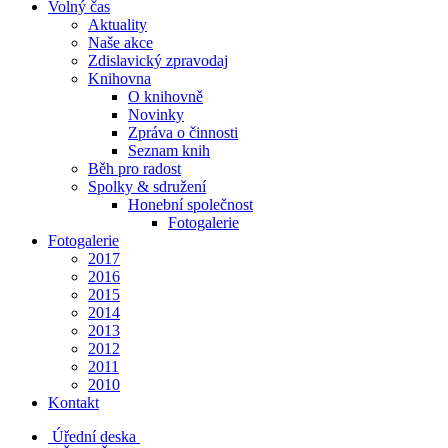
Volný čas
Aktuality
Naše akce
Zdislavický zpravodaj
Knihovna
O knihovně
Novinky
Zpráva o činnosti
Seznam knih
Běh pro radost
Spolky & sdružení
Honební společnost
Fotogalerie
Fotogalerie
2017
2016
2015
2014
2013
2012
2011
2010
Kontakt
Úřední deska