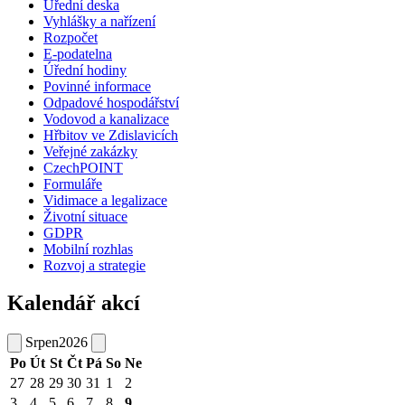
Úřední deska
Vyhlášky a nařízení
Rozpočet
E-podatelna
Úřední hodiny
Povinné informace
Odpadové hospodářství
Vodovod a kanalizace
Hřbitov ve Zdislavicích
Veřejné zakázky
CzechPOINT
Formuláře
Vidimace a legalizace
Životní situace
GDPR
Mobilní rozhlas
Rozvoj a strategie
Kalendář akcí
Srpen
2026
Po
Út
St
Čt
Pá
So
Ne
27
28
29
30
31
1
2
3
4
5
6
7
8
9