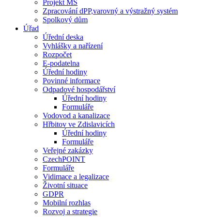
Projekt MŠ
Zpracování dPP,varovný a výstražný systém
Spolkový dům
Úřad
Úřední deska
Vyhlášky a nařízení
Rozpočet
E-podatelna
Úřední hodiny
Povinné informace
Odpadové hospodářství
Úřední hodiny
Formuláře
Vodovod a kanalizace
Hřbitov ve Zdislavicích
Úřední hodiny
Formuláře
Veřejné zakázky
CzechPOINT
Formuláře
Vidimace a legalizace
Životní situace
GDPR
Mobilní rozhlas
Rozvoj a strategie