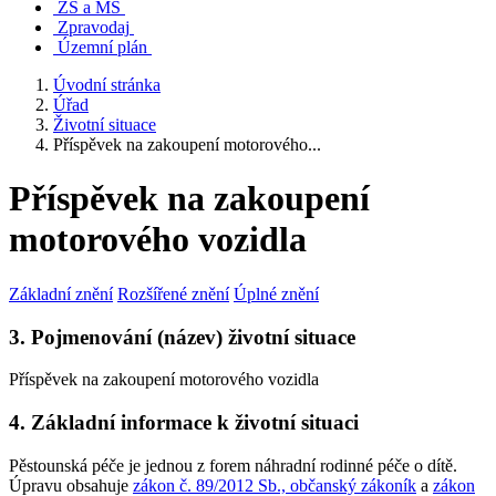
ZŠ a MŠ
Zpravodaj
Územní plán
Úvodní stránka
Úřad
Životní situace
Příspěvek na zakoupení motorového...
Příspěvek na zakoupení
motorového vozidla
Základní znění
Rozšířené znění
Úplné znění
3. Pojmenování (název) životní situace
Příspěvek na zakoupení motorového vozidla
4. Základní informace k životní situaci
Pěstounská péče je jednou z forem náhradní rodinné péče o dítě.
Úpravu obsahuje
zákon č. 89/2012 Sb., občanský zákoník
a
zákon