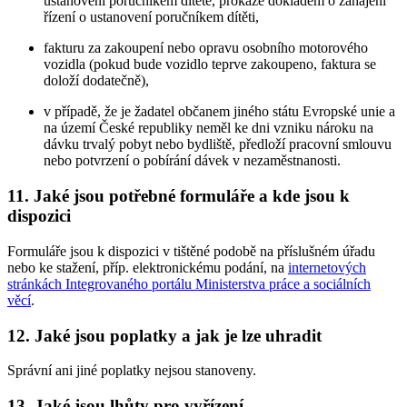
ustanovení poručníkem dítěte, prokáže dokladem o zahájení
řízení o ustanovení poručníkem dítěti,
fakturu za zakoupení nebo opravu osobního motorového
vozidla (pokud bude vozidlo teprve zakoupeno, faktura se
doloží dodatečně),
v případě, že je žadatel občanem jiného státu Evropské unie a
na území České republiky neměl ke dni vzniku nároku na
dávku trvalý pobyt nebo bydliště, předloží pracovní smlouvu
nebo potvrzení o pobírání dávek v nezaměstnanosti.
11. Jaké jsou potřebné formuláře a kde jsou k
dispozici
Formuláře jsou k dispozici v tištěné podobě na příslušném úřadu
nebo ke stažení, příp. elektronickému podání, na
internetových
stránkách Integrovaného portálu Ministerstva práce a sociálních
věcí
.
12. Jaké jsou poplatky a jak je lze uhradit
Správní ani jiné poplatky nejsou stanoveny.
13. Jaké jsou lhůty pro vyřízení