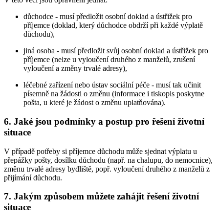
důchodce - musí předložit osobní doklad a ústřižek pro
příjemce (doklad, který důchodce obdrží při každé výplatě
důchodu),
jiná osoba - musí předložit svůj osobní doklad a ústřižek pro
příjemce (nelze u vyloučení druhého z manželů, zrušení
vyloučení a změny trvalé adresy),
léčebné zařízení nebo ústav sociální péče - musí tak učinit
písemně na žádosti o změnu (informace i tiskopis poskytne
pošta, u které je žádost o změnu uplatňována).
6. Jaké jsou podmínky a postup pro řešení životní
situace
V případě potřeby si příjemce důchodu může sjednat výplatu u
přepážky pošty, dosílku důchodu (např. na chalupu, do nemocnice),
změnu trvalé adresy bydliště, popř. vyloučení druhého z manželů z
přijímání důchodu.
7. Jakým způsobem můžete zahájit řešení životní
situace