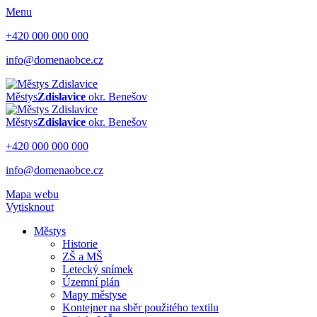
Menu
+420 000 000 000
info@domenaobce.cz
Městys
Zdislavice
okr. Benešov
Městys
Zdislavice
okr. Benešov
+420 000 000 000
info@domenaobce.cz
Mapa webu
Vytisknout
Městys
Historie
ZŠ a MŠ
Letecký snímek
Územní plán
Mapy městyse
Kontejner na sběr použitého textilu