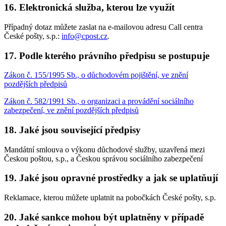
16. Elektronická služba, kterou lze využít
Případný dotaz můžete zaslat na e-mailovou adresu Call centra
České pošty, s.p.:
info@cpost.cz
.
17. Podle kterého právního předpisu se postupuje
Zákon č. 155/1995 Sb., o důchodovém pojištění, ve znění
pozdějších předpisů
Zákon č. 582/1991 Sb., o organizaci a provádění sociálního
zabezpečení, ve znění pozdějších předpisů
18. Jaké jsou související předpisy
Mandátní smlouva o výkonu důchodové služby, uzavřená mezi
Českou poštou, s.p., a Českou správou sociálního zabezpečení
19. Jaké jsou opravné prostředky a jak se uplatňují
Reklamace, kterou můžete uplatnit na pobočkách České pošty, s.p.
20. Jaké sankce mohou být uplatněny v případě