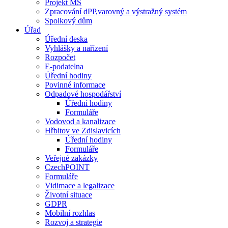
Projekt MŠ
Zpracování dPP,varovný a výstražný systém
Spolkový dům
Úřad
Úřední deska
Vyhlášky a nařízení
Rozpočet
E-podatelna
Úřední hodiny
Povinné informace
Odpadové hospodářství
Úřední hodiny
Formuláře
Vodovod a kanalizace
Hřbitov ve Zdislavicích
Úřední hodiny
Formuláře
Veřejné zakázky
CzechPOINT
Formuláře
Vidimace a legalizace
Životní situace
GDPR
Mobilní rozhlas
Rozvoj a strategie