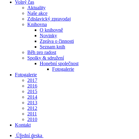
Volný čas
Aktuality
Naše akce
Zdislavický zpravodaj
Knihovna
O knihovně
Novinky
Zpráva o činnosti
Seznam knih
Běh pro radost
Spolky & sdružení
Honební společnost
Fotogalerie
Fotogalerie
2017
2016
2015
2014
2013
2012
2011
2010
Kontakt
Úřední deska