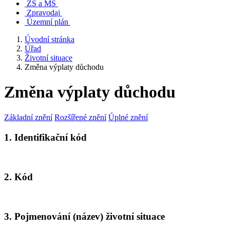
ZŠ a MŠ
Zpravodaj
Územní plán
Úvodní stránka
Úřad
Životní situace
Změna výplaty důchodu
Změna výplaty důchodu
Základní znění
Rozšířené znění
Úplné znění
1. Identifikační kód
2. Kód
3. Pojmenování (název) životní situace