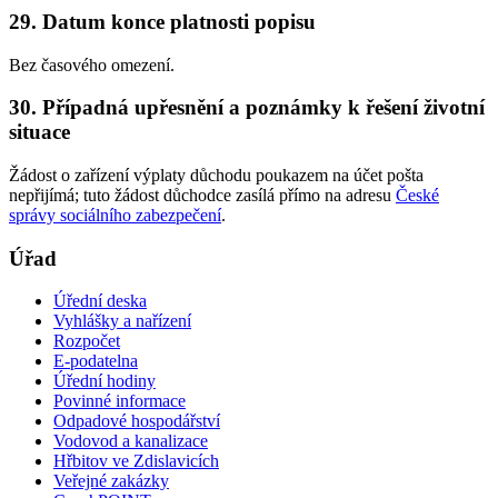
29. Datum konce platnosti popisu
Bez časového omezení.
30. Případná upřesnění a poznámky k řešení životní
situace
Žádost o zařízení výplaty důchodu poukazem na účet pošta
nepřijímá; tuto žádost důchodce zasílá přímo na adresu
České
správy sociálního zabezpečení
.
Úřad
Úřední deska
Vyhlášky a nařízení
Rozpočet
E-podatelna
Úřední hodiny
Povinné informace
Odpadové hospodářství
Vodovod a kanalizace
Hřbitov ve Zdislavicích
Veřejné zakázky