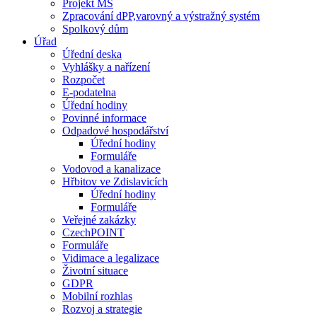
Projekt MŠ
Zpracování dPP,varovný a výstražný systém
Spolkový dům
Úřad
Úřední deska
Vyhlášky a nařízení
Rozpočet
E-podatelna
Úřední hodiny
Povinné informace
Odpadové hospodářství
Úřední hodiny
Formuláře
Vodovod a kanalizace
Hřbitov ve Zdislavicích
Úřední hodiny
Formuláře
Veřejné zakázky
CzechPOINT
Formuláře
Vidimace a legalizace
Životní situace
GDPR
Mobilní rozhlas
Rozvoj a strategie