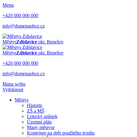
Menu
+420 000 000 000
info@domenaobce.cz
Městys
Zdislavice
okr. Benešov
Městys
Zdislavice
okr. Benešov
+420 000 000 000
info@domenaobce.cz
Mapa webu
Vytisknout
Městys
Historie
ZŠ a MŠ
Letecký snímek
Územní plán
Mapy městyse
Kontejner na sběr použitého textilu