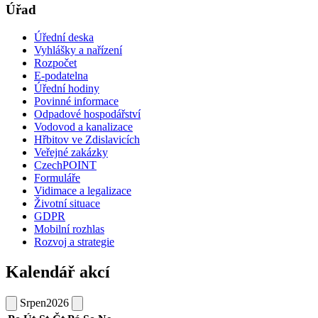
Úřad
Úřední deska
Vyhlášky a nařízení
Rozpočet
E-podatelna
Úřední hodiny
Povinné informace
Odpadové hospodářství
Vodovod a kanalizace
Hřbitov ve Zdislavicích
Veřejné zakázky
CzechPOINT
Formuláře
Vidimace a legalizace
Životní situace
GDPR
Mobilní rozhlas
Rozvoj a strategie
Kalendář akcí
Srpen
2026