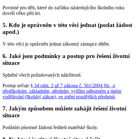
Povinné pro děti, které do začátku následujícího školního roku
dovrší věku pěti let.
5. Kdo je oprávněn v této věci jednat (podat žádost
apod.)
V této věci je oprávněn jednat zákonný zástupce dítěte.
6. Jaké jsou podmínky a postup pro řešení životní
situace
Splnění všech požadovaných náležitostí.
Postup určuje
§ 34 odst. 2 až 7 zákona č. 561/2004 Sb., o
předškolním, základním, středním, vyšším odborném a jiném
vzdělávání (školský zákon), ve znění pozdějších předpisů
.
7. Jakým způsobem můžete zahájit řešení životní
situace
Podáním písemné žádosti řediteli mateřské školy.