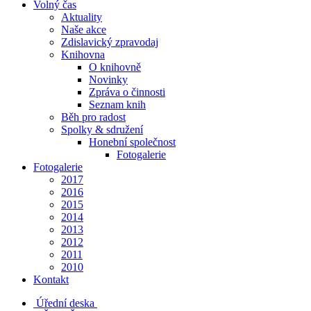
Volný čas
Aktuality
Naše akce
Zdislavický zpravodaj
Knihovna
O knihovně
Novinky
Zpráva o činnosti
Seznam knih
Běh pro radost
Spolky & sdružení
Honební společnost
Fotogalerie
Fotogalerie
2017
2016
2015
2014
2013
2012
2011
2010
Kontakt
Úřední deska