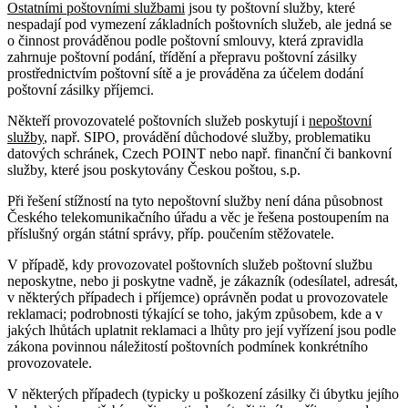
Ostatními poštovními službami
jsou ty poštovní služby, které
nespadají pod vymezení základních poštovních služeb, ale jedná se
o činnost prováděnou podle poštovní smlouvy, která zpravidla
zahrnuje poštovní podání, třídění a přepravu poštovní zásilky
prostřednictvím poštovní sítě a je prováděna za účelem dodání
poštovní zásilky příjemci.
Někteří provozovatelé poštovních služeb poskytují i
nepoštovní
služby
, např. SIPO, provádění důchodové služby, problematiku
datových schránek, Czech POINT nebo např. finanční či bankovní
služby, které jsou poskytovány Českou poštou, s.p.
Při řešení stížností na tyto nepoštovní služby není dána působnost
Českého telekomunikačního úřadu a věc je řešena postoupením na
příslušný orgán státní správy, příp. poučením stěžovatele.
V případě, kdy provozovatel poštovních služeb poštovní službu
neposkytne, nebo ji poskytne vadně, je zákazník (odesílatel, adresát,
v některých případech i příjemce) oprávněn podat u provozovatele
reklamaci; podrobnosti týkající se toho, jakým způsobem, kde a v
jakých lhůtách uplatnit reklamaci a lhůty pro její vyřízení jsou podle
zákona povinnou náležitostí poštovních podmínek konkrétního
provozovatele.
V některých případech (typicky u poškození zásilky či úbytku jejího