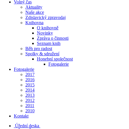
Volný čas
Aktuality
Naše akce
Zdislavický zpravodaj
Knihovna
O knihovně
Novinky
Zpráva o činnosti
Seznam knih
Běh pro radost
Spolky & sdružení
Honební společnost
Fotogalerie
Fotogalerie
2017
2016
2015
2014
2013
2012
2011
2010
Kontakt
Úřední deska