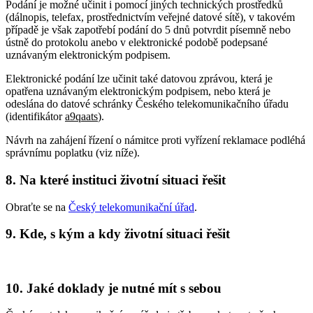
Podání je možné učinit i pomocí jiných technických prostředků
(dálnopis, telefax, prostřednictvím veřejné datové sítě), v takovém
případě je však zapotřebí podání do 5 dnů potvrdit písemně nebo
ústně do protokolu anebo v elektronické podobě podepsané
uznávaným elektronickým podpisem.
Elektronické podání lze učinit také datovou zprávou, která je
opatřena uznávaným elektronickým podpisem, nebo která je
odeslána do datové schránky Českého telekomunikačního úřadu
(identifikátor
a9qaats
).
Návrh na zahájení řízení o námitce proti vyřízení reklamace podléhá
správnímu poplatku (viz níže).
8. Na které instituci životní situaci řešit
Obraťte se na
Český telekomunikační úřad
.
9. Kde, s kým a kdy životní situaci řešit
10. Jaké doklady je nutné mít s sebou