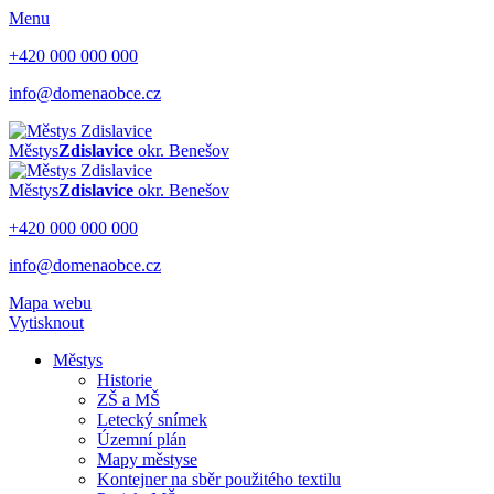
Menu
+420 000 000 000
info@domenaobce.cz
Městys
Zdislavice
okr. Benešov
Městys
Zdislavice
okr. Benešov
+420 000 000 000
info@domenaobce.cz
Mapa webu
Vytisknout
Městys
Historie
ZŠ a MŠ
Letecký snímek
Územní plán
Mapy městyse
Kontejner na sběr použitého textilu