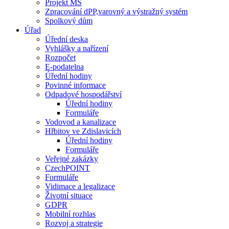
Projekt MŠ
Zpracování dPP,varovný a výstražný systém
Spolkový dům
Úřad
Úřední deska
Vyhlášky a nařízení
Rozpočet
E-podatelna
Úřední hodiny
Povinné informace
Odpadové hospodářství
Úřední hodiny
Formuláře
Vodovod a kanalizace
Hřbitov ve Zdislavicích
Úřední hodiny
Formuláře
Veřejné zakázky
CzechPOINT
Formuláře
Vidimace a legalizace
Životní situace
GDPR
Mobilní rozhlas
Rozvoj a strategie