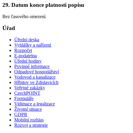
29. Datum konce platnosti popisu
Bez časového omezení.
Úřad
Úřední deska
Vyhlášky a nařízení
Rozpočet
E-podatelna
Úřední hodiny
Povinné informace
Odpadové hospodářství
Vodovod a kanalizace
Hřbitov ve Zdislavicích
Veřejné zakázky
CzechPOINT
Formuláře
Vidimace a legalizace
Životní situace
GDPR
Mobilní rozhlas
Rozvoj a strategie