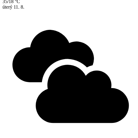
35/18 °C
úterý
11. 8.