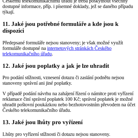
Českému telekomunikačnímu úřadu je třeba poskytnout všechny
dostupné informace, příp. i písemné doklady, jež se daného případu
týkají.
11. Jaké jsou potřebné formuláře a kde jsou k
dispozici
Předepsané formuláře nejsou stanoveny; je však možné využít
formuláře dostupné na
internetových stránkách Českého
telekomunikačního úřadu
.
12. Jaké jsou poplatky a jak je lze uhradit
Pro podání stížnosti, vznesení dotazu či zaslání podnětu nejsou
stanoveny správní ani jiné poplatky.
V případě podání návrhu na zahájení řízení o námitce proti vyřízení
reklamace činí správní poplatek 100 Kč; správní poplatek je možné
uhradit poštovní poukázkou nebo bezhotovostním převodem na účet
Českého telekomunikačního úřadu.
13. Jaké jsou lhůty pro vyřízení
Lhůty pro vyřízení stížnosti či dotazu nejsou stanoveny.