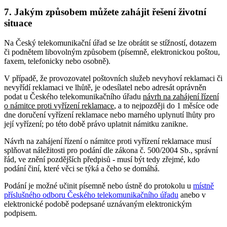
7. Jakým způsobem můžete zahájit řešení životní
situace
Na Český telekomunikační úřad se lze obrátit se stížností, dotazem
či podnětem libovolným způsobem (písemně, elektronickou poštou,
faxem, telefonicky nebo osobně).
V případě, že provozovatel poštovních služeb nevyhoví reklamaci či
nevyřídí reklamaci ve lhůtě, je odesílatel nebo adresát oprávněn
podat u Českého telekomunikačního úřadu
návrh na zahájení řízení
o námitce proti vyřízení reklamace
, a to nejpozději do 1 měsíce ode
dne doručení vyřízení reklamace nebo marného uplynutí lhůty pro
její vyřízení; po této době právo uplatnit námitku zanikne.
Návrh na zahájení řízení o námitce proti vyřízení reklamace musí
splňovat náležitosti pro podání dle zákona č. 500/2004 Sb., správní
řád, ve znění pozdějších předpisů - musí být tedy zřejmé, kdo
podání činí, které věci se týká a čeho se domáhá.
Podání je možné učinit písemně nebo ústně do protokolu u
místně
příslušného odboru Českého telekomunikačního úřadu
anebo v
elektronické podobě podepsané uznávaným elektronickým
podpisem.