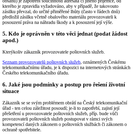
obsahu) je zapotřebí součinnosti adresáta či jiného příjemce, od
kterého je zpravidla vyžadováno, aby v případě, že takovouto
zásilku převzal, do určité přiměřené lhůty (často v řádech dnů)
předložil zásilku včetně obalového materiálu provozovateli k
posouzení práva na náhradu škody a k posouzení její výše.
5. Kdo je oprávněn v této věci jednat (podat žádost
apod.)
Kterýkoliv zákazník provozovatele poštovních služeb.
Seznam provozovatelů poštovních služeb
, oznámených Českému
telekomunikačnímu úřadu, je k dispozici na internetových stránkách
Českého telekomunikačního úřadu.
6. Jaké jsou podmínky a postup pro řešení životní
situace
Zákazník se se svým problémem obrátí na Český telekomunikační
úřad - ten celou záležitost posoudí; je-li to zapotřebí, zajistí její
přešetření u provozovatele poštovních služeb, příp. bude vůči
provozovateli poštovních služeb postupovat v rámci svých
kompetencí daných zákonem o poštovních službách či zákonem o
ochraně spotřebitele.