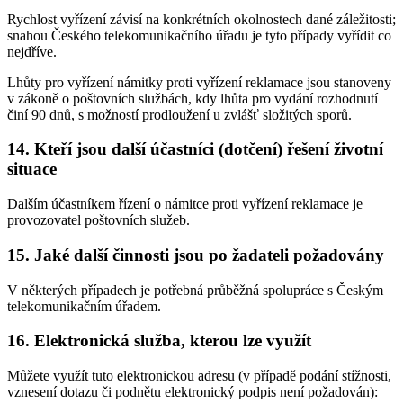
Rychlost vyřízení závisí na konkrétních okolnostech dané záležitosti;
snahou Českého telekomunikačního úřadu je tyto případy vyřídit co
nejdříve.
Lhůty pro vyřízení námitky proti vyřízení reklamace jsou stanoveny
v zákoně o poštovních službách, kdy lhůta pro vydání rozhodnutí
činí 90 dnů, s možností prodloužení u zvlášť složitých sporů.
14. Kteří jsou další účastníci (dotčení) řešení životní
situace
Dalším účastníkem řízení o námitce proti vyřízení reklamace je
provozovatel poštovních služeb.
15. Jaké další činnosti jsou po žadateli požadovány
V některých případech je potřebná průběžná spolupráce s Českým
telekomunikačním úřadem.
16. Elektronická služba, kterou lze využít
Můžete využít tuto elektronickou adresu (v případě podání stížnosti,
vznesení dotazu či podnětu elektronický podpis není požadován):