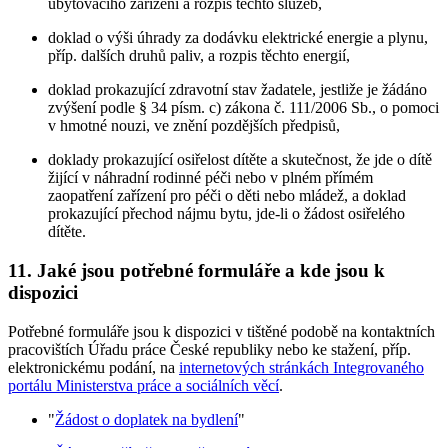
ubytovacího zařízení a rozpis těchto služeb,
doklad o výši úhrady za dodávku elektrické energie a plynu,
příp. dalších druhů paliv, a rozpis těchto energií,
doklad prokazující zdravotní stav žadatele, jestliže je žádáno
zvýšení podle § 34 písm. c) zákona č. 111/2006 Sb., o pomoci
v hmotné nouzi, ve znění pozdějších předpisů,
doklady prokazující osiřelost dítěte a skutečnost, že jde o dítě
žijící v náhradní rodinné péči nebo v plném přímém
zaopatření zařízení pro péči o děti nebo mládež, a doklad
prokazující přechod nájmu bytu, jde-li o žádost osiřelého
dítěte.
11. Jaké jsou potřebné formuláře a kde jsou k
dispozici
Potřebné formuláře jsou k dispozici v tištěné podobě na kontaktních
pracovištích Úřadu práce České republiky nebo ke stažení, příp.
elektronickému podání, na
internetových stránkách Integrovaného
portálu Ministerstva práce a sociálních věcí
.
"
Žádost o doplatek na bydlení
"