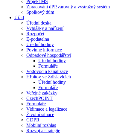
Projekt MŠ
Zpracování dPP,varovný a výstražný systém
Spolkový dům
Úřad
Úřední deska
Vyhlášky a nařízení
Rozpočet
E-podatelna
Úřední hodiny
Povinné informace
Odpadové hospodářství
Úřední hodiny
Formuláře
Vodovod a kanalizace
Hřbitov ve Zdislavicích
Úřední hodiny
Formuláře
Veřejné zakázky
CzechPOINT
Formuláře
Vidimace a legalizace
Životní situace
GDPR
Mobilní rozhlas
Rozvoj a strategie