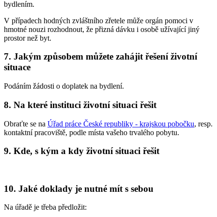
bydlením.
V případech hodných zvláštního zřetele může orgán pomoci v
hmotné nouzi rozhodnout, že přizná dávku i osobě užívající jiný
prostor než byt.
7. Jakým způsobem můžete zahájit řešení životní
situace
Podáním žádosti o doplatek na bydlení.
8. Na které instituci životní situaci řešit
Obraťte se na
Úřad práce České republiky - krajskou pobočku
, resp.
kontaktní pracoviště, podle místa vašeho trvalého pobytu.
9. Kde, s kým a kdy životní situaci řešit
10. Jaké doklady je nutné mít s sebou
Na úřadě je třeba předložit: