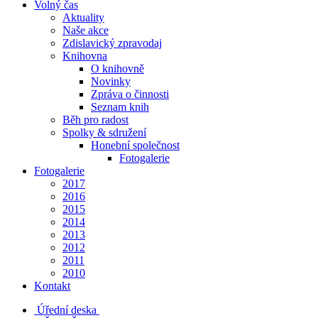
Volný čas
Aktuality
Naše akce
Zdislavický zpravodaj
Knihovna
O knihovně
Novinky
Zpráva o činnosti
Seznam knih
Běh pro radost
Spolky & sdružení
Honební společnost
Fotogalerie
Fotogalerie
2017
2016
2015
2014
2013
2012
2011
2010
Kontakt
Úřední deska