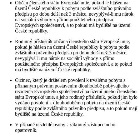
Občan členského státu Evropské unie, pokud je hlášen na
území České republiky k pobytu podle zvláštního právního
předpisu po dobu delší než 3 měsíce, nevyplývá-li mu nárok
na sociální výhody z přímo použitelného předpisu
Evropských společenství, a to pokud má bydliště na území
České republiky.
Rodinný příslušník občana členského státu Evropské unie,
pokud je hlášen na území České republiky k pobytu podle
zvláštního právního předpisu po dobu delší než 3 měsíce,
nevyplývá-li mu nárok na sociální výhody z přímo
použitelného předpisu Evropských společenství, a to pokud
má bydliště na území České republiky.
Cizinec, který je držitelem povolení k trvalému pobytu s
přiznaným právním postavením dlouhodobě pobývajícího
rezidenta Evropského společenství na území jiného členského
státu Evropské unie, a jeho rodinný příslušník, pokud jim bylo
vydáno povolení k dlouhodobému pobytu na území České
republiky podle zvláštního právního předpisu, a to pokud mají
bydliště na území České republiky.
V případě nezletilé osoby - zákonný zástupce nebo
opatrovník.