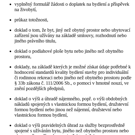
vyplněný formulář žádosti o doplatek na bydlení a příspěvek
na živobytí,
průkaz totožnosti,
doklad o tom, že byt, jiný než obytný prostor nebo ubytovací
zařízení jsou užívány na základě smlouvy, rozhodnutí nebo
jiného právního titulu,
doklad o podlahové ploše bytu nebo jiného než obytného
prostoru,
doklady, na základě kterých je možné získat údaje potřebné k
hodnocení standardů kvality bydlení stavby pro individuální
či rodinnou rekreaci nebo jiného než obytného prostoru podle
§ 33b zákona č. 111/2006 Sb., o pomoci v hmotné nouzi, ve
znění pozdějších předpisů,
doklad o výši a úhradě nájemného, popř. o výši obdobných
nákladů spojených s vlastnickou formou bydlení, družstevní
formou bydlení nebo jinou než nájemní, družstevní nebo
vlastnickou formou bydlení,
doklad o výši pravidelných úhrad za služby bezprostředně
spojené s užíváním bytu, jiného než obytného prostoru nebo