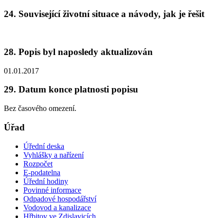
24. Související životní situace a návody, jak je řešit
28. Popis byl naposledy aktualizován
01.01.2017
29. Datum konce platnosti popisu
Bez časového omezení.
Úřad
Úřední deska
Vyhlášky a nařízení
Rozpočet
E-podatelna
Úřední hodiny
Povinné informace
Odpadové hospodářství
Vodovod a kanalizace
Hřbitov ve Zdislavicích