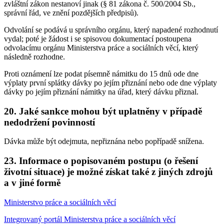
zvláštní zákon nestanoví jinak (§ 81 zákona č. 500/2004 Sb.,
správní řád, ve znění pozdějších předpisů).
Odvolání se podává u správního orgánu, který napadené rozhodnutí
vydal; poté je žádost i se spisovou dokumentací postoupena
odvolacímu orgánu Ministerstva práce a sociálních věcí, který
následně rozhodne.
Proti oznámení lze podat písemně námitku do 15 dnů ode dne
výplaty první splátky dávky po jejím přiznání nebo ode dne výplaty
dávky po jejím přiznání námitky na úřad, který dávku přiznal.
20. Jaké sankce mohou být uplatněny v případě
nedodržení povinností
Dávka může být odejmuta, nepřiznána nebo popřípadě snížena.
23. Informace o popisovaném postupu (o řešení
životní situace) je možné získat také z jiných zdrojů
a v jiné formě
Ministerstvo práce a sociálních věcí
Integrovaný portál Ministerstva práce a sociálních věcí