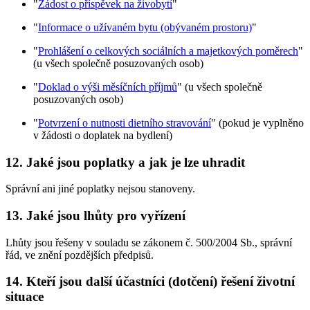
"
Žádost o příspěvek na živobytí
"
"
Informace o užívaném bytu (obývaném prostoru)
"
"
Prohlášení o celkových sociálních a majetkových poměrech
"
(u všech společně posuzovaných osob)
"
Doklad o výši měsíčních příjmů
" (u všech společně
posuzovaných osob)
"
Potvrzení o nutnosti dietního stravování
" (pokud je vyplněno
v žádosti o doplatek na bydlení)
12. Jaké jsou poplatky a jak je lze uhradit
Správní ani jiné poplatky nejsou stanoveny.
13. Jaké jsou lhůty pro vyřízení
Lhůty jsou řešeny v souladu se zákonem č. 500/2004 Sb., správní
řád, ve znění pozdějších předpisů.
14. Kteří jsou další účastníci (dotčení) řešení životní
situace