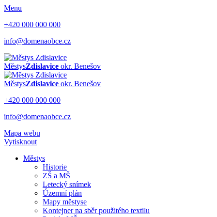
Menu
+420 000 000 000
info@domenaobce.cz
Městys
Zdislavice
okr. Benešov
Městys
Zdislavice
okr. Benešov
+420 000 000 000
info@domenaobce.cz
Mapa webu
Vytisknout
Městys
Historie
ZŠ a MŠ
Letecký snímek
Územní plán
Mapy městyse
Kontejner na sběr použitého textilu