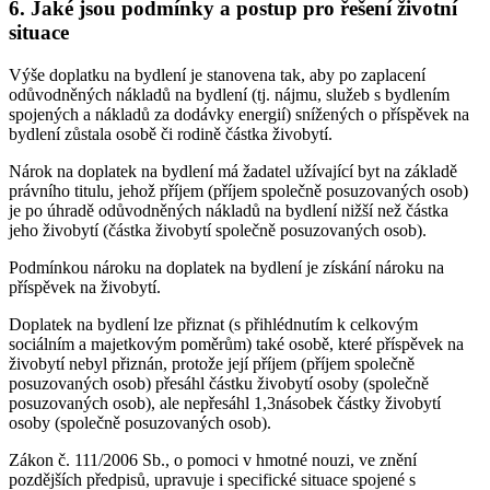
6. Jaké jsou podmínky a postup pro řešení životní
situace
Výše doplatku na bydlení je stanovena tak, aby po zaplacení
odůvodněných nákladů na bydlení (tj. nájmu, služeb s bydlením
spojených a nákladů za dodávky energií) snížených o příspěvek na
bydlení zůstala osobě či rodině částka živobytí.
Nárok na doplatek na bydlení má žadatel užívající byt na základě
právního titulu, jehož příjem (příjem společně posuzovaných osob)
je po úhradě odůvodněných nákladů na bydlení nižší než částka
jeho živobytí (částka živobytí společně posuzovaných osob).
Podmínkou nároku na doplatek na bydlení je získání nároku na
příspěvek na živobytí.
Doplatek na bydlení lze přiznat (s přihlédnutím k celkovým
sociálním a majetkovým poměrům) také osobě, které příspěvek na
živobytí nebyl přiznán, protože její příjem (příjem společně
posuzovaných osob) přesáhl částku živobytí osoby (společně
posuzovaných osob), ale nepřesáhl 1,3násobek částky živobytí
osoby (společně posuzovaných osob).
Zákon č. 111/2006 Sb., o pomoci v hmotné nouzi, ve znění
pozdějších předpisů, upravuje i specifické situace spojené s