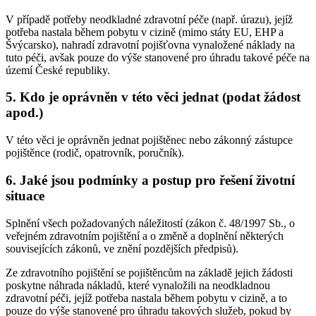
V případě potřeby neodkladné zdravotní péče (např. úrazu), jejíž
potřeba nastala během pobytu v cizině (mimo státy EU, EHP a
Švýcarsko), nahradí zdravotní pojišťovna vynaložené náklady na
tuto péči, avšak pouze do výše stanovené pro úhradu takové péče na
území České republiky.
5. Kdo je oprávněn v této věci jednat (podat žádost
apod.)
V této věci je oprávněn jednat pojištěnec nebo zákonný zástupce
pojištěnce (rodič, opatrovník, poručník).
6. Jaké jsou podmínky a postup pro řešení životní
situace
Splnění všech požadovaných náležitostí (zákon č. 48/1997 Sb., o
veřejném zdravotním pojištění a o změně a doplnění některých
souvisejících zákonů, ve znění pozdějších předpisů).
Ze zdravotního pojištění se pojištěncům na základě jejich žádosti
poskytne náhrada nákladů, které vynaložili na neodkladnou
zdravotní péči, jejíž potřeba nastala během pobytu v cizině, a to
pouze do výše stanovené pro úhradu takových služeb, pokud by