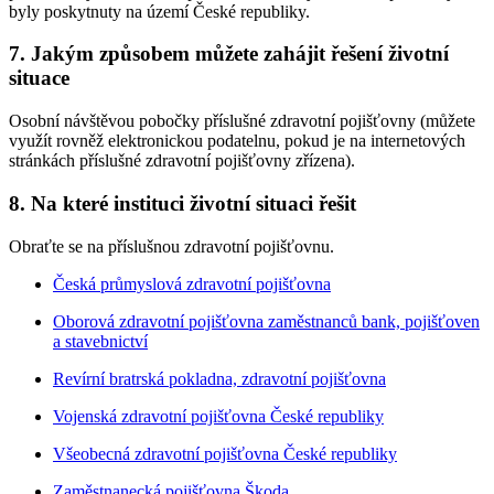
byly poskytnuty na území České republiky.
7. Jakým způsobem můžete zahájit řešení životní
situace
Osobní návštěvou pobočky příslušné zdravotní pojišťovny (můžete
využít rovněž elektronickou podatelnu, pokud je na internetových
stránkách příslušné zdravotní pojišťovny zřízena).
8. Na které instituci životní situaci řešit
Obraťte se na příslušnou zdravotní pojišťovnu.
Česká průmyslová zdravotní pojišťovna
Oborová zdravotní pojišťovna zaměstnanců bank, pojišťoven
a stavebnictví
Revírní bratrská pokladna, zdravotní pojišťovna
Vojenská zdravotní pojišťovna České republiky
Všeobecná zdravotní pojišťovna České republiky
Zaměstnanecká pojišťovna Škoda