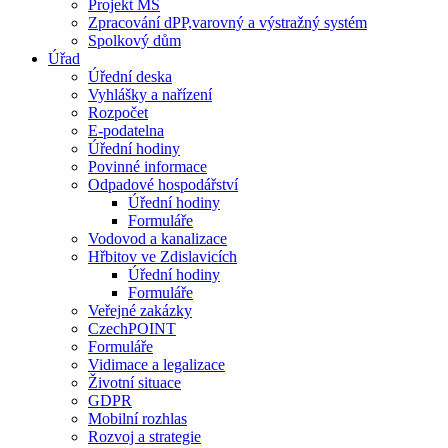
Projekt MŠ
Zpracování dPP,varovný a výstražný systém
Spolkový dům
Úřad
Úřední deska
Vyhlášky a nařízení
Rozpočet
E-podatelna
Úřední hodiny
Povinné informace
Odpadové hospodářství
Úřední hodiny
Formuláře
Vodovod a kanalizace
Hřbitov ve Zdislavicích
Úřední hodiny
Formuláře
Veřejné zakázky
CzechPOINT
Formuláře
Vidimace a legalizace
Životní situace
GDPR
Mobilní rozhlas
Rozvoj a strategie