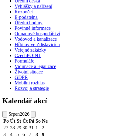
Úřední deska
Vyhlášky a nařízení
Rozpočet
E-podatelna
Úřední hodiny
Povinné informace
Odpadové hospodářství
Vodovod a kanalizace
Hřbitov ve Zdislavicích
Veřejné zakázky
CzechPOINT
Formuláře
Vidimace a legalizace
Životní situace
GDPR
Mobilní rozhlas
Rozvoj a strategie
Kalendář akcí
Srpen
2026
Po
Út
St
Čt
Pá
So
Ne
27
28
29
30
31
1
2
3
4
5
6
7
8
9