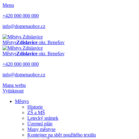
Menu
+420 000 000 000
info@domenaobce.cz
Městys
Zdislavice
okr. Benešov
Městys
Zdislavice
okr. Benešov
+420 000 000 000
info@domenaobce.cz
Mapa webu
Vytisknout
Městys
Historie
ZŠ a MŠ
Letecký snímek
Územní plán
Mapy městyse
Kontejner na sběr použitého textilu