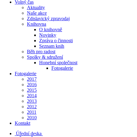
Volný čas
Aktuality
Naše akce
Zdislavický zpravodaj
Knihovna
O knihovně
Novinky
Zpráva o činnosti
Seznam knih
Běh pro radost
Spolky & sdružení
Honební společnost
Fotogalerie
Fotogalerie
2017
2016
2015
2014
2013
2012
2011
2010
Kontakt
Úřední deska