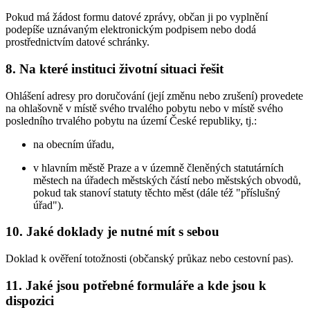
Pokud má žádost formu datové zprávy, občan ji po vyplnění
podepíše uznávaným elektronickým podpisem nebo dodá
prostřednictvím datové schránky.
8. Na které instituci životní situaci řešit
Ohlášení adresy pro doručování (její změnu nebo zrušení) provedete
na ohlašovně v místě svého trvalého pobytu nebo v místě svého
posledního trvalého pobytu na území České republiky, tj.:
na obecním úřadu,
v hlavním městě Praze a v územně členěných statutárních
městech na úřadech městských částí nebo městských obvodů,
pokud tak stanoví statuty těchto měst (dále též "příslušný
úřad").
10. Jaké doklady je nutné mít s sebou
Doklad k ověření totožnosti (občanský průkaz nebo cestovní pas).
11. Jaké jsou potřebné formuláře a kde jsou k
dispozici