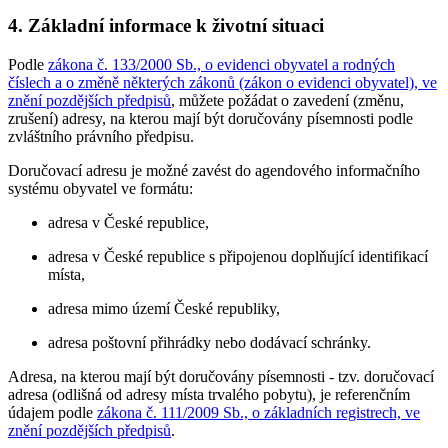
4. Základní informace k životní situaci
Podle
zákona č. 133/2000 Sb., o evidenci obyvatel a rodných
číslech a o změně některých zákonů (zákon o evidenci obyvatel), ve
znění pozdějších předpisů
, můžete požádat o zavedení (změnu,
zrušení) adresy, na kterou mají být doručovány písemnosti podle
zvláštního právního předpisu.
Doručovací adresu je možné zavést do agendového informačního
systému obyvatel ve formátu:
adresa v České republice,
adresa v České republice s připojenou doplňující identifikací
místa,
adresa mimo území České republiky,
adresa poštovní přihrádky nebo dodávací schránky.
Adresa, na kterou mají být doručovány písemnosti - tzv. doručovací
adresa (odlišná od adresy místa trvalého pobytu), je referenčním
údajem podle
zákona č. 111/2009 Sb., o základních registrech, ve
znění pozdějších předpisů
.