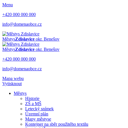
Menu
+420 000 000 000
info@domenaobce.cz
Městys
Zdislavice
okr. Benešov
Městys
Zdislavice
okr. Benešov
+420 000 000 000
info@domenaobce.cz
Mapa webu
Vytisknout
Městys
Historie
ZŠ a MŠ
Letecký snímek
Územní plán
Mapy městyse
Kontejner na sběr použitého textilu