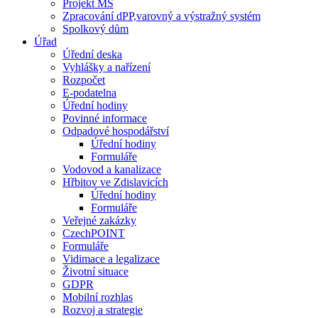
Projekt MŠ
Zpracování dPP,varovný a výstražný systém
Spolkový dům
Úřad
Úřední deska
Vyhlášky a nařízení
Rozpočet
E-podatelna
Úřední hodiny
Povinné informace
Odpadové hospodářství
Úřední hodiny
Formuláře
Vodovod a kanalizace
Hřbitov ve Zdislavicích
Úřední hodiny
Formuláře
Veřejné zakázky
CzechPOINT
Formuláře
Vidimace a legalizace
Životní situace
GDPR
Mobilní rozhlas
Rozvoj a strategie