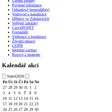
Úřední hodiny
Povinné informace
Odpadové hospodářství
Vodovod a kanalizace
Hřbitov ve Zdislavicích
Veřejné zakázky
CzechPOINT
Formuláře
Vidimace a legalizace
Životní situace
GDPR
Mobilní rozhlas
Rozvoj a strategie
Kalendář akcí
Srpen
2026
Po
Út
St
Čt
Pá
So
Ne
27
28
29
30
31
1
2
3
4
5
6
7
8
9
10
11
12
13
14
15
16
17
18
19
20
21
22
23
24
25
26
27
28
29
30