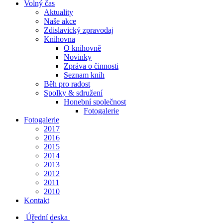
Volný čas
Aktuality
Naše akce
Zdislavický zpravodaj
Knihovna
O knihovně
Novinky
Zpráva o činnosti
Seznam knih
Běh pro radost
Spolky & sdružení
Honební společnost
Fotogalerie
Fotogalerie
2017
2016
2015
2014
2013
2012
2011
2010
Kontakt
Úřední deska