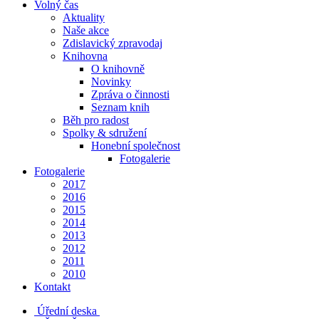
Volný čas
Aktuality
Naše akce
Zdislavický zpravodaj
Knihovna
O knihovně
Novinky
Zpráva o činnosti
Seznam knih
Běh pro radost
Spolky & sdružení
Honební společnost
Fotogalerie
Fotogalerie
2017
2016
2015
2014
2013
2012
2011
2010
Kontakt
Úřední deska