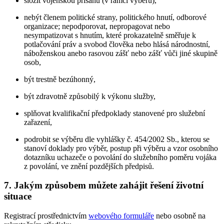
složit vojenskou přísahu (v rámci výběru),
nebýt členem politické strany, politického hnutí, odborové
organizace; nepodporovat, nepropagovat nebo
nesympatizovat s hnutím, které prokazatelně směřuje k
potlačování práv a svobod člověka nebo hlásá národnostní,
náboženskou anebo rasovou zášť nebo zášť vůči jiné skupině
osob,
být trestně bezúhonný,
být zdravotně způsobilý k výkonu služby,
splňovat kvalifikační předpoklady stanovené pro služební
zařazení,
podrobit se výběru dle vyhlášky č. 454/2002 Sb., kterou se
stanoví doklady pro výběr, postup při výběru a vzor osobního
dotazníku uchazeče o povolání do služebního poměru vojáka
z povolání, ve znění pozdějších předpisů.
7. Jakým způsobem můžete zahájit řešení životní
situace
Registrací prostřednictvím
webového formuláře
nebo osobně na