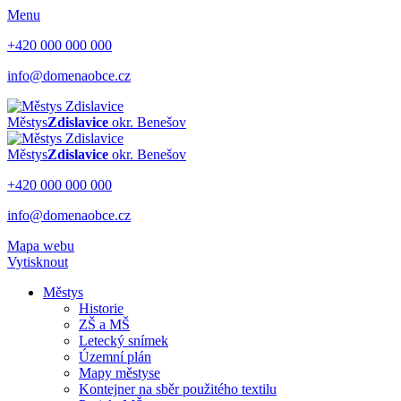
Menu
+420 000 000 000
info@domenaobce.cz
Městys
Zdislavice
okr. Benešov
Městys
Zdislavice
okr. Benešov
+420 000 000 000
info@domenaobce.cz
Mapa webu
Vytisknout
Městys
Historie
ZŠ a MŠ
Letecký snímek
Územní plán
Mapy městyse
Kontejner na sběr použitého textilu