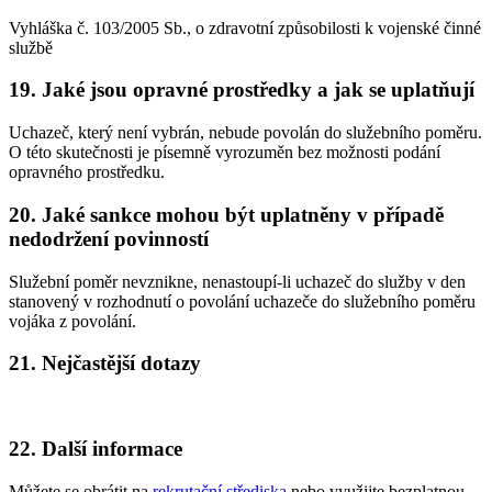
Vyhláška č. 103/2005 Sb., o zdravotní způsobilosti k vojenské činné
službě
19. Jaké jsou opravné prostředky a jak se uplatňují
Uchazeč, který není vybrán, nebude povolán do služebního poměru.
O této skutečnosti je písemně vyrozuměn bez možnosti podání
opravného prostředku.
20. Jaké sankce mohou být uplatněny v případě
nedodržení povinností
Služební poměr nevznikne, nenastoupí-li uchazeč do služby v den
stanovený v rozhodnutí o povolání uchazeče do služebního poměru
vojáka z povolání.
21. Nejčastější dotazy
22. Další informace
Můžete se obrátit na
rekrutační střediska
nebo využijte bezplatnou