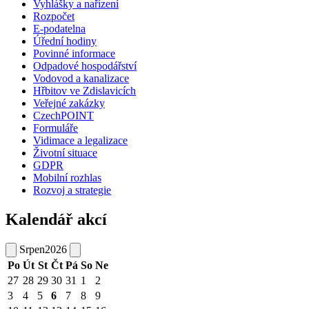
Vyhlášky a nařízení
Rozpočet
E-podatelna
Úřední hodiny
Povinné informace
Odpadové hospodářství
Vodovod a kanalizace
Hřbitov ve Zdislavicích
Veřejné zakázky
CzechPOINT
Formuláře
Vidimace a legalizace
Životní situace
GDPR
Mobilní rozhlas
Rozvoj a strategie
Kalendář akcí
Srpen
2026
Po
Út
St
Čt
Pá
So
Ne
27
28
29
30
31
1
2
3
4
5
6
7
8
9