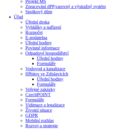
Projekt MŠ
Zpracování dPP,varovný a výstražný systém
Spolkový dům
Úřad
Úřední deska
Vyhlášky a nařízení
Rozpočet
E-podatelna
Úřední hodiny
Povinné informace
Odpadové hospodářství
Úřední hodiny
Formuláře
Vodovod a kanalizace
Hřbitov ve Zdislavicích
Úřední hodiny
Formuláře
Veřejné zakázky
CzechPOINT
Formuláře
Vidimace a legalizace
Životní situace
GDPR
Mobilní rozhlas
Rozvoj a strategie