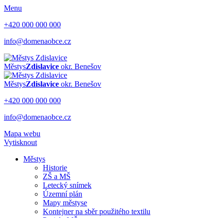
Menu
+420 000 000 000
info@domenaobce.cz
Městys
Zdislavice
okr. Benešov
Městys
Zdislavice
okr. Benešov
+420 000 000 000
info@domenaobce.cz
Mapa webu
Vytisknout
Městys
Historie
ZŠ a MŠ
Letecký snímek
Územní plán
Mapy městyse
Kontejner na sběr použitého textilu