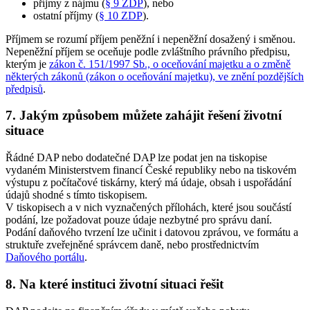
příjmy z nájmu (
§ 9 ZDP
), nebo
ostatní příjmy (
§ 10 ZDP
).
Příjmem se rozumí příjem peněžní i nepeněžní dosažený i směnou.
Nepeněžní příjem se oceňuje podle zvláštního právního předpisu,
kterým je
zákon č. 151/1997 Sb., o oceňování majetku a o změně
některých zákonů (zákon o oceňování majetku), ve znění pozdějších
předpisů
.
7. Jakým způsobem můžete zahájit řešení životní
situace
Řádné DAP nebo dodatečné DAP lze podat jen na tiskopise
vydaném Ministerstvem financí České republiky nebo na tiskovém
výstupu z počítačové tiskárny, který má údaje, obsah i uspořádání
údajů shodné s tímto tiskopisem.
V tiskopisech a v nich vyznačených přílohách, které jsou součástí
podání, lze požadovat pouze údaje nezbytné pro správu daní.
Podání daňového tvrzení lze učinit i datovou zprávou, ve formátu a
struktuře zveřejněné správcem daně, nebo prostřednictvím
Daňového portálu
.
8. Na které instituci životní situaci řešit