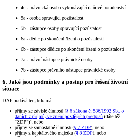
4c - právnická osoba vykonávající daňové poradenství
5a - osoba spravující pozůstalost
5b - zástupce osoby spravující pozůstalost
6a - dědic po skončení řízení o pozůstalosti
6b - zástupce dědice po skončení řízení o pozůstalosti
7a - právní nástupce právnické osoby
7b - zástupce právního nástupce právnické osoby
6. Jaké jsou podmínky a postup pro řešení životní
situace
DAP podává ten, kdo má:
příjmy ze závislé činnosti [
§ 6 zákona č. 586/1992 Sb., o
daních z příjmů, ve znění pozdějších předpisů
(dále též
"ZDP")], nebo
příjmy ze samostatné činnosti (
§ 7 ZDP
), nebo
příjmy z kapitálového majetku (
§ 8 ZDP
), nebo