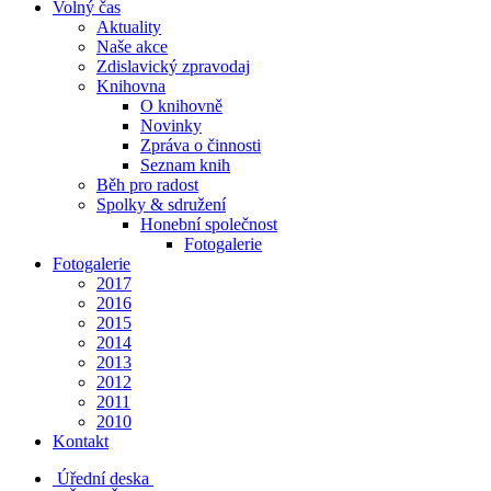
Volný čas
Aktuality
Naše akce
Zdislavický zpravodaj
Knihovna
O knihovně
Novinky
Zpráva o činnosti
Seznam knih
Běh pro radost
Spolky & sdružení
Honební společnost
Fotogalerie
Fotogalerie
2017
2016
2015
2014
2013
2012
2011
2010
Kontakt
Úřední deska