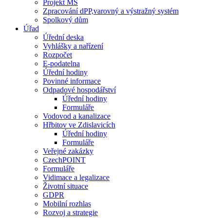
Projekt MŠ
Zpracování dPP,varovný a výstražný systém
Spolkový dům
Úřad
Úřední deska
Vyhlášky a nařízení
Rozpočet
E-podatelna
Úřední hodiny
Povinné informace
Odpadové hospodářství
Úřední hodiny
Formuláře
Vodovod a kanalizace
Hřbitov ve Zdislavicích
Úřední hodiny
Formuláře
Veřejné zakázky
CzechPOINT
Formuláře
Vidimace a legalizace
Životní situace
GDPR
Mobilní rozhlas
Rozvoj a strategie