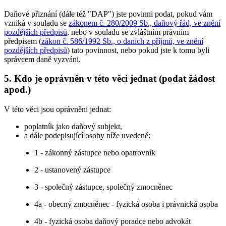
Daňové přiznání (dále též "DAP") jste povinni podat, pokud vám
vzniká v souladu se
zákonem č. 280/2009 Sb., daňový řád, ve znění
pozdějších předpisů
, nebo v souladu se zvláštním právním
předpisem (
zákon č. 586/1992 Sb., o daních z příjmů, ve znění
pozdějších předpisů
) tato povinnost, nebo pokud jste k tomu byli
správcem daně vyzváni.
5. Kdo je oprávněn v této věci jednat (podat žádost
apod.)
V této věci jsou oprávněni jednat:
poplatník jako daňový subjekt,
a dále podepisující osoby níže uvedené:
1 - zákonný zástupce nebo opatrovník
2 - ustanovený zástupce
3 - společný zástupce, společný zmocněnec
4a - obecný zmocněnec - fyzická osoba i právnická osoba
4b - fyzická osoba daňový poradce nebo advokát