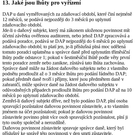
13. Jaké jsou lhůty pro vyřízení
DAP u daní vyměřovaných za zdaňovací období, které činí nejméně
12 měsíců, se podává nejpozději do 3 měsíců po uplynutí
zdaňovacího období.
Jde-li o daňový subjekt, který má zákonem uloženou povinnost mít
účetní závěrku ověřenou auditorem, nebo jehož DAP zpracovává a
podává poradce, podává se DAP nejpozději do 6 měsíců po uplynutí
zdaňovacího období; to platí jen, je-li příslušná plná moc udělená
tomuto poradci uplatněna u správce daně před uplynutím tříměsíční
lhůty podle odstavce 1; pokud v šestiměsíční lhůtě podle věty první
tento poradce zemře nebo zanikne, zůstává tato lhůta zachována.
Správce daně může na žádost daňového subjektu nebo z vlastního
podnětu prodloužit až o 3 měsíce lhůtu pro podání řádného DAP;
pokud předmět daně tvoří i příjmy, které jsou předmětem daně v
zahraničí, může správce daně na žádost daňového subjektu v
odůvodněných případech prodloužit lhůtu pro podání DAP až na 10
měsíců po uplynutí zdaňovacího období.
Zemřel-li daňový subjekt dříve, než bylo podáno DAP, plní osoba
spravující pozůstalost daňovou povinnost zůstavitele, a to vlastním
jménem na účet pozůstalosti; pokud je daňovou povinnost
zůstavitele povinno plnit více osob spravujících pozůstalost, plní ji
tyto osoby společně a nerozdílně.
Daňovou povinnost zůstavitele spravuje správce daně, který byl
příslušný ke správě této povinnosti v den smrti zůstavitele.