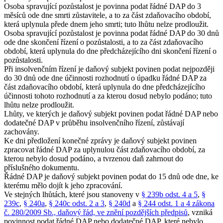
Osoba spravující pozůstalost je povinna podat řádné DAP do 3
měsíců ode dne smrti zůstavitele, a to za část zdaňovacího období,
která uplynula přede dnem jeho smrti; tuto lhůtu nelze prodloužit.
Osoba spravující pozůstalost je povinna podat řádné DAP do 30 dnů
ode dne skončení řízení o pozůstalosti, a to za část zdaňovacího
období, která uplynula do dne předcházejícího dni skončení řízení o
pozůstalosti.
Při insolvenčním řízení je daňový subjekt povinen podat nejpozději
do 30 dnů ode dne účinnosti rozhodnutí o úpadku řádné DAP za
část zdaňovacího období, která uplynula do dne předcházejícího
účinnosti tohoto rozhodnutí a za kterou dosud nebylo podáno; tuto
lhůtu nelze prodloužit.
Lhůty, ve kterých je daňový subjekt povinen podat řádné DAP nebo
dodatečné DAP v průběhu insolvenčního řízení, zůstávají
zachovány.
Ke dni předložení konečné zprávy je daňový subjekt povinen
zpracovat řádné DAP za uplynulou část zdaňovacího období, za
kterou nebylo dosud podáno, a tvrzenou daň zahrnout do
příslušného dokumentu.
Řádné DAP je daňový subjekt povinen podat do 15 dnů ode dne, ke
kterému mělo dojít k jeho zpracování.
Ve stejných lhůtách, které jsou stanoveny v
§ 239b odst. 4 a 5
,
§
239c
,
§ 240a
,
§ 240c odst. 2 a 3
,
§ 240d
a
§ 244 odst. 1 a 4 zákona
č. 280/2009 Sb., daňový řád, ve znění pozdějších předpisů
, vzniká
povinnost podat řádné DAP nebo dodatečné DAP, které nebylo