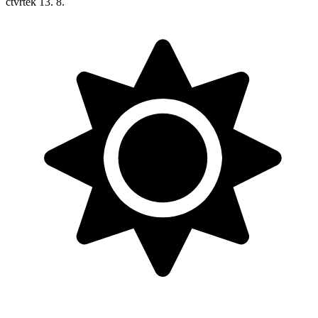
čtvrtek
13. 8.