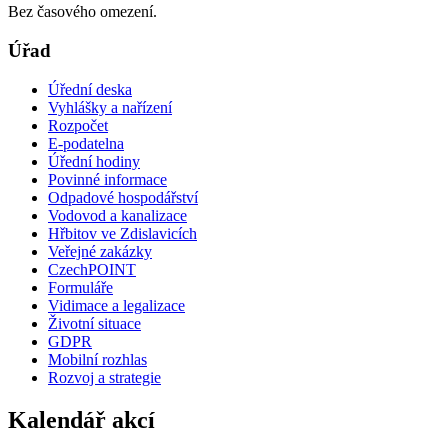
Bez časového omezení.
Úřad
Úřední deska
Vyhlášky a nařízení
Rozpočet
E-podatelna
Úřední hodiny
Povinné informace
Odpadové hospodářství
Vodovod a kanalizace
Hřbitov ve Zdislavicích
Veřejné zakázky
CzechPOINT
Formuláře
Vidimace a legalizace
Životní situace
GDPR
Mobilní rozhlas
Rozvoj a strategie
Kalendář akcí