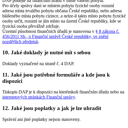
DAP podejte na finančním úřadu v místě vašeho pobytu.
Pro účely správy daní se místem pobytu fyzické osoby rozumí
adresa místa trvalého pobytu občana České republiky, nebo adresa
hlášeného místa pobytu cizince, a nelze-li takto místo pobytu fyzické
osoby určit, rozumí se jím místo na území České republiky, kde se
fyzická osoba převážně zdržuje.
Územní působnost finančních úřadů je stanovena v
§ 8 zákona č.
456/2011 Sb., o Finanční správě České republiky, ve znění
pozdějších předpisů
.
10. Jaké doklady je nutné mít s sebou
Doklady vyznačené na straně č. 4 DAP.
11. Jaké jsou potřebné formuláře a kde jsou k
dispozici
Tiskopis DAP je k dispozici na kterémkoli finančním úřadu nebo na
internetových stránkách Finanční správy
.
12. Jaké jsou poplatky a jak je lze uhradit
Správní ani jiné poplatky nejsou stanoveny.