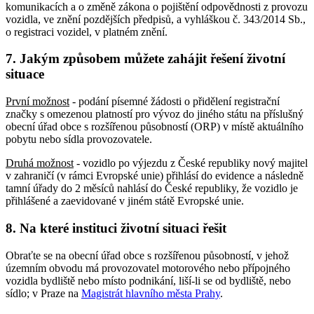
komunikacích a o změně zákona o pojištění odpovědnosti z provozu
vozidla, ve znění pozdějších předpisů, a vyhláškou č. 343/2014 Sb.,
o registraci vozidel, v platném znění.
7. Jakým způsobem můžete zahájit řešení životní
situace
První možnost
- podání písemné žádosti o přidělení registrační
značky s omezenou platností pro vývoz do jiného státu na příslušný
obecní úřad obce s rozšířenou působností (ORP) v místě aktuálního
pobytu nebo sídla provozovatele.
Druhá možnost
- vozidlo po výjezdu z České republiky nový majitel
v zahraničí (v rámci Evropské unie) přihlásí do evidence a následně
tamní úřady do 2 měsíců nahlásí do České republiky, že vozidlo je
přihlášené a zaevidované v jiném státě Evropské unie.
8. Na které instituci životní situaci řešit
Obraťte se na obecní úřad obce s rozšířenou působností, v jehož
územním obvodu má provozovatel motorového nebo přípojného
vozidla bydliště nebo místo podnikání, liší-li se od bydliště, nebo
sídlo; v Praze na
Magistrát hlavního města Prahy
.