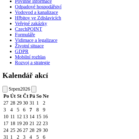
Povinné informace
Odpadové hospodářství
Vodovod a kanalizace
Hřbitov ve Zdislavicích
Veřejné zakázky
CzechPOINT
Formuláře
Vidimace a legalizace
Životní situace
GDPR
Mobilní rozhlas
Rozvoj a strategie
Kalendář akcí
Srpen
2026
Po
Út
St
Čt
Pá
So
Ne
27
28
29
30
31
1
2
3
4
5
6
7
8
9
10
11
12
13
14
15
16
17
18
19
20
21
22
23
24
25
26
27
28
29
30
31
1
2
3
4
5
6