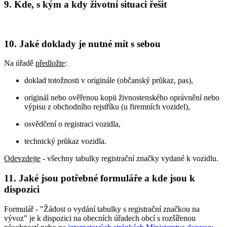
9. Kde, s kým a kdy životní situaci řešit
10. Jaké doklady je nutné mít s sebou
Na úřadě
předložte
:
doklad totožnosti v originále (občanský průkaz, pas),
originál nebo ověřenou kopii živnostenského oprávnění nebo
výpisu z obchodního rejstříku (u firemních vozidel),
osvědčení o registraci vozidla,
technický průkaz vozidla.
Odevzdejte
- všechny tabulky registrační značky vydané k vozidlu.
11. Jaké jsou potřebné formuláře a kde jsou k
dispozici
Formulář - "Žádost o vydání tabulky s registrační značkou na
vývoz" je k dispozici na obecních úřadech obcí s rozšířenou