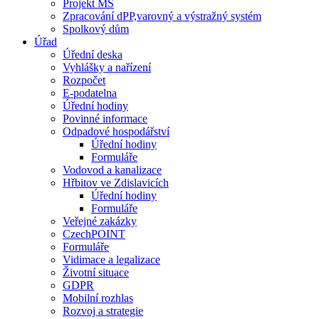
Projekt MŠ
Zpracování dPP,varovný a výstražný systém
Spolkový dům
Úřad
Úřední deska
Vyhlášky a nařízení
Rozpočet
E-podatelna
Úřední hodiny
Povinné informace
Odpadové hospodářství
Úřední hodiny
Formuláře
Vodovod a kanalizace
Hřbitov ve Zdislavicích
Úřední hodiny
Formuláře
Veřejné zakázky
CzechPOINT
Formuláře
Vidimace a legalizace
Životní situace
GDPR
Mobilní rozhlas
Rozvoj a strategie