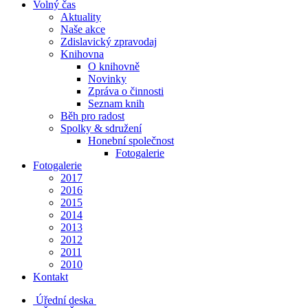
Volný čas
Aktuality
Naše akce
Zdislavický zpravodaj
Knihovna
O knihovně
Novinky
Zpráva o činnosti
Seznam knih
Běh pro radost
Spolky & sdružení
Honební společnost
Fotogalerie
Fotogalerie
2017
2016
2015
2014
2013
2012
2011
2010
Kontakt
Úřední deska