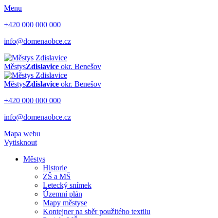
Menu
+420 000 000 000
info@domenaobce.cz
Městys
Zdislavice
okr. Benešov
Městys
Zdislavice
okr. Benešov
+420 000 000 000
info@domenaobce.cz
Mapa webu
Vytisknout
Městys
Historie
ZŠ a MŠ
Letecký snímek
Územní plán
Mapy městyse
Kontejner na sběr použitého textilu