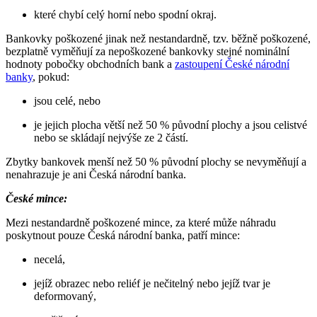
které chybí celý horní nebo spodní okraj.
Bankovky poškozené jinak než nestandardně, tzv. běžně poškozené,
bezplatně vyměňují za nepoškozené bankovky stejné nominální
hodnoty pobočky obchodních bank a
zastoupení České národní
banky
, pokud:
jsou celé, nebo
je jejich plocha větší než 50 % původní plochy a jsou celistvé
nebo se skládají nejvýše ze 2 částí.
Zbytky bankovek menší než 50 % původní plochy se nevyměňují a
nenahrazuje je ani Česká národní banka.
České mince:
Mezi nestandardně poškozené mince, za které může náhradu
poskytnout pouze Česká národní banka, patří mince:
necelá,
jejíž obrazec nebo reliéf je nečitelný nebo jejíž tvar je
deformovaný,