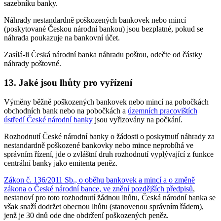
sazebníku banky.
Náhrady nestandardně poškozených bankovek nebo mincí
(poskytované Českou národní bankou) jsou bezplatné, pokud se
náhrada poukazuje na bankovní účet.
Zasílá-li Česká národní banka náhradu poštou, odečte od částky
náhrady poštovné.
13. Jaké jsou lhůty pro vyřízení
Výměny běžně poškozených bankovek nebo mincí na pobočkách
obchodních bank nebo na pobočkách a
územních pracovištích
ústředí České národní banky
jsou vyřizovány na počkání.
Rozhodnutí České národní banky o žádosti o poskytnutí náhrady za
nestandardně poškozené bankovky nebo mince neprobíhá ve
správním řízení, jde o zvláštní druh rozhodnutí vyplývající z funkce
centrální banky jako emitenta peněz.
Zákon č. 136/2011 Sb., o oběhu bankovek a mincí a o změně
zákona o České národní bance, ve znění pozdějších předpisů
,
nestanoví pro toto rozhodnutí žádnou lhůtu, Česká národní banka se
však snaží dodržet obecnou lhůtu (stanovenou správním řádem),
jenž je 30 dnů ode dne obdržení poškozených peněz.