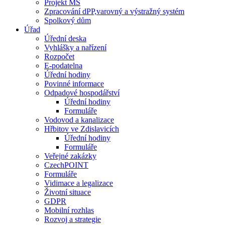
Projekt MŠ
Zpracování dPP,varovný a výstražný systém
Spolkový dům
Úřad
Úřední deska
Vyhlášky a nařízení
Rozpočet
E-podatelna
Úřední hodiny
Povinné informace
Odpadové hospodářství
Úřední hodiny
Formuláře
Vodovod a kanalizace
Hřbitov ve Zdislavicích
Úřední hodiny
Formuláře
Veřejné zakázky
CzechPOINT
Formuláře
Vidimace a legalizace
Životní situace
GDPR
Mobilní rozhlas
Rozvoj a strategie