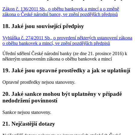
Zákon č. 136/2011 Sb., o oběhu bankovek a mincí a o změně
zákona o České národní bance, ve znění pozdějších předpisů
18. Jaké jsou související předpisy
Vyhláška č. 274/2011 Sb., o provedení některých ustanovení zákona
o oběhu bankovek a mincí, ve znění pozdějších předpisů
Úřední sdělení České národní banky (ze dne 21. prosince 2016) k
některým ustanovením zákona o oběhu bankovek a mincí
19. Jaké jsou opravné prostředky a jak se uplatňují
Opravné prostředky nejsou stanoveny.
20. Jaké sankce mohou být uplatněny v případě
nedodržení povinností
Sankce nejsou stanoveny.
21. Nejčastější dotazy