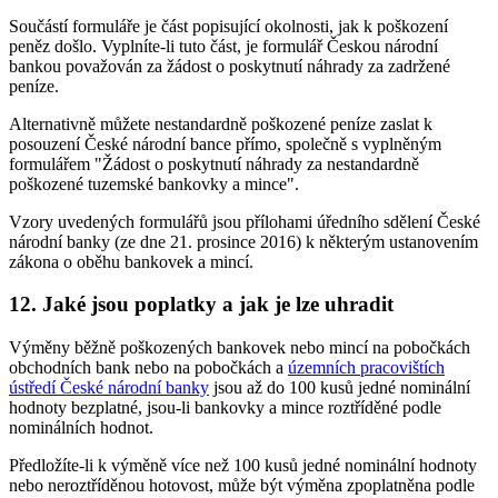
Součástí formuláře je část popisující okolnosti, jak k poškození
peněz došlo. Vyplníte-li tuto část, je formulář Českou národní
bankou považován za žádost o poskytnutí náhrady za zadržené
peníze.
Alternativně můžete nestandardně poškozené peníze zaslat k
posouzení České národní bance přímo, společně s vyplněným
formulářem "Žádost o poskytnutí náhrady za nestandardně
poškozené tuzemské bankovky a mince".
Vzory uvedených formulářů jsou přílohami úředního sdělení České
národní banky (ze dne 21. prosince 2016) k některým ustanovením
zákona o oběhu bankovek a mincí.
12. Jaké jsou poplatky a jak je lze uhradit
Výměny běžně poškozených bankovek nebo mincí na pobočkách
obchodních bank nebo na pobočkách a
územních pracovištích
ústředí České národní banky
jsou až do 100 kusů jedné nominální
hodnoty bezplatné, jsou-li bankovky a mince roztříděné podle
nominálních hodnot.
Předložíte-li k výměně více než 100 kusů jedné nominální hodnoty
nebo neroztříděnou hotovost, může být výměna zpoplatněna podle