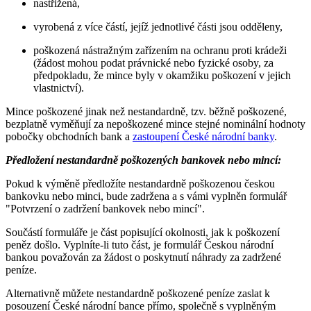
nastřižená,
vyrobená z více částí, jejíž jednotlivé části jsou odděleny,
poškozená nástražným zařízením na ochranu proti krádeži
(žádost mohou podat právnické nebo fyzické osoby, za
předpokladu, že mince byly v okamžiku poškození v jejich
vlastnictví).
Mince poškozené jinak než nestandardně, tzv. běžně poškozené,
bezplatně vyměňují za nepoškozené mince stejné nominální hodnoty
pobočky obchodních bank a
zastoupení České národní banky
.
Předložení nestandardně poškozených bankovek nebo mincí:
Pokud k výměně předložíte nestandardně poškozenou českou
bankovku nebo minci, bude zadržena a s vámi vyplněn formulář
"Potvrzení o zadržení bankovek nebo mincí".
Součástí formuláře je část popisující okolnosti, jak k poškození
peněz došlo. Vyplníte-li tuto část, je formulář Českou národní
bankou považován za žádost o poskytnutí náhrady za zadržené
peníze.
Alternativně můžete nestandardně poškozené peníze zaslat k
posouzení České národní bance přímo, společně s vyplněným