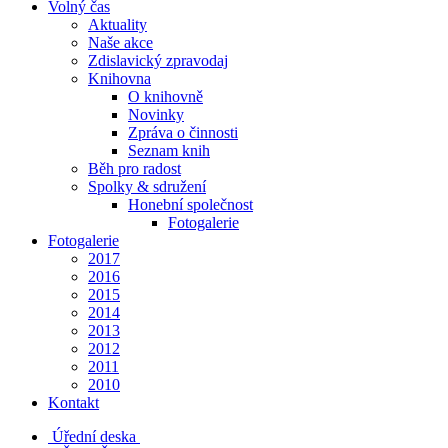
Volný čas
Aktuality
Naše akce
Zdislavický zpravodaj
Knihovna
O knihovně
Novinky
Zpráva o činnosti
Seznam knih
Běh pro radost
Spolky & sdružení
Honební společnost
Fotogalerie
Fotogalerie
2017
2016
2015
2014
2013
2012
2011
2010
Kontakt
Úřední deska