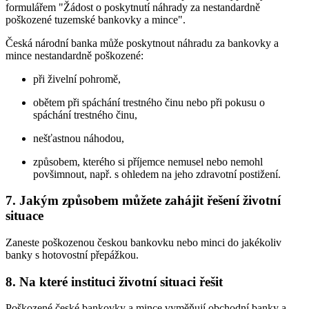
formulářem "Žádost o poskytnutí náhrady za nestandardně
poškozené tuzemské bankovky a mince".
Česká národní banka může poskytnout náhradu za bankovky a
mince nestandardně poškozené:
při živelní pohromě,
obětem při spáchání trestného činu nebo při pokusu o
spáchání trestného činu,
nešťastnou náhodou,
způsobem, kterého si příjemce nemusel nebo nemohl
povšimnout, např. s ohledem na jeho zdravotní postižení.
7. Jakým způsobem můžete zahájit řešení životní
situace
Zaneste poškozenou českou bankovku nebo minci do jakékoliv
banky s hotovostní přepážkou.
8. Na které instituci životní situaci řešit
Poškozené české bankovky a mince vyměňují obchodní banky a