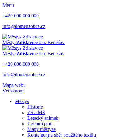
Menu
+420 000 000 000
info@domenaobce.cz
Městys
Zdislavice
okr. Benešov
Městys
Zdislavice
okr. Benešov
+420 000 000 000
info@domenaobce.cz
Mapa webu
Vytisknout
Městys
Historie
ZŠ a MŠ
Letecký snímek
Územní plán
Mapy městyse
Kontejner na sběr použitého textilu