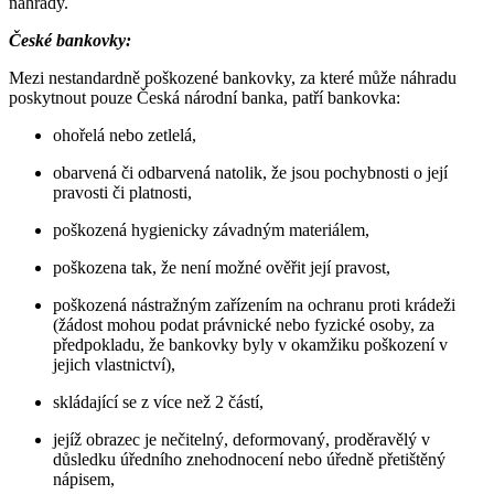
náhrady.
České bankovky:
Mezi nestandardně poškozené bankovky, za které může náhradu
poskytnout pouze Česká národní banka, patří bankovka:
ohořelá nebo zetlelá,
obarvená či odbarvená natolik, že jsou pochybnosti o její
pravosti či platnosti,
poškozená hygienicky závadným materiálem,
poškozena tak, že není možné ověřit její pravost,
poškozená nástražným zařízením na ochranu proti krádeži
(žádost mohou podat právnické nebo fyzické osoby, za
předpokladu, že bankovky byly v okamžiku poškození v
jejich vlastnictví),
skládající se z více než 2 částí,
jejíž obrazec je nečitelný, deformovaný, proděravělý v
důsledku úředního znehodnocení nebo úředně přetištěný
nápisem,