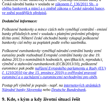
Česká národní banka v souladu se
zákonem č. 136/2011 Sb., o
oběhu bankovek a mincí a o změně zákona o České národní bance,
ve znění pozdějších předpisů
.
Dodatečné informace:
Poškozené bankovky a mince cizích měn vyměňují centrální - emisní
banky příslušných zemí v souladu s platnými právními předpisy
těchto zemí. Některé české obchodní banky vykupují poškozené
bankovky cizí měny za poplatek podle svého sazebníku.
Poškozené eurobankovky vyměňují národní centrální banky zemí
eurozóny podle rozhodnutí Evropské centrální banky (ze dne 19.
dubna 2013) o nominálních hodnotách, specifikacích, reprodukci,
výměně a stahování eurobankovek (ECB/2013/10), poškozené
euromince pak podle
nařízení Evropského parlamentu a Rady (EU)
č. 1210/2010 (ze dne 15. prosince 2010) o ověřování pravosti
euromincí a o zacházení s euromincemi nevhodnými pro oběh
.
Postup při výměně je popsán - např. na
internetových stránkách
Národné banky Slovenska
nebo
Deutsche Bundesbank
.
9. Kde, s kým a kdy životní situaci řešit