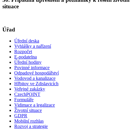
situace
Úřad
Úřední deska
Vyhlášky a nařízení
Rozpočet
E-podatelna
Úřední hodiny
Povinné informace
Odpadové hospodářství
Vodovod a kanalizace
Hřbitov ve Zdislavicích
Veřejné zakázky
CzechPOINT
Formuláře
Vidimace a legalizace
Životní situace
GDPR
Mobilní rozhlas
Rozvoj a strategie