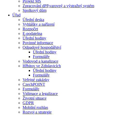
Projekt MŠ
Zpracování dPP,varovný a výstražný systém
Spolkový dům
Úřad
Úřední deska
Vyhlášky a nařízení
Rozpočet
E-podatelna
Úřední hodiny
Povinné informace
Odpadové hospodářství
Úřední hodiny
Formuláře
Vodovod a kanalizace
Hřbitov ve Zdislavicích
Úřední hodiny
Formuláře
Veřejné zakázky
CzechPOINT
Formuláře
Vidimace a legalizace
Životní situace
GDPR
Mobilní rozhlas
Rozvoj a strategie