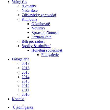
Volný čas
Aktuality
Naše akce
Zdislavický zpravodaj
Knihovna
O knihovně
Novinky
Zpráva o činnosti
Seznam knih
Běh pro radost
Spolky & sdružení
Honební společnost
Fotogalerie
Fotogalerie
2017
2016
2015
2014
2013
2012
2011
2010
Kontakt
Úřední deska