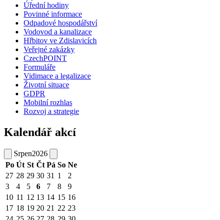
Úřední hodiny
Povinné informace
Odpadové hospodářství
Vodovod a kanalizace
Hřbitov ve Zdislavicích
Veřejné zakázky
CzechPOINT
Formuláře
Vidimace a legalizace
Životní situace
GDPR
Mobilní rozhlas
Rozvoj a strategie
Kalendář akcí
Srpen
2026
Po
Út
St
Čt
Pá
So
Ne
27
28
29
30
31
1
2
3
4
5
6
7
8
9
10
11
12
13
14
15
16
17
18
19
20
21
22
23
24
25
26
27
28
29
30