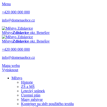
Menu
+420 000 000 000
info@domenaobce.cz
Městys
Zdislavice
okr. Benešov
Městys
Zdislavice
okr. Benešov
+420 000 000 000
info@domenaobce.cz
Mapa webu
Vytisknout
Městys
Historie
ZŠ a MŠ
Letecký snímek
Územní plán
Mapy městyse
Kontejner na sběr použitého textilu