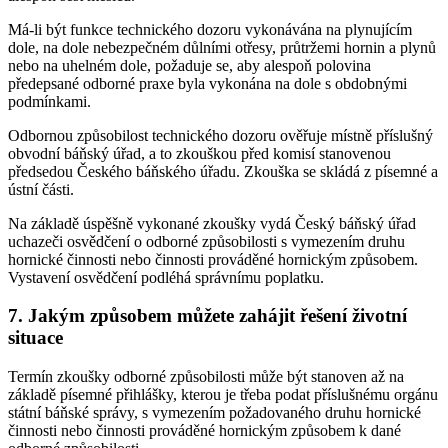
Má-li být funkce technického dozoru vykonávána na plynujícím
dole, na dole nebezpečném důlními otřesy, průtržemi hornin a plynů
nebo na uhelném dole, požaduje se, aby alespoň polovina
předepsané odborné praxe byla vykonána na dole s obdobnými
podmínkami.
Odbornou způsobilost technického dozoru ověřuje místně příslušný
obvodní báňský úřad, a to zkouškou před komisí stanovenou
předsedou Českého báňského úřadu. Zkouška se skládá z písemné a
ústní části.
Na základě úspěšně vykonané zkoušky vydá Český báňský úřad
uchazeči osvědčení o odborné způsobilosti s vymezením druhu
hornické činnosti nebo činnosti prováděné hornickým způsobem.
Vystavení osvědčení podléhá správnímu poplatku.
7. Jakým způsobem můžete zahájit řešení životní
situace
Termín zkoušky odborné způsobilosti může být stanoven až na
základě písemné přihlášky, kterou je třeba podat příslušnému orgánu
státní báňské správy, s vymezením požadovaného druhu hornické
činnosti nebo činnosti prováděné hornickým způsobem k dané