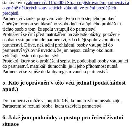
stanoveným
zákonem č. 115/2006 Sb., o registrovaném partnerství a
o změně některých souvisejících zákonů, ve znění pozdějších
předpisů
.
Partnerství vzniká projevem vůle dvou osob stejného pohlaví
činěným formou souhlasného svobodného a úplného prohlášení
těchto osob o tom, že spolu vstupují do partnerství.
Prohlášení se činí před matrikářem na základě otázky, položené
osobám vstupujícím do partnerství, zda chtějí spolu vstoupit do
partnerství. Dříve, než učiní prohlášení, osoby vstupující do
partnerství výslovně uvedou, že jim nejsou známy okolnosti
vylučující vstup do partnerství.
Protokol, který se o prohlášení sepisuje, podepisují osoby vstupující
do partnerství, matrikář, tlumočník, je-li jeho přítomnost nutná.
Partnerství se zapíše do knihy registrovaného partnerství.
5. Kdo je oprávněn v této věci jednat (podat žádost
apod.)
Do partnerství může vstoupit každý, komu to zákon nezakazuje.
Partnerem se rozumí osoba, která uzavřela partnerství.
6. Jaké jsou podmínky a postup pro řešení životní
situace