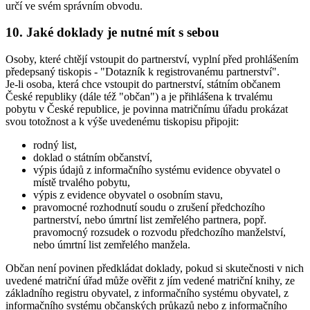
určí ve svém správním obvodu.
10. Jaké doklady je nutné mít s sebou
Osoby, které chtějí vstoupit do partnerství, vyplní před prohlášením
předepsaný tiskopis - "Dotazník k registrovanému partnerství".
Je-li osoba, která chce vstoupit do partnerství, státním občanem
České republiky (dále též "občan") a je přihlášena k trvalému
pobytu v České republice, je povinna matričnímu úřadu prokázat
svou totožnost a k výše uvedenému tiskopisu připojit:
rodný list,
doklad o státním občanství,
výpis údajů z informačního systému evidence obyvatel o
místě trvalého pobytu,
výpis z evidence obyvatel o osobním stavu,
pravomocné rozhodnutí soudu o zrušení předchozího
partnerství, nebo úmrtní list zemřelého partnera, popř.
pravomocný rozsudek o rozvodu předchozího manželství,
nebo úmrtní list zemřelého manžela.
Občan není povinen předkládat doklady, pokud si skutečnosti v nich
uvedené matriční úřad může ověřit z jím vedené matriční knihy, ze
základního registru obyvatel, z informačního systému obyvatel, z
informačního systému občanských průkazů nebo z informačního