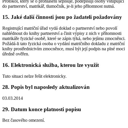
Protokol, který se o prohlášení sepisuje, podepisují osoby vstupující
do partnerství, matrikář, tlumočník, je-li jeho přítomnost nutná.
15. Jaké další činnosti jsou po žadateli požadovány
Registrující matriční úřad vydá doklad o partnerství nebo povolí
nahlédnout do knihy partnerství a činit výpisy z nich v přítomnosti
matrikáře fyzické osobě, které se zápis týká, nebo jejímu zmocněnci.
Požádá-li tato fyzická osoba o vydání matričního dokladu z matriční
knihy prostřednictvím zmocněnce, musí být její podpis na plné moci
úředně ověřen.
16. Elektronická služba, kterou lze využít
Tuto situaci nelze řešit elektronicky.
28. Popis byl naposledy aktualizován
03.03.2014
29. Datum konce platnosti popisu
Bez časového omezení.