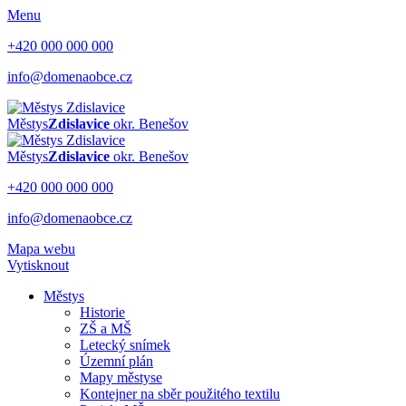
Menu
+420 000 000 000
info@domenaobce.cz
Městys
Zdislavice
okr. Benešov
Městys
Zdislavice
okr. Benešov
+420 000 000 000
info@domenaobce.cz
Mapa webu
Vytisknout
Městys
Historie
ZŠ a MŠ
Letecký snímek
Územní plán
Mapy městyse
Kontejner na sběr použitého textilu