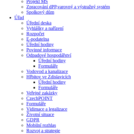
Projekt MŠ
Zpracování dPP,varovný a výstražný systém
Spolkový dům
Úřad
Úřední deska
Vyhlášky a nařízení
Rozpočet
E-podatelna
Úřední hodiny
Povinné informace
Odpadové hospodářství
Úřední hodiny
Formuláře
Vodovod a kanalizace
Hřbitov ve Zdislavicích
Úřední hodiny
Formuláře
Veřejné zakázky
CzechPOINT
Formuláře
Vidimace a legalizace
Životní situace
GDPR
Mobilní rozhlas
Rozvoj a strategie