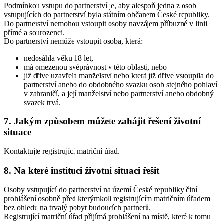
Podmínkou vstupu do partnerství je, aby alespoň jedna z osob
vstupujících do partnerství byla státním občanem České republiky.
Do partnerství nemohou vstoupit osoby navzájem příbuzné v linii
přímé a sourozenci.
Do partnerství nemůže vstoupit osoba, která:
nedosáhla věku 18 let,
má omezenou svéprávnost v této oblasti, nebo
již dříve uzavřela manželství nebo která již dříve vstoupila do
partnerství anebo do obdobného svazku osob stejného pohlaví
v zahraničí, a její manželství nebo partnerství anebo obdobný
svazek trvá.
7. Jakým způsobem můžete zahájit řešení životní
situace
Kontaktujte registrující matriční úřad.
8. Na které instituci životní situaci řešit
Osoby vstupující do partnerství na území České republiky činí
prohlášení osobně před kterýmkoli registrujícím matričním úřadem
bez ohledu na trvalý pobyt budoucích partnerů.
Registrující matriční úřad přijímá prohlášení na místě, které k tomu