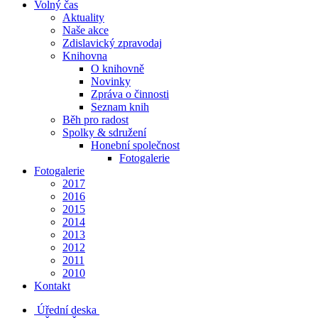
Volný čas
Aktuality
Naše akce
Zdislavický zpravodaj
Knihovna
O knihovně
Novinky
Zpráva o činnosti
Seznam knih
Běh pro radost
Spolky & sdružení
Honební společnost
Fotogalerie
Fotogalerie
2017
2016
2015
2014
2013
2012
2011
2010
Kontakt
Úřední deska