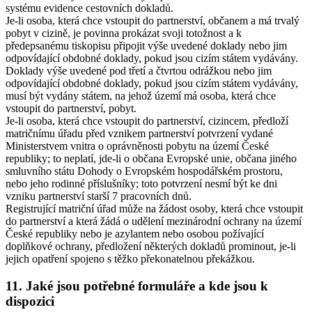
systému evidence cestovních dokladů.
Je-li osoba, která chce vstoupit do partnerství, občanem a má trvalý
pobyt v cizině, je povinna prokázat svoji totožnost a k
předepsanému tiskopisu připojit výše uvedené doklady nebo jim
odpovídající obdobné doklady, pokud jsou cizím státem vydávány.
Doklady výše uvedené pod třetí a čtvrtou odrážkou nebo jim
odpovídající obdobné doklady, pokud jsou cizím státem vydávány,
musí být vydány státem, na jehož území má osoba, která chce
vstoupit do partnerství, pobyt.
Je-li osoba, která chce vstoupit do partnerství, cizincem, předloží
matričnímu úřadu před vznikem partnerství potvrzení vydané
Ministerstvem vnitra o oprávněnosti pobytu na území České
republiky; to neplatí, jde-li o občana Evropské unie, občana jiného
smluvního státu Dohody o Evropském hospodářském prostoru,
nebo jeho rodinné příslušníky; toto potvrzení nesmí být ke dni
vzniku partnerství starší 7 pracovních dnů.
Registrující matriční úřad může na žádost osoby, která chce vstoupit
do partnerství a která žádá o udělení mezinárodní ochrany na území
České republiky nebo je azylantem nebo osobou požívající
doplňkové ochrany, předložení některých dokladů prominout, je-li
jejich opatření spojeno s těžko překonatelnou překážkou.
11. Jaké jsou potřebné formuláře a kde jsou k
dispozici