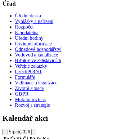
Úřad
Úřední deska
Vyhlášky a nařízení
Rozpočet
E-podatelna
Úřední hodiny
Povinné informace
Odpadové hospodářství
Vodovod a kanalizace
Hřbitov ve Zdislavicích
Veřejné zakázky
CzechPOINT
Formuláře
Vidimace a legalizace
Životní situace
GDPR
Mobilní rozhlas
Rozvoj a strategie
Kalendář akcí
Srpen
2026
Po
Út
St
Čt
Pá
So
Ne