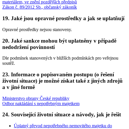
materiálem, ve znění pozdějších předpisů
Zákon č. 89/2012 Sb., občanský zákoník
19. Jaké jsou opravné prostředky a jak se uplatňují
Opravné prostředky nejsou stanoveny.
20. Jaké sankce mohou být uplatněny v případě
nedodržení povinností
Dle podmínek stanovených v bližších podmínkách pro veřejnou
soutěž.
23. Informace o popisovaném postupu (o řešení
životní situace) je možné získat také z jiných zdrojů
a v jiné formě
Ministerstvo obrany České republiky
Odbor nakládání s nepotřebným majetkem
24. Související životní situace a návody, jak je řešit
Úplatný převod nepotřebného nemovitého majetku do