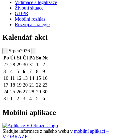
Vidimace a legalizace
Životní situace
GDPR
Mobilní rozhlas
Rozvoj a strategie
Kalendář akcí
Srpen
2026
Po
Út
St
Čt
Pá
So
Ne
27
28
29
30
31
1
2
3
4
5
6
7
8
9
10
11
12
13
14
15
16
17
18
19
20
21
22
23
24
25
26
27
28
29
30
31
1
2
3
4
5
6
Mobilní aplikace
Sledujte informace z našeho webu v
mobilní aplikaci –
V OBRAZE.