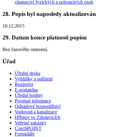
vlastnictví fyzických a právnických osob
28. Popis byl naposledy aktualizován
10.12.2015
29. Datum konce platnosti popisu
Bez časového omezení.
Úřad
Úřední deska
Vyhlášky a nařízení
Rozpočet
E-podatelna
Úřední hodiny
Povinné informace
Odpadové hospodářství
Vodovod a kanalizace
Hřbitov ve Zdislavicích
Veřejné zakázky
CzechPOINT
Formuláře