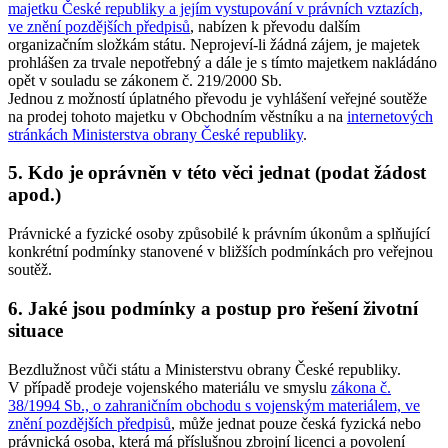
majetku České republiky a jejím vystupování v právních vztazích,
ve znění pozdějších předpisů
, nabízen k převodu dalším
organizačním složkám státu. Neprojeví-li žádná zájem, je majetek
prohlášen za trvale nepotřebný a dále je s tímto majetkem nakládáno
opět v souladu se zákonem č. 219/2000 Sb.
Jednou z možností úplatného převodu je vyhlášení veřejné soutěže
na prodej tohoto majetku v Obchodním věstníku a na
internetových
stránkách Ministerstva obrany České republiky
.
5. Kdo je oprávněn v této věci jednat (podat žádost
apod.)
Právnické a fyzické osoby způsobilé k právním úkonům a splňující
konkrétní podmínky stanovené v bližších podmínkách pro veřejnou
soutěž.
6. Jaké jsou podmínky a postup pro řešení životní
situace
Bezdlužnost vůči státu a Ministerstvu obrany České republiky.
V případě prodeje vojenského materiálu ve smyslu
zákona č.
38/1994 Sb., o zahraničním obchodu s vojenským materiálem, ve
znění pozdějších předpisů
, může jednat pouze česká fyzická nebo
právnická osoba, která má příslušnou zbrojní licenci a povolení