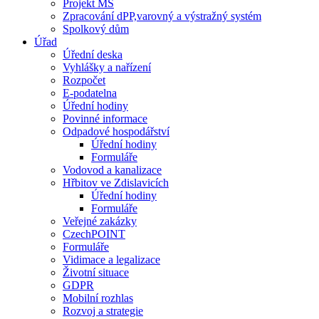
Projekt MŠ
Zpracování dPP,varovný a výstražný systém
Spolkový dům
Úřad
Úřední deska
Vyhlášky a nařízení
Rozpočet
E-podatelna
Úřední hodiny
Povinné informace
Odpadové hospodářství
Úřední hodiny
Formuláře
Vodovod a kanalizace
Hřbitov ve Zdislavicích
Úřední hodiny
Formuláře
Veřejné zakázky
CzechPOINT
Formuláře
Vidimace a legalizace
Životní situace
GDPR
Mobilní rozhlas
Rozvoj a strategie