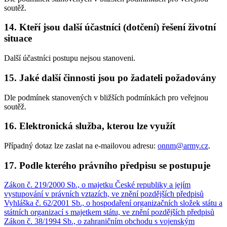
soutěž.
14. Kteří jsou další účastníci (dotčení) řešení životní
situace
Další účastníci postupu nejsou stanoveni.
15. Jaké další činnosti jsou po žadateli požadovány
Dle podmínek stanovených v bližších podmínkách pro veřejnou
soutěž.
16. Elektronická služba, kterou lze využít
Případný dotaz lze zaslat na e-mailovou adresu:
onnm@army.cz
.
17. Podle kterého právního předpisu se postupuje
Zákon č. 219/2000 Sb., o majetku České republiky a jejím
vystupování v právních vztazích, ve znění pozdějších předpisů
Vyhláška č. 62/2001 Sb., o hospodaření organizačních složek státu a
státních organizací s majetkem státu, ve znění pozdějších předpisů
Zákon č. 38/1994 Sb., o zahraničním obchodu s vojenským