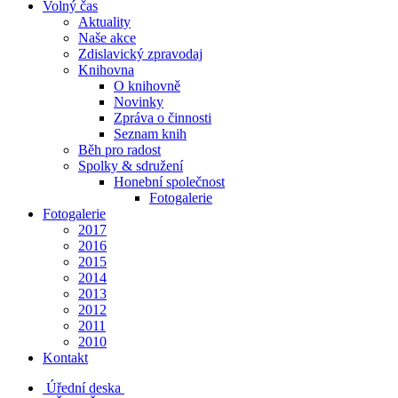
Volný čas
Aktuality
Naše akce
Zdislavický zpravodaj
Knihovna
O knihovně
Novinky
Zpráva o činnosti
Seznam knih
Běh pro radost
Spolky & sdružení
Honební společnost
Fotogalerie
Fotogalerie
2017
2016
2015
2014
2013
2012
2011
2010
Kontakt
Úřední deska