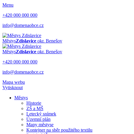
Menu
+420 000 000 000
info@domenaobce.cz
Městys
Zdislavice
okr. Benešov
Městys
Zdislavice
okr. Benešov
+420 000 000 000
info@domenaobce.cz
Mapa webu
Vytisknout
Městys
Historie
ZŠ a MŠ
Letecký snímek
Územní plán
Mapy městyse
Kontejner na sběr použitého textilu