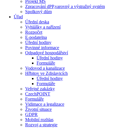
Projekt MŠ
Zpracování dPP,varovný a výstražný systém
Spolkový dům
Úřad
Úřední deska
Vyhlášky a nařízení
Rozpočet
E-podatelna
Úřední hodiny
Povinné informace
Odpadové hospodářství
Úřední hodiny
Formuláře
Vodovod a kanalizace
Hřbitov ve Zdislavicích
Úřední hodiny
Formuláře
Veřejné zakázky
CzechPOINT
Formuláře
Vidimace a legalizace
Životní situace
GDPR
Mobilní rozhlas
Rozvoj a strategie