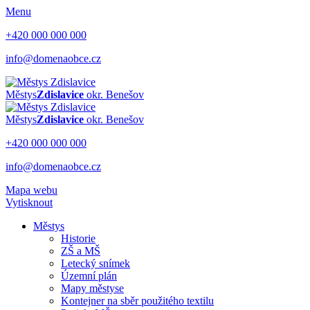
Menu
+420 000 000 000
info@domenaobce.cz
Městys
Zdislavice
okr. Benešov
Městys
Zdislavice
okr. Benešov
+420 000 000 000
info@domenaobce.cz
Mapa webu
Vytisknout
Městys
Historie
ZŠ a MŠ
Letecký snímek
Územní plán
Mapy městyse
Kontejner na sběr použitého textilu