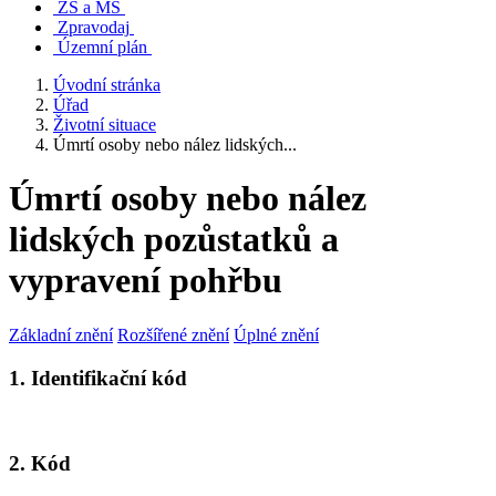
ZŠ a MŠ
Zpravodaj
Územní plán
Úvodní stránka
Úřad
Životní situace
Úmrtí osoby nebo nález lidských...
Úmrtí osoby nebo nález
lidských pozůstatků a
vypravení pohřbu
Základní znění
Rozšířené znění
Úplné znění
1. Identifikační kód
2. Kód