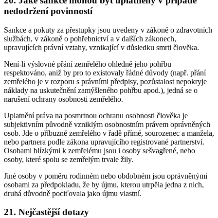
20. Jaké sankce mohou být uplatněny v případě
nedodržení povinností
Sankce a pokuty za přestupky jsou uvedeny v zákoně o zdravotních
službách, v zákoně o pohřebnictví a v dalších zákonech,
upravujících právní vztahy, vznikající v důsledku smrti člověka.
Není-li výslovné přání zemřelého ohledně jeho pohřbu
respektováno, aniž by pro to existovaly řádné důvody (např. přání
zemřelého je v rozporu s právními předpisy, pozůstalost nepokryje
náklady na uskutečnění zamýšleného pohřbu apod.), jedná se o
narušení ochrany osobnosti zemřelého.
Uplatnění práva na posmrtnou ochranu osobnosti člověka je
subjektivním původně vzniklým osobnostním právem oprávněných
osob. Jde o příbuzné zemřelého v řadě přímé, sourozenec a manžela,
nebo partnera podle zákona upravujícího registrované partnerství.
Osobami blízkými k zemřelému jsou i osoby sešvagřené, nebo
osoby, které spolu se zemřelým trvale žily.
Jiné osoby v poměru rodinném nebo obdobném jsou oprávněnými
osobami za předpokladu, že by újmu, kterou utrpěla jedna z nich,
druhá důvodně pociťovala jako újmu vlastní.
21. Nejčastější dotazy