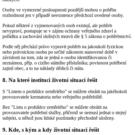
Osoby ve vymezené posloupnosti pozdější mohou o pohřbu
rozhodnout jen v případě neexistence předchozí uvedené osoby.
Pokud některé z vyjmenovaných osob existují, ale pohřeb
nevypraví, postupuje se v zájmu ochrany veřejného zdraví a
pořádku a zachování slušných mravů dle § 5 zákona o pohřebnictví.
Podle něj přechází právo vypravit pohřeb na jakoukoli fyzickou
nebo právnickou osobu po určité zákonem stanovené době v
závislosti na tom, zda se jedná o osobu identifikovanou či
neznámou, příp. o cizího státního příslušníka; povinnost pohřbení
zajistí obec, a to na náklady dědiců či státu.
8. Na které instituci životní situaci řešit
S "Listem o prohlídce zemřelého" se můžete obrátit na jakéhokoli
provozovatele krematoria nebo veřejného pohřebiště.
Bez "Listu o prohlídce zemřelého" se můžete obrátit na
provozovatele pohřební služby, přičemž se nemusí jednat o stejný
subjekt, u něhož jsou lidské pozůstatky přechodně uloženy.
9. Kde, s kým a kdy životní situaci řešit