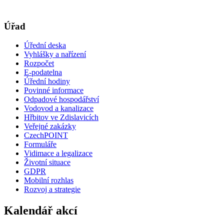
Úřad
Úřední deska
Vyhlášky a nařízení
Rozpočet
E-podatelna
Úřední hodiny
Povinné informace
Odpadové hospodářství
Vodovod a kanalizace
Hřbitov ve Zdislavicích
Veřejné zakázky
CzechPOINT
Formuláře
Vidimace a legalizace
Životní situace
GDPR
Mobilní rozhlas
Rozvoj a strategie
Kalendář akcí