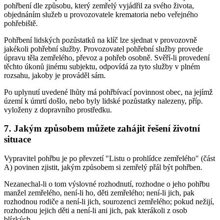
pohřbení dle způsobu, který zemřelý vyjádřil za svého života,
objednáním služeb u provozovatele krematoria nebo veřejného
pohřebiště.
Pohřbení lidských pozůstatků na klíč lze sjednat v provozovně
jakékoli pohřební služby. Provozovatel pohřební služby provede
úpravu těla zemřelého, převoz a pohřeb osobně. Svěří-li provedení
těchto úkonů jinému subjektu, odpovídá za tyto služby v plném
rozsahu, jakoby je prováděl sám.
Po uplynutí uvedené lhůty má pohřbívací povinnost obec, na jejímž
území k úmrtí došlo, nebo byly lidské pozůstatky nalezeny, příp.
vyloženy z dopravního prostředku.
7. Jakým způsobem můžete zahájit řešení životní
situace
Vypravitel pohřbu je po převzetí "Listu o prohlídce zemřelého" (část
A) povinen zjistit, jakým způsobem si zemřelý přál být pohřben.
Nezanechal-li o tom výslovné rozhodnutí, rozhodne o jeho pohřbu
manžel zemřelého, není-li ho, děti zemřelého; není-li jich, pak
rozhodnou rodiče a není-li jich, sourozenci zemřelého; pokud nežijí,
rozhodnou jejich děti a není-li ani jich, pak kterákoli z osob
blízkých.