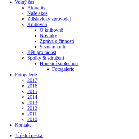
Volný čas
Aktuality
Naše akce
Zdislavický zpravodaj
Knihovna
O knihovně
Novinky
Zpráva o činnosti
Seznam knih
Běh pro radost
Spolky & sdružení
Honební společnost
Fotogalerie
Fotogalerie
2017
2016
2015
2014
2013
2012
2011
2010
Kontakt
Úřední deska