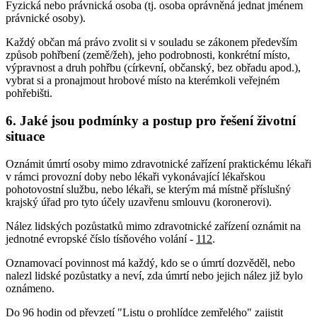
Fyzická nebo právnická osoba (tj. osoba oprávněná jednat jménem
právnické osoby).
Každý občan má právo zvolit si v souladu se zákonem především
způsob pohřbení (země/žeh), jeho podrobnosti, konkrétní místo,
výpravnost a druh pohřbu (církevní, občanský, bez obřadu apod.),
vybrat si a pronajmout hrobové místo na kterémkoli veřejném
pohřebišti.
6. Jaké jsou podmínky a postup pro řešení životní
situace
Oznámit úmrtí osoby mimo zdravotnické zařízení praktickému lékaři
v rámci provozní doby nebo lékaři vykonávající lékařskou
pohotovostní službu, nebo lékaři, se kterým má místně příslušný
krajský úřad pro tyto účely uzavřenu smlouvu (koronerovi).
Nález lidských pozůstatků mimo zdravotnické zařízení oznámit na
jednotné evropské číslo tísňového volání -
112
.
Oznamovací povinnost má každý, kdo se o úmrtí dozvěděl, nebo
nalezl lidské pozůstatky a neví, zda úmrtí nebo jejich nález již bylo
oznámeno.
Do 96 hodin od převzetí "Listu o prohlídce zemřelého" zajistit