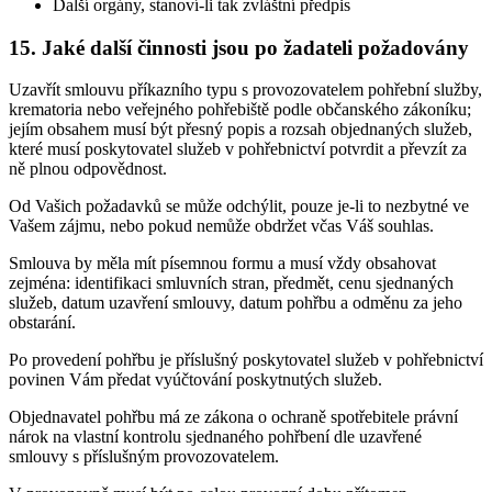
Další orgány, stanoví-li tak zvláštní předpis
15. Jaké další činnosti jsou po žadateli požadovány
Uzavřít smlouvu příkazního typu s provozovatelem pohřební služby,
krematoria nebo veřejného pohřebiště podle občanského zákoníku;
jejím obsahem musí být přesný popis a rozsah objednaných služeb,
které musí poskytovatel služeb v pohřebnictví potvrdit a převzít za
ně plnou odpovědnost.
Od Vašich požadavků se může odchýlit, pouze je-li to nezbytné ve
Vašem zájmu, nebo pokud nemůže obdržet včas Váš souhlas.
Smlouva by měla mít písemnou formu a musí vždy obsahovat
zejména: identifikaci smluvních stran, předmět, cenu sjednaných
služeb, datum uzavření smlouvy, datum pohřbu a odměnu za jeho
obstarání.
Po provedení pohřbu je příslušný poskytovatel služeb v pohřebnictví
povinen Vám předat vyúčtování poskytnutých služeb.
Objednavatel pohřbu má ze zákona o ochraně spotřebitele právní
nárok na vlastní kontrolu sjednaného pohřbení dle uzavřené
smlouvy s příslušným provozovatelem.