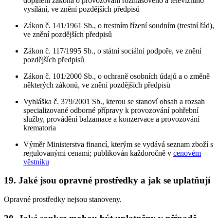
doplnění zákona o provozování rozhlasového a televizního
vysílání, ve znění pozdějších předpisů
Zákon č. 141/1961 Sb., o trestním řízení soudním (trestní řád),
ve znění pozdějších předpisů
Zákon č. 117/1995 Sb., o státní sociální podpoře, ve znění
pozdějších předpisů
Zákon č. 101/2000 Sb., o ochraně osobních údajů a o změně
některých zákonů, ve znění pozdějších předpisů
Vyhláška č. 379/2001 Sb., kterou se stanoví obsah a rozsah
specializované odborné přípravy k provozování pohřební
služby, provádění balzamace a konzervace a provozování
krematoria
Výměr Ministerstva financí, kterým se vydává seznam zboží s
regulovanými cenami; publikován každoročně v
cenovém
věstníku
19. Jaké jsou opravné prostředky a jak se uplatňují
Opravné prostředky nejsou stanoveny.