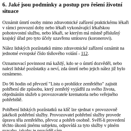
6. Jaké jsou podmínky a postup pro řešení životní
situace
Oznámit úmrtí osoby mimo zdravotnické zařízení praktickému lékaři
v rámci provozní doby nebo lékaři vykonávající lékařskou
pohotovostní službu, nebo lékaři, se kterým má místně příslušný
krajský úřad pro tyto účely uzavřenu smlouvu (koronerovi).
Nález lidských pozůstatků mimo zdravotnické zařízení oznámit na
jednotné evropské číslo tísňového volání -
112
.
Oznamovací povinnost má každý, kdo se o úmrtí dozvěděl, nebo
nalezl lidské pozůstatky a neví, zda úmrtí nebo jejich nález již bylo
oznámeno.
Do 96 hodin od převzetí "Listu o prohlídce zemřelého" zajistit
pohřbení dle způsobu, který zemřelý vyjádřil za svého života,
objednáním služeb u provozovatele krematoria nebo veřejného
pohřebiště.
Pohřbení lidských pozůstatků na klíč lze sjednat v provozovně
jakékoli pohřební služby. Provozovatel pohřební služby provede
úpravu těla zemřelého, převoz a pohřeb osobně. Svěří-li provedení
těchto úkonů jinému subjektu, odpovídá za tyto služby v plném
rozsahu, jakoby je prováděl sám.