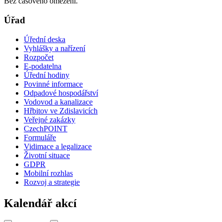
Bez časového omezení.
Úřad
Úřední deska
Vyhlášky a nařízení
Rozpočet
E-podatelna
Úřední hodiny
Povinné informace
Odpadové hospodářství
Vodovod a kanalizace
Hřbitov ve Zdislavicích
Veřejné zakázky
CzechPOINT
Formuláře
Vidimace a legalizace
Životní situace
GDPR
Mobilní rozhlas
Rozvoj a strategie
Kalendář akcí