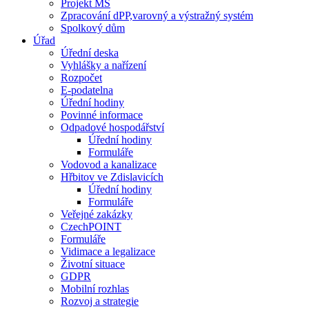
Projekt MŠ
Zpracování dPP,varovný a výstražný systém
Spolkový dům
Úřad
Úřední deska
Vyhlášky a nařízení
Rozpočet
E-podatelna
Úřední hodiny
Povinné informace
Odpadové hospodářství
Úřední hodiny
Formuláře
Vodovod a kanalizace
Hřbitov ve Zdislavicích
Úřední hodiny
Formuláře
Veřejné zakázky
CzechPOINT
Formuláře
Vidimace a legalizace
Životní situace
GDPR
Mobilní rozhlas
Rozvoj a strategie