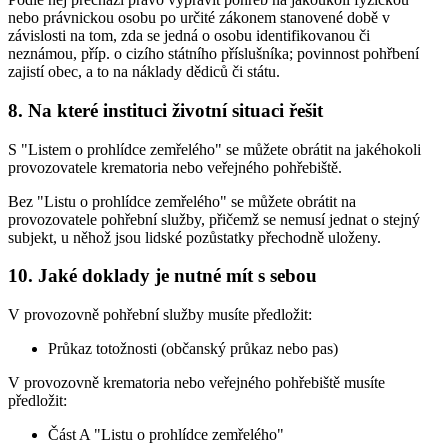
nebo právnickou osobu po určité zákonem stanovené době v
závislosti na tom, zda se jedná o osobu identifikovanou či
neznámou, příp. o cizího státního příslušníka; povinnost pohřbení
zajistí obec, a to na náklady dědiců či státu.
8. Na které instituci životní situaci řešit
S "Listem o prohlídce zemřelého" se můžete obrátit na jakéhokoli
provozovatele krematoria nebo veřejného pohřebiště.
Bez "Listu o prohlídce zemřelého" se můžete obrátit na
provozovatele pohřební služby, přičemž se nemusí jednat o stejný
subjekt, u něhož jsou lidské pozůstatky přechodně uloženy.
10. Jaké doklady je nutné mít s sebou
V provozovně pohřební služby musíte předložit:
Průkaz totožnosti (občanský průkaz nebo pas)
V provozovně krematoria nebo veřejného pohřebiště musíte
předložit:
Část A "Listu o prohlídce zemřelého"