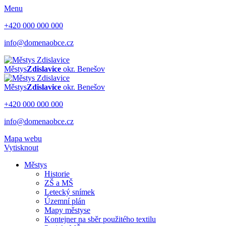
Menu
+420 000 000 000
info@domenaobce.cz
Městys
Zdislavice
okr. Benešov
Městys
Zdislavice
okr. Benešov
+420 000 000 000
info@domenaobce.cz
Mapa webu
Vytisknout
Městys
Historie
ZŠ a MŠ
Letecký snímek
Územní plán
Mapy městyse
Kontejner na sběr použitého textilu