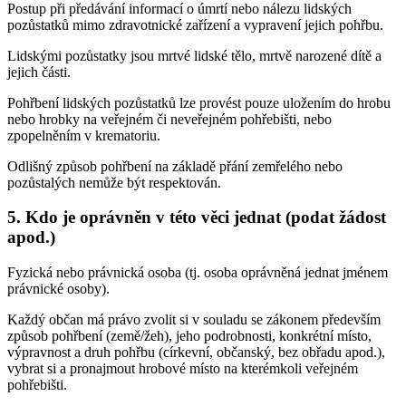
Postup při předávání informací o úmrtí nebo nálezu lidských
pozůstatků mimo zdravotnické zařízení a vypravení jejich pohřbu.
Lidskými pozůstatky jsou mrtvé lidské tělo, mrtvě narozené dítě a
jejich části.
Pohřbení lidských pozůstatků lze provést pouze uložením do hrobu
nebo hrobky na veřejném či neveřejném pohřebišti, nebo
zpopelněním v krematoriu.
Odlišný způsob pohřbení na základě přání zemřelého nebo
pozůstalých nemůže být respektován.
5. Kdo je oprávněn v této věci jednat (podat žádost
apod.)
Fyzická nebo právnická osoba (tj. osoba oprávněná jednat jménem
právnické osoby).
Každý občan má právo zvolit si v souladu se zákonem především
způsob pohřbení (země/žeh), jeho podrobnosti, konkrétní místo,
výpravnost a druh pohřbu (církevní, občanský, bez obřadu apod.),
vybrat si a pronajmout hrobové místo na kterémkoli veřejném
pohřebišti.