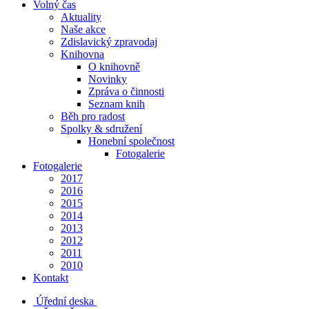
Volný čas
Aktuality
Naše akce
Zdislavický zpravodaj
Knihovna
O knihovně
Novinky
Zpráva o činnosti
Seznam knih
Běh pro radost
Spolky & sdružení
Honební společnost
Fotogalerie
Fotogalerie
2017
2016
2015
2014
2013
2012
2011
2010
Kontakt
Úřední deska