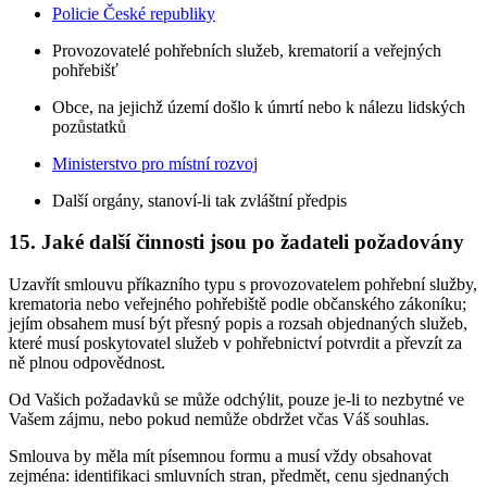
Policie České republiky
Provozovatelé pohřebních služeb, krematorií a veřejných
pohřebišť
Obce, na jejichž území došlo k úmrtí nebo k nálezu lidských
pozůstatků
Ministerstvo pro místní rozvoj
Další orgány, stanoví-li tak zvláštní předpis
15. Jaké další činnosti jsou po žadateli požadovány
Uzavřít smlouvu příkazního typu s provozovatelem pohřební služby,
krematoria nebo veřejného pohřebiště podle občanského zákoníku;
jejím obsahem musí být přesný popis a rozsah objednaných služeb,
které musí poskytovatel služeb v pohřebnictví potvrdit a převzít za
ně plnou odpovědnost.
Od Vašich požadavků se může odchýlit, pouze je-li to nezbytné ve
Vašem zájmu, nebo pokud nemůže obdržet včas Váš souhlas.
Smlouva by měla mít písemnou formu a musí vždy obsahovat
zejména: identifikaci smluvních stran, předmět, cenu sjednaných