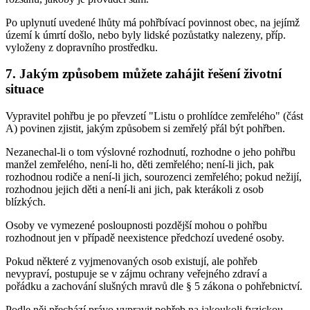
Po uplynutí uvedené lhůty má pohřbívací povinnost obec, na jejímž
území k úmrtí došlo, nebo byly lidské pozůstatky nalezeny, příp.
vyloženy z dopravního prostředku.
7. Jakým způsobem můžete zahájit řešení životní
situace
Vypravitel pohřbu je po převzetí "Listu o prohlídce zemřelého" (část
A) povinen zjistit, jakým způsobem si zemřelý přál být pohřben.
Nezanechal-li o tom výslovné rozhodnutí, rozhodne o jeho pohřbu
manžel zemřelého, není-li ho, děti zemřelého; není-li jich, pak
rozhodnou rodiče a není-li jich, sourozenci zemřelého; pokud nežijí,
rozhodnou jejich děti a není-li ani jich, pak kterákoli z osob
blízkých.
Osoby ve vymezené posloupnosti pozdější mohou o pohřbu
rozhodnout jen v případě neexistence předchozí uvedené osoby.
Pokud některé z vyjmenovaných osob existují, ale pohřeb
nevypraví, postupuje se v zájmu ochrany veřejného zdraví a
pořádku a zachování slušných mravů dle § 5 zákona o pohřebnictví.
Podle něj přechází právo vypravit pohřeb na jakoukoli fyzickou