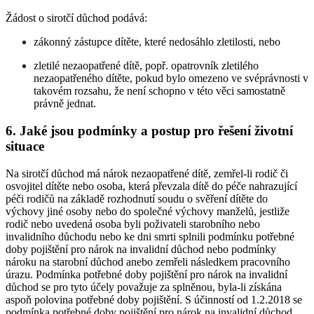
Žádost o sirotčí důchod podává:
zákonný zástupce dítěte, které nedosáhlo zletilosti, nebo
zletilé nezaopatřené dítě, popř. opatrovník zletilého
nezaopatřeného dítěte, pokud bylo omezeno ve svéprávnosti v
takovém rozsahu, že není schopno v této věci samostatně
právně jednat.
6. Jaké jsou podmínky a postup pro řešení životní
situace
Na sirotčí důchod má nárok nezaopatřené dítě, zemřel-li rodič či
osvojitel dítěte nebo osoba, která převzala dítě do péče nahrazující
péči rodičů na základě rozhodnutí soudu o svěření dítěte do
výchovy jiné osoby nebo do společné výchovy manželů, jestliže
rodič nebo uvedená osoba byli poživateli starobního nebo
invalidního důchodu nebo ke dni smrti splnili podmínku potřebné
doby pojištění pro nárok na invalidní důchod nebo podmínky
nároku na starobní důchod anebo zemřeli následkem pracovního
úrazu. Podmínka potřebné doby pojištění pro nárok na invalidní
důchod se pro tyto účely považuje za splněnou, byla-li získána
aspoň polovina potřebné doby pojištění. S účinností od 1.2.2018 se
podmínka potřebné doby pojištění pro nárok na invalidní důchod