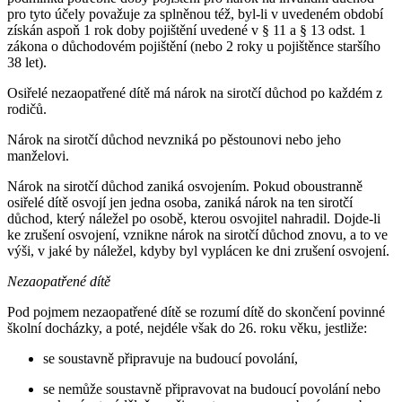
pro tyto účely považuje za splněnou též, byl-li v uvedeném období
získán aspoň 1 rok doby pojištění uvedené v § 11 a § 13 odst. 1
zákona o důchodovém pojištění (nebo 2 roky u pojištěnce staršího
38 let).
Osiřelé nezaopatřené dítě má nárok na sirotčí důchod po každém z
rodičů.
Nárok na sirotčí důchod nevzniká po pěstounovi nebo jeho
manželovi.
Nárok na sirotčí důchod zaniká osvojením. Pokud oboustranně
osiřelé dítě osvojí jen jedna osoba, zaniká nárok na ten sirotčí
důchod, který náležel po osobě, kterou osvojitel nahradil. Dojde-li
ke zrušení osvojení, vznikne nárok na sirotčí důchod znovu, a to ve
výši, v jaké by náležel, kdyby byl vyplácen ke dni zrušení osvojení.
Nezaopatřené dítě
Pod pojmem nezaopatřené dítě se rozumí dítě do skončení povinné
školní docházky, a poté, nejdéle však do 26. roku věku, jestliže:
se soustavně připravuje na budoucí povolání,
se nemůže soustavně připravovat na budoucí povolání nebo