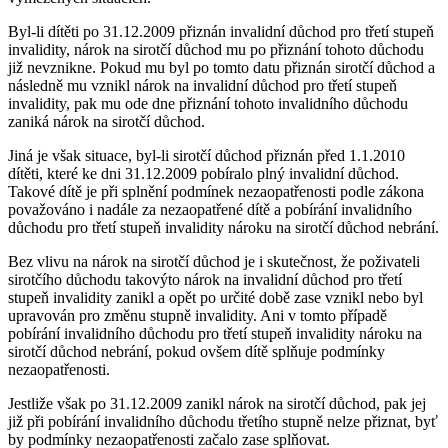
Byl-li dítěti po 31.12.2009 přiznán invalidní důchod pro třetí stupeň
invalidity, nárok na sirotčí důchod mu po přiznání tohoto důchodu
již nevznikne. Pokud mu byl po tomto datu přiznán sirotčí důchod a
následně mu vznikl nárok na invalidní důchod pro třetí stupeň
invalidity, pak mu ode dne přiznání tohoto invalidního důchodu
zaniká nárok na sirotčí důchod.
Jiná je však situace, byl-li sirotčí důchod přiznán před 1.1.2010
dítěti, které ke dni 31.12.2009 pobíralo plný invalidní důchod.
Takové dítě je při splnění podmínek nezaopatřenosti podle zákona
považováno i nadále za nezaopatřené dítě a pobírání invalidního
důchodu pro třetí stupeň invalidity nároku na sirotčí důchod nebrání.
Bez vlivu na nárok na sirotčí důchod je i skutečnost, že poživateli
sirotčího důchodu takovýto nárok na invalidní důchod pro třetí
stupeň invalidity zanikl a opět po určité době zase vznikl nebo byl
upravován pro změnu stupně invalidity. Ani v tomto případě
pobírání invalidního důchodu pro třetí stupeň invalidity nároku na
sirotčí důchod nebrání, pokud ovšem dítě splňuje podmínky
nezaopatřenosti.
Jestliže však po 31.12.2009 zanikl nárok na sirotčí důchod, pak jej
již při pobírání invalidního důchodu třetího stupně nelze přiznat, byť
by podmínky nezaopatřenosti začalo zase splňovat.