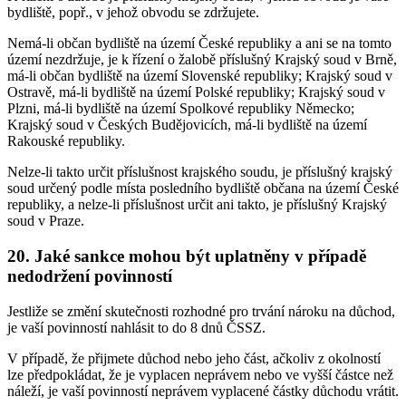
bydliště, popř., v jehož obvodu se zdržujete.
Nemá-li občan bydliště na území České republiky a ani se na tomto
území nezdržuje, je k řízení o žalobě příslušný Krajský soud v Brně,
má-li občan bydliště na území Slovenské republiky; Krajský soud v
Ostravě, má-li bydliště na území Polské republiky; Krajský soud v
Plzni, má-li bydliště na území Spolkové republiky Německo;
Krajský soud v Českých Budějovicích, má-li bydliště na území
Rakouské republiky.
Nelze-li takto určit příslušnost krajského soudu, je příslušný krajský
soud určený podle místa posledního bydliště občana na území České
republiky, a nelze-li příslušnost určit ani takto, je příslušný Krajský
soud v Praze.
20. Jaké sankce mohou být uplatněny v případě
nedodržení povinností
Jestliže se změní skutečnosti rozhodné pro trvání nároku na důchod,
je vaší povinností nahlásit to do 8 dnů ČSSZ.
V případě, že přijmete důchod nebo jeho část, ačkoliv z okolností
lze předpokládat, že je vyplacen neprávem nebo ve vyšší částce než
náleží, je vaší povinností neprávem vyplacené částky důchodu vrátit.