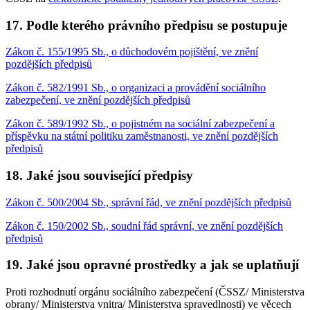
17. Podle kterého právního předpisu se postupuje
Zákon č. 155/1995 Sb., o důchodovém pojištění, ve znění
pozdějších předpisů
Zákon č. 582/1991 Sb., o organizaci a provádění sociálního
zabezpečení, ve znění pozdějších předpisů
Zákon č. 589/1992 Sb., o pojistném na sociální zabezpečení a
příspěvku na státní politiku zaměstnanosti, ve znění pozdějších
předpisů
18. Jaké jsou související předpisy
Zákon č. 500/2004 Sb., správní řád, ve znění pozdějších předpisů
Zákon č. 150/2002 Sb., soudní řád správní, ve znění pozdějších
předpisů
19. Jaké jsou opravné prostředky a jak se uplatňují
Proti rozhodnutí orgánu sociálního zabezpečení (ČSSZ/ Ministerstva
obrany/ Ministerstva vnitra/ Ministerstva spravedlnosti) ve věcech