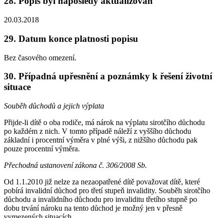
28. Popis byl naposledy aktualizován
20.03.2018
29. Datum konce platnosti popisu
Bez časového omezení.
30. Případná upřesnění a poznámky k řešení životní
situace
Souběh důchodů a jejich výplata
Přijde-li dítě o oba rodiče, má nárok na výplatu sirotčího důchodu
po každém z nich. V tomto případě náleží z vyššího důchodu
základní i procentní výměra v plné výši, z nižšího důchodu pak
pouze procentní výměra.
Přechodná ustanovení zákona č. 306/2008 Sb.
Od 1.1.2010 již nelze za nezaopatřené dítě považovat dítě, které
pobírá invalidní důchod pro třetí stupeň invalidity. Souběh sirotčího
důchodu a invalidního důchodu pro invaliditu třetího stupně po
dobu trvání nároku na tento důchod je možný jen v přesně
vymezených situacích.