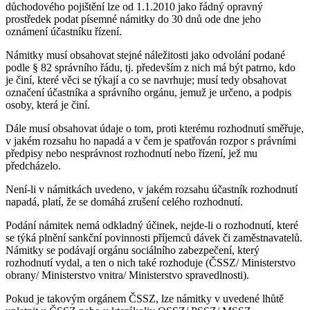
důchodového pojištění lze od 1.1.2010 jako řádný opravný
prostředek podat písemné námitky do 30 dnů ode dne jeho
oznámení účastníku řízení.
Námitky musí obsahovat stejné náležitosti jako odvolání podané
podle § 82 správního řádu, tj. především z nich má být patrno, kdo
je činí, které věci se týkají a co se navrhuje; musí tedy obsahovat
označení účastníka a správního orgánu, jemuž je určeno, a podpis
osoby, která je činí.
Dále musí obsahovat údaje o tom, proti kterému rozhodnutí směřuje,
v jakém rozsahu ho napadá a v čem je spatřován rozpor s právními
předpisy nebo nesprávnost rozhodnutí nebo řízení, jež mu
předcházelo.
Není-li v námitkách uvedeno, v jakém rozsahu účastník rozhodnutí
napadá, platí, že se domáhá zrušení celého rozhodnutí.
Podání námitek nemá odkladný účinek, nejde-li o rozhodnutí, které
se týká plnění sankční povinnosti příjemců dávek či zaměstnavatelů.
Námitky se podávají orgánu sociálního zabezpečení, který
rozhodnutí vydal, a ten o nich také rozhoduje (ČSSZ/ Ministerstvo
obrany/ Ministerstvo vnitra/ Ministerstvo spravedlnosti).
Pokud je takovým orgánem ČSSZ, lze námitky v uvedené lhůtě