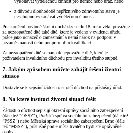
vykonávat výdělečnou činnost pro nemoc nebo úraz, nebo
z důvodu dlouhodobě nepříznivého zdravotního stavu je
neschopno vykonávat výdělečnou činnost.
Po skončení povinné školní docházky se do 18. roku věku považuje
za nezaopatřené dítě také dítě, které je vedeno v evidenci úřadu
práce jako uchazeč o zaměstnání a nemá nárok na podporu v
nezaměstnanosti nebo podporu při rekvalifikaci.
Za nezaopatřené dítě se naopak nepovažuje dítě, které je
poživatelem invalidního důchodu pro invaliditu třetího stupně.
7. Jakým způsobem můžete zahájit řešení životní
situace
Dostavte se k sepsání žádosti o sirotčí důchod na příslušný úřad.
8. Na které instituci životní situaci řešit
Žádosti o důchod sepisují okresní správy sociálního zabezpečení
(dále též "OSSZ"), Pražská správa sociálního zabezpečení (dále též
"PSSZ") nebo Městská správa sociálního zabezpečení Brno (dále
též "MSSZ"), příslušné podle místa trvalého bydliště oprávněné
osoby.