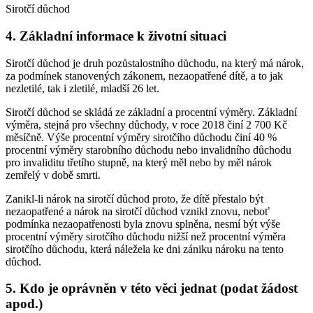
Sirotčí důchod
4. Základní informace k životní situaci
Sirotčí důchod je druh pozůstalostního důchodu, na který má nárok,
za podmínek stanovených zákonem, nezaopatřené dítě, a to jak
nezletilé, tak i zletilé, mladší 26 let.
Sirotčí důchod se skládá ze základní a procentní výměry. Základní
výměra, stejná pro všechny důchody, v roce 2018 činí 2 700 Kč
měsíčně. Výše procentní výměry sirotčího důchodu činí 40 %
procentní výměry starobního důchodu nebo invalidního důchodu
pro invaliditu třetího stupně, na který měl nebo by měl nárok
zemřelý v době smrti.
Zanikl-li nárok na sirotčí důchod proto, že dítě přestalo být
nezaopatřené a nárok na sirotčí důchod vznikl znovu, neboť
podmínka nezaopatřenosti byla znovu splněna, nesmí být výše
procentní výměry sirotčího důchodu nižší než procentní výměra
sirotčího důchodu, která náležela ke dni zániku nároku na tento
důchod.
5. Kdo je oprávněn v této věci jednat (podat žádost
apod.)