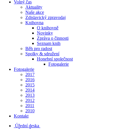
Volný čas
Aktuality
Naše akce
Zdislavický zpravodaj
Knihovna
O knihovně
Novinky
Zpráva o činnosti
Seznam knih
Běh pro radost
Spolky & sdružení
Honební společnost
Fotogalerie
Fotogalerie
2017
2016
2015
2014
2013
2012
2011
2010
Kontakt
Úřední deska