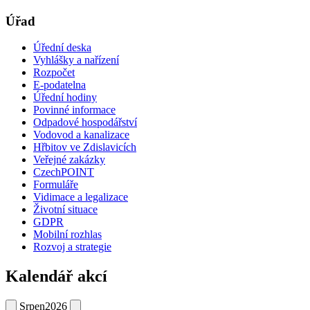
Úřad
Úřední deska
Vyhlášky a nařízení
Rozpočet
E-podatelna
Úřední hodiny
Povinné informace
Odpadové hospodářství
Vodovod a kanalizace
Hřbitov ve Zdislavicích
Veřejné zakázky
CzechPOINT
Formuláře
Vidimace a legalizace
Životní situace
GDPR
Mobilní rozhlas
Rozvoj a strategie
Kalendář akcí
Srpen
2026