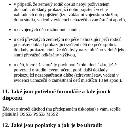
v případě, že zemřelý rodič dosud nebyl poživatelem
důchodu, doklady prokazující dobu pojištění včetně
náhradních dob pojištění (tzn. základní vojenskou službu,
dobu studia, vedení v evidenci uchazečů o zaměstnání apod.),
u osvojených dětí rozhodnutí soudu,
u dětí převzatých zemřelým do péče nahrazující péči rodičů
příslušný doklad prokazující svěření dětí do péče spolu s
doklady prokazujícími, že děti byly na zemřelého v době jeho
smrti převážně odkázány výživou,
u dětí, které již skončily povinnou školní docházku, ještě
potvrzení o studiu, event. učení, popř. další doklady
prokazující nezaopatřenost dítěte (zdravotní stav, vedení v
evidenci uchazečů o zaměstnání dětí mladších 18 let apod.).
11. Jaké jsou potřebné formuláře a kde jsou k
dispozici
Žádost o sirotčí důchod (na předepsaném tiskopisu) s vámi sepíše
příslušná OSSZ/ PSSZ/ MSSZ.
12. Jaké jsou poplatky a jak je lze uhradit