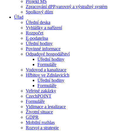
Projekt MŠ
Zpracování dPP,varovný a výstražný systém
Spolkový dům
Úřad
Úřední deska
Vyhlášky a nařízení
Rozpočet
E-podatelna
Úřední hodiny
Povinné informace
Odpadové hospodářství
Úřední hodiny
Formuláře
Vodovod a kanalizace
Hřbitov ve Zdislavicích
Úřední hodiny
Formuláře
Veřejné zakázky
CzechPOINT
Formuláře
Vidimace a legalizace
Životní situace
GDPR
Mobilní rozhlas
Rozvoj a strategie