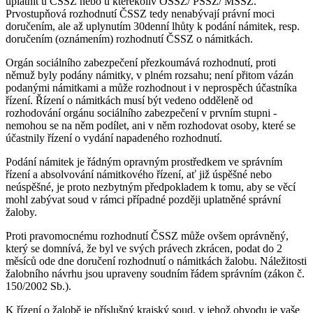
uplatnit u ČSSZ nebo u kterékoliv OSSZ/ PSSZ/ MSSZ.
Prvostupňová rozhodnutí ČSSZ tedy nenabývají právní moci
doručením, ale až uplynutím 30denní lhůty k podání námitek, resp.
doručením (oznámením) rozhodnutí ČSSZ o námitkách.
Orgán sociálního zabezpečení přezkoumává rozhodnutí, proti
němuž byly podány námitky, v plném rozsahu; není přitom vázán
podanými námitkami a může rozhodnout i v neprospěch účastníka
řízení. Řízení o námitkách musí být vedeno odděleně od
rozhodování orgánu sociálního zabezpečení v prvním stupni -
nemohou se na něm podílet, ani v něm rozhodovat osoby, které se
účastnily řízení o vydání napadeného rozhodnutí.
Podání námitek je řádným opravným prostředkem ve správním
řízení a absolvování námitkového řízení, ať již úspěšné nebo
neúspěšné, je proto nezbytným předpokladem k tomu, aby se věcí
mohl zabývat soud v rámci případné později uplatněné správní
žaloby.
Proti pravomocnému rozhodnutí ČSSZ může ovšem oprávněný,
který se domnívá, že byl ve svých právech zkrácen, podat do 2
měsíců ode dne doručení rozhodnutí o námitkách žalobu. Náležitosti
žalobního návrhu jsou upraveny soudním řádem správním (zákon č.
150/2002 Sb.).
K řízení o žalobě je příslušný krajský soud, v jehož obvodu je vaše