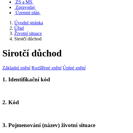
ZŠ a MŠ
Zpravodaj
Územní plán
Úvodní stránka
Úřad
Životní situace
Sirotčí důchod
Sirotčí důchod
Základní znění
Rozšířené znění
Úplné znění
1. Identifikační kód
2. Kód
3. Pojmenování (název) životní situace