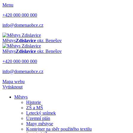
Menu
+420 000 000 000
info@domenaobce.cz
Městys
Zdislavice
okr. Benešov
Městys
Zdislavice
okr. Benešov
+420 000 000 000
info@domenaobce.cz
Mapa webu
Vytisknout
Městys
Historie
ZŠ a MŠ
Letecký snímek
Územní plán
Mapy městyse
Kontejner na sběr použitého textilu