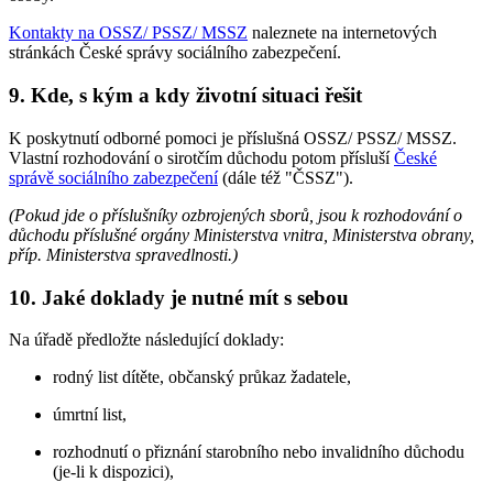
Kontakty na OSSZ/ PSSZ/ MSSZ
naleznete na internetových
stránkách České správy sociálního zabezpečení.
9. Kde, s kým a kdy životní situaci řešit
K poskytnutí odborné pomoci je příslušná OSSZ/ PSSZ/ MSSZ.
Vlastní rozhodování o sirotčím důchodu potom přísluší
České
správě sociálního zabezpečení
(dále též "ČSSZ").
(Pokud jde o příslušníky ozbrojených sborů, jsou k rozhodování o
důchodu příslušné orgány Ministerstva vnitra, Ministerstva obrany,
příp. Ministerstva spravedlnosti.)
10. Jaké doklady je nutné mít s sebou
Na úřadě předložte následující doklady:
rodný list dítěte, občanský průkaz žadatele,
úmrtní list,
rozhodnutí o přiznání starobního nebo invalidního důchodu
(je-li k dispozici),