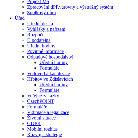
Projekt MŠ
Zpracování dPP,varovný a výstražný systém
Spolkový dům
Úřad
Úřední deska
Vyhlášky a nařízení
Rozpočet
E-podatelna
Úřední hodiny
Povinné informace
Odpadové hospodářství
Úřední hodiny
Formuláře
Vodovod a kanalizace
Hřbitov ve Zdislavicích
Úřední hodiny
Formuláře
Veřejné zakázky
CzechPOINT
Formuláře
Vidimace a legalizace
Životní situace
GDPR
Mobilní rozhlas
Rozvoj a strategie