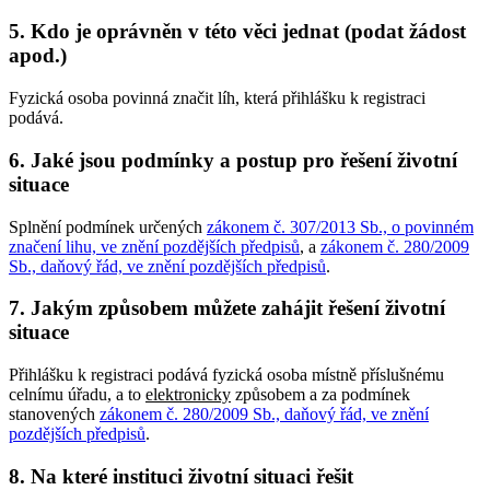
5. Kdo je oprávněn v této věci jednat (podat žádost
apod.)
Fyzická osoba povinná značit líh, která přihlášku k registraci
podává.
6. Jaké jsou podmínky a postup pro řešení životní
situace
Splnění podmínek určených
zákonem č. 307/2013 Sb., o povinném
značení lihu, ve znění pozdějších předpisů
, a
zákonem č. 280/2009
Sb., daňový řád, ve znění pozdějších předpisů
.
7. Jakým způsobem můžete zahájit řešení životní
situace
Přihlášku k registraci podává fyzická osoba místně příslušnému
celnímu úřadu, a to
elektronicky
způsobem a za podmínek
stanovených
zákonem č. 280/2009 Sb., daňový řád, ve znění
pozdějších předpisů
.
8. Na které instituci životní situaci řešit