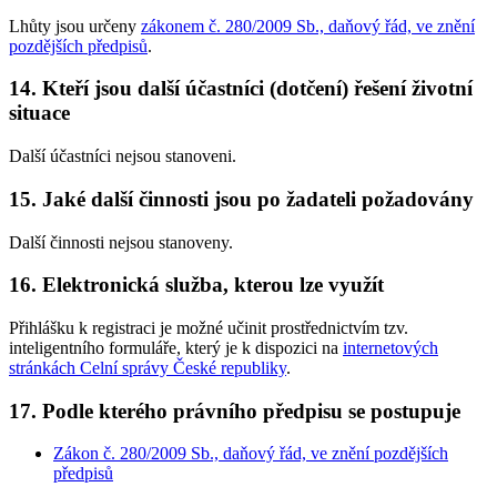
Lhůty jsou určeny
zákonem č. 280/2009 Sb., daňový řád, ve znění
pozdějších předpisů
.
14. Kteří jsou další účastníci (dotčení) řešení životní
situace
Další účastníci nejsou stanoveni.
15. Jaké další činnosti jsou po žadateli požadovány
Další činnosti nejsou stanoveny.
16. Elektronická služba, kterou lze využít
Přihlášku k registraci je možné učinit prostřednictvím tzv.
inteligentního formuláře, který je k dispozici na
internetových
stránkách Celní správy České republiky
.
17. Podle kterého právního předpisu se postupuje
Zákon č. 280/2009 Sb., daňový řád, ve znění pozdějších
předpisů