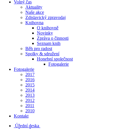
Volný čas
Aktuality
Naše akce
Zdislavický zpravodaj
Knihovna
O knihovně
Novinky
Zpráva o činnosti
Seznam knih
Běh pro radost
Spolky & sdružení
Honební společnost
Fotogalerie
Fotogalerie
2017
2016
2015
2014
2013
2012
2011
2010
Kontakt
Úřední deska