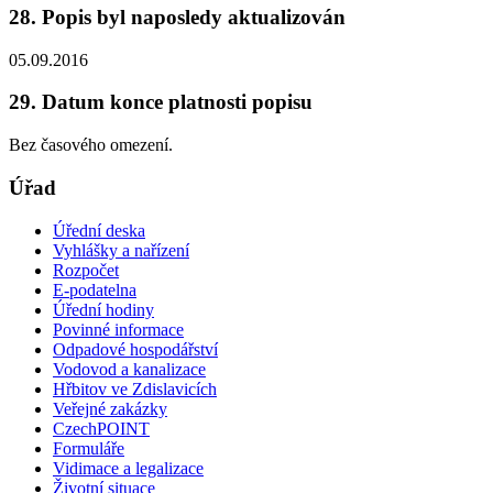
28. Popis byl naposledy aktualizován
05.09.2016
29. Datum konce platnosti popisu
Bez časového omezení.
Úřad
Úřední deska
Vyhlášky a nařízení
Rozpočet
E-podatelna
Úřední hodiny
Povinné informace
Odpadové hospodářství
Vodovod a kanalizace
Hřbitov ve Zdislavicích
Veřejné zakázky
CzechPOINT
Formuláře
Vidimace a legalizace
Životní situace