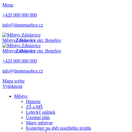
Menu
+420 000 000 000
info@domenaobce.cz
Městys
Zdislavice
okr. Benešov
Městys
Zdislavice
okr. Benešov
+420 000 000 000
info@domenaobce.cz
Mapa webu
Vytisknout
Městys
Historie
ZŠ a MŠ
Letecký snímek
Územní plán
Mapy městyse
Kontejner na sběr použitého textilu