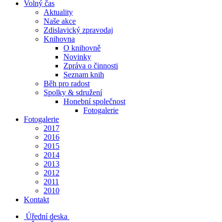
Volný čas
Aktuality
Naše akce
Zdislavický zpravodaj
Knihovna
O knihovně
Novinky
Zpráva o činnosti
Seznam knih
Běh pro radost
Spolky & sdružení
Honební společnost
Fotogalerie
Fotogalerie
2017
2016
2015
2014
2013
2012
2011
2010
Kontakt
Úřední deska