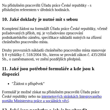
Na příslušném pracovišti Úřadu práce České republiky - s
příslušným referentem v úředních hodinách.
10. Jaké doklady je nutné mít s sebou
Kompletní žádost na formuláři Úřadu práce České republiky, včetně
požadovaných příloh, mj. je vyžadováno zpracování
podnikatelského záměru, specifikace nákladů nutných na zřízení
chráněného pracovního místa.
Druhy provozních nákladů chráněného pracovního místa stanovuje
§ 8 vyhlášky č. 518/2004 Sb., kterou se provádí zákon č. 435/2004
Sb., o zaměstnanosti, ve znění pozdějších předpisů.
11. Jaké jsou potřebné formuláře a kde jsou k
dispozici
"Žádost o příspěvek"
Formulář je možné získat na příslušném pracovišti Úřadu práce
České republiky nebo na
internetových stránkách Integrovaného
portálu Ministerstva práce a sociálních věcí
.