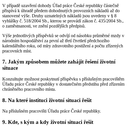
V případě uzavření dohody Úřad práce České republiky částečně
přispívá k úhradě předem dohodnutých provozních nákladů až do
stanovené výše. Druhy uznatelných nákladů jsou uvedeny v § 8
vyhlášky č. 518/2004 Sb., kterou se provádí zákon č. 435/2004 Sb.,
o zaměstnanosti, ve znění pozdějších předpisů.
Výše jednotlivých příspěvků se odvíjí od násobku průměrné mzdy v
národním hospodářství za první až třetí čtvrtletí předchozího
kalendářního roku, od míry zdravotního postižení a počtu zřízených
pracovních míst.
7. Jakým způsobem můžete zahájit řešení životní
situace
Konzultujte možnost poskytnutí příspěvku s příslušným pracovištěm
Úřadu práce České republiky v dostatečném předstihu před zřízením
chráněného pracovního místa.
8. Na které instituci životní situaci řešit
Na příslušném pracovišti Úřadu práce České republiky.
9. Kde, s kým a kdy životní situaci řešit