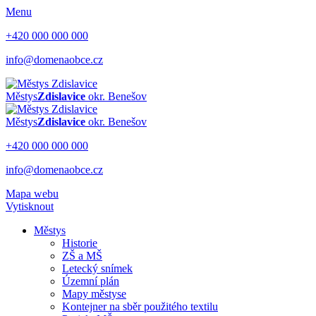
Menu
+420 000 000 000
info@domenaobce.cz
Městys
Zdislavice
okr. Benešov
Městys
Zdislavice
okr. Benešov
+420 000 000 000
info@domenaobce.cz
Mapa webu
Vytisknout
Městys
Historie
ZŠ a MŠ
Letecký snímek
Územní plán
Mapy městyse
Kontejner na sběr použitého textilu