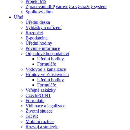
Projekt MŠ
Zpracování dPP,varovný a výstražný systém
Spolkový dům
Úřad
Úřední deska
Vyhlášky a nařízení
Rozpočet
E-podatelna
Úřední hodiny
Povinné informace
Odpadové hospodářství
Úřední hodiny
Formuláře
Vodovod a kanalizace
Hřbitov ve Zdislavicích
Úřední hodiny
Formuláře
Veřejné zakázky
CzechPOINT
Formuláře
Vidimace a legalizace
Životní situace
GDPR
Mobilní rozhlas
Rozvoj a strategie