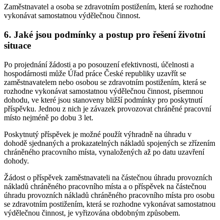
Zaměstnavatel a osoba se zdravotním postižením, která se rozhodne
vykonávat samostatnou výdělečnou činnost.
6. Jaké jsou podmínky a postup pro řešení životní
situace
Po projednání žádosti a po posouzení efektivnosti, účelnosti a
hospodárnosti může Úřad práce České republiky uzavřít se
zaměstnavatelem nebo osobou se zdravotním postižením, která se
rozhodne vykonávat samostatnou výdělečnou činnost, písemnou
dohodu, ve které jsou stanoveny bližší podmínky pro poskytnutí
příspěvku. Jednou z nich je závazek provozovat chráněné pracovní
místo nejméně po dobu 3 let.
Poskytnutý příspěvek je možné použít výhradně na úhradu v
dohodě sjednaných a prokazatelných nákladů spojených se zřízením
chráněného pracovního místa, vynaložených až po datu uzavření
dohody.
Žádost o příspěvek zaměstnavateli na částečnou úhradu provozních
nákladů chráněného pracovního místa a o příspěvek na částečnou
úhradu provozních nákladů chráněného pracovního místa pro osobu
se zdravotním postižením, která se rozhodne vykonávat samostatnou
výdělečnou činnost, je vyřizována obdobným způsobem.