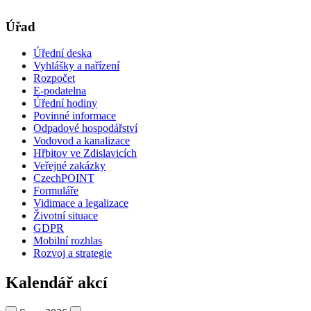
Úřad
Úřední deska
Vyhlášky a nařízení
Rozpočet
E-podatelna
Úřední hodiny
Povinné informace
Odpadové hospodářství
Vodovod a kanalizace
Hřbitov ve Zdislavicích
Veřejné zakázky
CzechPOINT
Formuláře
Vidimace a legalizace
Životní situace
GDPR
Mobilní rozhlas
Rozvoj a strategie
Kalendář akcí