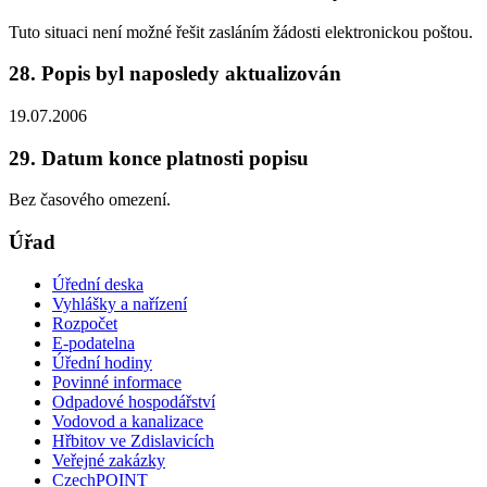
Tuto situaci není možné řešit zasláním žádosti elektronickou poštou.
28. Popis byl naposledy aktualizován
19.07.2006
29. Datum konce platnosti popisu
Bez časového omezení.
Úřad
Úřední deska
Vyhlášky a nařízení
Rozpočet
E-podatelna
Úřední hodiny
Povinné informace
Odpadové hospodářství
Vodovod a kanalizace
Hřbitov ve Zdislavicích
Veřejné zakázky
CzechPOINT