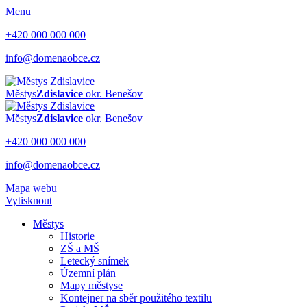
Menu
+420 000 000 000
info@domenaobce.cz
Městys
Zdislavice
okr. Benešov
Městys
Zdislavice
okr. Benešov
+420 000 000 000
info@domenaobce.cz
Mapa webu
Vytisknout
Městys
Historie
ZŠ a MŠ
Letecký snímek
Územní plán
Mapy městyse
Kontejner na sběr použitého textilu