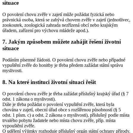
situace
O povolení chovu zvěře v zajetí může požádat fyzická nebo
právnická osoba, která se zabývá chovem zvěře v zajetí (jednotlivec,
zookoutek, zoologická zahrada nezřízená obcí nebo krajským
úřadem, zařízení pro výchovu mládeže apod.).
7. Jakým způsobem můžete zahájit řešení životní
situace
Podáním písemné žádosti. O povolení chovu zvěře nebo případné
vypuštění zvěře do honitby je třeba předem zažádat státní správu
myslivosti.
8. Na které instituci životní situaci řešit
O povolení chovu zvěře je třeba zažádat příslušný krajský úřad (§ 7
odst. 1 zákona o myslivosti).
Dále je třeba požádat o povolení vypuštění zvěře, která byla
chována v zajetí, obecní úřad obce s rozšířenou působností (§ 5
odst. 1 písm. c) a odst. 2 zákona o myslivosti), příslušný podle místa
trvalého pobytu žadatele nebo místa chovu zvěře, příp. místa
vypouštění zvěře.
O udělení výjimky rozhoduje příslušný orgán státní ochrany přírody.