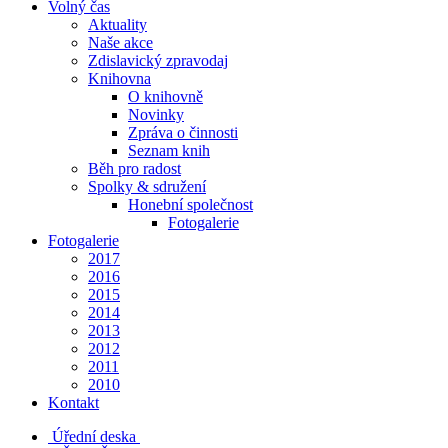
Volný čas
Aktuality
Naše akce
Zdislavický zpravodaj
Knihovna
O knihovně
Novinky
Zpráva o činnosti
Seznam knih
Běh pro radost
Spolky & sdružení
Honební společnost
Fotogalerie
Fotogalerie
2017
2016
2015
2014
2013
2012
2011
2010
Kontakt
Úřední deska