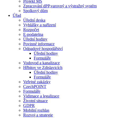
Projekt MŠ
Zpracování dPP,varovný a výstražný systém
Spolkový dům
Úřad
Úřední deska
Vyhlášky a nařízení
Rozpočet
E-podatelna
Úřední hodiny
Povinné informace
Odpadové hospodářství
Úřední hodiny
Formuláře
Vodovod a kanalizace
Hřbitov ve Zdislavicích
Úřední hodiny
Formuláře
Veřejné zakázky
CzechPOINT
Formuláře
Vidimace a legalizace
Životní situace
GDPR
Mobilní rozhlas
Rozvoj a strategie