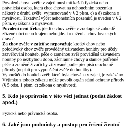
Povolení chovu zvěře v zajetí musí mít každá fyzická nebo
právnická osoba, která chce chovat na nehonebním pozemku
některý z druhů zvěře, vyjmenované v § 2 písm. c) a d) zákona o
myslivosti. Taxativní výčet nehonebních pozemků je uveden v § 2
písm. e) zákona o myslivosti.
Povolení není třeba
, jde-li o chov zvěře v zoologické zahradě
zřízené obcí nebo krajem nebo jde-li o držení a chov loveckých
dravců.
Za chov zvěře v zajetí se nepovažuje
krotký chov nebo
polodivoký chov zvěře prováděný uživatelem honitby pro účely
zazvěřování honiteb, péče o zraněnou zvěř prováděná uživatelem
honitby po nezbytnou dobu, záchranné chovy a stanice potřebné
péče o zraněné živočichy zřizované podle předpisů o ochraně
přírody (neplatí pro vypouštění zvěře do honitby).
Vypouštět do honiteb zvěř, která byla chována v zajetí, je zakázáno.
Výjimku z tohoto zákazu může povolit orgán státní ochrany přírody
(§ 5 odst. 1 písm. c) zákona o myslivosti).
5. Kdo je oprávněn v této věci jednat (podat žádost
apod.)
Fyzická nebo právnická osoba.
6. Jaké jsou podmínky a postup pro řešení životní