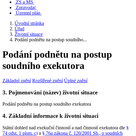
ZŠ a MŠ
Zpravodaj
Územní plán
Úvodní stránka
Úřad
Životní situace
Podání podnětu na postup soudního...
Podání podnětu na postup
soudního exekutora
Základní znění
Rozšířené znění
Úplné znění
3. Pojmenování (název) životní situace
Podání podnětu na postup soudního exekutora
4. Základní informace k životní situaci
Státní dohled nad exekuční činností a nad činností exekutora dle
§
74 odst. 1 písm. c)
a
§ 76a zákona č. 120/2001 Sb., o soudních