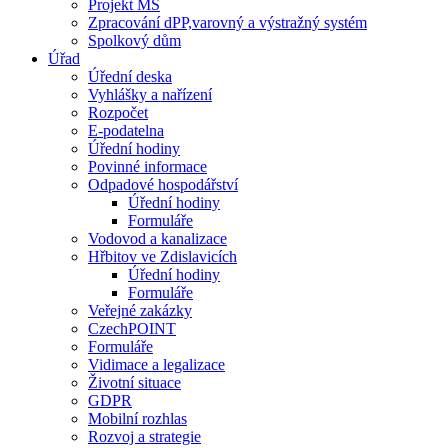
Projekt MŠ
Zpracování dPP,varovný a výstražný systém
Spolkový dům
Úřad
Úřední deska
Vyhlášky a nařízení
Rozpočet
E-podatelna
Úřední hodiny
Povinné informace
Odpadové hospodářství
Úřední hodiny
Formuláře
Vodovod a kanalizace
Hřbitov ve Zdislavicích
Úřední hodiny
Formuláře
Veřejné zakázky
CzechPOINT
Formuláře
Vidimace a legalizace
Životní situace
GDPR
Mobilní rozhlas
Rozvoj a strategie