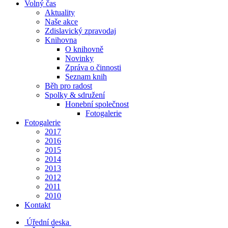
Volný čas
Aktuality
Naše akce
Zdislavický zpravodaj
Knihovna
O knihovně
Novinky
Zpráva o činnosti
Seznam knih
Běh pro radost
Spolky & sdružení
Honební společnost
Fotogalerie
Fotogalerie
2017
2016
2015
2014
2013
2012
2011
2010
Kontakt
Úřední deska