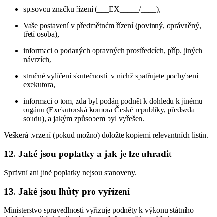
spisovou značku řízení (___EX_____/____),
Vaše postavení v předmětném řízení (povinný, oprávněný,
třetí osoba),
informaci o podaných opravných prostředcích, příp. jiných
návrzích,
stručné vylíčení skutečností, v nichž spatřujete pochybení
exekutora,
informaci o tom, zda byl podán podnět k dohledu k jinému
orgánu (Exekutorská komora České republiky, předseda
soudu), a jakým způsobem byl vyřešen.
Veškerá tvrzení (pokud možno) doložte kopiemi relevantních listin.
12. Jaké jsou poplatky a jak je lze uhradit
Správní ani jiné poplatky nejsou stanoveny.
13. Jaké jsou lhůty pro vyřízení
Ministerstvo spravedlnosti vyřizuje podněty k výkonu státního