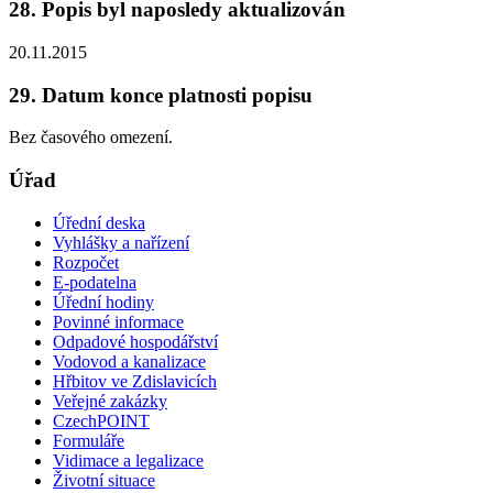
28. Popis byl naposledy aktualizován
20.11.2015
29. Datum konce platnosti popisu
Bez časového omezení.
Úřad
Úřední deska
Vyhlášky a nařízení
Rozpočet
E-podatelna
Úřední hodiny
Povinné informace
Odpadové hospodářství
Vodovod a kanalizace
Hřbitov ve Zdislavicích
Veřejné zakázky
CzechPOINT
Formuláře
Vidimace a legalizace
Životní situace