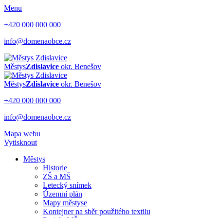
Menu
+420 000 000 000
info@domenaobce.cz
Městys
Zdislavice
okr. Benešov
Městys
Zdislavice
okr. Benešov
+420 000 000 000
info@domenaobce.cz
Mapa webu
Vytisknout
Městys
Historie
ZŠ a MŠ
Letecký snímek
Územní plán
Mapy městyse
Kontejner na sběr použitého textilu