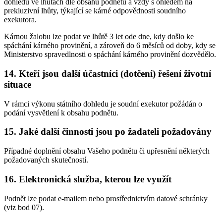
dohledu ve lhůtách dle obsahu podnětu a vždy s ohledem na
prekluzivní lhůty, týkající se kárné odpovědnosti soudního
exekutora.
Kárnou žalobu lze podat ve lhůtě 3 let ode dne, kdy došlo ke
spáchání kárného provinění, a zároveň do 6 měsíců od doby, kdy se
Ministerstvo spravedlnosti o spáchání kárného provinění dozvědělo.
14. Kteří jsou další účastníci (dotčení) řešení životní
situace
V rámci výkonu státního dohledu je soudní exekutor požádán o
podání vysvětlení k obsahu podnětu.
15. Jaké další činnosti jsou po žadateli požadovány
Případné doplnění obsahu Vašeho podnětu či upřesnění některých
požadovaných skutečností.
16. Elektronická služba, kterou lze využít
Podnět lze podat e-mailem nebo prostřednictvím datové schránky
(viz bod 07).