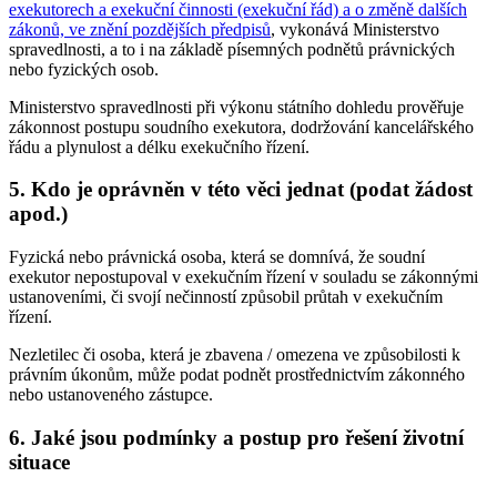
exekutorech a exekuční činnosti (exekuční řád) a o změně dalších
zákonů, ve znění pozdějších předpisů
, vykonává Ministerstvo
spravedlnosti, a to i na základě písemných podnětů právnických
nebo fyzických osob.
Ministerstvo spravedlnosti při výkonu státního dohledu prověřuje
zákonnost postupu soudního exekutora, dodržování kancelářského
řádu a plynulost a délku exekučního řízení.
5. Kdo je oprávněn v této věci jednat (podat žádost
apod.)
Fyzická nebo právnická osoba, která se domnívá, že soudní
exekutor nepostupoval v exekučním řízení v souladu se zákonnými
ustanoveními, či svojí nečinností způsobil průtah v exekučním
řízení.
Nezletilec či osoba, která je zbavena / omezena ve způsobilosti k
právním úkonům, může podat podnět prostřednictvím zákonného
nebo ustanoveného zástupce.
6. Jaké jsou podmínky a postup pro řešení životní
situace