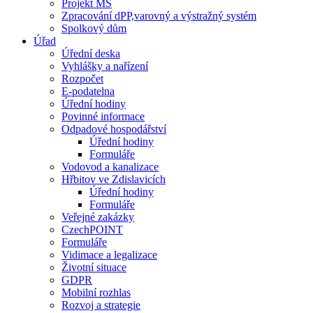
Projekt MŠ
Zpracování dPP,varovný a výstražný systém
Spolkový dům
Úřad
Úřední deska
Vyhlášky a nařízení
Rozpočet
E-podatelna
Úřední hodiny
Povinné informace
Odpadové hospodářství
Úřední hodiny
Formuláře
Vodovod a kanalizace
Hřbitov ve Zdislavicích
Úřední hodiny
Formuláře
Veřejné zakázky
CzechPOINT
Formuláře
Vidimace a legalizace
Životní situace
GDPR
Mobilní rozhlas
Rozvoj a strategie