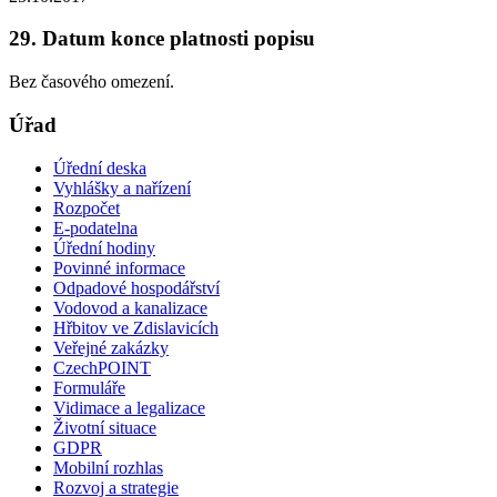
29. Datum konce platnosti popisu
Bez časového omezení.
Úřad
Úřední deska
Vyhlášky a nařízení
Rozpočet
E-podatelna
Úřední hodiny
Povinné informace
Odpadové hospodářství
Vodovod a kanalizace
Hřbitov ve Zdislavicích
Veřejné zakázky
CzechPOINT
Formuláře
Vidimace a legalizace
Životní situace
GDPR
Mobilní rozhlas
Rozvoj a strategie