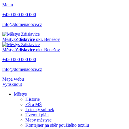
Menu
+420 000 000 000
info@domenaobce.cz
Městys
Zdislavice
okr. Benešov
Městys
Zdislavice
okr. Benešov
+420 000 000 000
info@domenaobce.cz
Mapa webu
Vytisknout
Městys
Historie
ZŠ a MŠ
Letecký snímek
Územní plán
Mapy městyse
Kontejner na sběr použitého textilu