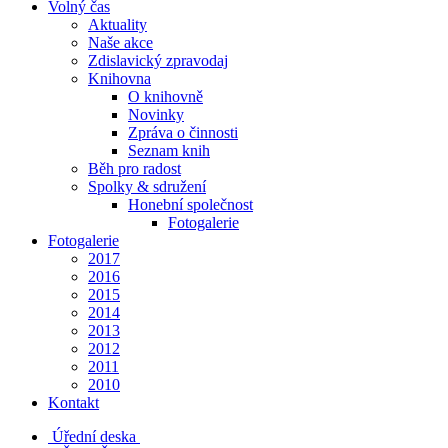
Volný čas
Aktuality
Naše akce
Zdislavický zpravodaj
Knihovna
O knihovně
Novinky
Zpráva o činnosti
Seznam knih
Běh pro radost
Spolky & sdružení
Honební společnost
Fotogalerie
Fotogalerie
2017
2016
2015
2014
2013
2012
2011
2010
Kontakt
Úřední deska