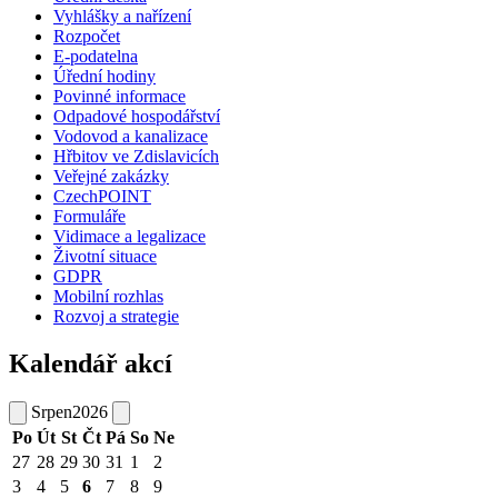
Vyhlášky a nařízení
Rozpočet
E-podatelna
Úřední hodiny
Povinné informace
Odpadové hospodářství
Vodovod a kanalizace
Hřbitov ve Zdislavicích
Veřejné zakázky
CzechPOINT
Formuláře
Vidimace a legalizace
Životní situace
GDPR
Mobilní rozhlas
Rozvoj a strategie
Kalendář akcí
Srpen
2026
Po
Út
St
Čt
Pá
So
Ne
27
28
29
30
31
1
2
3
4
5
6
7
8
9