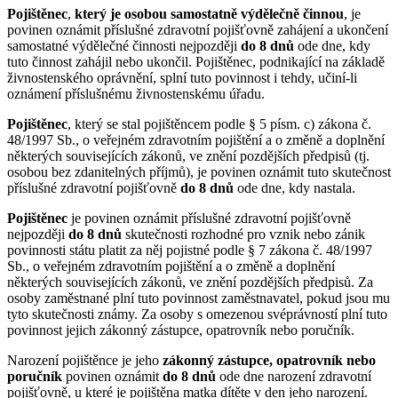
Pojištěnec
,
který je osobou samostatně výdělečně činnou
, je
povinen oznámit příslušné zdravotní pojišťovně zahájení a ukončení
samostatné výdělečné činnosti nejpozději
do 8 dnů
ode dne, kdy
tuto činnost zahájil nebo ukončil. Pojištěnec, podnikající na základě
živnostenského oprávnění, splní tuto povinnost i tehdy, učiní-li
oznámení příslušnému živnostenskému úřadu.
Pojištěnec
, který se stal pojištěncem podle § 5 písm. c) zákona č.
48/1997 Sb., o veřejném zdravotním pojištění a o změně a doplnění
některých souvisejících zákonů, ve znění pozdějších předpisů (tj.
osobou bez zdanitelných příjmů), je povinen oznámit tuto skutečnost
příslušné zdravotní pojišťovně
do 8 dnů
ode dne, kdy nastala.
Pojištěnec
je povinen oznámit příslušné zdravotní pojišťovně
nejpozději
do 8 dnů
skutečnosti rozhodné pro vznik nebo zánik
povinnosti státu platit za něj pojistné podle § 7 zákona č. 48/1997
Sb., o veřejném zdravotním pojištění a o změně a doplnění
některých souvisejících zákonů, ve znění pozdějších předpisů. Za
osoby zaměstnané plní tuto povinnost zaměstnavatel, pokud jsou mu
tyto skutečnosti známy. Za osoby s omezenou svéprávností plní tuto
povinnost jejich zákonný zástupce, opatrovník nebo poručník.
Narození pojištěnce je jeho
zákonný zástupce, opatrovník nebo
poručník
povinen oznámit
do 8 dnů
ode dne narození zdravotní
pojišťovně, u které je pojištěna matka dítěte v den jeho narození.