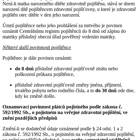
Není-li matka narozeného dítěte zdravotně pojištěna, stává se dnem
narození dítě pojištěncem zdravotní pojišťovny, u které je zdravotně
pojištěn otec dítěte v den jeho narození.
Úmrtí pojištěnce nebo jeho prohlášení za mrtvého je povinen
oznámit Centrálnímu registru pojištěnců do 8 dnů od zápisu do
matriky příslušný obecní úřad pověřený vedením matriky.
Některé další povinnosti pojištěnce
Pojištěnec je dále povinen oznámit:
do 8 dnů
příslušné zdravotní pojišťovně ztrátu nebo
poškození průkazu pojištěnce,
příslušné zdravotní pojišťovně změny jména, příjmení,
trvalého pobytu nebo rodného čísla, a to
do 30 dnů
ode dne,
kdy ke změně došlo.
Oznamovací povinnost plátců pojistného podle zákona č.
592/1992 Sb., o pojistném na veřejné zdravotní pojištění, ve
znění pozdějších předpisů
Změní-li se dodatečně údaje oznámené podle § 24 odst. 1 a 2
zákona č. 592/1992 Sb., o pojistném na veřejné zdravotní pojištění,
ve znění pozdějších předpisů, jsou
osoby samostatně výdělečně