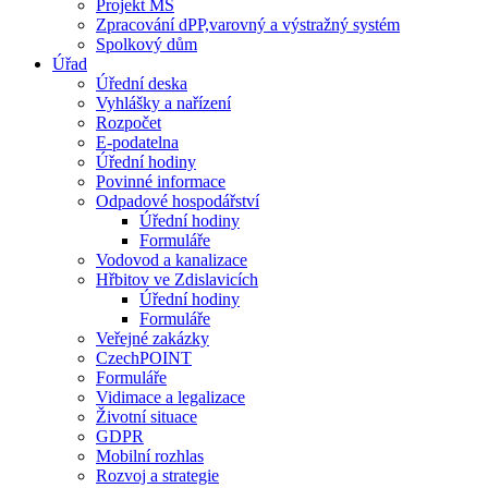
Projekt MŠ
Zpracování dPP,varovný a výstražný systém
Spolkový dům
Úřad
Úřední deska
Vyhlášky a nařízení
Rozpočet
E-podatelna
Úřední hodiny
Povinné informace
Odpadové hospodářství
Úřední hodiny
Formuláře
Vodovod a kanalizace
Hřbitov ve Zdislavicích
Úřední hodiny
Formuláře
Veřejné zakázky
CzechPOINT
Formuláře
Vidimace a legalizace
Životní situace
GDPR
Mobilní rozhlas
Rozvoj a strategie