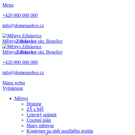
Menu
+420 000 000 000
info@domenaobce.cz
Městys
Zdislavice
okr. Benešov
Městys
Zdislavice
okr. Benešov
+420 000 000 000
info@domenaobce.cz
Mapa webu
Vytisknout
Městys
Historie
ZŠ a MŠ
Letecký snímek
Územní plán
Mapy městyse
Kontejner na sběr použitého textilu