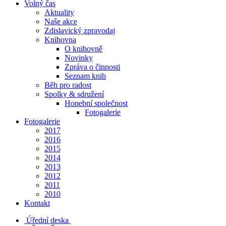
Volný čas
Aktuality
Naše akce
Zdislavický zpravodaj
Knihovna
O knihovně
Novinky
Zpráva o činnosti
Seznam knih
Běh pro radost
Spolky & sdružení
Honební společnost
Fotogalerie
Fotogalerie
2017
2016
2015
2014
2013
2012
2011
2010
Kontakt
Úřední deska