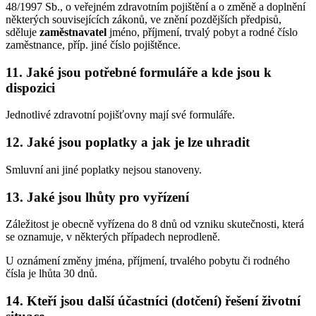
48/1997 Sb., o veřejném zdravotním pojištění a o změně a doplnění
některých souvisejících zákonů, ve znění pozdějších předpisů,
sděluje
zaměstnavatel
jméno, příjmení, trvalý pobyt a rodné číslo
zaměstnance, příp. jiné číslo pojištěnce.
11. Jaké jsou potřebné formuláře a kde jsou k
dispozici
Jednotlivé zdravotní pojišťovny mají své formuláře.
12. Jaké jsou poplatky a jak je lze uhradit
Smluvní ani jiné poplatky nejsou stanoveny.
13. Jaké jsou lhůty pro vyřízení
Záležitost je obecně vyřízena do 8 dnů od vzniku skutečnosti, která
se oznamuje, v některých případech neprodleně.
U oznámení změny jména, příjmení, trvalého pobytu či rodného
čísla je lhůta 30 dnů.
14. Kteří jsou další účastníci (dotčení) řešení životní