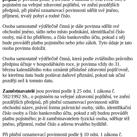
pojistném na veřejné zdravotní pojištění, ve znění pozdějších
předpisů, při plnění oznamovací povinnosti sdělit své jméno,
příjmení, trvalý pobyt a rodné číslo.
Osoba samostatně výdělečně činná je dále povinna sdělit své
obchodní jméno, sídlo nebo místo podnikání, identifikační číslo
osoby, má-li ho přiděleno, a číslo bankovního účtu, pokud z něj
bude provádět platbu pojistného nebo jeho záloh. Tyto údaje je tato
osoba povinna doložit.
Osoba samostatně výdělečně činná, která podle zvláštního právního
předpisu účtuje v hospodářském roce, je povinna vždy do 31.
března kalendářního roku oznámit příslušné zdravotní pojišťovně,
ke kterému datu bude podávat daňové přiznání, pokud tak učiní
později než k tomuto datu.
Zaměstnavatelé
jsou povinni podle § 25 odst. 1 zákona č.
592/1992 Sb., o pojistném na veřejné zdravotní pojištění, ve znění
pozdějších předpisů, při plnění oznamovací povinnosti sdělit
obchodní název, právní formu právnické osoby, sídlo, identifikační
číslo osoby a číslo bankovního účtu, pokud z něj budou provádět
platbu pojistného; je-li zaměstnavatelem fyzická osoba, sděluje též
jméno, příjmení, rodné číslo a adresu trvalého bydliště.
Při plnění oznamovací povinnosti podle § 10 odst. 1 zákona č.