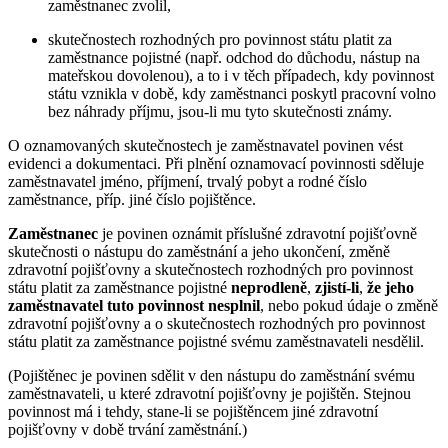
zaměstnanec zvolil,
skutečnostech rozhodných pro povinnost státu platit za
zaměstnance pojistné (např. odchod do důchodu, nástup na
mateřskou dovolenou), a to i v těch případech, kdy povinnost
státu vznikla v době, kdy zaměstnanci poskytl pracovní volno
bez náhrady příjmu, jsou-li mu tyto skutečnosti známy.
O oznamovaných skutečnostech je zaměstnavatel povinen vést
evidenci a dokumentaci. Při plnění oznamovací povinnosti sděluje
zaměstnavatel jméno, příjmení, trvalý pobyt a rodné číslo
zaměstnance, příp. jiné číslo pojištěnce.
Zaměstnanec
je povinen oznámit příslušné zdravotní pojišťovně
skutečnosti o nástupu do zaměstnání a jeho ukončení, změně
zdravotní pojišťovny a skutečnostech rozhodných pro povinnost
státu platit za zaměstnance pojistné
neprodleně
,
zjistí-li
,
že jeho
zaměstnavatel tuto povinnost nesplnil
, nebo pokud údaje o změně
zdravotní pojišťovny a o skutečnostech rozhodných pro povinnost
státu platit za zaměstnance pojistné svému zaměstnavateli nesdělil.
(Pojištěnec je povinen sdělit v den nástupu do zaměstnání svému
zaměstnavateli, u které zdravotní pojišťovny je pojištěn. Stejnou
povinnost má i tehdy, stane-li se pojištěncem jiné zdravotní
pojišťovny v době trvání zaměstnání.)