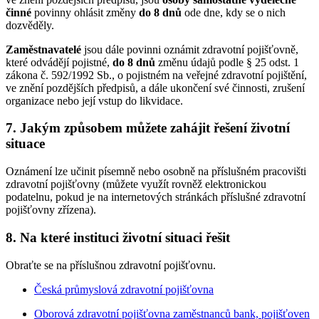
činné
povinny ohlásit změny
do 8 dnů
ode dne, kdy se o nich
dozvěděly.
Zaměstnavatelé
jsou dále povinni oznámit zdravotní pojišťovně,
které odvádějí pojistné,
do 8 dnů
změnu údajů podle § 25 odst. 1
zákona č. 592/1992 Sb., o pojistném na veřejné zdravotní pojištění,
ve znění pozdějších předpisů, a dále ukončení své činnosti, zrušení
organizace nebo její vstup do likvidace.
7. Jakým způsobem můžete zahájit řešení životní
situace
Oznámení lze učinit písemně nebo osobně na příslušném pracovišti
zdravotní pojišťovny (můžete využít rovněž elektronickou
podatelnu, pokud je na internetových stránkách příslušné zdravotní
pojišťovny zřízena).
8. Na které instituci životní situaci řešit
Obraťte se na příslušnou zdravotní pojišťovnu.
Česká průmyslová zdravotní pojišťovna
Oborová zdravotní pojišťovna zaměstnanců bank, pojišťoven