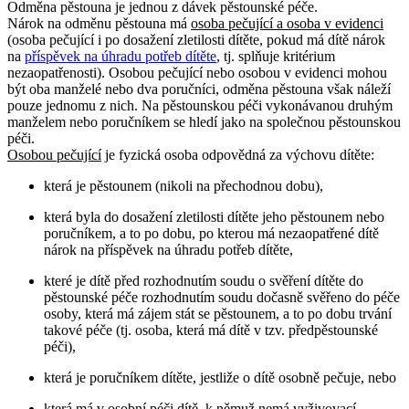
Odměna pěstouna je jednou z dávek pěstounské péče.
Nárok na odměnu pěstouna má
osoba pečující a osoba v evidenci
(osoba pečující i po dosažení zletilosti dítěte, pokud má dítě nárok
na
příspěvek na úhradu potřeb dítěte
, tj. splňuje kritérium
nezaopatřenosti). Osobou pečující nebo osobou v evidenci mohou
být oba manželé nebo dva poručníci, odměna pěstouna však náleží
pouze jednomu z nich. Na pěstounskou péči vykonávanou druhým
manželem nebo poručníkem se hledí jako na společnou pěstounskou
péči.
Osobou pečující
je fyzická osoba odpovědná za výchovu dítěte:
která je pěstounem (nikoli na přechodnou dobu),
která byla do dosažení zletilosti dítěte jeho pěstounem nebo
poručníkem, a to po dobu, po kterou má nezaopatřené dítě
nárok na příspěvek na úhradu potřeb dítěte,
které je dítě před rozhodnutím soudu o svěření dítěte do
pěstounské péče rozhodnutím soudu dočasně svěřeno do péče
osoby, která má zájem stát se pěstounem, a to po dobu trvání
takové péče (tj. osoba, která má dítě v tzv. předpěstounské
péči),
která je poručníkem dítěte, jestliže o dítě osobně pečuje, nebo
která má v osobní péči dítě, k němuž nemá vyživovací