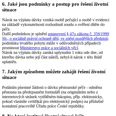
6. Jaké jsou podmínky a postup pro řešení životní
situace
Nárok na výplatu dávky vzniká osobě pečující a osobě v evidenci
na základě vykonatelnosti rozhodnutí soudu o svěření dítěte do
péče.
Další podmínkou je splnění
ustanovení § 47o zákona č. 359/1999
Sb., o sociálně-právní ochraně dětí, ve znění pozdějších předpisů
;
podmínku trvalého pobytu může v odůvodněných případech
prominout
Ministerstvo práce a sociálních věcí
.
Nárok na výplatu dávky zaniká uplynutím 1 roku ode dne, od
kterého dávka nebo její část náleží, nebyl-li nárok v této lhůtě
uplatněn.
7. Jakým způsobem můžete zahájit řešení životní
situace
Podáním písemné žádosti o dávku pěstounské péče - odměnu
pěstouna na předepsaném formuláři (na originálním nebo z
internetových stránek vytištěném tiskopisu, příp. elektronicky,
pokud vlastníte certifikát pro elektronický podpis) na příslušné
kontaktní pracoviště Úřadu práce České republiky.