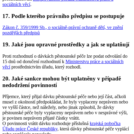
sociálních věcí
.
17. Podle kterého právního předpisu se postupuje
Zákon č. 359/1999 Sb., o sociálně-právní ochraně dětí, ve znění
pozdějších předpisů
19. Jaké jsou opravné prostředky a jak se uplatňují
Proti rozhodnutí o dávkách pěstounské péče lze podat odvolání do
15 dnů od doručení rozhodnutí k
Ministerstvu práce a sociálních
věcí
prostřednictvím úřadu, který rozhodl.
20. Jaké sankce mohou být uplatněny v případě
nedodržení povinností
Příjemce, který přijal dávku pěstounské péče nebo její část, ačkoli
musel z okolností předpokládat, že byly vyplaceny neprávem nebo
ve vyšší částce, než náležely, nebo jinak způsobil, že dávky
pěstounské péče byly vyplaceny neprávem nebo v nesprávné výši,
je povinen neprávem přijaté částky vrátit.
O povinnosti vrátit dávku rozhoduje příslušná
krajská pobočka
Úřadu práce České republiky
, která dávky pěstounské péče vyplácí