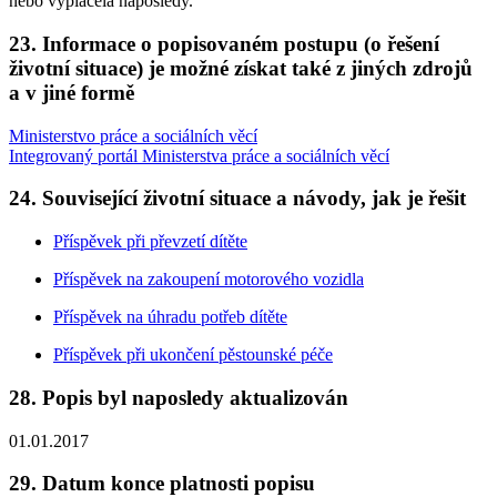
nebo vyplácela naposledy.
23. Informace o popisovaném postupu (o řešení
životní situace) je možné získat také z jiných zdrojů
a v jiné formě
Ministerstvo práce a sociálních věcí
Integrovaný portál Ministerstva práce a sociálních věcí
24. Související životní situace a návody, jak je řešit
Příspěvek při převzetí dítěte
Příspěvek na zakoupení motorového vozidla
Příspěvek na úhradu potřeb dítěte
Příspěvek při ukončení pěstounské péče
28. Popis byl naposledy aktualizován
01.01.2017
29. Datum konce platnosti popisu