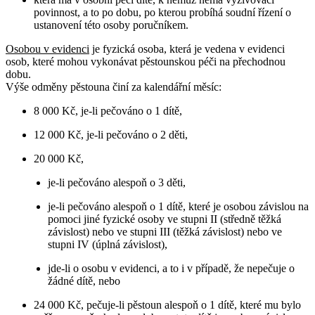
povinnost, a to po dobu, po kterou probíhá soudní řízení o
ustanovení této osoby poručníkem.
Osobou v evidenci
je fyzická osoba, která je vedena v evidenci
osob, které mohou vykonávat pěstounskou péči na přechodnou
dobu.
Výše odměny pěstouna činí za kalendářní měsíc:
8 000 Kč, je-li pečováno o 1 dítě,
12 000 Kč, je-li pečováno o 2 děti,
20 000 Kč,
je-li pečováno alespoň o 3 děti,
je-li pečováno alespoň o 1 dítě, které je osobou závislou na
pomoci jiné fyzické osoby ve stupni II (středně těžká
závislost) nebo ve stupni III (těžká závislost) nebo ve
stupni IV (úplná závislost),
jde-li o osobu v evidenci, a to i v případě, že nepečuje o
žádné dítě, nebo
24 000 Kč, pečuje-li pěstoun alespoň o 1 dítě, které mu bylo