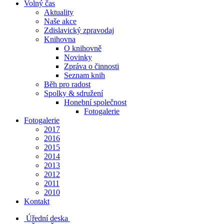
Volný čas
Aktuality
Naše akce
Zdislavický zpravodaj
Knihovna
O knihovně
Novinky
Zpráva o činnosti
Seznam knih
Běh pro radost
Spolky & sdružení
Honební společnost
Fotogalerie
Fotogalerie
2017
2016
2015
2014
2013
2012
2011
2010
Kontakt
Úřední deska