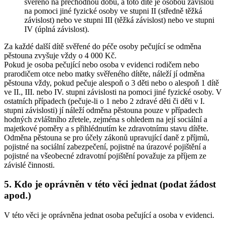
svěřeno na přechodnou dobu, a toto dítě je osobou závislou
na pomoci jiné fyzické osoby ve stupni II (středně těžká
závislost) nebo ve stupni III (těžká závislost) nebo ve stupni
IV (úplná závislost).
Za každé další dítě svěřené do péče osoby pečující se odměna
pěstouna zvyšuje vždy o 4 000 Kč.
Pokud je osoba pečující nebo osoba v evidenci rodičem nebo
prarodičem otce nebo matky svěřeného dítěte, náleží jí odměna
pěstouna vždy, pokud pečuje alespoň o 3 děti nebo o alespoň 1 dítě
ve II., III. nebo IV. stupni závislosti na pomoci jiné fyzické osoby. V
ostatních případech (pečuje-li o 1 nebo 2 zdravé děti či děti v I.
stupni závislosti) jí náleží odměna pěstouna pouze v případech
hodných zvláštního zřetele, zejména s ohledem na její sociální a
majetkové poměry a s přihlédnutím ke zdravotnímu stavu dítěte.
Odměna pěstouna se pro účely zákonů upravující daně z příjmů,
pojistné na sociální zabezpečení, pojistné na úrazové pojištění a
pojistné na všeobecné zdravotní pojištění považuje za příjem ze
závislé činnosti.
5. Kdo je oprávněn v této věci jednat (podat žádost
apod.)
V této věci je oprávněna jednat osoba pečující a osoba v evidenci.