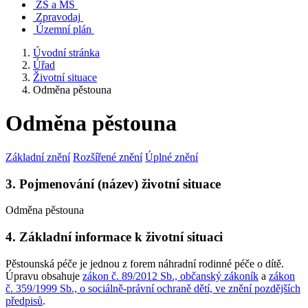
ZŠ a MŠ
Zpravodaj
Územní plán
Úvodní stránka
Úřad
Životní situace
Odměna pěstouna
Odměna pěstouna
Základní znění
Rozšířené znění
Úplné znění
3. Pojmenování (název) životní situace
Odměna pěstouna
4. Základní informace k životní situaci
Pěstounská péče je jednou z forem náhradní rodinné péče o dítě.
Úpravu obsahuje
zákon č. 89/2012 Sb., občanský zákoník
a
zákon
č. 359/1999 Sb., o sociálně-právní ochraně dětí, ve znění pozdějších
předpisů
.