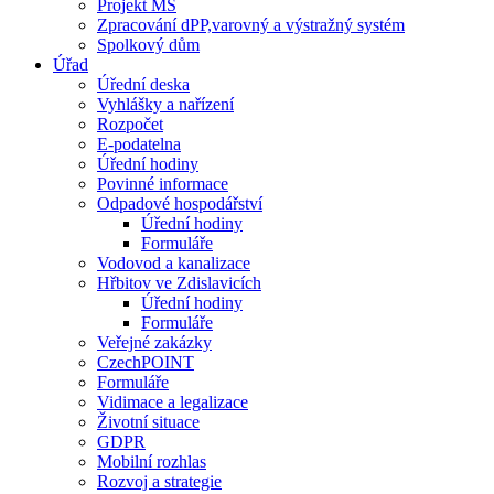
Projekt MŠ
Zpracování dPP,varovný a výstražný systém
Spolkový dům
Úřad
Úřední deska
Vyhlášky a nařízení
Rozpočet
E-podatelna
Úřední hodiny
Povinné informace
Odpadové hospodářství
Úřední hodiny
Formuláře
Vodovod a kanalizace
Hřbitov ve Zdislavicích
Úřední hodiny
Formuláře
Veřejné zakázky
CzechPOINT
Formuláře
Vidimace a legalizace
Životní situace
GDPR
Mobilní rozhlas
Rozvoj a strategie