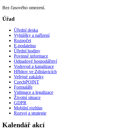
Bez časového omezení.
Úřad
Úřední deska
Vyhlášky a nařízení
Rozpočet
E-podatelna
Úřední hodiny
Povinné informace
Odpadové hospodářství
Vodovod a kanalizace
Hřbitov ve Zdislavicích
Veřejné zakázky
CzechPOINT
Formuláře
Vidimace a legalizace
Životní situace
GDPR
Mobilní rozhlas
Rozvoj a strategie
Kalendář akcí