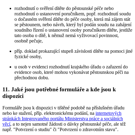
rozhodnutí o svěření dítěte do pěstounské péče nebo
rozhodnutí o ustanovení poručníkem, popř. rozhodnutí soudu
o dočasném svěření dítěte do péče osoby, která má zájem stát
se pěstounem, nebo návrh, který byl podán soudu na zahájení
soudního řízení o ustanovení osoby poručníkem dítěte, jestliže
tato osoba o dítě, k němuž nemá vyživovací povinnost,
osobně pečuje,
příp. doklad prokazující stupeň závislosti dítěte na pomoci jiné
fyzické osoby,
u osob v evidenci rozhodnutí krajského úřadu o zařazení do
evidence osob, které mohou vykonávat pěstounskou péči na
přechodnou dobu.
11. Jaké jsou potřebné formuláře a kde jsou k
dispozici
Formuláře jsou k dispozici v tištěné podobě na příslušném úřadu
nebo ke stažení, příp. elektronickému podání, na
internetových
stránkách Integrovaného portálu Ministerstva práce a sociálních
věcí
, a to nejen samotné žádosti o dávky pěstounské péče, ale též
např. "Potvrzení o studiu" či "Potvrzení o zdravotním stavu".