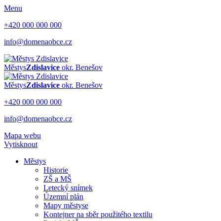
Menu
+420 000 000 000
info@domenaobce.cz
Městys
Zdislavice
okr. Benešov
Městys
Zdislavice
okr. Benešov
+420 000 000 000
info@domenaobce.cz
Mapa webu
Vytisknout
Městys
Historie
ZŠ a MŠ
Letecký snímek
Územní plán
Mapy městyse
Kontejner na sběr použitého textilu