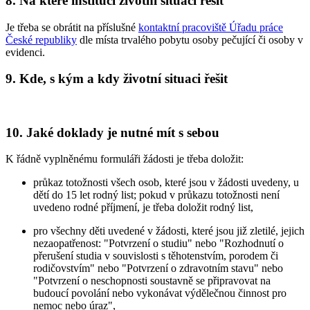
8. Na které instituci životní situaci řešit
Je třeba se obrátit na příslušné
kontaktní pracoviště Úřadu práce
České republiky
dle místa trvalého pobytu osoby pečující či osoby v
evidenci.
9. Kde, s kým a kdy životní situaci řešit
10. Jaké doklady je nutné mít s sebou
K řádně vyplněnému formuláři žádosti je třeba doložit:
průkaz totožnosti všech osob, které jsou v žádosti uvedeny, u
dětí do 15 let rodný list; pokud v průkazu totožnosti není
uvedeno rodné příjmení, je třeba doložit rodný list,
pro všechny děti uvedené v žádosti, které jsou již zletilé, jejich
nezaopatřenost: "Potvrzení o studiu" nebo "Rozhodnutí o
přerušení studia v souvislosti s těhotenstvím, porodem či
rodičovstvím" nebo "Potvrzení o zdravotním stavu" nebo
"Potvrzení o neschopnosti soustavně se připravovat na
budoucí povolání nebo vykonávat výdělečnou činnost pro
nemoc nebo úraz",