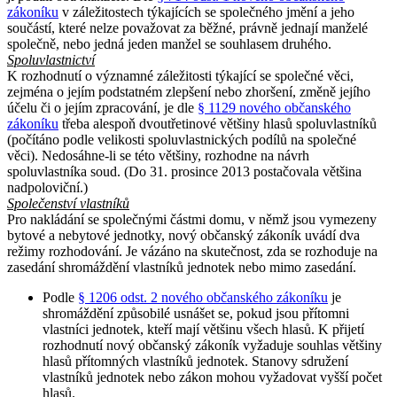
zákoníku
v záležitostech týkajících se společného jmění a jeho
součástí, které nelze považovat za běžné, právně jednají manželé
společně, nebo jedná jeden manžel se souhlasem druhého.
Spoluvlastnictví
K rozhodnutí o významné záležitosti týkající se společné věci,
zejména o jejím podstatném zlepšení nebo zhoršení, změně jejího
účelu či o jejím zpracování, je dle
§ 1129 nového občanského
zákoníku
třeba alespoň dvoutřetinové většiny hlasů spoluvlastníků
(počítáno podle velikosti spoluvlastnických podílů na společné
věci). Nedosáhne-li se této většiny, rozhodne na návrh
spoluvlastníka soud. (Do 31. prosince 2013 postačovala většina
nadpoloviční.)
Společenství vlastníků
Pro nakládání se společnými částmi domu, v němž jsou vymezeny
bytové a nebytové jednotky, nový občanský zákoník uvádí dva
režimy rozhodování. Je vázáno na skutečnost, zda se rozhoduje na
zasedání shromáždění vlastníků jednotek nebo mimo zasedání.
Podle
§ 1206 odst. 2 nového občanského zákoníku
je
shromáždění způsobilé usnášet se, pokud jsou přítomni
vlastníci jednotek, kteří mají většinu všech hlasů. K přijetí
rozhodnutí nový občanský zákoník vyžaduje souhlas většiny
hlasů přítomných vlastníků jednotek. Stanovy sdružení
vlastníků jednotek nebo zákon mohou vyžadovat vyšší počet
hlasů.