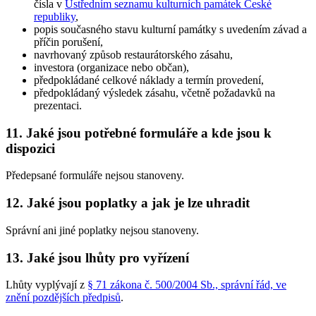
čísla v
Ústředním seznamu kulturních památek České
republiky
,
popis současného stavu kulturní památky s uvedením závad a
příčin porušení,
navrhovaný způsob restaurátorského zásahu,
investora (organizace nebo občan),
předpokládané celkové náklady a termín provedení,
předpokládaný výsledek zásahu, včetně požadavků na
prezentaci.
11. Jaké jsou potřebné formuláře a kde jsou k
dispozici
Předepsané formuláře nejsou stanoveny.
12. Jaké jsou poplatky a jak je lze uhradit
Správní ani jiné poplatky nejsou stanoveny.
13. Jaké jsou lhůty pro vyřízení
Lhůty vyplývají z
§ 71 zákona č. 500/2004 Sb., správní řád, ve
znění pozdějších předpisů
.