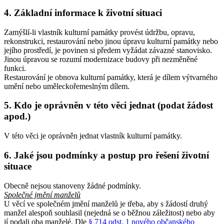
4. Základní informace k životní situaci
Zamýšlí-li vlastník kulturní památky provést údržbu, opravu,
rekonstrukci, restaurování nebo jinou úpravu kulturní památky nebo
jejího prostředí, je povinen si předem vyžádat závazné stanovisko.
Jinou úpravou se rozumí modernizace budovy při nezměněné
funkci.
Restaurování je obnova kulturní památky, která je dílem výtvarného
umění nebo uměleckořemeslným dílem.
5. Kdo je oprávněn v této věci jednat (podat žádost
apod.)
V této věci je oprávněn jednat vlastník kulturní památky.
6. Jaké jsou podmínky a postup pro řešení životní
situace
Obecně nejsou stanoveny žádné podmínky.
Společné jmění manželů
U věcí ve společném jmění manželů je třeba, aby s žádostí druhý
manžel alespoň souhlasil (nejedná se o běžnou záležitost) nebo aby
jí podali oba manželé. Dle
§ 714 odst. 1 nového občanského