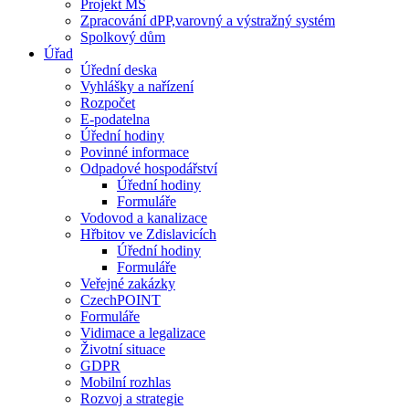
Projekt MŠ
Zpracování dPP,varovný a výstražný systém
Spolkový dům
Úřad
Úřední deska
Vyhlášky a nařízení
Rozpočet
E-podatelna
Úřední hodiny
Povinné informace
Odpadové hospodářství
Úřední hodiny
Formuláře
Vodovod a kanalizace
Hřbitov ve Zdislavicích
Úřední hodiny
Formuláře
Veřejné zakázky
CzechPOINT
Formuláře
Vidimace a legalizace
Životní situace
GDPR
Mobilní rozhlas
Rozvoj a strategie