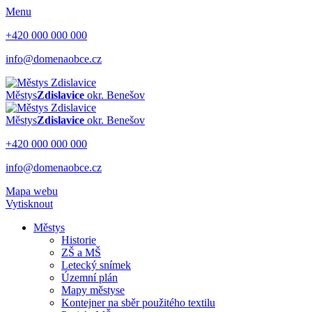
Menu
+420 000 000 000
info@domenaobce.cz
Městys
Zdislavice
okr. Benešov
Městys
Zdislavice
okr. Benešov
+420 000 000 000
info@domenaobce.cz
Mapa webu
Vytisknout
Městys
Historie
ZŠ a MŠ
Letecký snímek
Územní plán
Mapy městyse
Kontejner na sběr použitého textilu