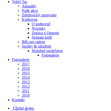
Volný čas
Aktuality
Naše akce
Zdislavický zpravodaj
Knihovna
O knihovně
Novinky
Zpráva o činnosti
Seznam knih
Běh pro radost
Spolky & sdružení
Honební společnost
Fotogalerie
Fotogalerie
2017
2016
2015
2014
2013
2012
2011
2010
Kontakt
Úřední deska