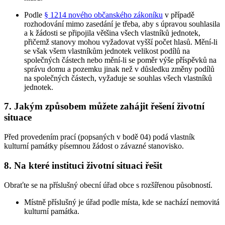
Podle
§ 1214 nového občanského zákoníku
v případě
rozhodování mimo zasedání je třeba, aby s úpravou souhlasila
a k žádosti se připojila většina všech vlastníků jednotek,
přičemž stanovy mohou vyžadovat vyšší počet hlasů. Mění-li
se však všem vlastníkům jednotek velikost podílů na
společných částech nebo mění-li se poměr výše příspěvků na
správu domu a pozemku jinak než v důsledku změny podílů
na společných částech, vyžaduje se souhlas všech vlastníků
jednotek.
7. Jakým způsobem můžete zahájit řešení životní
situace
Před provedením prací (popsaných v bodě 04) podá vlastník
kulturní památky písemnou žádost o závazné stanovisko.
8. Na které instituci životní situaci řešit
Obraťte se na příslušný obecní úřad obce s rozšířenou působností.
Místně příslušný je úřad podle místa, kde se nachází nemovitá
kulturní památka.