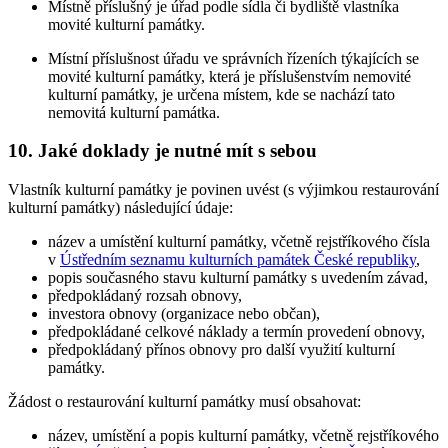
Místně příslušný je úřad podle sídla či bydliště vlastníka
movité kulturní památky.
Místní příslušnost úřadu ve správních řízeních týkajících se
movité kulturní památky, která je příslušenstvím nemovité
kulturní památky, je určena místem, kde se nachází tato
nemovitá kulturní památka.
10. Jaké doklady je nutné mít s sebou
Vlastník kulturní památky je povinen uvést (s výjimkou restaurování
kulturní památky) následující údaje:
název a umístění kulturní památky, včetně rejstříkového čísla
v
Ústředním seznamu kulturních památek České republiky
,
popis současného stavu kulturní památky s uvedením závad,
předpokládaný rozsah obnovy,
investora obnovy (organizace nebo občan),
předpokládané celkové náklady a termín provedení obnovy,
předpokládaný přínos obnovy pro další využití kulturní
památky.
Žádost o restaurování kulturní památky musí obsahovat:
název, umístění a popis kulturní památky, včetně rejstříkového