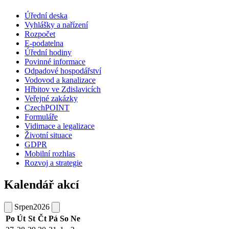
Úřední deska
Vyhlášky a nařízení
Rozpočet
E-podatelna
Úřední hodiny
Povinné informace
Odpadové hospodářství
Vodovod a kanalizace
Hřbitov ve Zdislavicích
Veřejné zakázky
CzechPOINT
Formuláře
Vidimace a legalizace
Životní situace
GDPR
Mobilní rozhlas
Rozvoj a strategie
Kalendář akcí
Srpen
2026
Po
Út
St
Čt
Pá
So
Ne