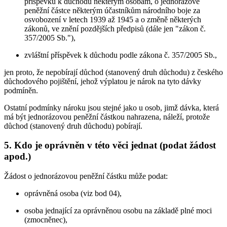
příspěvku k důchodu některým osobám, o jednorázové
peněžní částce některým účastníkům národního boje za
osvobození v letech 1939 až 1945 a o změně některých
zákonů, ve znění pozdějších předpisů (dále jen "zákon č.
357/2005 Sb."),
zvláštní příspěvek k důchodu podle zákona č. 357/2005 Sb.,
jen proto, že nepobírají důchod (stanovený druh důchodu) z českého
důchodového pojištění, jehož výplatou je nárok na tyto dávky
podmíněn.
Ostatní podmínky nároku jsou stejné jako u osob, jimž dávka, která
má být jednorázovou peněžní částkou nahrazena, náleží, protože
důchod (stanovený druh důchodu) pobírají.
5. Kdo je oprávněn v této věci jednat (podat žádost
apod.)
Žádost o jednorázovou peněžní částku může podat:
oprávněná osoba (viz bod 04),
osoba jednající za oprávněnou osobu na základě plné moci
(zmocněnec),