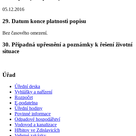
05.12.2016
29. Datum konce platnosti popisu
Bez časového omezení.
30. Případná upřesnění a poznámky k řešení životní
situace
Úřad
Úřední deska
Vyhlášky a nařízení
Rozpočet
E-podatelna
Úřední hodiny
Povinné informace
Odpadové hospodářství
Vodovod a kanalizace
Hřbitov ve Zdislavicích
Veřejné zakázky