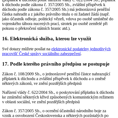
k důchodu podle zákona č. 357/2005 Sb., zvláštní příspěvek k
důchodu podle zákona č. 357/2005 Sb.) má jednorázová peněžní
částka nahradit a z jakého právního titulu o ni žadatel žádá (např.
jako účastník odboje, politický vězeň, vdova po osobě umístěné do
vojenského tábora nucených prací, sirotek po osobě zemřelé při
pokusu o překročení státních hranic atd.).
16. Elektronická služba, kterou lze využít
Své dotazy můžete posílat na
elektronické podatelny jednotlivých
pracovišť České správy sociálního zabezpečení
.
17. Podle kterého právního předpisu se postupuje
Zákon č. 108/2009 Sb., o jednorázové peněžní částce nahrazující
příplatek k důchodu a zvláštní příspěvek k důchodu a o změně
některých zákonů, ve znění pozdějších předpisů
Nařízení vlády č. 622/2004 Sb., o poskytování příplatku k důchodu
ke zmírnění některých křivd způsobených komunistickým režimem
v oblasti sociální, ve znění pozdějších předpisů
Zákon č. 357/2005 Sb., o ocenění účastníků národního boje za
vznik a osvobození Československa a některých pozůstalých po