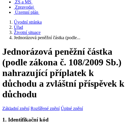
ZŠ a MŠ
Zpravodaj
Územní plán
Úvodní stránka
Úřad
Životní situace
Jednorázová peněžní částka (podle...
Jednorázová peněžní částka
(podle zákona č. 108/2009 Sb.)
nahrazující příplatek k
důchodu a zvláštní příspěvek k
důchodu
Základní znění
Rozšířené znění
Úplné znění
1. Identifikační kód