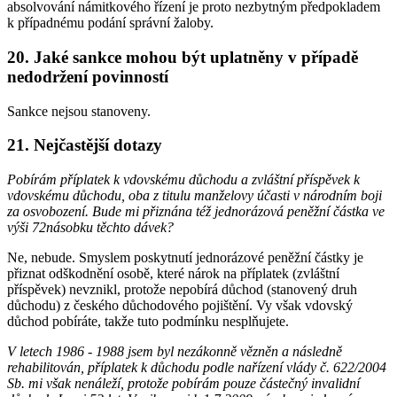
absolvování námitkového řízení je proto nezbytným předpokladem
k případnému podání správní žaloby.
20. Jaké sankce mohou být uplatněny v případě
nedodržení povinností
Sankce nejsou stanoveny.
21. Nejčastější dotazy
Pobírám příplatek k vdovskému důchodu a zvláštní příspěvek k
vdovskému důchodu, oba z titulu manželovy účasti v národním boji
za osvobození. Bude mi přiznána též jednorázová peněžní částka ve
výši 72násobku těchto dávek?
Ne, nebude. Smyslem poskytnutí jednorázové peněžní částky je
přiznat odškodnění osobě, které nárok na příplatek (zvláštní
příspěvek) nevznikl, protože nepobírá důchod (stanovený druh
důchodu) z českého důchodového pojištění. Vy však vdovský
důchod pobíráte, takže tuto podmínku nesplňujete.
V letech 1986 - 1988 jsem byl nezákonně vězněn a následně
rehabilitován, příplatek k důchodu podle nařízení vlády č. 622/2004
Sb. mi však nenáleží, protože pobírám pouze částečný invalidní