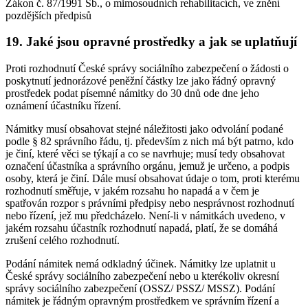
Zákon č. 87/1991 Sb., o mimosoudních rehabilitacích, ve znění
pozdějších předpisů
19. Jaké jsou opravné prostředky a jak se uplatňují
Proti rozhodnutí České správy sociálního zabezpečení o žádosti o
poskytnutí jednorázové peněžní částky lze jako řádný opravný
prostředek podat písemné námitky do 30 dnů ode dne jeho
oznámení účastníku řízení.
Námitky musí obsahovat stejné náležitosti jako odvolání podané
podle § 82 správního řádu, tj. především z nich má být patrno, kdo
je činí, které věci se týkají a co se navrhuje; musí tedy obsahovat
označení účastníka a správního orgánu, jemuž je určeno, a podpis
osoby, která je činí. Dále musí obsahovat údaje o tom, proti kterému
rozhodnutí směřuje, v jakém rozsahu ho napadá a v čem je
spatřován rozpor s právními předpisy nebo nesprávnost rozhodnutí
nebo řízení, jež mu předcházelo. Není-li v námitkách uvedeno, v
jakém rozsahu účastník rozhodnutí napadá, platí, že se domáhá
zrušení celého rozhodnutí.
Podání námitek nemá odkladný účinek. Námitky lze uplatnit u
České správy sociálního zabezpečení nebo u kterékoliv okresní
správy sociálního zabezpečení (OSSZ/ PSSZ/ MSSZ). Podání
námitek je řádným opravným prostředkem ve správním řízení a