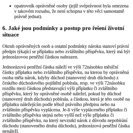
opatrovník oprávněné osoby (jejíž svéprávnost byla omezena
v takovém rozsahu, že není schopna v této věci samostatně
právně jednat).
6. Jaké jsou podmínky a postup pro řešení životní
situace
Okruh oprávněných osob a ostatní podmínky nároku stanoví právní
předpis týkající se příplatku nebo zvláštního příspěvku, který má být
jednorázovou peněžní částkou nahrazen.
Jednorázová peněžní částka náleží ve výši 72násobku měsíční
částky příplatku nebo zvláštního příspěvku, na kterou by oprávněná
osoba měla nárok, kdyby důchod (stanovený druh důchodu) z
českého důchodového pojištění pobírala, resp. ve výši 72násobku
rozdílu mezi částkou představující výši příplatku či zvláštního
příspěvku, který by oprávněné osobě náležel, pokud by důchod
(stanovený druh důchodu) pobírala, a částkou, která je této osobě na
příplatku náležejícím podle téhož právního předpisu nebo na
zvláštním příspěvku vyplácena. Je-li výše vypláceného příplatku či
zvláštního příspěvku stejná nebo vyšší než výše příplatku či
zvláštního příspěvku, na který nevznikl nárok z důvodu nepobírání
důchodu (stanoveného druhu důchodu), jednorázová peněžní částka
nenáleží.