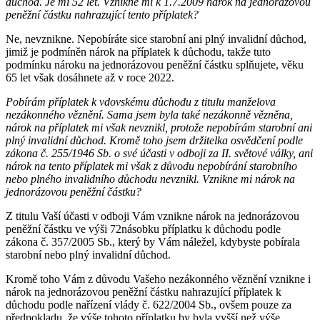
důchod. Je mi 52 let. Vznikne mi k 1.7.2009 nárok na jednorázovou
peněžní částku nahrazující tento příplatek?
Ne, nevznikne. Nepobíráte sice starobní ani plný invalidní důchod,
jimiž je podmíněn nárok na příplatek k důchodu, takže tuto
podmínku nároku na jednorázovou peněžní částku splňujete, věku
65 let však dosáhnete až v roce 2022.
Pobírám příplatek k vdovskému důchodu z titulu manželova
nezákonného věznění. Sama jsem byla také nezákonně vězněna,
nárok na příplatek mi však nevznikl, protože nepobírám starobní ani
plný invalidní důchod. Kromě toho jsem držitelka osvědčení podle
zákona č. 255/1946 Sb. o své účasti v odboji za II. světové války, ani
nárok na tento příplatek mi však z důvodu nepobírání starobního
nebo plného invalidního důchodu nevznikl. Vznikne mi nárok na
jednorázovou peněžní částku?
Z titulu Vaší účasti v odboji Vám vznikne nárok na jednorázovou
peněžní částku ve výši 72násobku příplatku k důchodu podle
zákona č. 357/2005 Sb., který by Vám náležel, kdybyste pobírala
starobní nebo plný invalidní důchod.
Kromě toho Vám z důvodu Vašeho nezákonného věznění vznikne i
nárok na jednorázovou peněžní částku nahrazující příplatek k
důchodu podle nařízení vlády č. 622/2004 Sb., ovšem pouze za
předpokladu, že výše tohoto příplatku by byla vyšší než výše