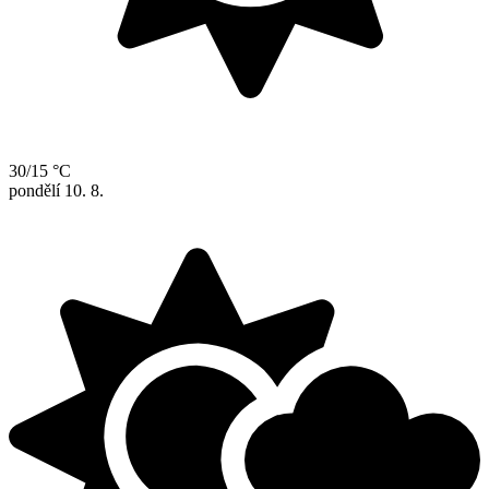
30/15 °C
pondělí
10. 8.