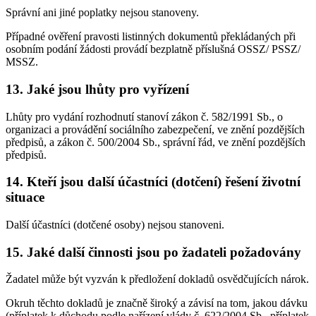
Správní ani jiné poplatky nejsou stanoveny.
Případné ověření pravosti listinných dokumentů překládaných při
osobním podání žádosti provádí bezplatně příslušná OSSZ/ PSSZ/
MSSZ.
13. Jaké jsou lhůty pro vyřízení
Lhůty pro vydání rozhodnutí stanoví zákon č. 582/1991 Sb., o
organizaci a provádění sociálního zabezpečení, ve znění pozdějších
předpisů, a zákon č. 500/2004 Sb., správní řád, ve znění pozdějších
předpisů.
14. Kteří jsou další účastníci (dotčení) řešení životní
situace
Další účastníci (dotčené osoby) nejsou stanoveni.
15. Jaké další činnosti jsou po žadateli požadovány
Žadatel může být vyzván k předložení dokladů osvědčujících nárok.
Okruh těchto dokladů je značně široký a závisí na tom, jakou dávku
(příplatek k důchodu podle nařízení vlády č. 622/2004 Sb., příplatek