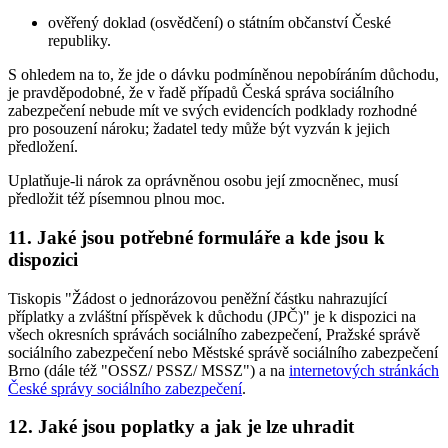
ověřený doklad (osvědčení) o státním občanství České
republiky.
S ohledem na to, že jde o dávku podmíněnou nepobíráním důchodu,
je pravděpodobné, že v řadě případů Česká správa sociálního
zabezpečení nebude mít ve svých evidencích podklady rozhodné
pro posouzení nároku; žadatel tedy může být vyzván k jejich
předložení.
Uplatňuje-li nárok za oprávněnou osobu její zmocněnec, musí
předložit též písemnou plnou moc.
11. Jaké jsou potřebné formuláře a kde jsou k
dispozici
Tiskopis "Žádost o jednorázovou peněžní částku nahrazující
příplatky a zvláštní příspěvek k důchodu (JPČ)" je k dispozici na
všech okresních správách sociálního zabezpečení, Pražské správě
sociálního zabezpečení nebo Městské správě sociálního zabezpečení
Brno (dále též "OSSZ/ PSSZ/ MSSZ") a na
internetových stránkách
České správy sociálního zabezpečení
.
12. Jaké jsou poplatky a jak je lze uhradit