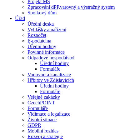
Projekt MŠ
Zpracování dPP,varovný a výstražný systém
Spolkový dům
Úřad
Úřední deska
Vyhlášky a nařízení
Rozpočet
E-podatelna
Úřední hodiny
Povinné informace
Odpadové hospodářství
Úřední hodiny
Formuláře
Vodovod a kanalizace
Hřbitov ve Zdislavicích
Úřední hodiny
Formuláře
Veřejné zakázky
CzechPOINT
Formuláře
Vidimace a legalizace
Životní situace
GDPR
Mobilní rozhlas
Rozvoj a strategie