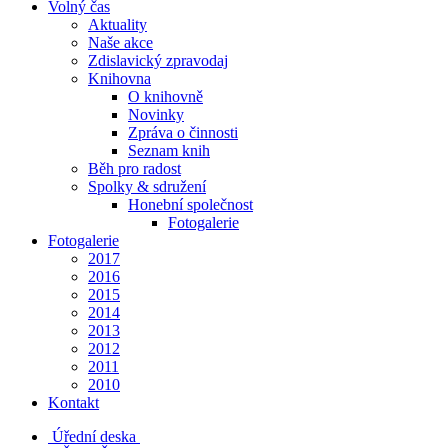
Volný čas
Aktuality
Naše akce
Zdislavický zpravodaj
Knihovna
O knihovně
Novinky
Zpráva o činnosti
Seznam knih
Běh pro radost
Spolky & sdružení
Honební společnost
Fotogalerie
Fotogalerie
2017
2016
2015
2014
2013
2012
2011
2010
Kontakt
Úřední deska