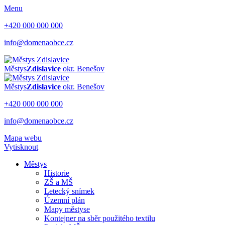
Menu
+420 000 000 000
info@domenaobce.cz
Městys
Zdislavice
okr. Benešov
Městys
Zdislavice
okr. Benešov
+420 000 000 000
info@domenaobce.cz
Mapa webu
Vytisknout
Městys
Historie
ZŠ a MŠ
Letecký snímek
Územní plán
Mapy městyse
Kontejner na sběr použitého textilu