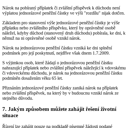
Nárok na pobíraný příplatek či zvláštní příspěvek k důchodu není
výplatou jednorázové peněžní částky ve výši "rozdílu" nijak dotčen.
Základem pro stanovení výše jednorázové peněžní částky je výše
příplatku nebo zvláštního příspěvku, který by oprávněné osobě
náležel, kdyby důchod (stanovený druh důchodu) pobírala, ke dni, k
němuž na ni oprávněné osobě vznikl nárok.
Nárok na jednorázovou peněžní částku vzniká ke dni splnění
podmínek pro její poskytnutí, nejdříve však dnem 1.7.2009.
S výjimkou osob, které žádají o jednorázovou peněžní částku
nahrazující příplatek nebo zvláštní příspěvek náležející k vdovskému
či vdoveckému důchodu, je nárok na jednorázovou peněžní částku
podmíněn dosažením věku 65 let.
Přiznáním jednorázové peněžní částky zaniká nárok na příplatek
nebo zvláštní příspěvek, na který by v budoucnu vznikl nárok ze
stejného důvodu.
7. Jakým způsobem můžete zahájit řešení životní
situace
Řízení lze zahájit pouze na podkladě písemné žádosti podané