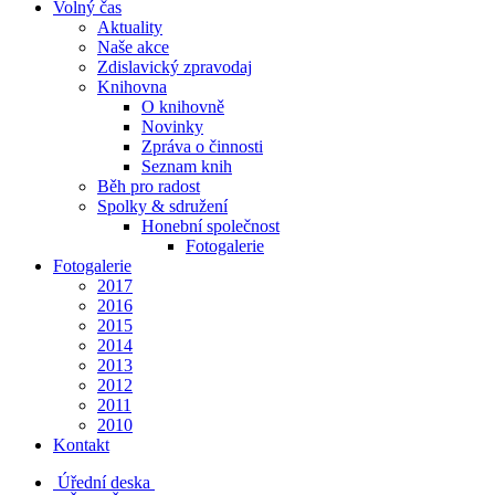
Volný čas
Aktuality
Naše akce
Zdislavický zpravodaj
Knihovna
O knihovně
Novinky
Zpráva o činnosti
Seznam knih
Běh pro radost
Spolky & sdružení
Honební společnost
Fotogalerie
Fotogalerie
2017
2016
2015
2014
2013
2012
2011
2010
Kontakt
Úřední deska