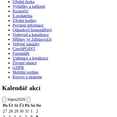
Úřední deska
Vyhlášky a nařízení
Rozpočet
E-podatelna
Úřední hodiny
Povinné informace
Odpadové hospodářství
Vodovod a kanalizace
Hřbitov ve Zdislavicích
Veřejné zakázky
CzechPOINT
Formuláře
Vidimace a legalizace
Životní situace
GDPR
Mobilní rozhlas
Rozvoj a strategie
Kalendář akcí
Srpen
2026
Po
Út
St
Čt
Pá
So
Ne
27
28
29
30
31
1
2
3
4
5
6
7
8
9