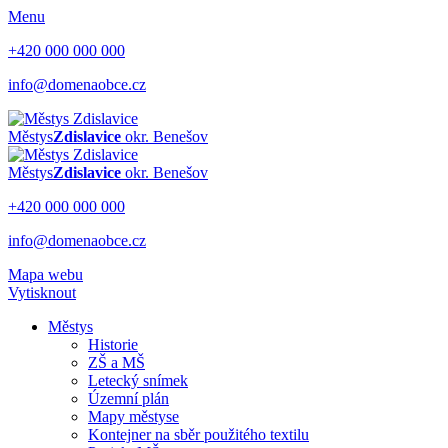
Menu
+420 000 000 000
info@domenaobce.cz
Městys
Zdislavice
okr. Benešov
Městys
Zdislavice
okr. Benešov
+420 000 000 000
info@domenaobce.cz
Mapa webu
Vytisknout
Městys
Historie
ZŠ a MŠ
Letecký snímek
Územní plán
Mapy městyse
Kontejner na sběr použitého textilu