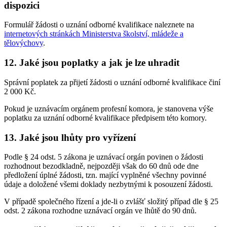
dispozici
Formulář žádosti o uznání odborné kvalifikace naleznete na
internetových stránkách Ministerstva školství, mládeže a
tělovýchovy
.
12. Jaké jsou poplatky a jak je lze uhradit
Správní poplatek za přijetí žádosti o uznání odborné kvalifikace činí
2 000 Kč.
Pokud je uznávacím orgánem profesní komora, je stanovena výše
poplatku za uznání odborné kvalifikace předpisem této komory.
13. Jaké jsou lhůty pro vyřízení
Podle § 24 odst. 5 zákona je uznávací orgán povinen o žádosti
rozhodnout bezodkladně, nejpozději však do 60 dnů ode dne
předložení úplné žádosti, tzn. mající vyplněné všechny povinné
údaje a doložené všemi doklady nezbytnými k posouzení žádosti.
V případě společného řízení a jde-li o zvlášť složitý případ dle § 25
odst. 2 zákona rozhodne uznávací orgán ve lhůtě do 90 dnů.