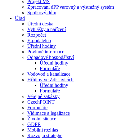
Projekt MŠ
Zpracování dPP,varovný a výstražný systém
Spolkový dům
Úřad
Úřední deska
Vyhlášky a nařízení
Rozpočet
E-podatelna
Úřední hodiny
Povinné informace
Odpadové hospodářství
Úřední hodiny
Formuláře
Vodovod a kanalizace
Hřbitov ve Zdislavicích
Úřední hodiny
Formuláře
Veřejné zakázky
CzechPOINT
Formuláře
Vidimace a legalizace
Životní situace
GDPR
Mobilní rozhlas
Rozvoj a strategie