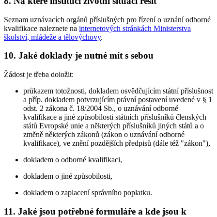
8. Na které instituci životní situaci řešit
Seznam uznávacích orgánů příslušných pro řízení o uznání odborné
kvalifikace naleznete na
internetových stránkách Ministerstva
školství, mládeže a tělovýchovy
.
10. Jaké doklady je nutné mít s sebou
Žádost je třeba doložit:
průkazem totožnosti, dokladem osvědčujícím státní příslušnost
a příp. dokladem potvrzujícím právní postavení uvedené v § 1
odst. 2 zákona č. 18/2004 Sb., o uznávání odborné
kvalifikace a jiné způsobilosti státních příslušníků členských
států Evropské unie a některých příslušníků jiných států a o
změně některých zákonů (zákon o uznávání odborné
kvalifikace), ve znění pozdějších předpisů (dále též "zákon"),
dokladem o odborné kvalifikaci,
dokladem o jiné způsobilosti,
dokladem o zaplacení správního poplatku.
11. Jaké jsou potřebné formuláře a kde jsou k