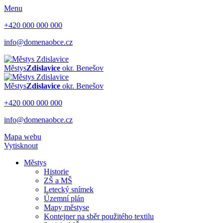
Menu
+420 000 000 000
info@domenaobce.cz
Městys
Zdislavice
okr. Benešov
Městys
Zdislavice
okr. Benešov
+420 000 000 000
info@domenaobce.cz
Mapa webu
Vytisknout
Městys
Historie
ZŠ a MŠ
Letecký snímek
Územní plán
Mapy městyse
Kontejner na sběr použitého textilu