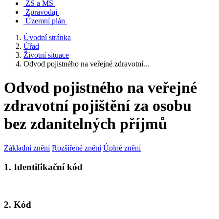
ZŠ a MŠ
Zpravodaj
Územní plán
Úvodní stránka
Úřad
Životní situace
Odvod pojistného na veřejné zdravotní...
Odvod pojistného na veřejné
zdravotní pojištění za osobu
bez zdanitelných příjmů
Základní znění
Rozšířené znění
Úplné znění
1. Identifikační kód
2. Kód