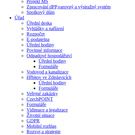
Projekt MŠ
Zpracování dPP,varovný a výstražný systém
Spolkový dům
Úřad
Úřední deska
Vyhlášky a nařízení
Rozpočet
E-podatelna
Úřední hodiny
Povinné informace
Odpadové hospodářství
Úřední hodiny
Formuláře
Vodovod a kanalizace
Hřbitov ve Zdislavicích
Úřední hodiny
Formuláře
Veřejné zakázky
CzechPOINT
Formuláře
Vidimace a legalizace
Životní situace
GDPR
Mobilní rozhlas
Rozvoj a strategie