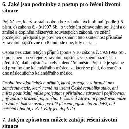
6. Jaké jsou podmínky a postup pro řešení životní
situace
Pojištěnec, který se stal osobou bez zdanitelných příjmů [podle § 5
písm. c) zákona č. 48/1997 Sb., o veřejném zdravotním pojištění a o
změně a doplnění některých souvisejících zákonů, ve znění
pozdějších předpisů], je povinen oznámit tuto skutečnost příslušné
zdravotní pojišťovně do 8 dnů ode dne, kdy nastala.
Osoba bez zdanitelných příjmů (podle § 10 zákona č. 592/1992 Sb.,
o pojistném na veřejné zdravotní pojištění, ve znění pozdějších
předpisů) platí pojistné za celý kalendářní měsíc. Pojistné je splatné
od prvního dne kalendářního měsíce, za který se platí, do osmého
dne následujícího kalendářního měsíce.
Osoba bez zdanitelných příjmů, která pracuje v zahraničí pro
zaměstnavatele, který nemá na území České republiky sídlo, ani
místo podnikání, může projednat s příslušnou zdravotní pojišťovnou
jiný způsob hrazení pojistného. Příslušná zdravotní pojišťovna může
na žádost takové osoby povolit placení pojistného za delší, než
měsíční období, avšak vždy jen dopředu.
7. Jakým způsobem můžete zahájit řešení životní
situace