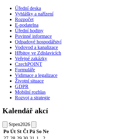
Úřední deska
Vyhlášky a nařízení
Rozpočet
E-podatelna
Úřední hodiny
Povinné informace
Odpadové hospodářství
Vodovod a kanalizace
Hřbitov ve Zdislavicích
Veřejné zakázky
CzechPOINT
Formuláře
Vidimace a legalizace
Životní situace
GDPR
Mobilní rozhlas
Rozvoj a strategie
Kalendář akcí
Srpen
2026
Po
Út
St
Čt
Pá
So
Ne
27
28
29
30
31
1
2