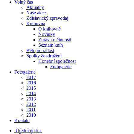
Volný čas
Aktuality
Naše akce
Zdislavický zpravodaj
Knihovna
O knihovně
Novinky
Zpráva o činnosti
Seznam knih
Běh pro radost
Spolky & sdružení
Honební společnost
Fotogalerie
Fotogalerie
2017
2016
2015
2014
2013
2012
2011
2010
Kontakt
Úřední deska