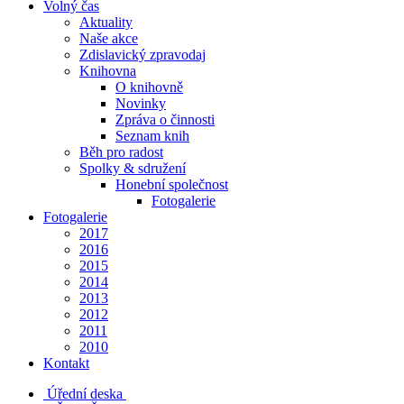
Volný čas
Aktuality
Naše akce
Zdislavický zpravodaj
Knihovna
O knihovně
Novinky
Zpráva o činnosti
Seznam knih
Běh pro radost
Spolky & sdružení
Honební společnost
Fotogalerie
Fotogalerie
2017
2016
2015
2014
2013
2012
2011
2010
Kontakt
Úřední deska