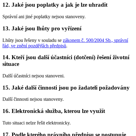
12. Jaké jsou poplatky a jak je lze uhradit
Správní ani jiné poplatky nejsou stanoveny.
13. Jaké jsou lhůty pro vyřízení
Lhůty jsou řešeny v souladu se
zákonem č. 500/2004 Sb., správní
řád, ve znění pozdějších předpisů
.
14. Kteří jsou další účastníci (dotčení) řešení životní
situace
Další účastníci nejsou stanoveni.
15. Jaké další činnosti jsou po žadateli požadovány
Další činnosti nejsou stanoveny.
16. Elektronická služba, kterou lze využít
Tuto situaci nelze řešit elektronicky.
17. Podle kterého právního předpisu se postupuje