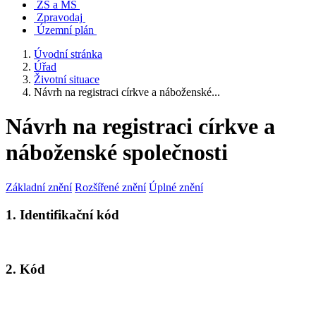
ZŠ a MŠ
Zpravodaj
Územní plán
Úvodní stránka
Úřad
Životní situace
Návrh na registraci církve a náboženské...
Návrh na registraci církve a
náboženské společnosti
Základní znění
Rozšířené znění
Úplné znění
1. Identifikační kód
2. Kód