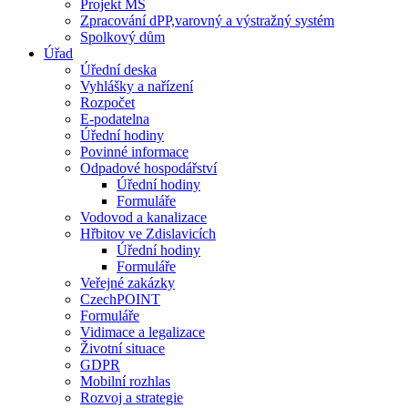
Projekt MŠ
Zpracování dPP,varovný a výstražný systém
Spolkový dům
Úřad
Úřední deska
Vyhlášky a nařízení
Rozpočet
E-podatelna
Úřední hodiny
Povinné informace
Odpadové hospodářství
Úřední hodiny
Formuláře
Vodovod a kanalizace
Hřbitov ve Zdislavicích
Úřední hodiny
Formuláře
Veřejné zakázky
CzechPOINT
Formuláře
Vidimace a legalizace
Životní situace
GDPR
Mobilní rozhlas
Rozvoj a strategie