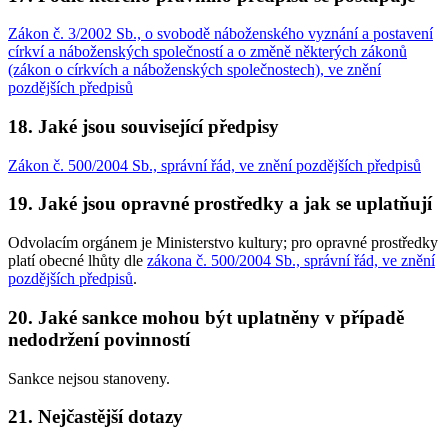
Zákon č. 3/2002 Sb., o svobodě náboženského vyznání a postavení
církví a náboženských společností a o změně některých zákonů
(zákon o církvích a náboženských společnostech), ve znění
pozdějších předpisů
18. Jaké jsou související předpisy
Zákon č. 500/2004 Sb., správní řád, ve znění pozdějších předpisů
19. Jaké jsou opravné prostředky a jak se uplatňují
Odvolacím orgánem je Ministerstvo kultury; pro opravné prostředky
platí obecné lhůty dle
zákona č. 500/2004 Sb., správní řád, ve znění
pozdějších předpisů
.
20. Jaké sankce mohou být uplatněny v případě
nedodržení povinností
Sankce nejsou stanoveny.
21. Nejčastější dotazy