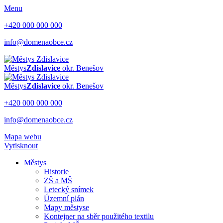
Menu
+420 000 000 000
info@domenaobce.cz
Městys
Zdislavice
okr. Benešov
Městys
Zdislavice
okr. Benešov
+420 000 000 000
info@domenaobce.cz
Mapa webu
Vytisknout
Městys
Historie
ZŠ a MŠ
Letecký snímek
Územní plán
Mapy městyse
Kontejner na sběr použitého textilu