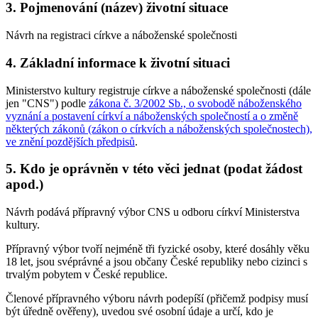
3. Pojmenování (název) životní situace
Návrh na registraci církve a náboženské společnosti
4. Základní informace k životní situaci
Ministerstvo kultury registruje církve a náboženské společnosti (dále
jen "CNS") podle
zákona č. 3/2002 Sb., o svobodě náboženského
vyznání a postavení církví a náboženských společností a o změně
některých zákonů (zákon o církvích a náboženských společnostech),
ve znění pozdějších předpisů
.
5. Kdo je oprávněn v této věci jednat (podat žádost
apod.)
Návrh podává přípravný výbor CNS u odboru církví Ministerstva
kultury.
Přípravný výbor tvoří nejméně tři fyzické osoby, které dosáhly věku
18 let, jsou svéprávné a jsou občany České republiky nebo cizinci s
trvalým pobytem v České republice.
Členové přípravného výboru návrh podepíší (přičemž podpisy musí
být úředně ověřeny), uvedou své osobní údaje a určí, kdo je