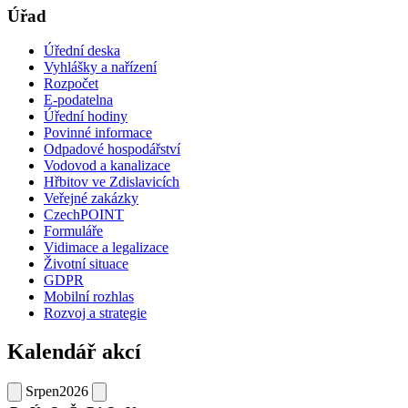
Úřad
Úřední deska
Vyhlášky a nařízení
Rozpočet
E-podatelna
Úřední hodiny
Povinné informace
Odpadové hospodářství
Vodovod a kanalizace
Hřbitov ve Zdislavicích
Veřejné zakázky
CzechPOINT
Formuláře
Vidimace a legalizace
Životní situace
GDPR
Mobilní rozhlas
Rozvoj a strategie
Kalendář akcí
Srpen
2026