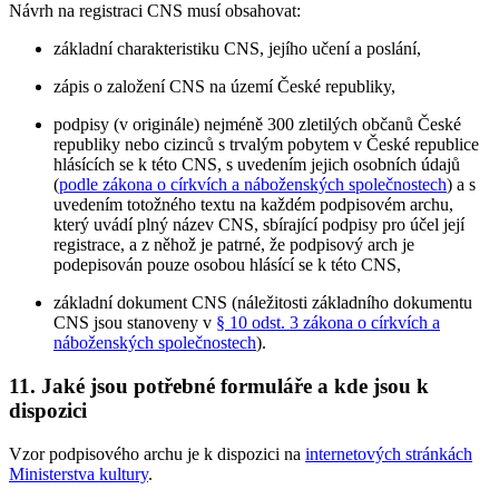
Návrh na registraci CNS musí obsahovat:
základní charakteristiku CNS, jejího učení a poslání,
zápis o založení CNS na území České republiky,
podpisy (v originále) nejméně 300 zletilých občanů České
republiky nebo cizinců s trvalým pobytem v České republice
hlásících se k této CNS, s uvedením jejich osobních údajů
(
podle zákona o církvích a náboženských společnostech
) a s
uvedením totožného textu na každém podpisovém archu,
který uvádí plný název CNS, sbírající podpisy pro účel její
registrace, a z něhož je patrné, že podpisový arch je
podepisován pouze osobou hlásící se k této CNS,
základní dokument CNS (náležitosti základního dokumentu
CNS jsou stanoveny v
§ 10 odst. 3 zákona o církvích a
náboženských společnostech
).
11. Jaké jsou potřebné formuláře a kde jsou k
dispozici
Vzor podpisového archu je k dispozici na
internetových stránkách
Ministerstva kultury
.