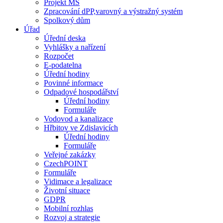
Projekt MŠ
Zpracování dPP,varovný a výstražný systém
Spolkový dům
Úřad
Úřední deska
Vyhlášky a nařízení
Rozpočet
E-podatelna
Úřední hodiny
Povinné informace
Odpadové hospodářství
Úřední hodiny
Formuláře
Vodovod a kanalizace
Hřbitov ve Zdislavicích
Úřední hodiny
Formuláře
Veřejné zakázky
CzechPOINT
Formuláře
Vidimace a legalizace
Životní situace
GDPR
Mobilní rozhlas
Rozvoj a strategie