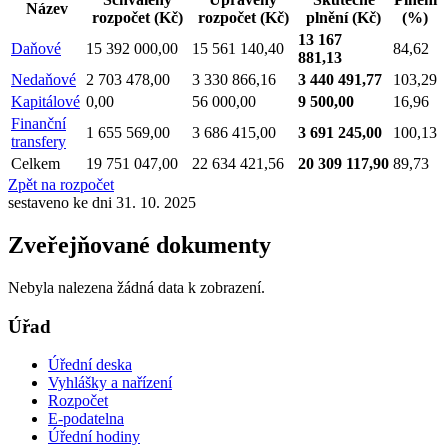
Název
rozpočet
(Kč)
rozpočet
(Kč)
plnění
(Kč)
(%)
13 167
Daňové
15 392 000,00
15 561 140,40
84,62
881,13
Nedaňové
2 703 478,00
3 330 866,16
3 440 491,77
103,29
Kapitálové
0,00
56 000,00
9 500,00
16,96
Finanční
1 655 569,00
3 686 415,00
3 691 245,00
100,13
transfery
Celkem
19 751 047,00
22 634 421,56
20 309 117,90
89,73
Zpět na rozpočet
sestaveno ke dni 31. 10. 2025
Zveřejňované dokumenty
Nebyla nalezena žádná data k zobrazení.
Úřad
Úřední deska
Vyhlášky a nařízení
Rozpočet
E-podatelna
Úřední hodiny