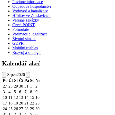
Povinné informace
Odpadové hospodářství
Vodovod a kanalizace
Hřbitov ve Zdislavicích
Veřejné zakázky
CzechPOINT
Formuláře
Vidimace a legalizace
Životní situace
GDPR
Mobilní rozhlas
Rozvoj a strategie
Kalendář akcí
Srpen
2026
Po
Út
St
Čt
Pá
So
Ne
27
28
29
30
31
1
2
3
4
5
6
7
8
9
10
11
12
13
14
15
16
17
18
19
20
21
22
23
24
25
26
27
28
29
30
31
1
2
3
4
5
6