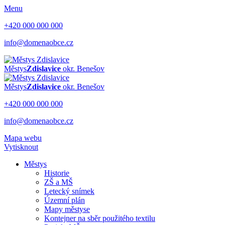
Menu
+420 000 000 000
info@domenaobce.cz
Městys
Zdislavice
okr. Benešov
Městys
Zdislavice
okr. Benešov
+420 000 000 000
info@domenaobce.cz
Mapa webu
Vytisknout
Městys
Historie
ZŠ a MŠ
Letecký snímek
Územní plán
Mapy městyse
Kontejner na sběr použitého textilu