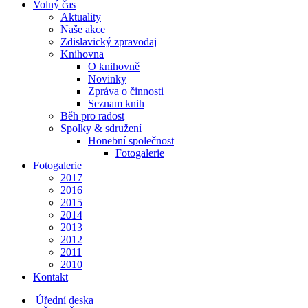
Volný čas
Aktuality
Naše akce
Zdislavický zpravodaj
Knihovna
O knihovně
Novinky
Zpráva o činnosti
Seznam knih
Běh pro radost
Spolky & sdružení
Honební společnost
Fotogalerie
Fotogalerie
2017
2016
2015
2014
2013
2012
2011
2010
Kontakt
Úřední deska